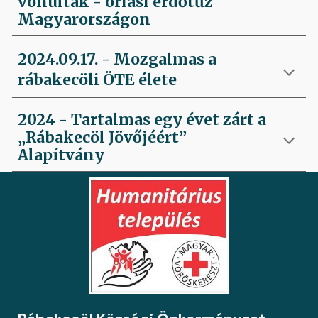
vonultak - óriási erdőtűz
Magyarországon
2024.09.17. -
Mozgalmas a
rábakecöli ÖTE élete
2024 -
Tartalmas egy évet zárt a
„Rábakecöl Jövőjéért”
Alapítvány