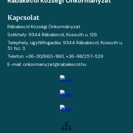
Rábakecöl Községi Önkormányzat
Kapcsolat
Rábakecöl Községi Önkormányzat
Székhely: 9344 Rábakecöl, Kossuth u. 129.
Telephely, ügyfélfogadás: 9344 Rábakecöl, Kossuth u.
51. fsz. 3.
Telefon: +36-30/660-1861
, +36-
96/257-529
E-mail: onkormanyzat@rabakecol.hu