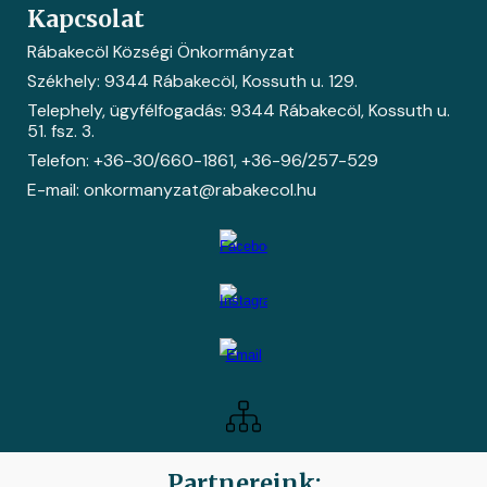
Kapcsolat
Rábakecöl Községi Önkormányzat
Székhely: 9344 Rábakecöl, Kossuth u. 129.
Telephely, ügyfélfogadás: 9344 Rábakecöl, Kossuth u.
51. fsz. 3.
Telefon: +36-30/660-1861
, +36-
96/257-529
E-mail: onkormanyzat@rabakecol.hu
Partnereink: