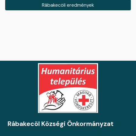
Rábakecöli eredmények
Rábakecöl Községi Önkormányzat