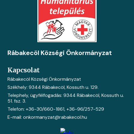
Rábakecöl Községi Önkormányzat
Kapcsolat
Rábakecöl Községi Önkormányzat
Székhely: 9344 Rábakecöl, Kossuth u. 129.
Telephely, ügyfélfogadás: 9344 Rábakecöl, Kossuth u.
51. fsz. 3.
Telefon: +36-30/660-1861
, +36-
96/257-529
E-mail: onkormanyzat@rabakecol.hu