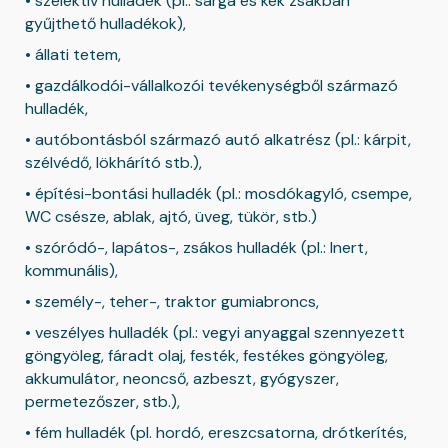
• szelektív hulladék (pl.: sárga és kék zsákban
gyűjthető hulladékok),
• állati tetem,
• gazdálkodói-vállalkozói tevékenységből származó
hulladék,
• autóbontásból származó autó alkatrész (pl.: kárpit,
szélvédő, lökhárító stb.),
• építési-bontási hulladék (pl.: mosdókagyló, csempe,
WC csésze, ablak, ajtó, üveg, tükör, stb.)
• szóródó-, lapátos-, zsákos hulladék (pl.: Inert,
kommunális),
• személy-, teher-, traktor gumiabroncs,
• veszélyes hulladék (pl.: vegyi anyaggal szennyezett
göngyöleg, fáradt olaj, festék, festékes göngyöleg,
akkumulátor, neoncső, azbeszt, gyógyszer,
permetezőszer, stb.),
• fém hulladék (pl. hordó, ereszcsatorna, drótkerítés,