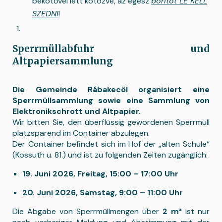
bekötővel lett kötözve, az egész
borítót LE KELL
SZEDNI
!
Sperrmüllabfuhr und
Altpapiersammlung
Die Gemeinde Rábakecöl organisiert eine
Sperrmüllsammlung sowie eine Sammlung von
Elektronikschrott und Altpapier.
Wir bitten Sie, den überflüssig gewordenen Sperrmüll
platzsparend im Container abzulegen.
Der Container befindet sich im Hof der „alten Schule“
(Kossuth u. 81.) und ist zu folgenden Zeiten zugänglich:
19. Juni 2026, Freitag, 15:00 – 17:00 Uhr
20. Juni 2026, Samstag, 9:00 – 11:00 Uhr
Die Abgabe von Sperrmüllmengen über
2 m³
ist nur