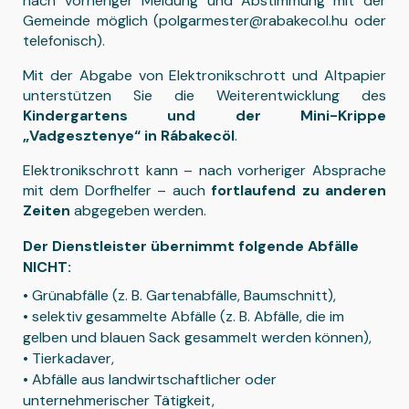
nach vorheriger Meldung und Abstimmung mit der
Gemeinde möglich (polgarmester@rabakecol.hu oder
telefonisch).
Mit der Abgabe von Elektronikschrott und Altpapier
unterstützen Sie die Weiterentwicklung des
Kindergartens und der Mini-Krippe
„Vadgesztenye“ in Rábakecöl
.
Elektronikschrott kann – nach vorheriger Absprache
mit dem Dorfhelfer – auch
fortlaufend zu anderen
Zeiten
abgegeben werden.
Der Dienstleister übernimmt folgende Abfälle
NICHT:
• Grünabfälle (z. B. Gartenabfälle, Baumschnitt),
• selektiv gesammelte Abfälle (z. B. Abfälle, die im
gelben und blauen Sack gesammelt werden können),
• Tierkadaver,
• Abfälle aus landwirtschaftlicher oder
unternehmerischer Tätigkeit,