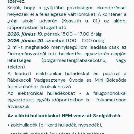
szervez.
Kérjük, hogy a gyűjtőbe gazdaságos elrendezéssel
helyezzék el a feleslegessé vált lomokat. A konténer a
„régi iskola” udvarán (Kossuth u. 81.) az alábbi
időpontokban látogatható:
2026. június 19.
péntek 15.00 – 17.00 óráig
2026. június 20.
szombat 9.00 – 11.00 óráig
3
2 m
-t meghaladó mennyiségű lom leadása csak az
Önkormányzatnál tett bejelentés, egyeztetés alapján
lehetséges (polgarmester@rabakecol.hu, vagy
telefon).
A leadott elektronikai hulladékkal és papírral a
Rábakecöli Vadgesztenye Óvoda és Mini Bölcsőde
fejlesztéséhez járulnak hozzá.
Az elektronikai hulladékokat - a falugondnokkal
egyeztetett egyéb időpontokban is - folyamatosan
átvesszük.
Az alábbi hulladékokat NEM veszi át Szolgáltató:
• zöldhulladék (pl.: kerti hulladék, nyesedék),