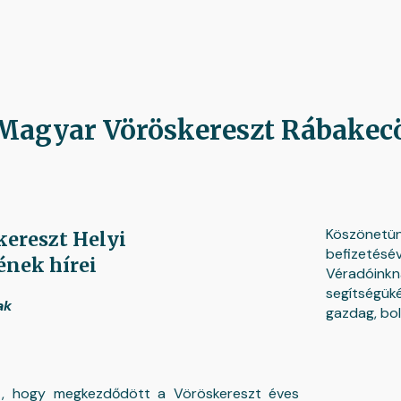
ip to main content
Skip to navigat
Magyar Vöröskereszt Rábakecö
Köszönetü
ereszt Helyi
befizetés
ének hírei
Véradóinkn
segítségü
ak
gazdag, bol
t, hogy megkezdődött a Vöröskereszt éves