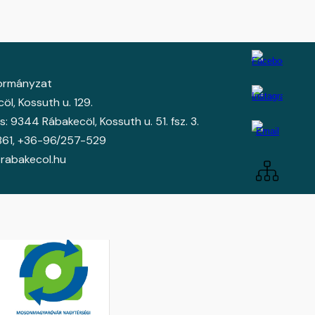
kormányzat
l, Kossuth u. 129.
: 9344 Rábakecöl, Kossuth u. 51. fsz. 3.
861
, +36-
96/257-529
rabakecol.hu