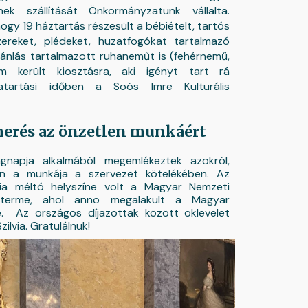
nek szállítását Önkormányzatunk vállalta.
ogy 19 háztartás részesült a bébiételt, tartós
ószereket, plédeket, huzatfogókat tartalmazó
ánlás tartalmazott ruhaneműt is (fehérnemű,
m került kiosztásra, aki igényt tart rá
vatartási időben a Soós Imre Kulturális
merés az önzetlen munkáért
gnapja alkalmából megemlékeztek azokról,
an a munkája a szervezet kötelékében. Az
ia méltó helyszíne volt a Magyar Nemzeti
erme, ahol anno megalakult a Magyar
e. Az országos díjazottak között oklevelet
ilvia. Gratulálnuk!