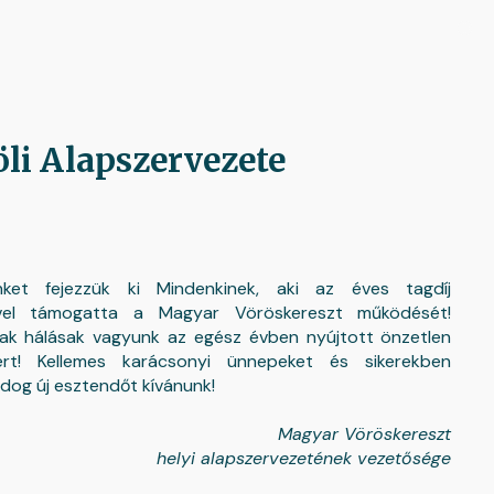
ion
li Alapszervezete
nket fejezzük ki Mindenkinek, aki az éves tagdíj
ével támogatta a Magyar Vöröskereszt működését!
ak hálásak vagyunk az egész évben nyújtott önzetlen
kért! Kellemes karácsonyi ünnepeket és sikerekben
dog új esztendőt kívánunk!
Magyar Vöröskereszt
helyi alapszervezetének vezetősége