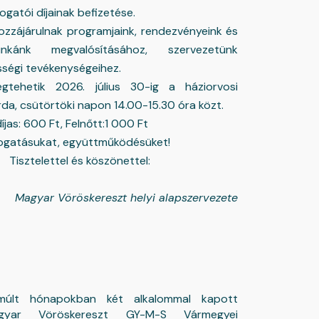
mogatói díjainak befizetése.
zzájárulnak programjaink, rendezvényeink és
nkánk megvalósításához, szervezetünk
sségi tevékenységeihez.
gtehetik 2026. július 30-ig a háziorvosi
da, csütörtöki napon 14.00-15.30 óra közt.
íjas: 600 Ft, Felnőtt:1 000 Ft
ogatásukat, együttműködésüket!
Tisztelettel és köszönettel:
Magyar Vöröskereszt helyi alapszervezete
lmúlt hónapokban két alkalommal kapott
ar Vöröskereszt GY-M-S Vármegyei