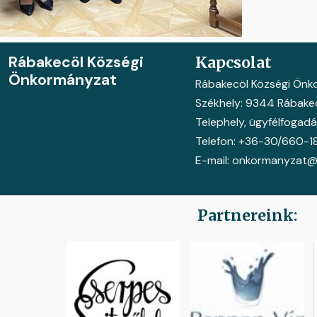
Rábakecöl Községi
Kapcsolat
Önkormányzat
Rábakecöl Községi Ön
Székhely: 9344 Rábakecö
Telephely, ügyfélfogadás
Telefon: +36-30/660-1
E-mail: onkormanyzat@
Partnereink: