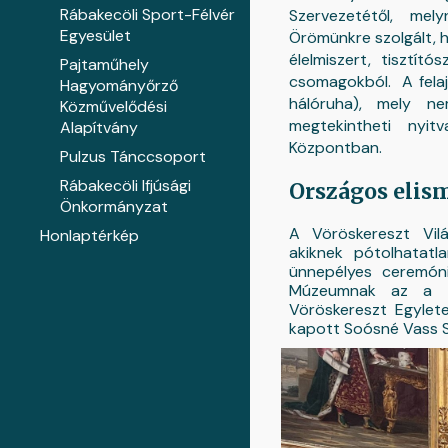
Rábakecöli Sport-Félvér
Szervezetétől, mely
Egyesület
Örömünkre szolgált, h
élelmiszert, tisztít
Pajtaműhely
csomagokból. A felaj
Hagyományőrző
hálóruha), mely ne
Közművelődési
megtekintheti nyit
Alapítvány
Központban.
Pulzus Tánccsoport
Rábakecöli Ifjúsági
Országos elis
Önkormányzat
A Vöröskereszt Vilá
Honlaptérkép
akiknek pótolhatatl
ünnepélyes ceremón
Múzeumnak az a t
Vöröskereszt Egylet
kapott Soósné Vass Sz