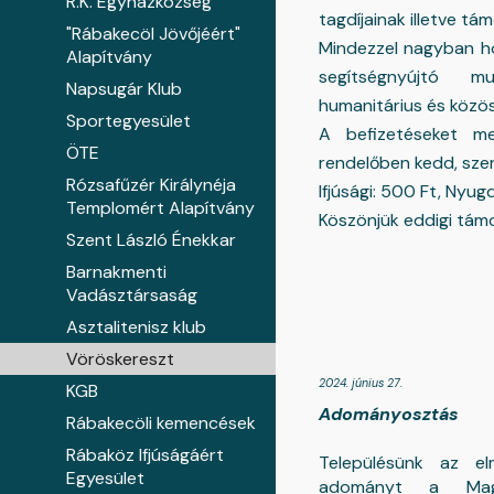
R.K. Egyházközség
tagdíjainak illetve tá
"Rábakecöl Jövőjéért"
Mindezzel nagyban ho
Alapítvány
segítségnyújtó mu
Napsugár Klub
humanitárius és közö
Sportegyesület
A befizetéseket me
ÖTE
rendelőben kedd, szer
Rózsafűzér Királynéja
Ifjúsági: 500 Ft, Nyugd
Templomért Alapítvány
Köszönjük eddigi tám
Szent László Énekkar
Barnakmenti
Vadásztársaság
Asztalitenisz klub
Vöröskereszt
2024. június 27.
KGB
Adományosztás
Rábakecöli kemencések
Rábaköz Ifjúságáért
Településünk az e
Egyesület
adományt a Magy