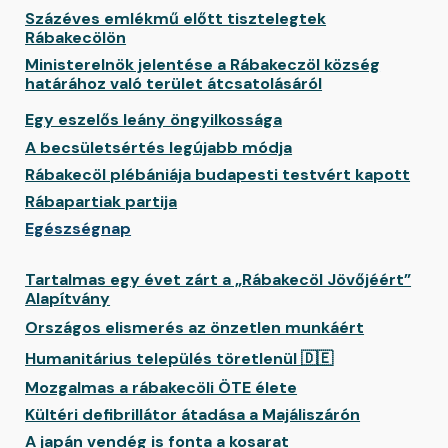
Százéves emlékmű előtt tisztelegtek
Rábakecölön
Ministerelnök jelentése a Rábakeczöl község
határához való terület átcsatolásáról
Egy eszelős leány öngyilkossága
A becsületsértés legújabb módja
Rábakecöl plébániája budapesti testvért kapott
Rábapartiak partija
Egészségnap
Tartalmas egy évet zárt a „Rábakecöl Jövőjéért”
Alapítvány
Országos elismerés az önzetlen munkáért
Humanitárius település töretlenül 🇩🇪
Mozgalmas a rábakecöli ÖTE élete
Kültéri defibrillátor átadása a Majáliszárón
A japán vendég is fonta a kosarat