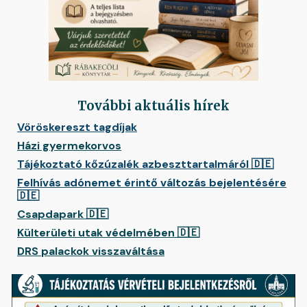
További aktuális
hírek
Vöröskereszt tagdíjak
Házi gyermekorvos
Tájékoztató kőzúzalék azbeszttartalmáról 🇩🇪
Felhívás adónemet érintő változás bejelentésére
🇩🇪
Csapdapark 🇩🇪
Külterületi utak védelmében 🇩🇪
DRS palackok visszaváltása