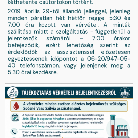
kéthetente csütörtökön történt.
2019. április 29-től állandó jelleggel, jelenleg
minden páratlan hét hétfőn reggel 5:30 és
7:00 óra között van vérvétel. A minták
szállítása miatt a szolgáltatás - függetlenül a
jelentkezők számától – 7:00 órakor
befejeződik, ezért lehetőség szerint az
érdeklődők az asszisztenssel előzetesen
egyeztessenek időpontot a 06-20/947-05-
40 telefonszámon, vagy jelenjenek meg a
5:30 órai kezdésre.