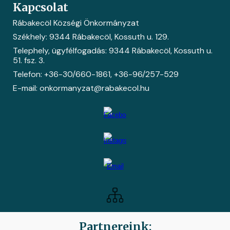
Kapcsolat
Rábakecöl Községi Önkormányzat
Székhely: 9344 Rábakecöl, Kossuth u. 129.
Telephely, ügyfélfogadás: 9344 Rábakecöl, Kossuth u.
51. fsz. 3.
Telefon: +36-30/660-1861
, +36-
96/257-529
E-mail: onkormanyzat@rabakecol.hu
Partnereink: