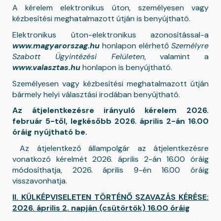
A kérelem elektronikus úton, személyesen vagy
kézbesítési meghatalmazott útján is benyújtható.
Elektronikus úton-elektronikus azonosítással-a
www.magyarorszag.hu
honlapon elérhető
Személyre
Szabott Ügyintézési Felületen
, valamint a
www.valasztas.hu
honlapon is benyújtható.
Személyesen vagy kézbesítési meghatalmazott útján
bármely helyi választási irodában benyújtható.
Az átjelentkezésre irányuló kérelem 2026.
február 5-től, legkésőbb 2026. április 2-án 16.00
óráig nyújtható be.
Az átjelentkező állampolgár az átjelentkezésre
vonatkozó kérelmét 2026. április 2-án 16.00 óráig
módosíthatja, 2026. április 9-én 16.00 óráig
visszavonhatja.
II. KÜLKÉPVISELETEN TÖRTÉNŐ SZAVAZÁS KÉRÉSE:
2026. április 2. napján (csütörtök) 16.00 óráig