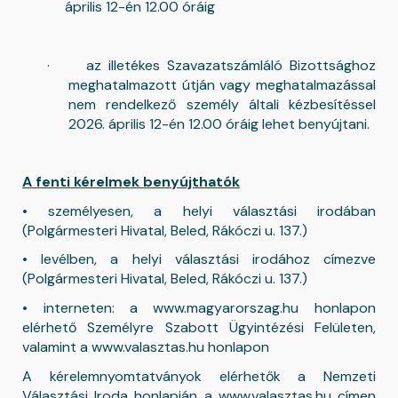
április 12-én 12.00 óráig
·
az illetékes Szavazatszámláló Bizottsághoz
meghatalmazott útján vagy meghatalmazással
nem rendelkező személy általi kézbesítéssel
2026. április 12-én 12.00 óráig lehet benyújtani.
A fenti kérelmek benyújthatók
• személyesen, a helyi választási irodában
(Polgármesteri Hivatal, Beled, Rákóczi u. 137.)
• levélben, a helyi választási irodához címezve
(Polgármesteri Hivatal, Beled, Rákóczi u. 137.)
• interneten: a www.magyarorszag.hu honlapon
elérhető Személyre Szabott Ügyintézési Felületen,
valamint a www.valasztas.hu honlapon
A kérelemnyomtatványok elérhetők a Nemzeti
Választási Iroda honlapján a www.valasztas.hu címen