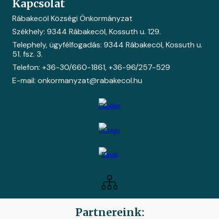
Kapcsolat
Rábakecöl Községi Önkormányzat
Székhely: 9344 Rábakecöl, Kossuth u. 129.
Telephely, ügyfélfogadás: 9344 Rábakecöl, Kossuth u.
51. fsz. 3.
Telefon: +36-30/660-1861
, +36-
96/257-529
E-mail: onkormanyzat@rabakecol.hu
Partnereink: