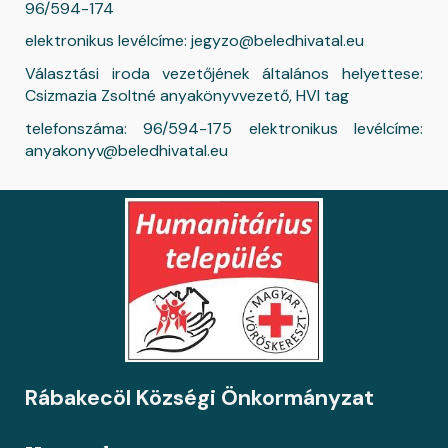
96/594-174
elektronikus levélcíme: jegyzo@beledhivatal.eu
Választási iroda vezetőjének általános helyettese:
Csizmazia Zsoltné anyakönyvvezető, HVI tag
telefonszáma: 96/594-175 elektronikus levélcíme:
anyakonyv@beledhivatal.eu
Rábakecöl Községi Önkormányzat