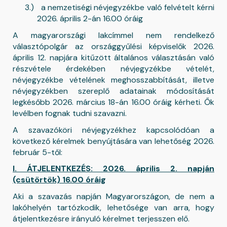
3.)
a nemzetiségi névjegyzékbe való felvételt kérni
2026. április 2-án 16.00 óráig
A magyarországi lakcímmel nem rendelkező
választópolgár az országgyűlési képviselők 2026.
április 12. napjára kitűzött általános választásán való
részvétele érdekében névjegyzékbe vételét,
névjegyzékbe vételének meghosszabbítását, illetve
névjegyzékben szereplő adatainak módosítását
legkésőbb 2026. március 18-án 16.00 óráig kérheti. Ők
levélben fognak tudni szavazni.
A szavazóköri névjegyzékhez kapcsolódóan a
következő kérelmek benyújtására van lehetőség 2026.
február 5-től:
I. ÁTJELENTKEZÉS: 2026. április 2. napján
(csütörtök) 16.00 óráig
Aki a szavazás napján Magyarországon, de nem a
lakóhelyén tartózkodik, lehetősége van arra, hogy
átjelentkezésre irányuló kérelmet terjesszen elő.