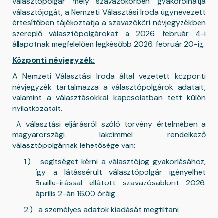
választópolgár mely szavazókörben gyakorolhatja
választójogát, a Nemzeti Választási Iroda úgynevezett
értesítőben tájékoztatja a szavazóköri névjegyzékben
szereplő választópolgárokat a 2026. február 4-i
állapotnak megfelelően legkésőbb 2026. február 20-ig.
Központi névjegyzék:
A Nemzeti Választási Iroda által vezetett központi
névjegyzék tartalmazza a választópolgárok adatait,
valamint a választásokkal kapcsolatban tett külön
nyilatkozatait.
A választási eljárásról szóló törvény értelmében a
magyarországi lakcímmel rendelkező
választópolgárnak lehetősége van:
1.)
segítséget kérni a választójog gyakorlásához,
így a látássérült választópolgár igényelhet
Braille-írással ellátott szavazósablont 2026.
április 2-án 16.00 óráig
2.)
a személyes adatok kiadását megtiltani