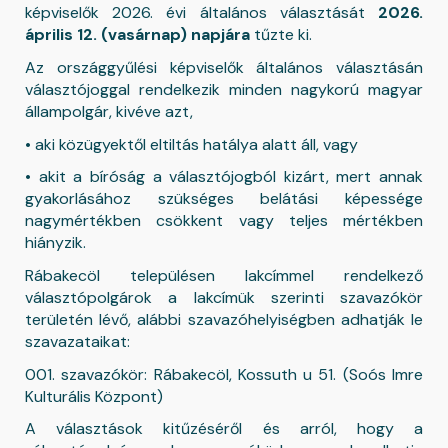
képviselők 2026. évi általános választását
2026.
április 12. (vasárnap) napjára
tűzte ki.
Az országgyűlési képviselők általános választásán
választójoggal rendelkezik minden nagykorú magyar
állampolgár, kivéve azt,
• aki közügyektől eltiltás hatálya alatt áll, vagy
• akit a bíróság a választójogból kizárt, mert annak
gyakorlásához szükséges belátási képessége
nagymértékben csökkent vagy teljes mértékben
hiányzik.
Rábakecöl településen lakcímmel rendelkező
választópolgárok a lakcímük szerinti szavazókör
területén lévő, alábbi szavazóhelyiségben adhatják le
szavazataikat:
001. szavazókör: Rábakecöl, Kossuth u 51. (Soós Imre
Kulturális Központ)
A választások kitűzéséről és arról, hogy a