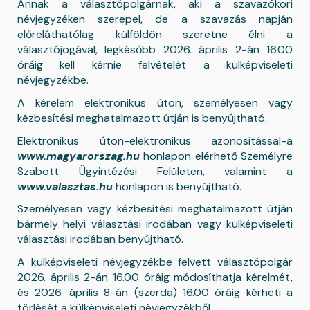
Annak a választópolgárnak, aki a szavazóköri
névjegyzéken szerepel, de a szavazás napján
előreláthatólag külföldön szeretne élni a
választójogával, legkésőbb 2026. április 2-án 16.00
óráig kell kérnie felvételét a külképviseleti
névjegyzékbe.
A kérelem elektronikus úton, személyesen vagy
kézbesítési meghatalmazott útján is benyújtható.
Elektronikus úton-elektronikus azonosítással-a
www.magyarorszag.hu
honlapon elérhető Személyre
Szabott Ügyintézési Felületen, valamint a
www.valasztas.hu
honlapon is benyújtható.
Személyesen vagy kézbesítési meghatalmazott útján
bármely helyi választási irodában vagy külképviseleti
választási irodában benyújtható.
A külképviseleti névjegyzékbe felvett választópolgár
2026. április 2-án 16.00 óráig módosíthatja kérelmét,
és 2026. április 8-án (szerda) 16.00 óráig kérheti a
törlését a külképviseleti névjegyzékből.