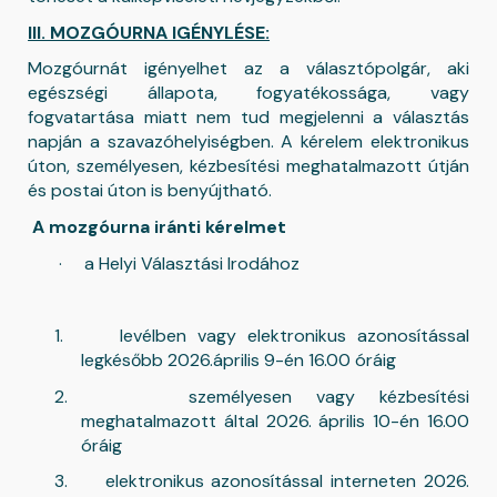
III. MOZGÓURNA IGÉNYLÉSE:
Mozgóurnát igényelhet az a választópolgár, aki
egészségi állapota, fogyatékossága, vagy
fogvatartása miatt nem tud megjelenni a választás
napján a szavazóhelyiségben. A kérelem elektronikus
úton, személyesen, kézbesítési meghatalmazott útján
és postai úton is benyújtható.
A mozgóurna iránti kérelmet
·
a Helyi Választási Irodához
1.
levélben vagy elektronikus azonosítással
legkésőbb 2026.április 9-én 16.00 óráig
2.
személyesen vagy kézbesítési
meghatalmazott által 2026. április 10-én 16.00
óráig
3.
elektronikus azonosítással interneten 2026.