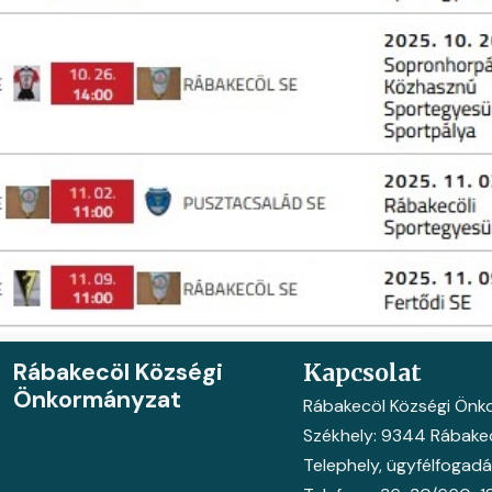
Rábakecöl Községi
Kapcsolat
Önkormányzat
Rábakecöl Községi Ön
Székhely: 9344 Rábakecö
Telephely, ügyfélfogadás