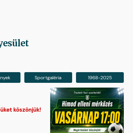
ion
yesület
ények
Sportgaléria
1968-2025
üket köszönjük!