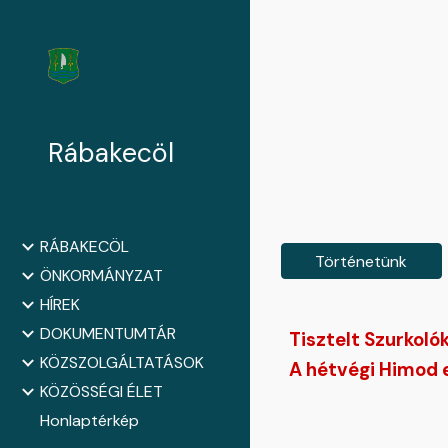
Sk
Rábakecöl
RÁBAKECÖL
Történetünk
ÖNKORMÁNYZAT
HÍREK
DOKUMENTUMTÁR
Tisztelt Szurkolók
KÖZSZOLGÁLTATÁSOK
A hétvégi Himod e
KÖZÖSSÉGI ÉLET
Honlaptérkép