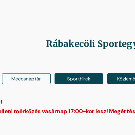
ip to main content
Skip to navigat
Rábakecöli Sporteg
Meccsnaptár
Sporthírek
Közlem
!
lleni mérkőzés vasárnap 17:00-kor lesz! Megértés