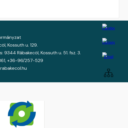
kormányzat
l, Kossuth u. 129.
: 9344 Rábakecöl, Kossuth u. 51. fsz. 3.
861
, +36-
96/257-529
rabakecol.hu