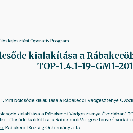
ip to main content
Skip to navigat
ülésfejlesztési Operatív Program
lcsőde kialakítása a Rábakecö
TOP-1.4.1-19-GM1-20
: „Mini bölcsőde kialakítása a Rábakecöli Vadgesztenye Óvod
ölcsőde kialakítása a Rábakecöli Vadgesztenye Óvodában” TO
ölcsőde kialakítása a Rábakecöli Vadgesztenye Óvodába
e:
Rábakecöl Község Önkormányzata