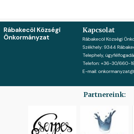
Rábakecöl Községi
Kapcsolat
Önkormányzat
Rábakecöl Községi Ön
Székhely: 9344 Rábakecö
Telephely, ügyfélfogadás
Telefon: +36-30/660-1
E-mail: onkormanyzat@
Partnereink: