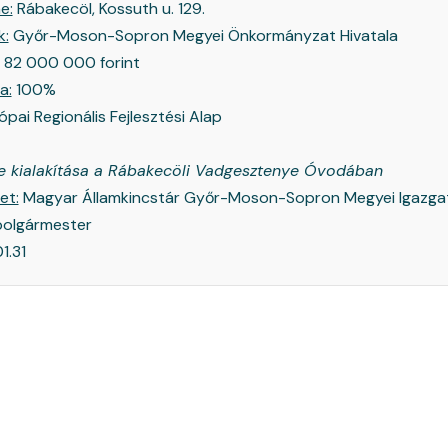
e:
Rábakecöl, Kossuth u. 129.
k:
Győr-Moson-Sopron Megyei Önkormányzat Hivatala
 000 000 forint
a:
100%
pai Regionális Fejlesztési Alap
lakítása a Rábakecöli Vadgesztenye Óvodában
et:
Magyar Államkincstár Győr-Moson-Sopron Megyei Igazga
polgármester
1.31