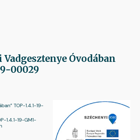
ion
li Vadgesztenye Óvodában
19-00029
ában” TOP-1.4.1-19-
P-1.4.1-19-GM1-
n