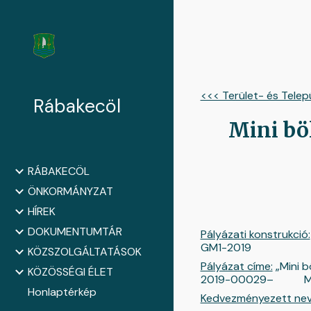
Sk
<<< Terület- és Telep
Rábakecöl
Mini bö
RÁBAKECÖL
ÖNKORMÁNYZAT
HÍREK
DOKUMENTUMTÁR
Pályázati konstrukció:
GM1-2019
KÖZSZOLGÁLTATÁSOK
Pályázat címe:
„Mini b
KÖZÖSSÉGI ÉLET
2019-00029– Mini b
Honlaptérkép
Kedvezményezett nev