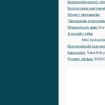
Kedvezményezett cím
Konzorciumi partnere
Elnyert támogatás:
82
Támogatás intenzitás
Finanszírozó alap:
Euró
A projekt célja:
Mini bölcsőde kia
Közreműködő szervez
Kapcsolat:
Tuba Erik 
Projekt zárása:
2022.0