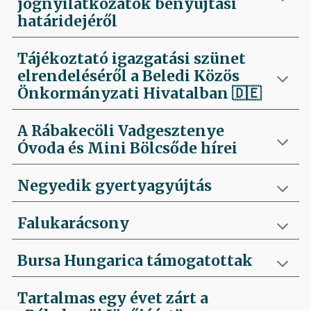
jognyilatkozatok benyújtási
határidejéről
Tájékoztató igazgatási szünet
elrendeléséről a Beledi Közös
Önkormányzati Hivatalban
🇩🇪
A Rábakecöli Vadgesztenye
Óvoda és Mini Bölcsőde hírei
Negyedik
gyertyagyújtás
Falukarácsony
Bursa Hungarica támogatottak
Tartalmas egy évet zárt a