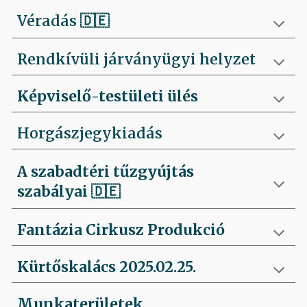
Véradás
🇩🇪
Rendkívüli járványügyi helyzet
Képviselő-testületi ülés
Horgászjegykiadás
A szabadtéri tűzgyújtás
szabályai
🇩🇪
Fantázia Cirkusz Produkció
Kürtőskalács 2025.02.25.
Munkaterületek,