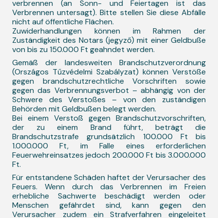
verbrennen (an Sonn- und Feiertagen ist das
Verbrennen untersagt). Bitte stellen Sie diese Abfälle
nicht auf öffentliche Flächen.
Zuwiderhandlungen können im Rahmen der
Zuständigkeit des Notars (jegyző) mit einer Geldbuße
von bis zu 150.000 Ft geahndet werden.
Gemäß der landesweiten Brandschutzverordnung
(Országos Tűzvédelmi Szabályzat) können Verstöße
gegen brandschutzrechtliche Vorschriften sowie
gegen das Verbrennungsverbot – abhängig von der
Schwere des Verstoßes – von den zuständigen
Behörden mit Geldbußen belegt werden.
Bei einem Verstoß gegen Brandschutzvorschriften,
der zu einem Brand führt, beträgt die
Brandschutzstrafe grundsätzlich 100.000 Ft bis
1.000.000 Ft, im Falle eines erforderlichen
Feuerwehreinsatzes jedoch 200.000 Ft bis 3.000.000
Ft.
Für entstandene Schäden haftet der Verursacher des
Feuers. Wenn durch das Verbrennen im Freien
erhebliche Sachwerte beschädigt werden oder
Menschen gefährdet sind, kann gegen den
Verursacher zudem ein Strafverfahren eingeleitet