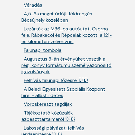
Véradás
4,5-ös magnitúdójú földrengés
Bécsújhely közelében
Lezárták az M86-os autóutat, Csorna
felé, Rábakecöl és Répcelak között, a 121-
es kilométerszelvénynél
Falunapi tombola
Augusztus 3-án érvényüket vesztik a
régi, könyv formátumú személyazonosító
igazolványok
Felhívás falunapi főzésre 🇩🇪
A Beledi Egyesített Szociális Központ
hírei - álláshirdetés
Vöröskereszt tagdíjak
Tájékoztató kőzúzalék
azbeszttartalmáról 🇩🇪
Lakossági pályázati felhívás
járdaépítésre 🇩🇪