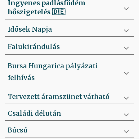
Ingyenes padlásfödém
hőszigetelés
🇩🇪
Idősek Napja
Falukirándulás
Bursa Hungarica pályázati
felhívás
Tervezett áramszünet várható
Családi délután
Búcsú