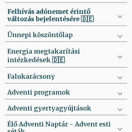
Felhívás
adónemet érintő
változás bejelentésére 🇩🇪
Ünnepi köszöntőlap
Energia megtakarítási
intézkedések 🇩🇪
Falukarácsony
Adventi programok
Adventi gyertyagyújtások
Élő Adventi Naptár - Advent esti
séták