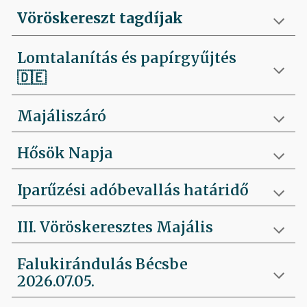
Vöröskereszt tagdíjak
Lomtalanítás és papírgyűjtés
🇩🇪
Majáliszáró
Hősök Napja
Iparűzési adóbevallás határidő
III. Vöröskeresztes Majális
Falukirándulás Bécsbe
2026.07.05.