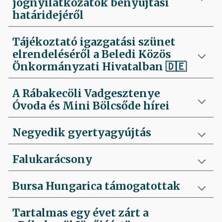
jognyilatkozatok benyújtási
határidejéről
Tájékoztató igazgatási szünet
elrendeléséről a Beledi Közös
Önkormányzati Hivatalban
🇩🇪
A Rábakecöli Vadgesztenye
Óvoda és Mini Bölcsőde hírei
Negyedik
gyertyagyújtás
Falukarácsony
Bursa Hungarica támogatottak
Tartalmas egy évet zárt a