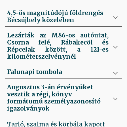
4,5-ös magnitúdójú földrengés
Bécsújhely közelében
Lezárták az M86-os autóutat,
Csorna felé, Rábakecöl és
Répcelak között, a 121-es
kilométerszelvénynél
Falunapi tombola
Augusztus 3-án érvényüket
vesztik a régi, könyv
formátumú személyazonosító
igazolványok
Tarló, szalma és körbála kapott