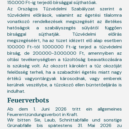
150.000 Ft-ig terjedő bírsággal sújthatóak.
Az Országos Tűzvédelmi Szabályzat szerint a
tűzvédelmi előírások, valamint az égetési tilalomra
vonatkozó rendelkezések megszegését az illetékes
hatóságok a szabályszegés súlyától függően
bírsággal sújthatják. Tűzvédelmi előírás
megszegéséért, ha az tüzet idézett elő alap esetben
100.000 Ft-tól 1.000.000 Ft-ig terjed a tűzvédelmi
bírság, de 200.000-3.000.000 Ft, amennyiben az
oltási tevékenységben a tűzoltóság beavatkozására
is szükség volt. Az okozott károkért a tűz okozóját
felelősség terheli, ha a szabadtéri égetés miatt nagy
értékű vagyontárgyak károsodnak, vagy emberek
kerülnek veszélybe, a tűzokozó ellen büntetőeljárás is
indulhat.
Feuerverbots
Ab dem 1. Juni 2026 tritt ein allgemeines
Feuerentzündungsverbot in Kraft.
Wir bitten Sie, Laub, Schnittabfälle und sonstige
Grünabfälle bis spätestens 31. Mai 2026 zu