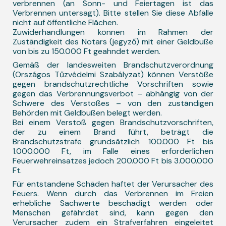
verbrennen (an Sonn- und Feiertagen ist das
Verbrennen untersagt). Bitte stellen Sie diese Abfälle
nicht auf öffentliche Flächen.
Zuwiderhandlungen können im Rahmen der
Zuständigkeit des Notars (jegyző) mit einer Geldbuße
von bis zu 150.000 Ft geahndet werden.
Gemäß der landesweiten Brandschutzverordnung
(Országos Tűzvédelmi Szabályzat) können Verstöße
gegen brandschutzrechtliche Vorschriften sowie
gegen das Verbrennungsverbot – abhängig von der
Schwere des Verstoßes – von den zuständigen
Behörden mit Geldbußen belegt werden.
Bei einem Verstoß gegen Brandschutzvorschriften,
der zu einem Brand führt, beträgt die
Brandschutzstrafe grundsätzlich 100.000 Ft bis
1.000.000 Ft, im Falle eines erforderlichen
Feuerwehreinsatzes jedoch 200.000 Ft bis 3.000.000
Ft.
Für entstandene Schäden haftet der Verursacher des
Feuers. Wenn durch das Verbrennen im Freien
erhebliche Sachwerte beschädigt werden oder
Menschen gefährdet sind, kann gegen den
Verursacher zudem ein Strafverfahren eingeleitet