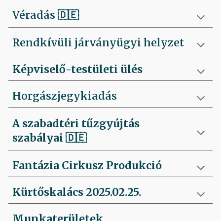
Véradás
🇩🇪
Rendkívüli járványügyi helyzet
Képviselő-testületi ülés
Horgászjegykiadás
A szabadtéri tűzgyújtás
szabályai
🇩🇪
Fantázia Cirkusz Produkció
Kürtőskalács 2025.02.25.
Munkaterületek,