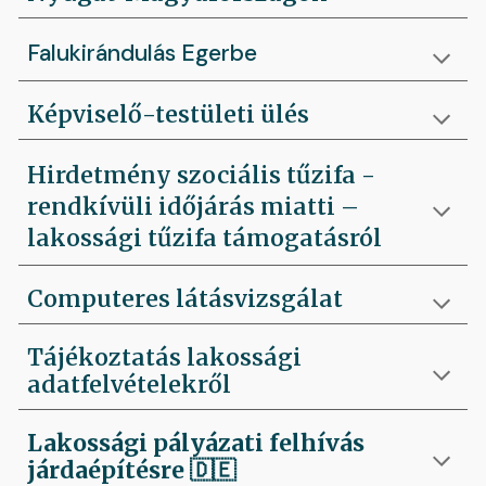
Falukirándulás Egerbe
Képviselő-testületi ülés
Hirdetmény szociális tűzifa -
rendkívüli időjárás miatti –
lakossági tűzifa támogatásról
Computeres látásvizsgálat
Tájékoztatás lakossági
adatfelvételekről
Lakossági pályázati felhívás
járdaépítésre
🇩🇪