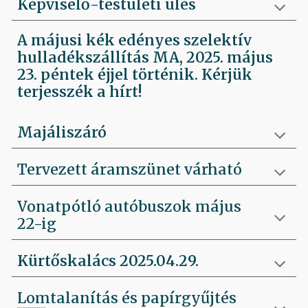
Képviselő-testületi ülés
A májusi kék edényes szelektív
hulladékszállítás MA, 2025. május
23. péntek éjjel történik. Kérjük
terjesszék a hírt!
Majáliszáró
Tervezett áramszünet várható
Vonatpótló autóbuszok május
22-ig
Kürtőskalács 2025.04.29.
Lomtalanítás és papírgyűjtés