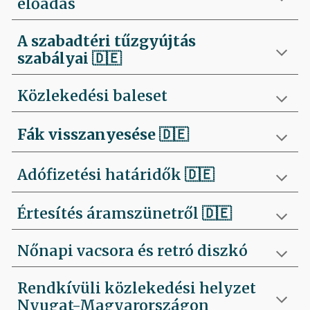
előadás
A szabadtéri tűzgyújtás
szabályai
🇩🇪
Közlekedési baleset
Fák visszanyesése
🇩🇪
Adófizetési határidők 🇩🇪
Értesítés áramszünetről 🇩🇪
Nőnapi vacsora és retró diszkó
Rendkívüli közlekedési helyzet
Nyugat-Magyarországon