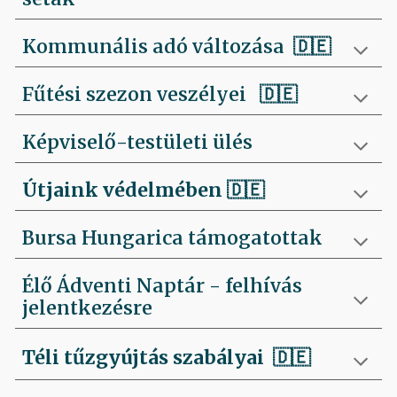
Kommunális adó változása 🇩🇪
Fűtési szezon veszélyei
🇩🇪
Képviselő-testületi ülés
Útjaink védelmében
🇩🇪
Bursa Hungarica támogatottak
Élő Ádventi Naptár - felhívás
jelentkezésre
Téli tűzgyújtás szabályai
🇩🇪