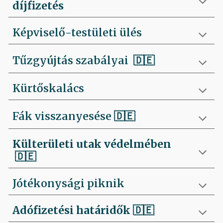
díjfizetés
Képviselő-testületi ülés
Tűzgyújtás szabályai
🇩🇪
Kürtőskalács
Fák visszanyesése
🇩🇪
Külterületi utak védelmében
🇩🇪
Jótékonysági piknik
Adófizetési határidők
🇩🇪