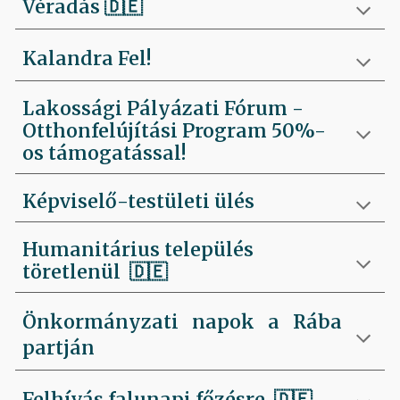
Véradás
🇩🇪
Kalandra Fel!
Lakossági Pályázati Fórum -
Otthonfelújítási Program 50%-
os támogatással!
Képviselő-testületi ülés
Humanitárius település
töretlenül
🇩🇪
Önkormányzati napok a Rába
partján
Felhívás falunapi főzésre
🇩🇪