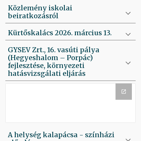
Közlemény iskolai
beiratkozásról
Kürtőskalács 2026. március 13.
GYSEV Zrt., 16. vasúti pálya
(Hegyeshalom – Porpác)
fejlesztése, környezeti
hatásvizsgálati eljárás
A helység kalapácsa - színházi