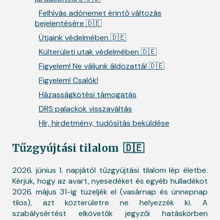
Felhívás adónemet érintő változás
bejelentésére 🇩🇪
Útjaink védelmében 🇩🇪
Külterületi utak védelmében 🇩🇪
Figyelem! Ne váljunk áldozattá! 🇩🇪
Figyelem! Csalók!
Házasságkötési támogatás
DRS palackok visszaváltás
Hír, hirdetmény, tudósítás beküldése
Tűzgyújtási tilalom
🇩🇪
2026. június 1. napjától tűzgyújtási tilalom lép életbe.
Kérjük, hogy az avart, nyesedéket és egyéb hulladékot
2026. május 31-ig tüzeljék el (vasárnap és ünnepnap
tilos), azt közterületre ne helyezzék ki. A
szabálysértést elkövetők jegyzői hatáskörben