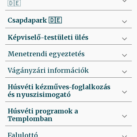
🇩🇪
Csapdapark
🇩🇪
Képviselő-testületi ülés
Menetrendi egyeztetés
Vágányzári információk
Húsvéti kézműves-foglalkozás
és nyuszisimogató
Húsvéti programok a
Templomban
Falulottó