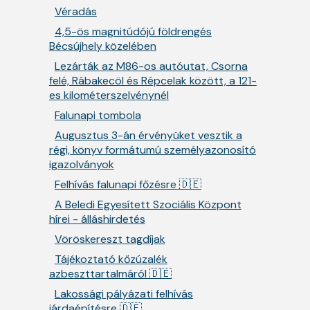
Véradás
4,5-ös magnitúdójú földrengés
Bécsújhely közelében
Lezárták az M86-os autóutat, Csorna
felé, Rábakecöl és Répcelak között, a 121-
es kilométerszelvénynél
Falunapi tombola
Augusztus 3-án érvényüket vesztik a
régi, könyv formátumú személyazonosító
igazolványok
Felhívás falunapi főzésre 🇩🇪
A Beledi Egyesített Szociális Központ
hírei - álláshirdetés
Vöröskereszt tagdíjak
Tájékoztató kőzúzalék
azbeszttartalmáról 🇩🇪
Lakossági pályázati felhívás
járdaépítésre 🇩🇪