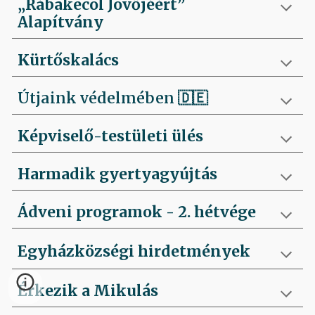
„Rábakecöl Jövőjéért”
Alapítvány
Kürtőskalács
Útjaink védelmében
🇩🇪
Képviselő-testületi ülés
Harmadik gyertyagyújtás
Ádveni programok - 2. hétvége
Egyházközségi hirdetmények
Érkezik a Mikulás