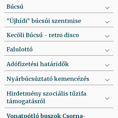
Búcsú
"Újhídi" búcsúi szentmise
Kecöli Búcsú - retro disco
Falulottó
Adófizetési határidők
Nyárbúcsúztató kemencézés
Hirdetmény szociális tűzifa
támogatásról
Vonatpótló buszok Csorna-