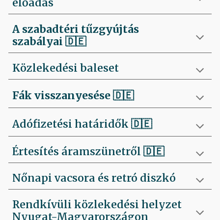
előadás
A szabadtéri tűzgyújtás
szabályai
🇩🇪
Közlekedési baleset
Fák visszanyesése
🇩🇪
Adófizetési határidők 🇩🇪
Értesítés áramszünetről 🇩🇪
Nőnapi vacsora és retró diszkó
Rendkívüli közlekedési helyzet
Nyugat-Magyarországon