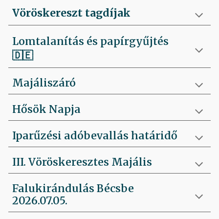
Vöröskereszt tagdíjak
Lomtalanítás és papírgyűjtés
🇩🇪
Majáliszáró
Hősök Napja
Iparűzési adóbevallás határidő
III. Vöröskeresztes Majális
Falukirándulás Bécsbe
2026.07.05.