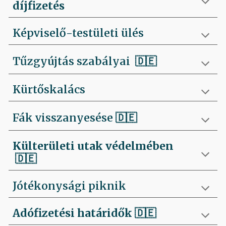
díjfizetés
Képviselő-testületi ülés
Tűzgyújtás szabályai
🇩🇪
Kürtőskalács
Fák visszanyesése
🇩🇪
Külterületi utak védelmében
🇩🇪
Jótékonysági piknik
Adófizetési határidők
🇩🇪