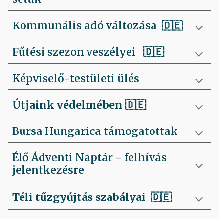
Kommunális adó változása 🇩🇪
Fűtési szezon veszélyei
🇩🇪
Képviselő-testületi ülés
Útjaink védelmében
🇩🇪
Bursa Hungarica támogatottak
Élő Ádventi Naptár - felhívás
jelentkezésre
Téli tűzgyújtás szabályai
🇩🇪