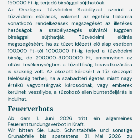
150.000 Ft-ig terjedő bírsággal sújthatóak.
Az Országos Tűzvédelmi Szabályzat szerint a
tűzvédelmi előírások, valamint az égetési tilalomra
vonatkozó rendelkezések megszegését az illetékes
hatóságok a szabályszegés súlyától függően
bírsággal sújthatják. Tűzvédelmi előírás
megszegéséért, ha az tüzet idézett elő alap esetben
100.000 Ft-tól 1.000.000 Ft-ig terjed a tűzvédelmi
bírság, de 200.000-3.000.000 Ft, amennyiben az
oltási tevékenységben a tűzoltóság beavatkozására
is szükség volt. Az okozott károkért a tűz okozóját
felelősség terheli, ha a szabadtéri égetés miatt nagy
értékű vagyontárgyak károsodnak, vagy emberek
kerülnek veszélybe, a tűzokozó ellen büntetőeljárás is
indulhat.
Feuerverbots
Ab dem 1. Juni 2026 tritt ein allgemeines
Feuerentzündungsverbot in Kraft.
Wir bitten Sie, Laub, Schnittabfälle und sonstige
Grünabfälle bis spätestens 31. Mai 2026 zu