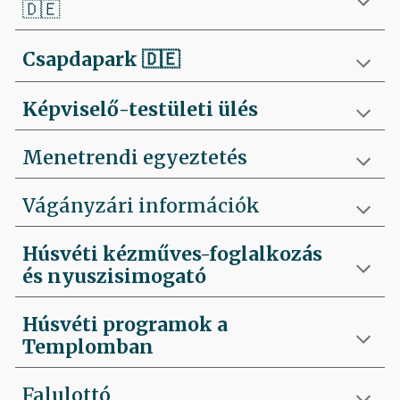
🇩🇪
Csapdapark
🇩🇪
Képviselő-testületi ülés
Menetrendi egyeztetés
Vágányzári információk
Húsvéti kézműves-foglalkozás
és nyuszisimogató
Húsvéti programok a
Templomban
Falulottó