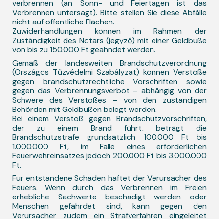
verbrennen (an Sonn- und Feiertagen ist das
Verbrennen untersagt). Bitte stellen Sie diese Abfälle
nicht auf öffentliche Flächen.
Zuwiderhandlungen können im Rahmen der
Zuständigkeit des Notars (jegyző) mit einer Geldbuße
von bis zu 150.000 Ft geahndet werden.
Gemäß der landesweiten Brandschutzverordnung
(Országos Tűzvédelmi Szabályzat) können Verstöße
gegen brandschutzrechtliche Vorschriften sowie
gegen das Verbrennungsverbot – abhängig von der
Schwere des Verstoßes – von den zuständigen
Behörden mit Geldbußen belegt werden.
Bei einem Verstoß gegen Brandschutzvorschriften,
der zu einem Brand führt, beträgt die
Brandschutzstrafe grundsätzlich 100.000 Ft bis
1.000.000 Ft, im Falle eines erforderlichen
Feuerwehreinsatzes jedoch 200.000 Ft bis 3.000.000
Ft.
Für entstandene Schäden haftet der Verursacher des
Feuers. Wenn durch das Verbrennen im Freien
erhebliche Sachwerte beschädigt werden oder
Menschen gefährdet sind, kann gegen den
Verursacher zudem ein Strafverfahren eingeleitet