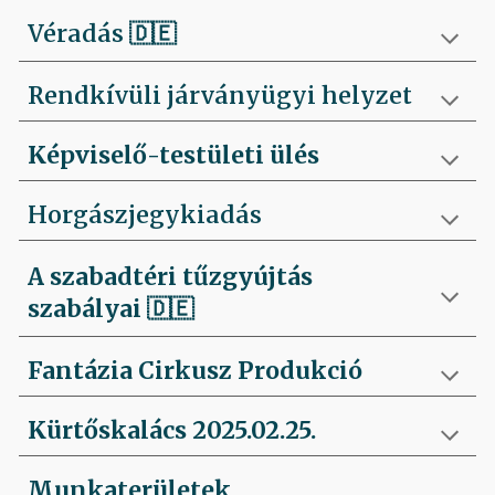
Véradás
🇩🇪
Rendkívüli járványügyi helyzet
Képviselő-testületi ülés
Horgászjegykiadás
A szabadtéri tűzgyújtás
szabályai
🇩🇪
Fantázia Cirkusz Produkció
Kürtőskalács 2025.02.25.
Munkaterületek,