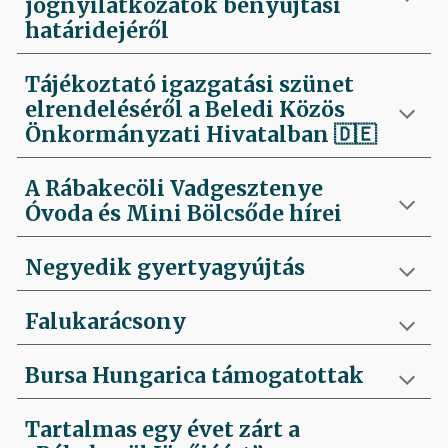
jognyilatkozatok benyújtási
határidejéről
Tájékoztató igazgatási szünet
elrendeléséről a Beledi Közös
Önkormányzati Hivatalban
🇩🇪
A Rábakecöli Vadgesztenye
Óvoda és Mini Bölcsőde hírei
Negyedik
gyertyagyújtás
Falukarácsony
Bursa Hungarica támogatottak
Tartalmas egy évet zárt a