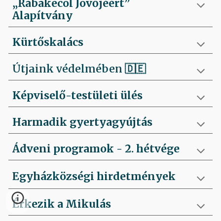
„Rábakecöl Jövőjéért”
Alapítvány
Kürtőskalács
Útjaink védelmében
🇩🇪
Képviselő-testületi ülés
Harmadik gyertyagyújtás
Ádveni programok - 2. hétvége
Egyházközségi hirdetmények
Érkezik a Mikulás