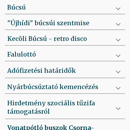
Búcsú
"Újhídi" búcsúi szentmise
Kecöli Búcsú - retro disco
Falulottó
Adófizetési határidők
Nyárbúcsúztató kemencézés
Hirdetmény szociális tűzifa
támogatásról
Vonatpótló buszok Csorna-