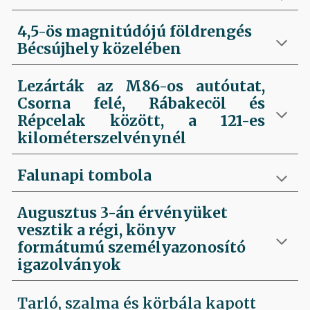
4,5-ös magnitúdójú földrengés
Bécsújhely közelében
Lezárták az M86-os autóutat,
Csorna felé, Rábakecöl és
Répcelak között, a 121-es
kilométerszelvénynél
Falunapi tombola
Augusztus 3-án érvényüket
vesztik a régi, könyv
formátumú személyazonosító
igazolványok
Tarló, szalma és körbála kapott