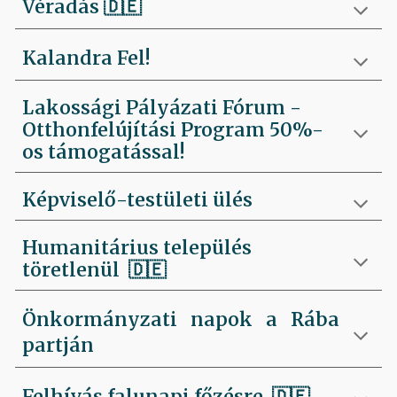
Véradás
🇩🇪
Kalandra Fel!
Lakossági Pályázati Fórum -
Otthonfelújítási Program 50%-
os támogatással!
Képviselő-testületi ülés
Humanitárius település
töretlenül
🇩🇪
Önkormányzati napok a Rába
partján
Felhívás falunapi főzésre
🇩🇪