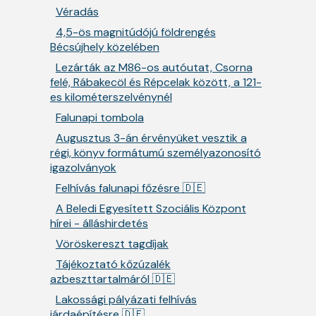
Véradás
4,5-ös magnitúdójú földrengés
Bécsújhely közelében
Lezárták az M86-os autóutat, Csorna
felé, Rábakecöl és Répcelak között, a 121-
es kilométerszelvénynél
Falunapi tombola
Augusztus 3-án érvényüket vesztik a
régi, könyv formátumú személyazonosító
igazolványok
Felhívás falunapi főzésre 🇩🇪
A Beledi Egyesített Szociális Központ
hírei - álláshirdetés
Vöröskereszt tagdíjak
Tájékoztató kőzúzalék
azbeszttartalmáról 🇩🇪
Lakossági pályázati felhívás
járdaépítésre 🇩🇪