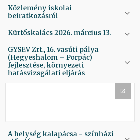
Közlemény iskolai
beiratkozásról
Kürtőskalács 2026. március 13.
GYSEV Zrt., 16. vasúti pálya
(Hegyeshalom – Porpác)
fejlesztése, környezeti
hatásvizsgálati eljárás
A helység kalapácsa - színházi