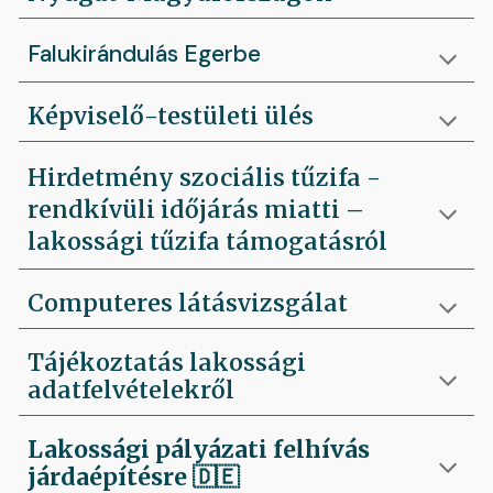
Falukirándulás Egerbe
Képviselő-testületi ülés
Hirdetmény szociális tűzifa -
rendkívüli időjárás miatti –
lakossági tűzifa támogatásról
Computeres látásvizsgálat
Tájékoztatás lakossági
adatfelvételekről
Lakossági pályázati felhívás
járdaépítésre
🇩🇪