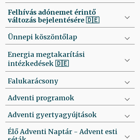
Felhívás
adónemet érintő
változás bejelentésére 🇩🇪
Ünnepi köszöntőlap
Energia megtakarítási
intézkedések 🇩🇪
Falukarácsony
Adventi programok
Adventi gyertyagyújtások
Élő Adventi Naptár - Advent esti
séták