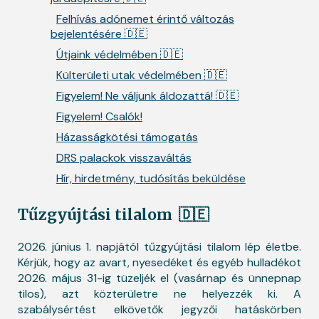
Felhívás adónemet érintő változás
bejelentésére 🇩🇪
Útjaink védelmében 🇩🇪
Külterületi utak védelmében 🇩🇪
Figyelem! Ne váljunk áldozattá! 🇩🇪
Figyelem! Csalók!
Házasságkötési támogatás
DRS palackok visszaváltás
Hír, hirdetmény, tudósítás beküldése
Tűzgyújtási tilalom
🇩🇪
2026. június 1. napjától tűzgyújtási tilalom lép életbe.
Kérjük, hogy az avart, nyesedéket és egyéb hulladékot
2026. május 31-ig tüzeljék el (vasárnap és ünnepnap
tilos), azt közterületre ne helyezzék ki. A
szabálysértést elkövetők jegyzői hatáskörben