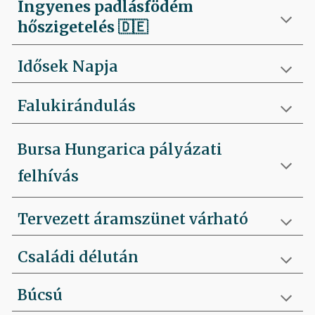
Ingyenes padlásfödém
hőszigetelés
🇩🇪
Idősek Napja
Falukirándulás
Bursa Hungarica pályázati
felhívás
Tervezett áramszünet várható
Családi délután
Búcsú