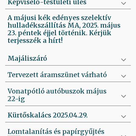
Képviselő-testületi ülés
A májusi kék edényes szelektív
hulladékszállítás MA, 2025. május
23. péntek éjjel történik. Kérjük
terjesszék a hírt!
Majáliszáró
Tervezett áramszünet várható
Vonatpótló autóbuszok május
22-ig
Kürtőskalács 2025.04.29.
Lomtalanítás és papírgyűjtés