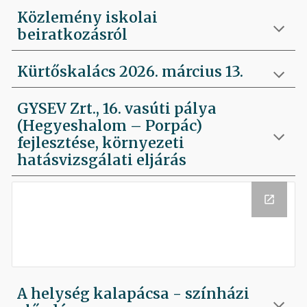
Közlemény iskolai
beiratkozásról
Kürtőskalács 2026. március 13.
GYSEV Zrt., 16. vasúti pálya
(Hegyeshalom – Porpác)
fejlesztése, környezeti
hatásvizsgálati eljárás
A helység kalapácsa - színházi