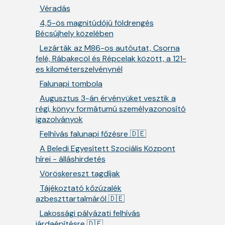
Véradás
4,5-ös magnitúdójú földrengés
Bécsújhely közelében
Lezárták az M86-os autóutat, Csorna
felé, Rábakecöl és Répcelak között, a 121-
es kilométerszelvénynél
Falunapi tombola
Augusztus 3-án érvényüket vesztik a
régi, könyv formátumú személyazonosító
igazolványok
Felhívás falunapi főzésre 🇩🇪
A Beledi Egyesített Szociális Központ
hírei - álláshirdetés
Vöröskereszt tagdíjak
Tájékoztató kőzúzalék
azbeszttartalmáról 🇩🇪
Lakossági pályázati felhívás
járdaépítésre 🇩🇪