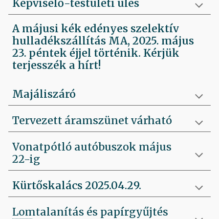
Képviselő-testületi ülés
A májusi kék edényes szelektív
hulladékszállítás MA, 2025. május
23. péntek éjjel történik. Kérjük
terjesszék a hírt!
Majáliszáró
Tervezett áramszünet várható
Vonatpótló autóbuszok május
22-ig
Kürtőskalács 2025.04.29.
Lomtalanítás és papírgyűjtés