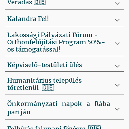
Véradás
🇩🇪
Kalandra Fel!
Lakossági Pályázati Fórum -
Otthonfelújítási Program 50%-
os támogatással!
Képviselő-testületi ülés
Humanitárius település
töretlenül
🇩🇪
Önkormányzati napok a Rába
partján
Felhívás falunapi főzésre
🇩🇪