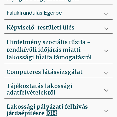
Falukirándulás Egerbe
Képviselő-testületi ülés
Hirdetmény szociális tűzifa -
rendkívüli időjárás miatti –
lakossági tűzifa támogatásról
Computeres látásvizsgálat
Tájékoztatás lakossági
adatfelvételekről
Lakossági pályázati felhívás
járdaépítésre
🇩🇪