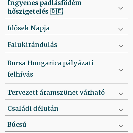
Ingyenes padlásfödém
hőszigetelés
🇩🇪
Idősek Napja
Falukirándulás
Bursa Hungarica pályázati
felhívás
Tervezett áramszünet várható
Családi délután
Búcsú