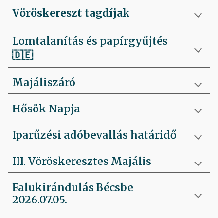
Vöröskereszt tagdíjak
Lomtalanítás és papírgyűjtés
🇩🇪
Majáliszáró
Hősök Napja
Iparűzési adóbevallás határidő
III. Vöröskeresztes Majális
Falukirándulás Bécsbe
2026.07.05.