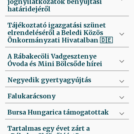
jognyilatkozatok benyújtási
határidejéről
Tájékoztató igazgatási szünet
elrendeléséről a Beledi Közös
Önkormányzati Hivatalban
🇩🇪
A Rábakecöli Vadgesztenye
Óvoda és Mini Bölcsőde hírei
Negyedik
gyertyagyújtás
Falukarácsony
Bursa Hungarica támogatottak
Tartalmas egy évet zárt a