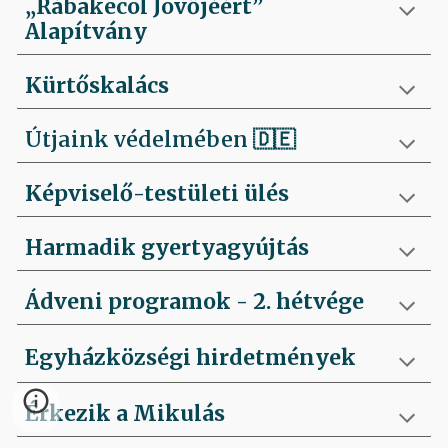
„Rábakecöl Jövőjéért”
Alapítvány
Kürtőskalács
Útjaink védelmében
🇩🇪
Képviselő-testületi ülés
Harmadik gyertyagyújtás
Ádveni programok - 2. hétvége
Egyházközségi hirdetmények
Érkezik a Mikulás