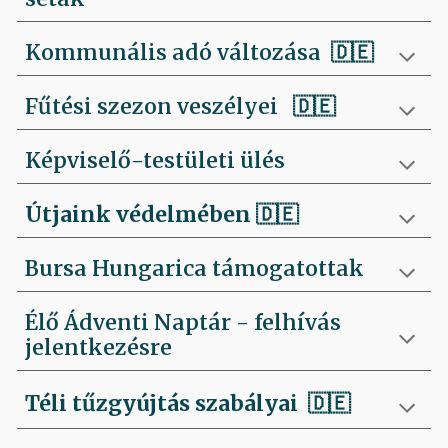
Kommunális adó változása 🇩🇪
Fűtési szezon veszélyei
🇩🇪
Képviselő-testületi ülés
Útjaink védelmében
🇩🇪
Bursa Hungarica támogatottak
Élő Ádventi Naptár - felhívás
jelentkezésre
Téli tűzgyújtás szabályai
🇩🇪