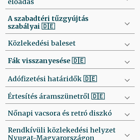
előadás
A szabadtéri tűzgyújtás
szabályai
🇩🇪
Közlekedési baleset
Fák visszanyesése
🇩🇪
Adófizetési határidők 🇩🇪
Értesítés áramszünetről 🇩🇪
Nőnapi vacsora és retró diszkó
Rendkívüli közlekedési helyzet
Nyugat-Magyarországon