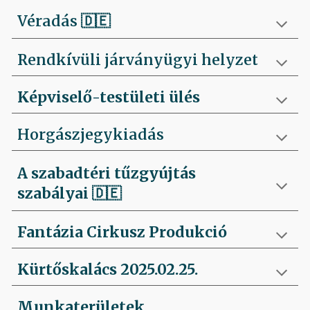
Véradás
🇩🇪
Rendkívüli járványügyi helyzet
Képviselő-testületi ülés
Horgászjegykiadás
A szabadtéri tűzgyújtás
szabályai
🇩🇪
Fantázia Cirkusz Produkció
Kürtőskalács 2025.02.25.
Munkaterületek,