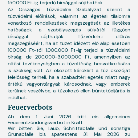
150.000 Ft-ig terjedő bírsággal sújthatóak.
Az Országos Tűzvédelmi Szabályzat szerint a
tűzvédelmi előírások, valamint az égetési tilalomra
vonatkozó rendelkezések megszegését az illetékes
hatóságok a szabályszegés súlyától függően
bírsággal sújthatják. Tűzvédelmi előírás
megszegéséért, ha az tüzet idézett elő alap esetben
100.000 Ft-tól 1.000.000 Ft-ig terjed a tűzvédelmi
bírság, de 200.000-3.000.000 Ft, amennyiben az
oltási tevékenységben a tűzoltóság beavatkozására
is szükség volt. Az okozott károkért a tűz okozóját
felelősség terheli, ha a szabadtéri égetés miatt nagy
értékű vagyontárgyak károsodnak, vagy emberek
kerülnek veszélybe, a tűzokozó ellen büntetőeljárás is
indulhat.
Feuerverbots
Ab dem 1. Juni 2026 tritt ein allgemeines
Feuerentzündungsverbot in Kraft.
Wir bitten Sie, Laub, Schnittabfälle und sonstige
Grünabfälle bis spätestens 31. Mai 2026 zu