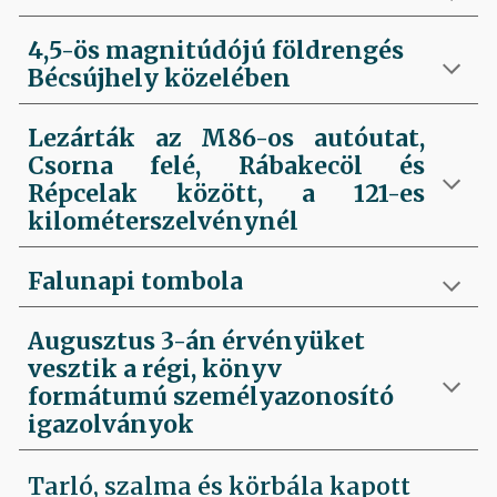
4,5-ös magnitúdójú földrengés
Bécsújhely közelében
Lezárták az M86-os autóutat,
Csorna felé, Rábakecöl és
Répcelak között, a 121-es
kilométerszelvénynél
Falunapi tombola
Augusztus 3-án érvényüket
vesztik a régi, könyv
formátumú személyazonosító
igazolványok
Tarló, szalma és körbála kapott