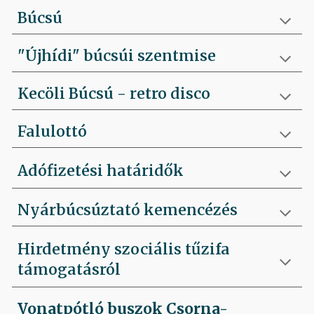
Búcsú
"Újhídi" búcsúi szentmise
Kecöli Búcsú - retro disco
Falulottó
Adófizetési határidők
Nyárbúcsúztató kemencézés
Hirdetmény szociális tűzifa
támogatásról
Vonatpótló buszok Csorna-