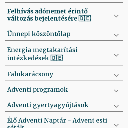
Felhívás
adónemet érintő
változás bejelentésére 🇩🇪
Ünnepi köszöntőlap
Energia megtakarítási
intézkedések 🇩🇪
Falukarácsony
Adventi programok
Adventi gyertyagyújtások
Élő Adventi Naptár - Advent esti
séták