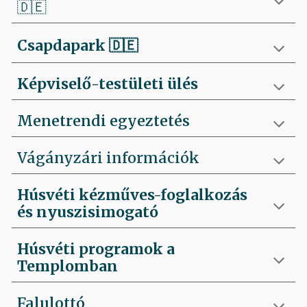
🇩🇪
Csapdapark
🇩🇪
Képviselő-testületi ülés
Menetrendi egyeztetés
Vágányzári információk
Húsvéti kézműves-foglalkozás
és nyuszisimogató
Húsvéti programok a
Templomban
Falulottó