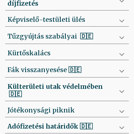
díjfizetés
Képviselő-testületi ülés
Tűzgyújtás szabályai
🇩🇪
Kürtőskalács
Fák visszanyesése
🇩🇪
Külterületi utak védelmében
🇩🇪
Jótékonysági piknik
Adófizetési határidők
🇩🇪