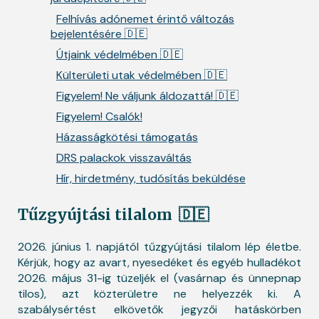
Felhívás adónemet érintő változás
bejelentésére 🇩🇪
Útjaink védelmében 🇩🇪
Külterületi utak védelmében 🇩🇪
Figyelem! Ne váljunk áldozattá! 🇩🇪
Figyelem! Csalók!
Házasságkötési támogatás
DRS palackok visszaváltás
Hír, hirdetmény, tudósítás beküldése
Tűzgyújtási tilalom
🇩🇪
2026. június 1. napjától tűzgyújtási tilalom lép életbe.
Kérjük, hogy az avart, nyesedéket és egyéb hulladékot
2026. május 31-ig tüzeljék el (vasárnap és ünnepnap
tilos), azt közterületre ne helyezzék ki. A
szabálysértést elkövetők jegyzői hatáskörben