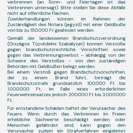
verbrennen (an Sonn- und Feiertagen ist das
Verbrennen untersagt). Bitte stellen Sie diese Abfälle
nicht auf öffentliche Flächen.
Zuwiderhandlungen können im Rahmen der
Zuständigkeit des Notars (jegyző) mit einer Geldbuße
von bis zu 150.000 Ft geahndet werden.
Gemäß der landesweiten Brandschutzverordnung
(Országos Tűzvédelmi Szabályzat) können Verstöße
gegen brandschutzrechtliche Vorschriften sowie
gegen das Verbrennungsverbot – abhängig von der
Schwere des Verstoßes – von den zuständigen
Behörden mit Geldbußen belegt werden.
Bei einem Verstoß gegen Brandschutzvorschriften,
der zu einem Brand führt, beträgt die
Brandschutzstrafe grundsätzlich 100.000 Ft bis
1.000.000 Ft, im Falle eines erforderlichen
Feuerwehreinsatzes jedoch 200.000 Ft bis 3.000.000
Ft.
Für entstandene Schäden haftet der Verursacher des
Feuers. Wenn durch das Verbrennen im Freien
erhebliche Sachwerte beschädigt werden oder
Menschen gefährdet sind, kann gegen den
Verursacher zudem ein Strafverfahren eingeleitet