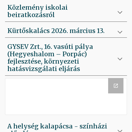
Közlemény iskolai
beiratkozásról
Kürtőskalács 2026. március 13.
GYSEV Zrt., 16. vasúti pálya
(Hegyeshalom – Porpác)
fejlesztése, környezeti
hatásvizsgálati eljárás
A helység kalapácsa - színházi