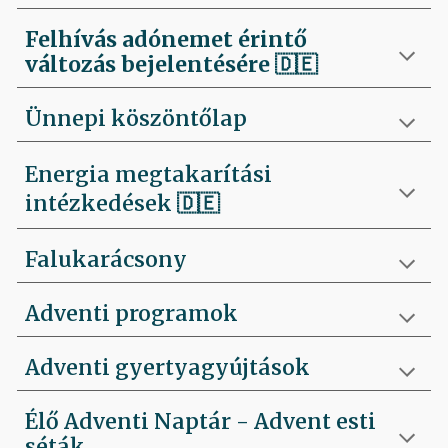
Felhívás
adónemet érintő
változás bejelentésére 🇩🇪
Ünnepi köszöntőlap
Energia megtakarítási
intézkedések 🇩🇪
Falukarácsony
Adventi programok
Adventi gyertyagyújtások
Élő Adventi Naptár - Advent esti
séták