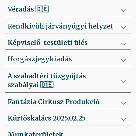
Véradás
🇩🇪
Rendkívüli járványügyi helyzet
Képviselő-testületi ülés
Horgászjegykiadás
A szabadtéri tűzgyújtás
szabályai
🇩🇪
Fantázia Cirkusz Produkció
Kürtőskalács 2025.02.25.
Munkaterületek,