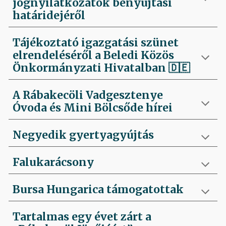
jognyilatkozatok benyújtási
határidejéről
Tájékoztató igazgatási szünet
elrendeléséről a Beledi Közös
Önkormányzati Hivatalban
🇩🇪
A Rábakecöli Vadgesztenye
Óvoda és Mini Bölcsőde hírei
Negyedik
gyertyagyújtás
Falukarácsony
Bursa Hungarica támogatottak
Tartalmas egy évet zárt a