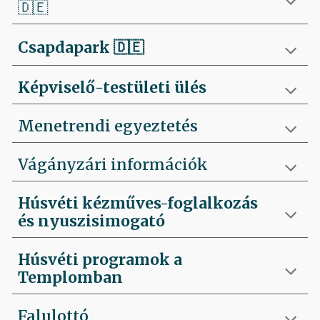
🇩🇪
Csapdapark
🇩🇪
Képviselő-testületi ülés
Menetrendi egyeztetés
Vágányzári információk
Húsvéti kézműves-foglalkozás
és nyuszisimogató
Húsvéti programok a
Templomban
Falulottó