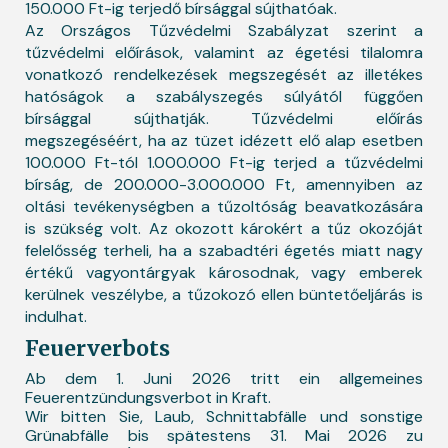
150.000 Ft-ig terjedő bírsággal sújthatóak.
Az Országos Tűzvédelmi Szabályzat szerint a
tűzvédelmi előírások, valamint az égetési tilalomra
vonatkozó rendelkezések megszegését az illetékes
hatóságok a szabályszegés súlyától függően
bírsággal sújthatják. Tűzvédelmi előírás
megszegéséért, ha az tüzet idézett elő alap esetben
100.000 Ft-tól 1.000.000 Ft-ig terjed a tűzvédelmi
bírság, de 200.000-3.000.000 Ft, amennyiben az
oltási tevékenységben a tűzoltóság beavatkozására
is szükség volt. Az okozott károkért a tűz okozóját
felelősség terheli, ha a szabadtéri égetés miatt nagy
értékű vagyontárgyak károsodnak, vagy emberek
kerülnek veszélybe, a tűzokozó ellen büntetőeljárás is
indulhat.
Feuerverbots
Ab dem 1. Juni 2026 tritt ein allgemeines
Feuerentzündungsverbot in Kraft.
Wir bitten Sie, Laub, Schnittabfälle und sonstige
Grünabfälle bis spätestens 31. Mai 2026 zu