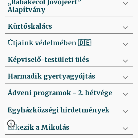
„Rábakecöl Jövőjéért”
Alapítvány
Kürtőskalács
Útjaink védelmében
🇩🇪
Képviselő-testületi ülés
Harmadik gyertyagyújtás
Ádveni programok - 2. hétvége
Egyházközségi hirdetmények
Érkezik a Mikulás