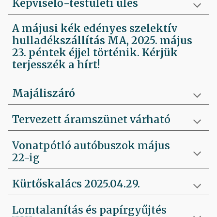
Képviselő-testületi ülés
A májusi kék edényes szelektív
hulladékszállítás MA, 2025. május
23. péntek éjjel történik. Kérjük
terjesszék a hírt!
Majáliszáró
Tervezett áramszünet várható
Vonatpótló autóbuszok május
22-ig
Kürtőskalács 2025.04.29.
Lomtalanítás és papírgyűjtés