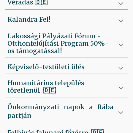
Véradás
🇩🇪
Kalandra Fel!
Lakossági Pályázati Fórum -
Otthonfelújítási Program 50%-
os támogatással!
Képviselő-testületi ülés
Humanitárius település
töretlenül
🇩🇪
Önkormányzati napok a Rába
partján
Felhívás falunapi főzésre
🇩🇪