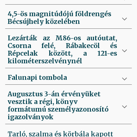
4,5-ös magnitúdójú földrengés
Bécsújhely közelében
Lezárták az M86-os autóutat,
Csorna felé, Rábakecöl és
Répcelak között, a 121-es
kilométerszelvénynél
Falunapi tombola
Augusztus 3-án érvényüket
vesztik a régi, könyv
formátumú személyazonosító
igazolványok
Tarló, szalma és körbála kapott