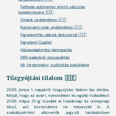
Felhívás adónemet érintő változás
bejelentésére 🇩🇪
Útjaink védelmében 🇩🇪
Külterületi utak védelmében 🇩🇪
Figyelem! Ne váljunk áldozattá! 🇩🇪
Figyelem! Csalók!
Házasságkötési támogatás
DRS palackok visszaváltás
Hír, hirdetmény, tudósítás beküldése
Tűzgyújtási tilalom
🇩🇪
2026. június 1. napjától tűzgyújtási tilalom lép életbe.
Kérjük, hogy az avart, nyesedéket és egyéb hulladékot
2026. május 31-ig tüzeljék el (vasárnap és ünnepnap
tilos), azt közterületre ne helyezzék ki. A
szabálysértést elkövetők jegyzői hatáskörben