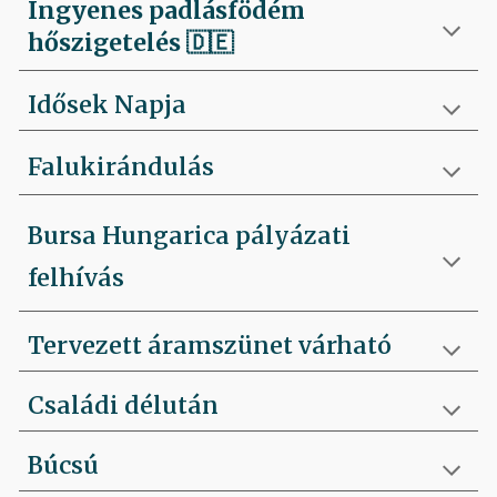
Ingyenes padlásfödém
hőszigetelés
🇩🇪
Idősek Napja
Falukirándulás
Bursa Hungarica pályázati
felhívás
Tervezett áramszünet várható
Családi délután
Búcsú