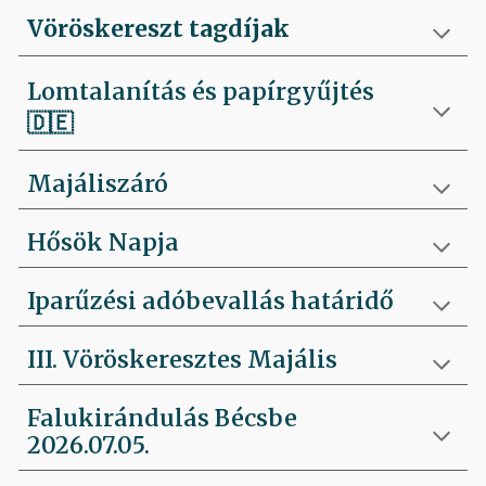
Vöröskereszt tagdíjak
Lomtalanítás és papírgyűjtés
🇩🇪
Majáliszáró
Hősök Napja
Iparűzési adóbevallás határidő
III. Vöröskeresztes Majális
Falukirándulás Bécsbe
2026.07.05.