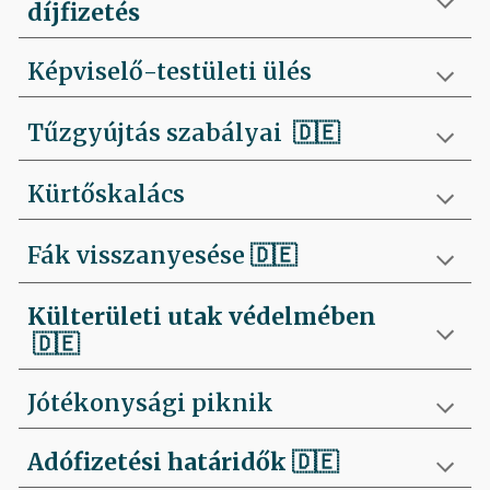
díjfizetés
Képviselő-testületi ülés
Tűzgyújtás szabályai
🇩🇪
Kürtőskalács
Fák visszanyesése
🇩🇪
Külterületi utak védelmében
🇩🇪
Jótékonysági piknik
Adófizetési határidők
🇩🇪