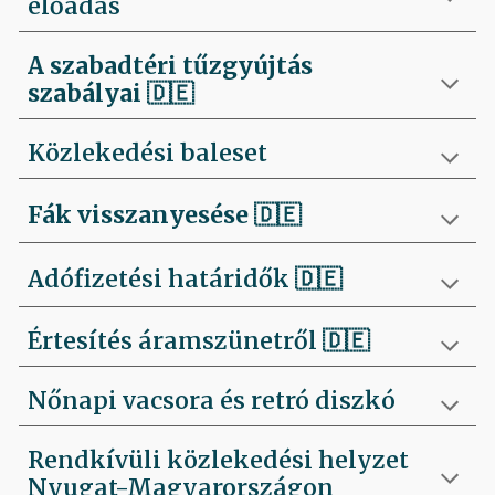
előadás
A szabadtéri tűzgyújtás
szabályai
🇩🇪
Közlekedési baleset
Fák visszanyesése
🇩🇪
Adófizetési határidők 🇩🇪
Értesítés áramszünetről 🇩🇪
Nőnapi vacsora és retró diszkó
Rendkívüli közlekedési helyzet
Nyugat-Magyarországon