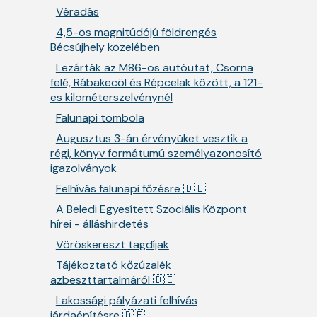
Véradás
4,5-ös magnitúdójú földrengés
Bécsújhely közelében
Lezárták az M86-os autóutat, Csorna
felé, Rábakecöl és Répcelak között, a 121-
es kilométerszelvénynél
Falunapi tombola
Augusztus 3-án érvényüket vesztik a
régi, könyv formátumú személyazonosító
igazolványok
Felhívás falunapi főzésre 🇩🇪
A Beledi Egyesített Szociális Központ
hírei - álláshirdetés
Vöröskereszt tagdíjak
Tájékoztató kőzúzalék
azbeszttartalmáról 🇩🇪
Lakossági pályázati felhívás
járdaépítésre 🇩🇪