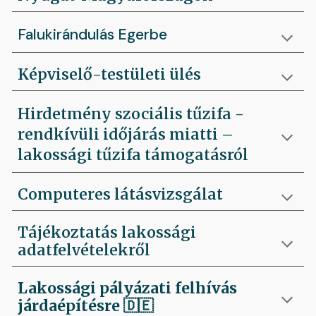
Falukirándulás Egerbe
Képviselő-testületi ülés
Hirdetmény szociális tűzifa -
rendkívüli időjárás miatti –
lakossági tűzifa támogatásról
Computeres látásvizsgálat
Tájékoztatás lakossági
adatfelvételekről
Lakossági pályázati felhívás
járdaépítésre
🇩🇪