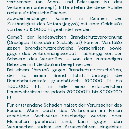
verbrennen (an Sonn- und Feiertagen ist das
Verbrennen untersagt). Bitte stellen Sie diese Abfälle
nicht auf öffentliche Flächen.
Zuwiderhandlungen können im Rahmen der
Zuständigkeit des Notars (jegyző) mit einer Geldbuße
von bis zu 150.000 Ft geahndet werden.
Gemäß der landesweiten Brandschutzverordnung
(Országos Tűzvédelmi Szabályzat) können Verstöße
gegen brandschutzrechtliche Vorschriften sowie
gegen das Verbrennungsverbot – abhängig von der
Schwere des Verstoßes – von den zuständigen
Behörden mit Geldbußen belegt werden.
Bei einem Verstoß gegen Brandschutzvorschriften,
der zu einem Brand führt, beträgt die
Brandschutzstrafe grundsätzlich 100.000 Ft bis
1.000.000 Ft, im Falle eines erforderlichen
Feuerwehreinsatzes jedoch 200.000 Ft bis 3.000.000
Ft.
Für entstandene Schäden haftet der Verursacher des
Feuers. Wenn durch das Verbrennen im Freien
erhebliche Sachwerte beschädigt werden oder
Menschen gefährdet sind, kann gegen den
Verursacher zudem ein Strafverfahren eingeleitet