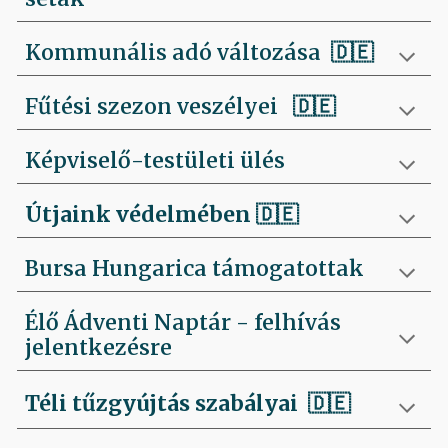
Kommunális adó változása 🇩🇪
Fűtési szezon veszélyei
🇩🇪
Képviselő-testületi ülés
Útjaink védelmében
🇩🇪
Bursa Hungarica támogatottak
Élő Ádventi Naptár - felhívás
jelentkezésre
Téli tűzgyújtás szabályai
🇩🇪