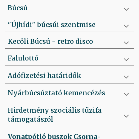
Búcsú
"Újhídi" búcsúi szentmise
Kecöli Búcsú - retro disco
Falulottó
Adófizetési határidők
Nyárbúcsúztató kemencézés
Hirdetmény szociális tűzifa
támogatásról
Vonatpótló buszok Csorna-