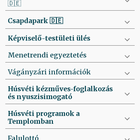
🇩🇪
Csapdapark
🇩🇪
Képviselő-testületi ülés
Menetrendi egyeztetés
Vágányzári információk
Húsvéti kézműves-foglalkozás
és nyuszisimogató
Húsvéti programok a
Templomban
Falulottó