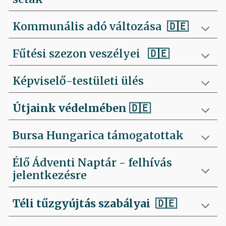
Kommunális adó változása 🇩🇪
Fűtési szezon veszélyei
🇩🇪
Képviselő-testületi ülés
Útjaink védelmében
🇩🇪
Bursa Hungarica támogatottak
Élő Ádventi Naptár - felhívás
jelentkezésre
Téli tűzgyújtás szabályai
🇩🇪