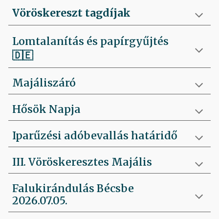
Vöröskereszt tagdíjak
Lomtalanítás és papírgyűjtés
🇩🇪
Majáliszáró
Hősök Napja
Iparűzési adóbevallás határidő
III. Vöröskeresztes Majális
Falukirándulás Bécsbe
2026.07.05.