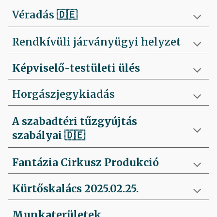
Véradás
🇩🇪
Rendkívüli járványügyi helyzet
Képviselő-testületi ülés
Horgászjegykiadás
A szabadtéri tűzgyújtás
szabályai
🇩🇪
Fantázia Cirkusz Produkció
Kürtőskalács 2025.02.25.
Munkaterületek,