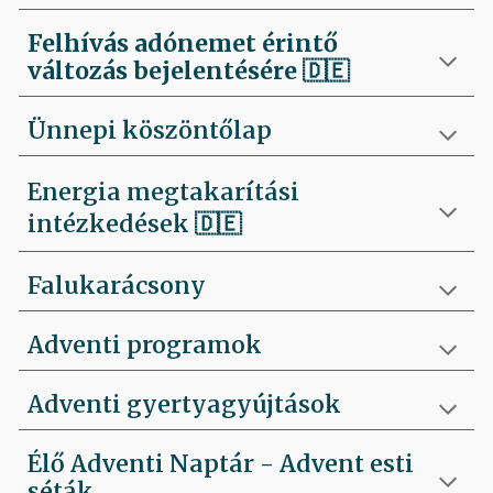
Felhívás
adónemet érintő
változás bejelentésére 🇩🇪
Ünnepi köszöntőlap
Energia megtakarítási
intézkedések 🇩🇪
Falukarácsony
Adventi programok
Adventi gyertyagyújtások
Élő Adventi Naptár - Advent esti
séták