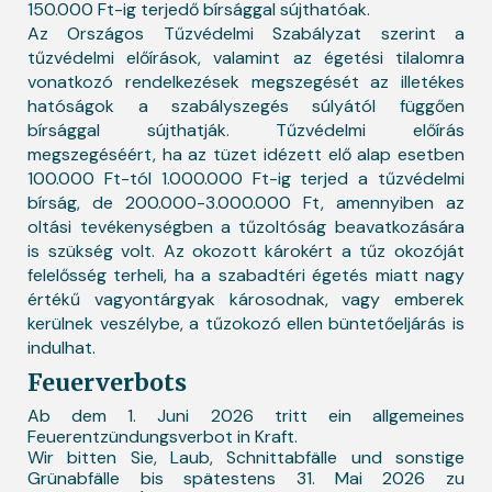
150.000 Ft-ig terjedő bírsággal sújthatóak.
Az Országos Tűzvédelmi Szabályzat szerint a
tűzvédelmi előírások, valamint az égetési tilalomra
vonatkozó rendelkezések megszegését az illetékes
hatóságok a szabályszegés súlyától függően
bírsággal sújthatják. Tűzvédelmi előírás
megszegéséért, ha az tüzet idézett elő alap esetben
100.000 Ft-tól 1.000.000 Ft-ig terjed a tűzvédelmi
bírság, de 200.000-3.000.000 Ft, amennyiben az
oltási tevékenységben a tűzoltóság beavatkozására
is szükség volt. Az okozott károkért a tűz okozóját
felelősség terheli, ha a szabadtéri égetés miatt nagy
értékű vagyontárgyak károsodnak, vagy emberek
kerülnek veszélybe, a tűzokozó ellen büntetőeljárás is
indulhat.
Feuerverbots
Ab dem 1. Juni 2026 tritt ein allgemeines
Feuerentzündungsverbot in Kraft.
Wir bitten Sie, Laub, Schnittabfälle und sonstige
Grünabfälle bis spätestens 31. Mai 2026 zu