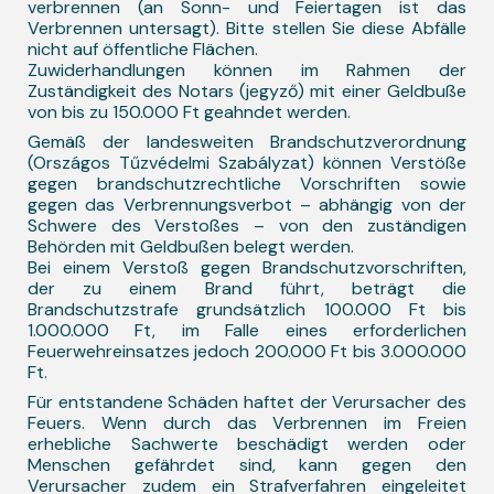
verbrennen (an Sonn- und Feiertagen ist das
Verbrennen untersagt). Bitte stellen Sie diese Abfälle
nicht auf öffentliche Flächen.
Zuwiderhandlungen können im Rahmen der
Zuständigkeit des Notars (jegyző) mit einer Geldbuße
von bis zu 150.000 Ft geahndet werden.
Gemäß der landesweiten Brandschutzverordnung
(Országos Tűzvédelmi Szabályzat) können Verstöße
gegen brandschutzrechtliche Vorschriften sowie
gegen das Verbrennungsverbot – abhängig von der
Schwere des Verstoßes – von den zuständigen
Behörden mit Geldbußen belegt werden.
Bei einem Verstoß gegen Brandschutzvorschriften,
der zu einem Brand führt, beträgt die
Brandschutzstrafe grundsätzlich 100.000 Ft bis
1.000.000 Ft, im Falle eines erforderlichen
Feuerwehreinsatzes jedoch 200.000 Ft bis 3.000.000
Ft.
Für entstandene Schäden haftet der Verursacher des
Feuers. Wenn durch das Verbrennen im Freien
erhebliche Sachwerte beschädigt werden oder
Menschen gefährdet sind, kann gegen den
Verursacher zudem ein Strafverfahren eingeleitet