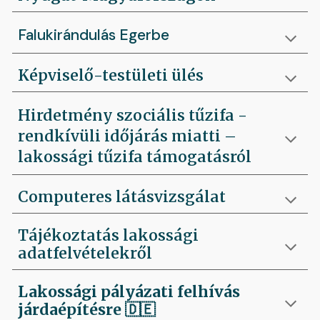
Falukirándulás Egerbe
Képviselő-testületi ülés
Hirdetmény szociális tűzifa -
rendkívüli időjárás miatti –
lakossági tűzifa támogatásról
Computeres látásvizsgálat
Tájékoztatás lakossági
adatfelvételekről
Lakossági pályázati felhívás
járdaépítésre
🇩🇪