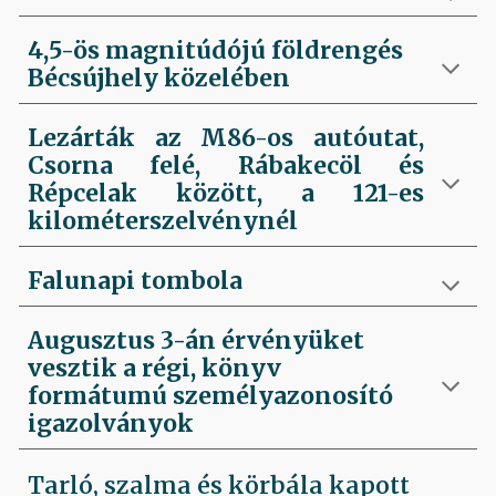
4,5-ös magnitúdójú földrengés
Bécsújhely közelében
Lezárták az M86-os autóutat,
Csorna felé, Rábakecöl és
Répcelak között, a 121-es
kilométerszelvénynél
Falunapi tombola
Augusztus 3-án érvényüket
vesztik a régi, könyv
formátumú személyazonosító
igazolványok
Tarló, szalma és körbála kapott