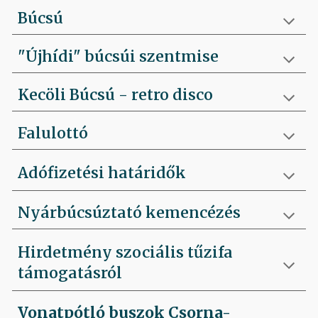
Búcsú
"Újhídi" búcsúi szentmise
Kecöli Búcsú - retro disco
Falulottó
Adófizetési határidők
Nyárbúcsúztató kemencézés
Hirdetmény szociális tűzifa
támogatásról
Vonatpótló buszok Csorna-