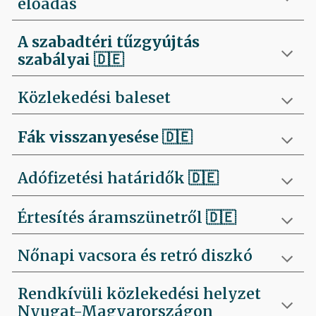
előadás
A szabadtéri tűzgyújtás
szabályai
🇩🇪
Közlekedési baleset
Fák visszanyesése
🇩🇪
Adófizetési határidők 🇩🇪
Értesítés áramszünetről 🇩🇪
Nőnapi vacsora és retró diszkó
Rendkívüli közlekedési helyzet
Nyugat-Magyarországon