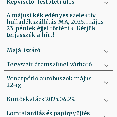
Képviselő-testületi ülés
A májusi kék edényes szelektív
hulladékszállítás MA, 2025. május
23. péntek éjjel történik. Kérjük
terjesszék a hírt!
Majáliszáró
Tervezett áramszünet várható
Vonatpótló autóbuszok május
22-ig
Kürtőskalács 2025.04.29.
Lomtalanítás és papírgyűjtés