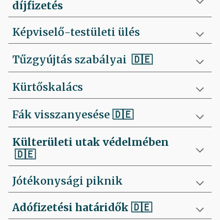
díjfizetés
Képviselő-testületi ülés
Tűzgyújtás szabályai
🇩🇪
Kürtőskalács
Fák visszanyesése
🇩🇪
Külterületi utak védelmében
🇩🇪
Jótékonysági piknik
Adófizetési határidők
🇩🇪