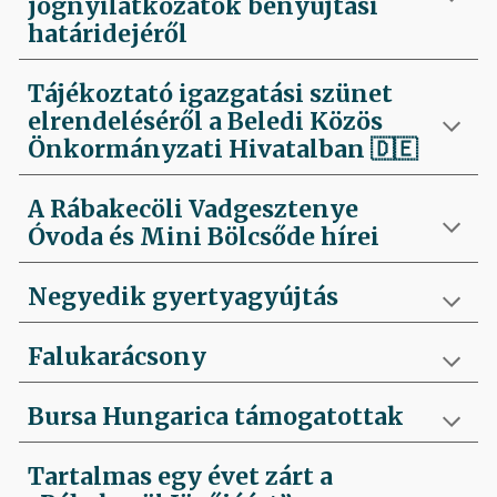
jognyilatkozatok benyújtási
határidejéről
Tájékoztató igazgatási szünet
elrendeléséről a Beledi Közös
Önkormányzati Hivatalban
🇩🇪
A Rábakecöli Vadgesztenye
Óvoda és Mini Bölcsőde hírei
Negyedik
gyertyagyújtás
Falukarácsony
Bursa Hungarica támogatottak
Tartalmas egy évet zárt a