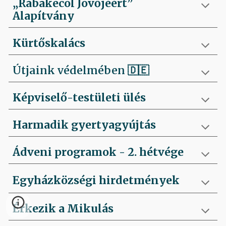
„Rábakecöl Jövőjéért”
Alapítvány
Kürtőskalács
Útjaink védelmében
🇩🇪
Képviselő-testületi ülés
Harmadik gyertyagyújtás
Ádveni programok - 2. hétvége
Egyházközségi hirdetmények
Érkezik a Mikulás