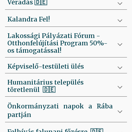
Véradás
🇩🇪
Kalandra Fel!
Lakossági Pályázati Fórum -
Otthonfelújítási Program 50%-
os támogatással!
Képviselő-testületi ülés
Humanitárius település
töretlenül
🇩🇪
Önkormányzati napok a Rába
partján
Felhívás falunapi főzésre
🇩🇪