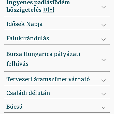
Ingyenes padlásfödém
hőszigetelés
🇩🇪
Idősek Napja
Falukirándulás
Bursa Hungarica pályázati
felhívás
Tervezett áramszünet várható
Családi délután
Búcsú