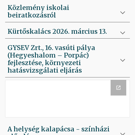
Közlemény iskolai
beiratkozásról
Kürtőskalács 2026. március 13.
GYSEV Zrt., 16. vasúti pálya
(Hegyeshalom – Porpác)
fejlesztése, környezeti
hatásvizsgálati eljárás
A helység kalapácsa - színházi