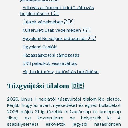
Felhívás adónemet érintő változás
bejelentésére 🇩🇪
Útjaink védelmében 🇩🇪
Külterületi utak védelmében 🇩🇪
Figyelem! Ne váljunk áldozattá! 🇩🇪
Figyelem! Csalók!
Házasságkötési támogatás
DRS palackok visszaváltás
Hír, hirdetmény, tudósítás beküldése
Tűzgyújtási tilalom
🇩🇪
2026. június 1. napjától tűzgyújtási tilalom lép életbe.
Kérjük, hogy az avart, nyesedéket és egyéb hulladékot
2026. május 31-ig tüzeljék el (vasárnap és ünnepnap
tilos), azt közterületre ne helyezzék ki. A
szabálysértést elkövetők jegyzői hatáskörben