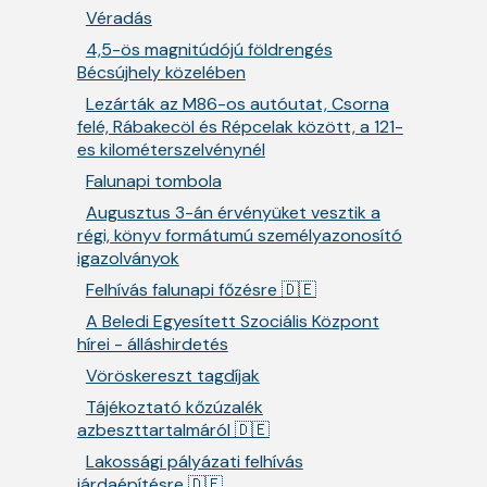
Véradás
4,5-ös magnitúdójú földrengés
Bécsújhely közelében
Lezárták az M86-os autóutat, Csorna
felé, Rábakecöl és Répcelak között, a 121-
es kilométerszelvénynél
Falunapi tombola
Augusztus 3-án érvényüket vesztik a
régi, könyv formátumú személyazonosító
igazolványok
Felhívás falunapi főzésre 🇩🇪
A Beledi Egyesített Szociális Központ
hírei - álláshirdetés
Vöröskereszt tagdíjak
Tájékoztató kőzúzalék
azbeszttartalmáról 🇩🇪
Lakossági pályázati felhívás
járdaépítésre 🇩🇪