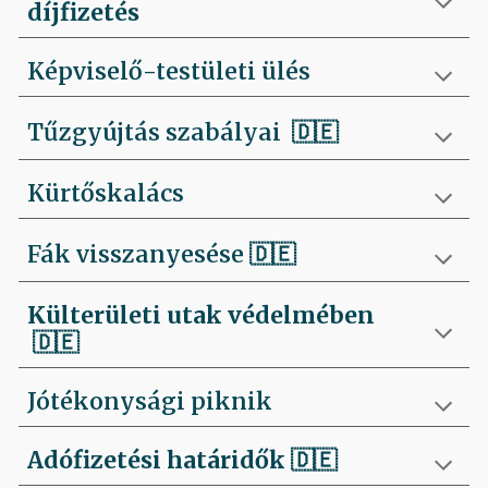
díjfizetés
Képviselő-testületi ülés
Tűzgyújtás szabályai
🇩🇪
Kürtőskalács
Fák visszanyesése
🇩🇪
Külterületi utak védelmében
🇩🇪
Jótékonysági piknik
Adófizetési határidők
🇩🇪