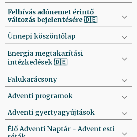
Felhívás
adónemet érintő
változás bejelentésére 🇩🇪
Ünnepi köszöntőlap
Energia megtakarítási
intézkedések 🇩🇪
Falukarácsony
Adventi programok
Adventi gyertyagyújtások
Élő Adventi Naptár - Advent esti
séták