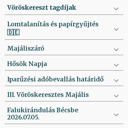
Vöröskereszt tagdíjak
Lomtalanítás és papírgyűjtés
🇩🇪
Majáliszáró
Hősök Napja
Iparűzési adóbevallás határidő
III. Vöröskeresztes Majális
Falukirándulás Bécsbe
2026.07.05.