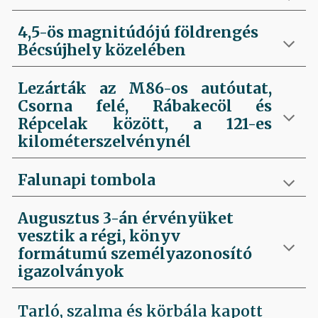
4,5-ös magnitúdójú földrengés
Bécsújhely közelében
Lezárták az M86-os autóutat,
Csorna felé, Rábakecöl és
Répcelak között, a 121-es
kilométerszelvénynél
Falunapi tombola
Augusztus 3-án érvényüket
vesztik a régi, könyv
formátumú személyazonosító
igazolványok
Tarló, szalma és körbála kapott