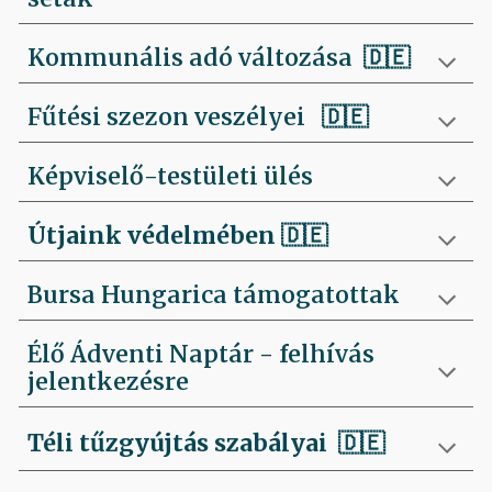
Kommunális adó változása 🇩🇪
Fűtési szezon veszélyei
🇩🇪
Képviselő-testületi ülés
Útjaink védelmében
🇩🇪
Bursa Hungarica támogatottak
Élő Ádventi Naptár - felhívás
jelentkezésre
Téli tűzgyújtás szabályai
🇩🇪