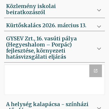
Közlemény iskolai
beiratkozásról
Kürtőskalács 2026. március 13.
GYSEV Zrt., 16. vasúti pálya
(Hegyeshalom – Porpác)
fejlesztése, környezeti
hatásvizsgálati eljárás
A helység kalapácsa - színházi