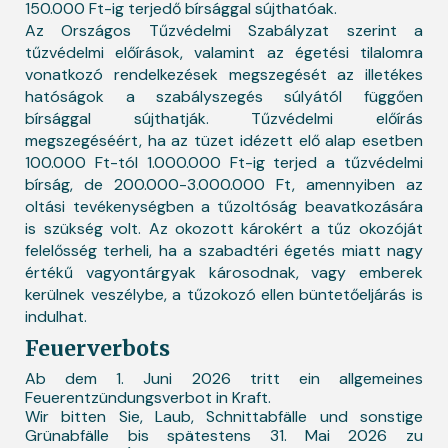
150.000 Ft-ig terjedő bírsággal sújthatóak.
Az Országos Tűzvédelmi Szabályzat szerint a
tűzvédelmi előírások, valamint az égetési tilalomra
vonatkozó rendelkezések megszegését az illetékes
hatóságok a szabályszegés súlyától függően
bírsággal sújthatják. Tűzvédelmi előírás
megszegéséért, ha az tüzet idézett elő alap esetben
100.000 Ft-tól 1.000.000 Ft-ig terjed a tűzvédelmi
bírság, de 200.000-3.000.000 Ft, amennyiben az
oltási tevékenységben a tűzoltóság beavatkozására
is szükség volt. Az okozott károkért a tűz okozóját
felelősség terheli, ha a szabadtéri égetés miatt nagy
értékű vagyontárgyak károsodnak, vagy emberek
kerülnek veszélybe, a tűzokozó ellen büntetőeljárás is
indulhat.
Feuerverbots
Ab dem 1. Juni 2026 tritt ein allgemeines
Feuerentzündungsverbot in Kraft.
Wir bitten Sie, Laub, Schnittabfälle und sonstige
Grünabfälle bis spätestens 31. Mai 2026 zu