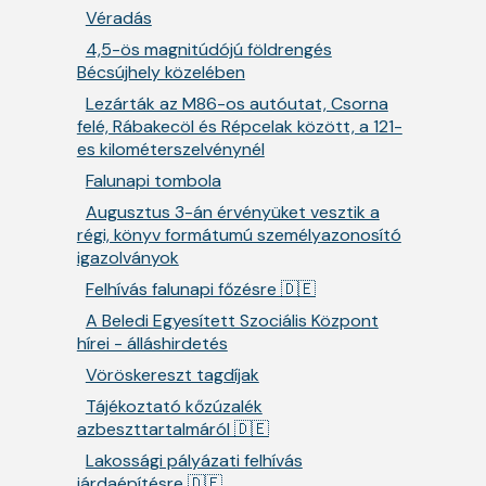
Véradás
4,5-ös magnitúdójú földrengés
Bécsújhely közelében
Lezárták az M86-os autóutat, Csorna
felé, Rábakecöl és Répcelak között, a 121-
es kilométerszelvénynél
Falunapi tombola
Augusztus 3-án érvényüket vesztik a
régi, könyv formátumú személyazonosító
igazolványok
Felhívás falunapi főzésre 🇩🇪
A Beledi Egyesített Szociális Központ
hírei - álláshirdetés
Vöröskereszt tagdíjak
Tájékoztató kőzúzalék
azbeszttartalmáról 🇩🇪
Lakossági pályázati felhívás
járdaépítésre 🇩🇪