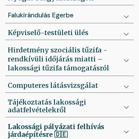
Falukirándulás Egerbe
Képviselő-testületi ülés
Hirdetmény szociális tűzifa -
rendkívüli időjárás miatti –
lakossági tűzifa támogatásról
Computeres látásvizsgálat
Tájékoztatás lakossági
adatfelvételekről
Lakossági pályázati felhívás
járdaépítésre
🇩🇪