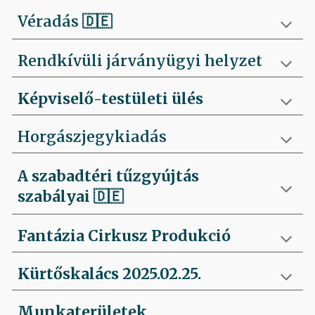
Véradás
🇩🇪
Rendkívüli járványügyi helyzet
Képviselő-testületi ülés
Horgászjegykiadás
A szabadtéri tűzgyújtás
szabályai
🇩🇪
Fantázia Cirkusz Produkció
Kürtőskalács 2025.02.25.
Munkaterületek,