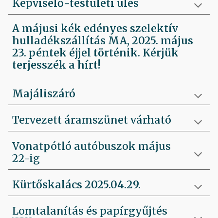
Képviselő-testületi ülés
A májusi kék edényes szelektív
hulladékszállítás MA, 2025. május
23. péntek éjjel történik. Kérjük
terjesszék a hírt!
Majáliszáró
Tervezett áramszünet várható
Vonatpótló autóbuszok május
22-ig
Kürtőskalács 2025.04.29.
Lomtalanítás és papírgyűjtés