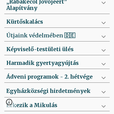
„Rábakecöl Jövőjéért”
Alapítvány
Kürtőskalács
Útjaink védelmében
🇩🇪
Képviselő-testületi ülés
Harmadik gyertyagyújtás
Ádveni programok - 2. hétvége
Egyházközségi hirdetmények
Érkezik a Mikulás