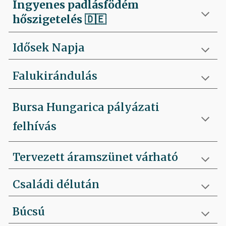
Ingyenes padlásfödém
hőszigetelés
🇩🇪
Idősek Napja
Falukirándulás
Bursa Hungarica pályázati
felhívás
Tervezett áramszünet várható
Családi délután
Búcsú