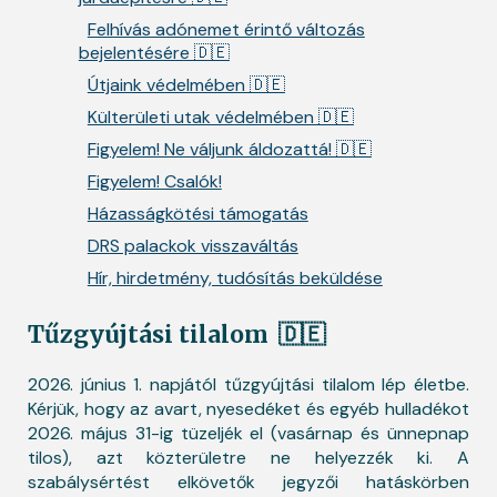
Felhívás adónemet érintő változás
bejelentésére 🇩🇪
Útjaink védelmében 🇩🇪
Külterületi utak védelmében 🇩🇪
Figyelem! Ne váljunk áldozattá! 🇩🇪
Figyelem! Csalók!
Házasságkötési támogatás
DRS palackok visszaváltás
Hír, hirdetmény, tudósítás beküldése
Tűzgyújtási tilalom
🇩🇪
2026. június 1. napjától tűzgyújtási tilalom lép életbe.
Kérjük, hogy az avart, nyesedéket és egyéb hulladékot
2026. május 31-ig tüzeljék el (vasárnap és ünnepnap
tilos), azt közterületre ne helyezzék ki. A
szabálysértést elkövetők jegyzői hatáskörben