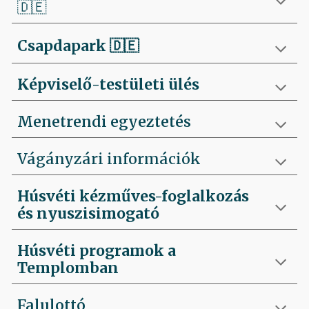
🇩🇪
Csapdapark
🇩🇪
Képviselő-testületi ülés
Menetrendi egyeztetés
Vágányzári információk
Húsvéti kézműves-foglalkozás
és nyuszisimogató
Húsvéti programok a
Templomban
Falulottó