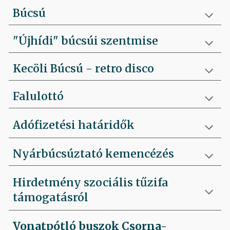
Búcsú
"Újhídi" búcsúi szentmise
Kecöli Búcsú - retro disco
Falulottó
Adófizetési határidők
Nyárbúcsúztató kemencézés
Hirdetmény szociális tűzifa
támogatásról
Vonatpótló buszok Csorna-