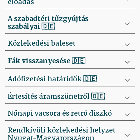
előadás
A szabadtéri tűzgyújtás
szabályai
🇩🇪
Közlekedési baleset
Fák visszanyesése
🇩🇪
Adófizetési határidők 🇩🇪
Értesítés áramszünetről 🇩🇪
Nőnapi vacsora és retró diszkó
Rendkívüli közlekedési helyzet
Nyugat-Magyarországon