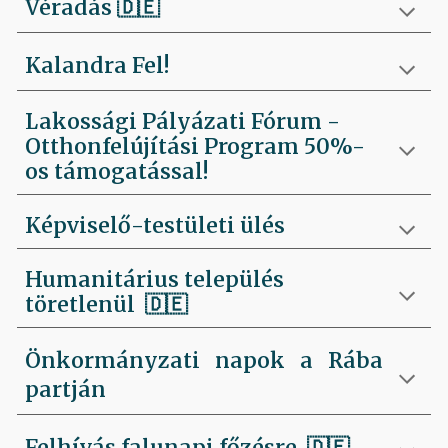
Véradás
🇩🇪
Kalandra Fel!
Lakossági Pályázati Fórum -
Otthonfelújítási Program 50%-
os támogatással!
Képviselő-testületi ülés
Humanitárius település
töretlenül
🇩🇪
Önkormányzati napok a Rába
partján
Felhívás falunapi főzésre
🇩🇪