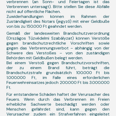
verbrennen (an Sonn- und Feiertagen ist das
Verbrennen untersagt). Bitte stellen Sie diese Abfälle
nicht auf öffentliche Flächen.
Zuwiderhandlungen können im Rahmen der
Zuständigkeit des Notars (jegyző) mit einer Geldbuße
von bis zu 150.000 Ft geahndet werden.
Gemäß der landesweiten Brandschutzverordnung
(Országos Tűzvédelmi Szabályzat) können Verstöße
gegen brandschutzrechtliche Vorschriften sowie
gegen das Verbrennungsverbot – abhängig von der
Schwere des Verstoßes – von den zuständigen
Behörden mit Geldbußen belegt werden.
Bei einem Verstoß gegen Brandschutzvorschriften,
der zu einem Brand führt, beträgt die
Brandschutzstrafe grundsätzlich 100.000 Ft bis
1.000.000 Ft, im Falle eines erforderlichen
Feuerwehreinsatzes jedoch 200.000 Ft bis 3.000.000
Ft.
Für entstandene Schäden haftet der Verursacher des
Feuers. Wenn durch das Verbrennen im Freien
erhebliche Sachwerte beschädigt werden oder
Menschen gefährdet sind, kann gegen den
Verursacher zudem ein Strafverfahren eingeleitet