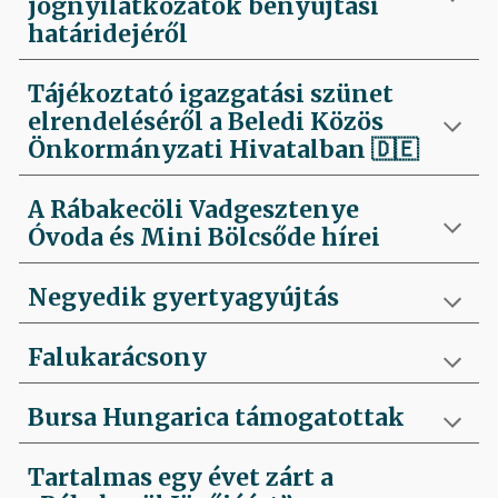
jognyilatkozatok benyújtási
határidejéről
Tájékoztató igazgatási szünet
elrendeléséről a Beledi Közös
Önkormányzati Hivatalban
🇩🇪
A Rábakecöli Vadgesztenye
Óvoda és Mini Bölcsőde hírei
Negyedik
gyertyagyújtás
Falukarácsony
Bursa Hungarica támogatottak
Tartalmas egy évet zárt a