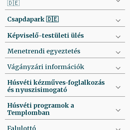
🇩🇪
Csapdapark
🇩🇪
Képviselő-testületi ülés
Menetrendi egyeztetés
Vágányzári információk
Húsvéti kézműves-foglalkozás
és nyuszisimogató
Húsvéti programok a
Templomban
Falulottó