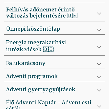
Felhívás
adónemet érintő
változás bejelentésére 🇩🇪
Ünnepi köszöntőlap
Energia megtakarítási
intézkedések 🇩🇪
Falukarácsony
Adventi programok
Adventi gyertyagyújtások
Élő Adventi Naptár - Advent esti
séták