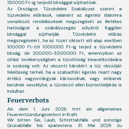
150.000 Ft-ig terjedő bírsággal sújthatóak.
Az Országos Tűzvédelmi Szabályzat szerint a
tűzvédelmi előírások, valamint az égetési tilalomra
vonatkozó rendelkezések megszegését az illetékes
hatóságok a szabályszegés súlyától függően
bírsággal sújthatják. Tűzvédelmi előírás
megszegéséért, ha az tüzet idézett elő alap esetben
100.000 Ft-tól 1.000.000 Ft-ig terjed a tűzvédelmi
bírság, de 200.000-3.000.000 Ft, amennyiben az
oltási tevékenységben a tűzoltóság beavatkozására
is szükség volt. Az okozott károkért a tűz okozóját
felelősség terheli, ha a szabadtéri égetés miatt nagy
értékű vagyontárgyak károsodnak, vagy emberek
kerülnek veszélybe, a tűzokozó ellen büntetőeljárás is
indulhat.
Feuerverbots
Ab dem 1. Juni 2026 tritt ein allgemeines
Feuerentzündungsverbot in Kraft.
Wir bitten Sie, Laub, Schnittabfälle und sonstige
Grünabfälle bis spätestens 31. Mai 2026 zu