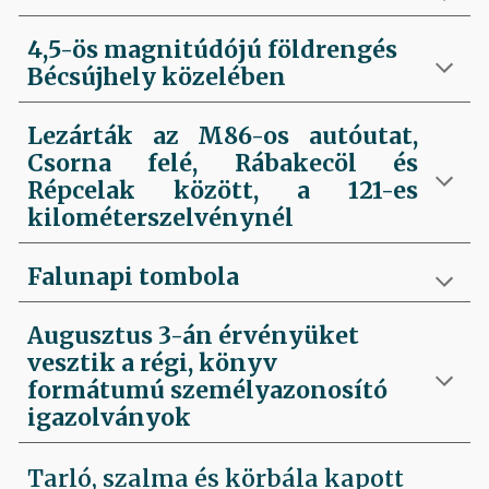
4,5-ös magnitúdójú földrengés
Bécsújhely közelében
Lezárták az M86-os autóutat,
Csorna felé, Rábakecöl és
Répcelak között, a 121-es
kilométerszelvénynél
Falunapi tombola
Augusztus 3-án érvényüket
vesztik a régi, könyv
formátumú személyazonosító
igazolványok
Tarló, szalma és körbála kapott