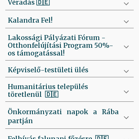
Véradás
🇩🇪
Kalandra Fel!
Lakossági Pályázati Fórum -
Otthonfelújítási Program 50%-
os támogatással!
Képviselő-testületi ülés
Humanitárius település
töretlenül
🇩🇪
Önkormányzati napok a Rába
partján
Felhívás falunapi főzésre
🇩🇪