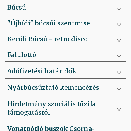
Búcsú
"Újhídi" búcsúi szentmise
Kecöli Búcsú - retro disco
Falulottó
Adófizetési határidők
Nyárbúcsúztató kemencézés
Hirdetmény szociális tűzifa
támogatásról
Vonatpótló buszok Csorna-