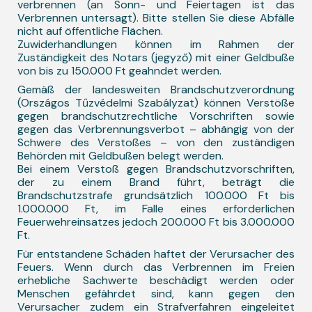
verbrennen (an Sonn- und Feiertagen ist das
Verbrennen untersagt). Bitte stellen Sie diese Abfälle
nicht auf öffentliche Flächen.
Zuwiderhandlungen können im Rahmen der
Zuständigkeit des Notars (jegyző) mit einer Geldbuße
von bis zu 150.000 Ft geahndet werden.
Gemäß der landesweiten Brandschutzverordnung
(Országos Tűzvédelmi Szabályzat) können Verstöße
gegen brandschutzrechtliche Vorschriften sowie
gegen das Verbrennungsverbot – abhängig von der
Schwere des Verstoßes – von den zuständigen
Behörden mit Geldbußen belegt werden.
Bei einem Verstoß gegen Brandschutzvorschriften,
der zu einem Brand führt, beträgt die
Brandschutzstrafe grundsätzlich 100.000 Ft bis
1.000.000 Ft, im Falle eines erforderlichen
Feuerwehreinsatzes jedoch 200.000 Ft bis 3.000.000
Ft.
Für entstandene Schäden haftet der Verursacher des
Feuers. Wenn durch das Verbrennen im Freien
erhebliche Sachwerte beschädigt werden oder
Menschen gefährdet sind, kann gegen den
Verursacher zudem ein Strafverfahren eingeleitet