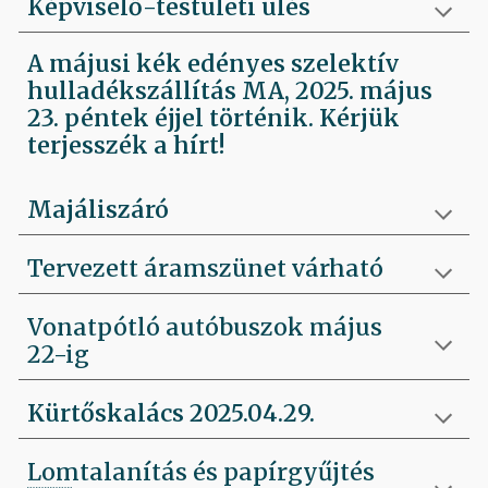
Képviselő-testületi ülés
A májusi kék edényes szelektív
hulladékszállítás MA, 2025. május
23. péntek éjjel történik. Kérjük
terjesszék a hírt!
Majáliszáró
Tervezett áramszünet várható
Vonatpótló autóbuszok május
22-ig
Kürtőskalács 2025.04.29.
Lomtalanítás és papírgyűjtés