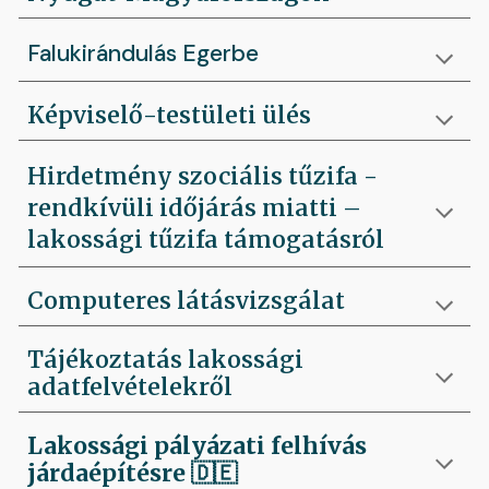
Falukirándulás Egerbe
Képviselő-testületi ülés
Hirdetmény szociális tűzifa -
rendkívüli időjárás miatti –
lakossági tűzifa támogatásról
Computeres látásvizsgálat
Tájékoztatás lakossági
adatfelvételekről
Lakossági pályázati felhívás
járdaépítésre
🇩🇪