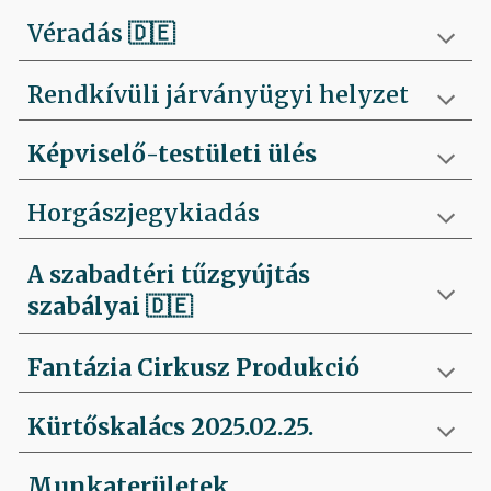
Véradás
🇩🇪
Rendkívüli járványügyi helyzet
Képviselő-testületi ülés
Horgászjegykiadás
A szabadtéri tűzgyújtás
szabályai
🇩🇪
Fantázia Cirkusz Produkció
Kürtőskalács 2025.02.25.
Munkaterületek,