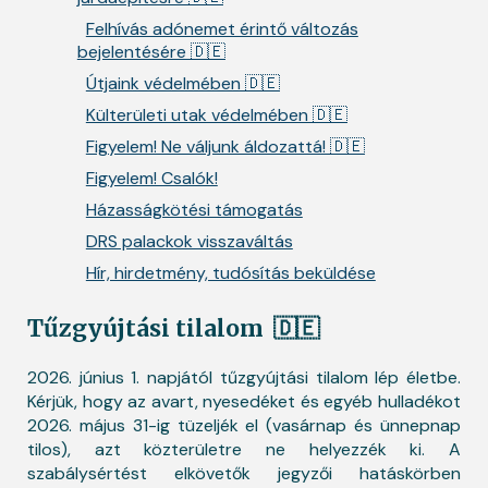
Felhívás adónemet érintő változás
bejelentésére 🇩🇪
Útjaink védelmében 🇩🇪
Külterületi utak védelmében 🇩🇪
Figyelem! Ne váljunk áldozattá! 🇩🇪
Figyelem! Csalók!
Házasságkötési támogatás
DRS palackok visszaváltás
Hír, hirdetmény, tudósítás beküldése
Tűzgyújtási tilalom
🇩🇪
2026. június 1. napjától tűzgyújtási tilalom lép életbe.
Kérjük, hogy az avart, nyesedéket és egyéb hulladékot
2026. május 31-ig tüzeljék el (vasárnap és ünnepnap
tilos), azt közterületre ne helyezzék ki. A
szabálysértést elkövetők jegyzői hatáskörben