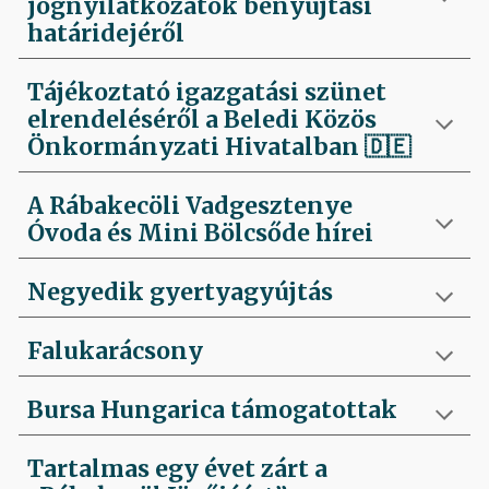
jognyilatkozatok benyújtási
határidejéről
Tájékoztató igazgatási szünet
elrendeléséről a Beledi Közös
Önkormányzati Hivatalban
🇩🇪
A Rábakecöli Vadgesztenye
Óvoda és Mini Bölcsőde hírei
Negyedik
gyertyagyújtás
Falukarácsony
Bursa Hungarica támogatottak
Tartalmas egy évet zárt a