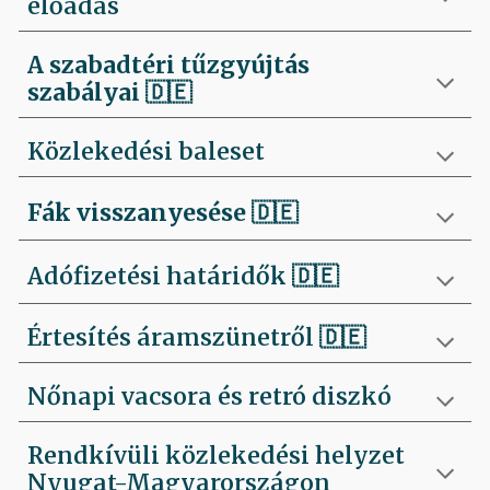
előadás
A szabadtéri tűzgyújtás
szabályai
🇩🇪
Közlekedési baleset
Fák visszanyesése
🇩🇪
Adófizetési határidők 🇩🇪
Értesítés áramszünetről 🇩🇪
Nőnapi vacsora és retró diszkó
Rendkívüli közlekedési helyzet
Nyugat-Magyarországon