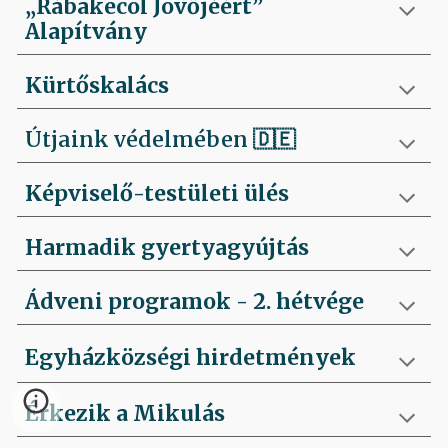
„Rábakecöl Jövőjéért”
Alapítvány
Kürtőskalács
Útjaink védelmében
🇩🇪
Képviselő-testületi ülés
Harmadik gyertyagyújtás
Ádveni programok - 2. hétvége
Egyházközségi hirdetmények
Érkezik a Mikulás