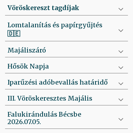
Vöröskereszt tagdíjak
Lomtalanítás és papírgyűjtés
🇩🇪
Majáliszáró
Hősök Napja
Iparűzési adóbevallás határidő
III. Vöröskeresztes Majális
Falukirándulás Bécsbe
2026.07.05.