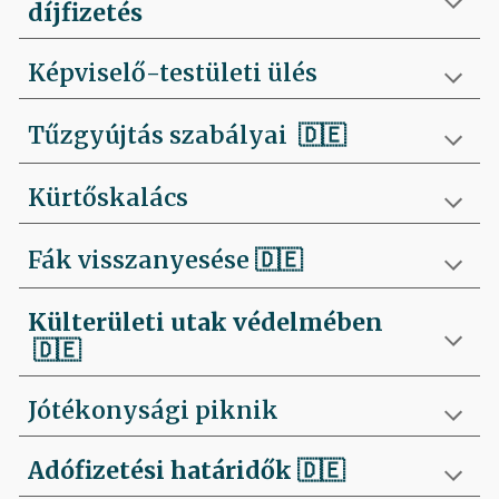
díjfizetés
Képviselő-testületi ülés
Tűzgyújtás szabályai
🇩🇪
Kürtőskalács
Fák visszanyesése
🇩🇪
Külterületi utak védelmében
🇩🇪
Jótékonysági piknik
Adófizetési határidők
🇩🇪