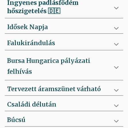
Ingyenes padlásfödém
hőszigetelés
🇩🇪
Idősek Napja
Falukirándulás
Bursa Hungarica pályázati
felhívás
Tervezett áramszünet várható
Családi délután
Búcsú