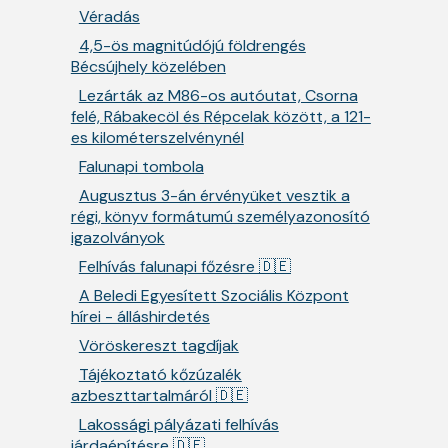
Véradás
4,5-ös magnitúdójú földrengés
Bécsújhely közelében
Lezárták az M86-os autóutat, Csorna
felé, Rábakecöl és Répcelak között, a 121-
es kilométerszelvénynél
Falunapi tombola
Augusztus 3-án érvényüket vesztik a
régi, könyv formátumú személyazonosító
igazolványok
Felhívás falunapi főzésre 🇩🇪
A Beledi Egyesített Szociális Központ
hírei - álláshirdetés
Vöröskereszt tagdíjak
Tájékoztató kőzúzalék
azbeszttartalmáról 🇩🇪
Lakossági pályázati felhívás
járdaépítésre 🇩🇪