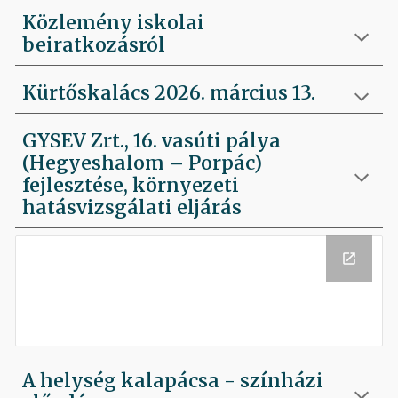
Közlemény iskolai
beiratkozásról
Kürtőskalács 2026. március 13.
GYSEV Zrt., 16. vasúti pálya
(Hegyeshalom – Porpác)
fejlesztése, környezeti
hatásvizsgálati eljárás
A helység kalapácsa - színházi