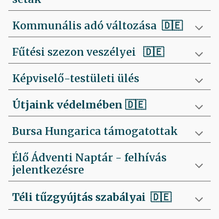
Kommunális adó változása 🇩🇪
Fűtési szezon veszélyei
🇩🇪
Képviselő-testületi ülés
Útjaink védelmében
🇩🇪
Bursa Hungarica támogatottak
Élő Ádventi Naptár - felhívás
jelentkezésre
Téli tűzgyújtás szabályai
🇩🇪