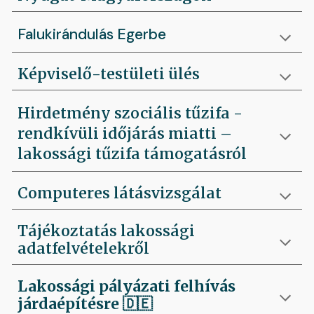
Falukirándulás Egerbe
Képviselő-testületi ülés
Hirdetmény szociális tűzifa -
rendkívüli időjárás miatti –
lakossági tűzifa támogatásról
Computeres látásvizsgálat
Tájékoztatás lakossági
adatfelvételekről
Lakossági pályázati felhívás
járdaépítésre
🇩🇪