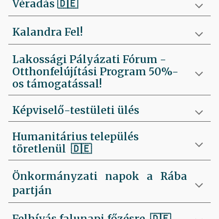
Véradás
🇩🇪
Kalandra Fel!
Lakossági Pályázati Fórum -
Otthonfelújítási Program 50%-
os támogatással!
Képviselő-testületi ülés
Humanitárius település
töretlenül
🇩🇪
Önkormányzati napok a Rába
partján
Felhívás falunapi főzésre
🇩🇪