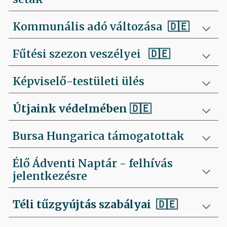
Kommunális adó változása 🇩🇪
Fűtési szezon veszélyei
🇩🇪
Képviselő-testületi ülés
Útjaink védelmében
🇩🇪
Bursa Hungarica támogatottak
Élő Ádventi Naptár - felhívás
jelentkezésre
Téli tűzgyújtás szabályai
🇩🇪