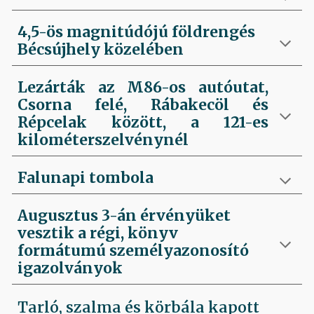
4,5-ös magnitúdójú földrengés
Bécsújhely közelében
Lezárták az M86-os autóutat,
Csorna felé, Rábakecöl és
Répcelak között, a 121-es
kilométerszelvénynél
Falunapi tombola
Augusztus 3-án érvényüket
vesztik a régi, könyv
formátumú személyazonosító
igazolványok
Tarló, szalma és körbála kapott