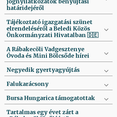
jognyilatkozatok benyújtási
határidejéről
Tájékoztató igazgatási szünet
elrendeléséről a Beledi Közös
Önkormányzati Hivatalban
🇩🇪
A Rábakecöli Vadgesztenye
Óvoda és Mini Bölcsőde hírei
Negyedik
gyertyagyújtás
Falukarácsony
Bursa Hungarica támogatottak
Tartalmas egy évet zárt a