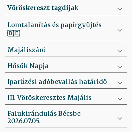
Vöröskereszt tagdíjak
Lomtalanítás és papírgyűjtés
🇩🇪
Majáliszáró
Hősök Napja
Iparűzési adóbevallás határidő
III. Vöröskeresztes Majális
Falukirándulás Bécsbe
2026.07.05.