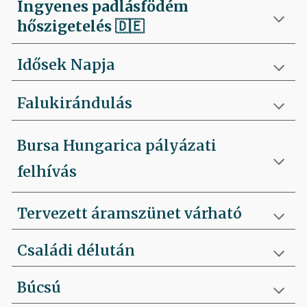
Ingyenes padlásfödém
hőszigetelés
🇩🇪
Idősek Napja
Falukirándulás
Bursa Hungarica pályázati
felhívás
Tervezett áramszünet várható
Családi délután
Búcsú