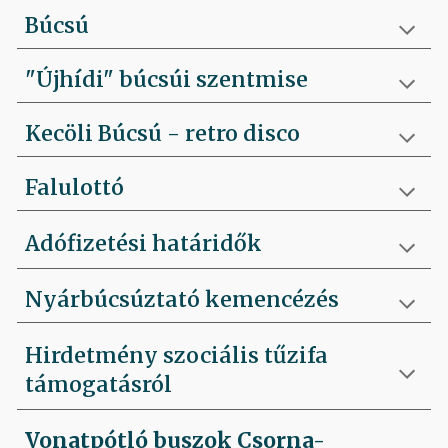
Búcsú
"Újhídi" búcsúi szentmise
Kecöli Búcsú - retro disco
Falulottó
Adófizetési határidők
Nyárbúcsúztató kemencézés
Hirdetmény szociális tűzifa
támogatásról
Vonatpótló buszok Csorna-