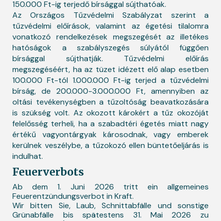
150.000 Ft-ig terjedő bírsággal sújthatóak.
Az Országos Tűzvédelmi Szabályzat szerint a
tűzvédelmi előírások, valamint az égetési tilalomra
vonatkozó rendelkezések megszegését az illetékes
hatóságok a szabályszegés súlyától függően
bírsággal sújthatják. Tűzvédelmi előírás
megszegéséért, ha az tüzet idézett elő alap esetben
100.000 Ft-tól 1.000.000 Ft-ig terjed a tűzvédelmi
bírság, de 200.000-3.000.000 Ft, amennyiben az
oltási tevékenységben a tűzoltóság beavatkozására
is szükség volt. Az okozott károkért a tűz okozóját
felelősség terheli, ha a szabadtéri égetés miatt nagy
értékű vagyontárgyak károsodnak, vagy emberek
kerülnek veszélybe, a tűzokozó ellen büntetőeljárás is
indulhat.
Feuerverbots
Ab dem 1. Juni 2026 tritt ein allgemeines
Feuerentzündungsverbot in Kraft.
Wir bitten Sie, Laub, Schnittabfälle und sonstige
Grünabfälle bis spätestens 31. Mai 2026 zu