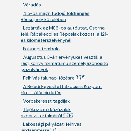
Véradás
4,5-ös magnitúdójú földrengés
Bécsújhely közelében
Lezárták az M86-os autóutat, Csorna
felé, Rábakecöl és Répcelak között, a 121-
es kilométerszelvénynél
Falunapi tombola
Augusztus 3-án érvényüket vesztik a
régi, könyv formátumú személyazonosító
igazolványok
Felhívás falunapi főzésre 🇩🇪
A Beledi Egyesített Szociális Központ
hírei - álláshirdetés
Vöröskereszt tagdíjak
Tájékoztató kőzúzalék
azbeszttartalmáról 🇩🇪
Lakossági pályázati felhívás
járdaépítésre 🇩🇪