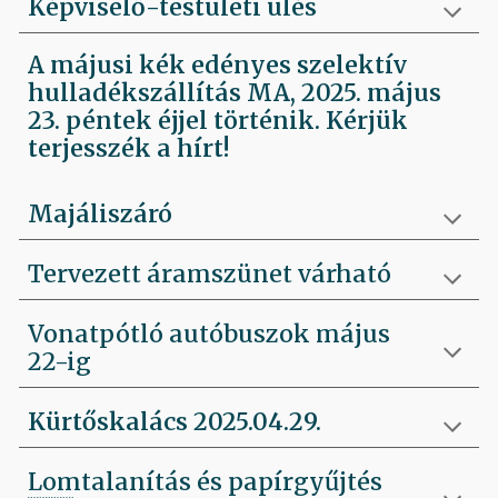
Képviselő-testületi ülés
A májusi kék edényes szelektív
hulladékszállítás MA, 2025. május
23. péntek éjjel történik. Kérjük
terjesszék a hírt!
Majáliszáró
Tervezett áramszünet várható
Vonatpótló autóbuszok május
22-ig
Kürtőskalács 2025.04.29.
Lomtalanítás és papírgyűjtés