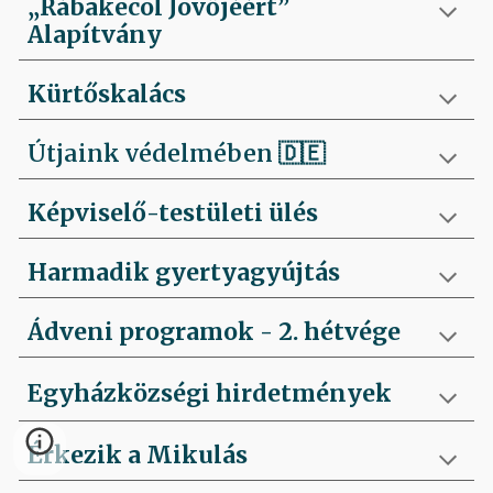
„Rábakecöl Jövőjéért”
Alapítvány
Kürtőskalács
Útjaink védelmében
🇩🇪
Képviselő-testületi ülés
Harmadik gyertyagyújtás
Ádveni programok - 2. hétvége
Egyházközségi hirdetmények
Érkezik a Mikulás