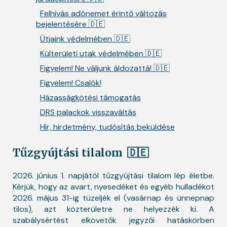
Felhívás adónemet érintő változás
bejelentésére 🇩🇪
Útjaink védelmében 🇩🇪
Külterületi utak védelmében 🇩🇪
Figyelem! Ne váljunk áldozattá! 🇩🇪
Figyelem! Csalók!
Házasságkötési támogatás
DRS palackok visszaváltás
Hír, hirdetmény, tudósítás beküldése
Tűzgyújtási tilalom
🇩🇪
2026. június 1. napjától tűzgyújtási tilalom lép életbe.
Kérjük, hogy az avart, nyesedéket és egyéb hulladékot
2026. május 31-ig tüzeljék el (vasárnap és ünnepnap
tilos), azt közterületre ne helyezzék ki. A
szabálysértést elkövetők jegyzői hatáskörben