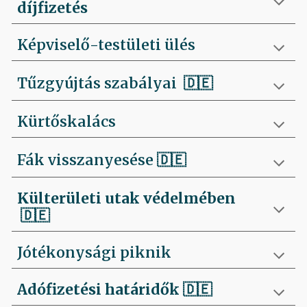
díjfizetés
Képviselő-testületi ülés
Tűzgyújtás szabályai
🇩🇪
Kürtőskalács
Fák visszanyesése
🇩🇪
Külterületi utak védelmében
🇩🇪
Jótékonysági piknik
Adófizetési határidők
🇩🇪