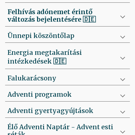
Felhívás
adónemet érintő
változás bejelentésére 🇩🇪
Ünnepi köszöntőlap
Energia megtakarítási
intézkedések 🇩🇪
Falukarácsony
Adventi programok
Adventi gyertyagyújtások
Élő Adventi Naptár - Advent esti
séták