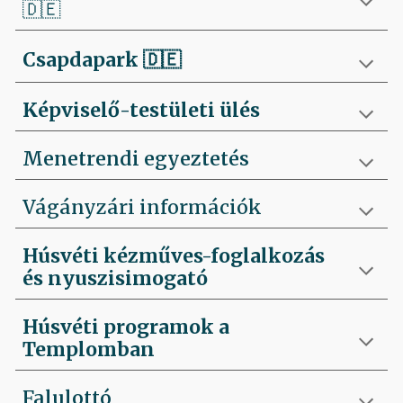
🇩🇪
Csapdapark
🇩🇪
Képviselő-testületi ülés
Menetrendi egyeztetés
Vágányzári információk
Húsvéti kézműves-foglalkozás
és nyuszisimogató
Húsvéti programok a
Templomban
Falulottó