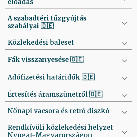
előadás
A szabadtéri tűzgyújtás
szabályai
🇩🇪
Közlekedési baleset
Fák visszanyesése
🇩🇪
Adófizetési határidők 🇩🇪
Értesítés áramszünetről 🇩🇪
Nőnapi vacsora és retró diszkó
Rendkívüli közlekedési helyzet
Nyugat-Magyarországon