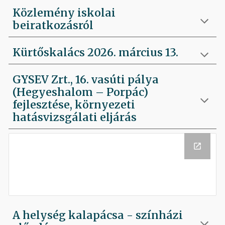
Közlemény iskolai
beiratkozásról
Kürtőskalács 2026. március 13.
GYSEV Zrt., 16. vasúti pálya
(Hegyeshalom – Porpác)
fejlesztése, környezeti
hatásvizsgálati eljárás
A helység kalapácsa - színházi