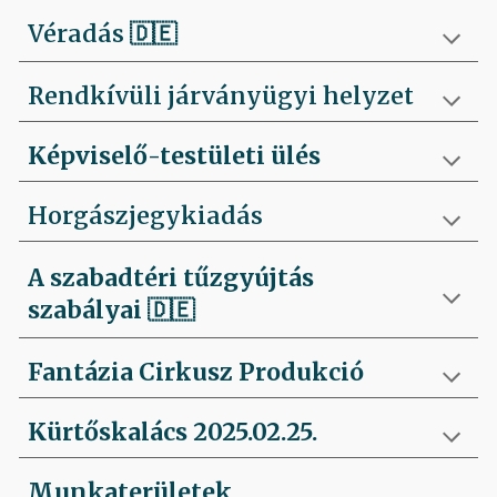
Véradás
🇩🇪
Rendkívüli járványügyi helyzet
Képviselő-testületi ülés
Horgászjegykiadás
A szabadtéri tűzgyújtás
szabályai
🇩🇪
Fantázia Cirkusz Produkció
Kürtőskalács 2025.02.25.
Munkaterületek,