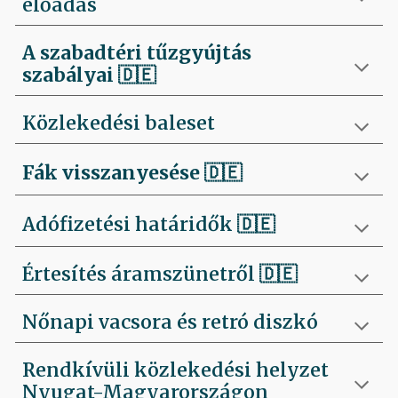
előadás
A szabadtéri tűzgyújtás
szabályai
🇩🇪
Közlekedési baleset
Fák visszanyesése
🇩🇪
Adófizetési határidők 🇩🇪
Értesítés áramszünetről 🇩🇪
Nőnapi vacsora és retró diszkó
Rendkívüli közlekedési helyzet
Nyugat-Magyarországon