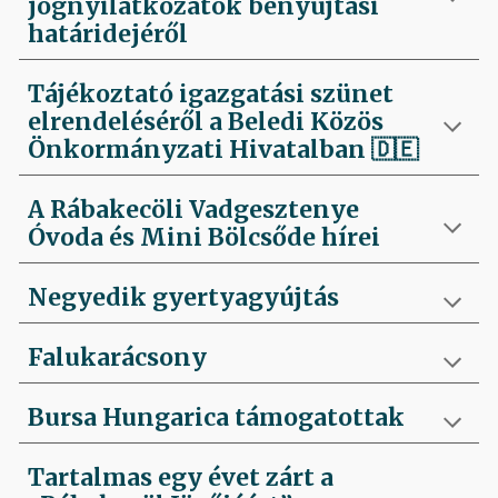
jognyilatkozatok benyújtási
határidejéről
Tájékoztató igazgatási szünet
elrendeléséről a Beledi Közös
Önkormányzati Hivatalban
🇩🇪
A Rábakecöli Vadgesztenye
Óvoda és Mini Bölcsőde hírei
Negyedik
gyertyagyújtás
Falukarácsony
Bursa Hungarica támogatottak
Tartalmas egy évet zárt a