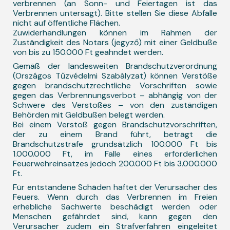
verbrennen (an Sonn- und Feiertagen ist das
Verbrennen untersagt). Bitte stellen Sie diese Abfälle
nicht auf öffentliche Flächen.
Zuwiderhandlungen können im Rahmen der
Zuständigkeit des Notars (jegyző) mit einer Geldbuße
von bis zu 150.000 Ft geahndet werden.
Gemäß der landesweiten Brandschutzverordnung
(Országos Tűzvédelmi Szabályzat) können Verstöße
gegen brandschutzrechtliche Vorschriften sowie
gegen das Verbrennungsverbot – abhängig von der
Schwere des Verstoßes – von den zuständigen
Behörden mit Geldbußen belegt werden.
Bei einem Verstoß gegen Brandschutzvorschriften,
der zu einem Brand führt, beträgt die
Brandschutzstrafe grundsätzlich 100.000 Ft bis
1.000.000 Ft, im Falle eines erforderlichen
Feuerwehreinsatzes jedoch 200.000 Ft bis 3.000.000
Ft.
Für entstandene Schäden haftet der Verursacher des
Feuers. Wenn durch das Verbrennen im Freien
erhebliche Sachwerte beschädigt werden oder
Menschen gefährdet sind, kann gegen den
Verursacher zudem ein Strafverfahren eingeleitet