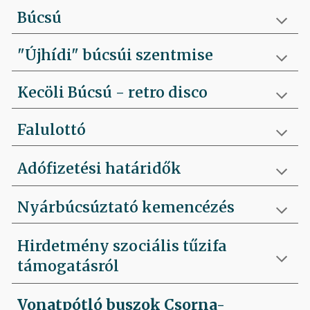
Búcsú
"Újhídi" búcsúi szentmise
Kecöli Búcsú - retro disco
Falulottó
Adófizetési határidők
Nyárbúcsúztató kemencézés
Hirdetmény szociális tűzifa
támogatásról
Vonatpótló buszok Csorna-