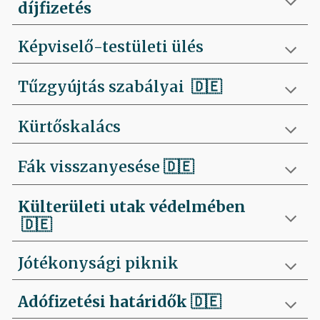
díjfizetés
Képviselő-testületi ülés
Tűzgyújtás szabályai
🇩🇪
Kürtőskalács
Fák visszanyesése
🇩🇪
Külterületi utak védelmében
🇩🇪
Jótékonysági piknik
Adófizetési határidők
🇩🇪