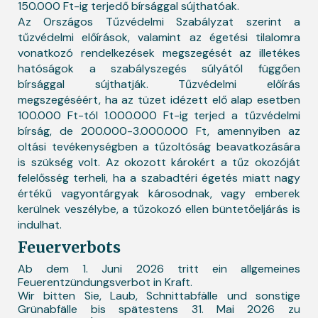
150.000 Ft-ig terjedő bírsággal sújthatóak.
Az Országos Tűzvédelmi Szabályzat szerint a
tűzvédelmi előírások, valamint az égetési tilalomra
vonatkozó rendelkezések megszegését az illetékes
hatóságok a szabályszegés súlyától függően
bírsággal sújthatják. Tűzvédelmi előírás
megszegéséért, ha az tüzet idézett elő alap esetben
100.000 Ft-tól 1.000.000 Ft-ig terjed a tűzvédelmi
bírság, de 200.000-3.000.000 Ft, amennyiben az
oltási tevékenységben a tűzoltóság beavatkozására
is szükség volt. Az okozott károkért a tűz okozóját
felelősség terheli, ha a szabadtéri égetés miatt nagy
értékű vagyontárgyak károsodnak, vagy emberek
kerülnek veszélybe, a tűzokozó ellen büntetőeljárás is
indulhat.
Feuerverbots
Ab dem 1. Juni 2026 tritt ein allgemeines
Feuerentzündungsverbot in Kraft.
Wir bitten Sie, Laub, Schnittabfälle und sonstige
Grünabfälle bis spätestens 31. Mai 2026 zu