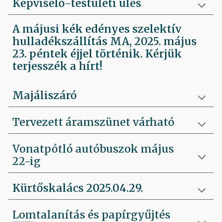
Képviselő-testületi ülés
A májusi kék edényes szelektív
hulladékszállítás MA, 2025. május
23. péntek éjjel történik. Kérjük
terjesszék a hírt!
Majáliszáró
Tervezett áramszünet várható
Vonatpótló autóbuszok május
22-ig
Kürtőskalács 2025.04.29.
Lomtalanítás és papírgyűjtés