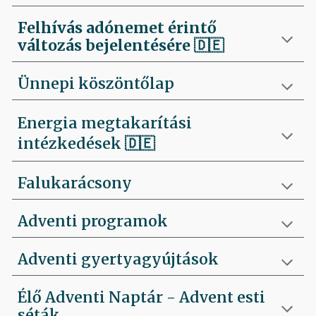
Felhívás
adónemet érintő
változás bejelentésére 🇩🇪
Ünnepi köszöntőlap
Energia megtakarítási
intézkedések 🇩🇪
Falukarácsony
Adventi programok
Adventi gyertyagyújtások
Élő Adventi Naptár - Advent esti
séták