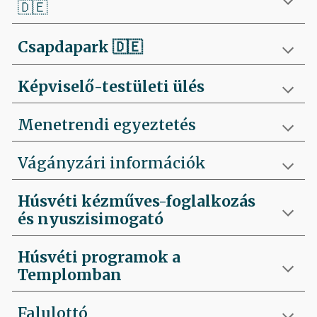
🇩🇪
Csapdapark
🇩🇪
Képviselő-testületi ülés
Menetrendi egyeztetés
Vágányzári információk
Húsvéti kézműves-foglalkozás
és nyuszisimogató
Húsvéti programok a
Templomban
Falulottó