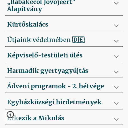
„Rábakecöl Jövőjéért”
Alapítvány
Kürtőskalács
Útjaink védelmében
🇩🇪
Képviselő-testületi ülés
Harmadik gyertyagyújtás
Ádveni programok - 2. hétvége
Egyházközségi hirdetmények
Érkezik a Mikulás