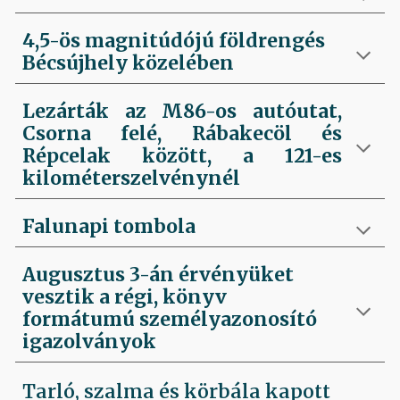
4,5-ös magnitúdójú földrengés
Bécsújhely közelében
Lezárták az M86-os autóutat,
Csorna felé, Rábakecöl és
Répcelak között, a 121-es
kilométerszelvénynél
Falunapi tombola
Augusztus 3-án érvényüket
vesztik a régi, könyv
formátumú személyazonosító
igazolványok
Tarló, szalma és körbála kapott