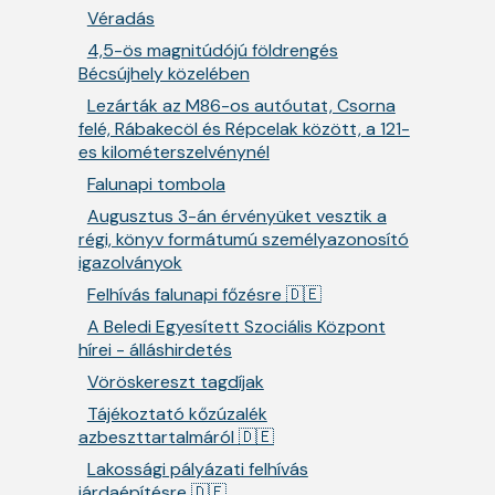
Véradás
4,5-ös magnitúdójú földrengés
Bécsújhely közelében
Lezárták az M86-os autóutat, Csorna
felé, Rábakecöl és Répcelak között, a 121-
es kilométerszelvénynél
Falunapi tombola
Augusztus 3-án érvényüket vesztik a
régi, könyv formátumú személyazonosító
igazolványok
Felhívás falunapi főzésre 🇩🇪
A Beledi Egyesített Szociális Központ
hírei - álláshirdetés
Vöröskereszt tagdíjak
Tájékoztató kőzúzalék
azbeszttartalmáról 🇩🇪
Lakossági pályázati felhívás
járdaépítésre 🇩🇪