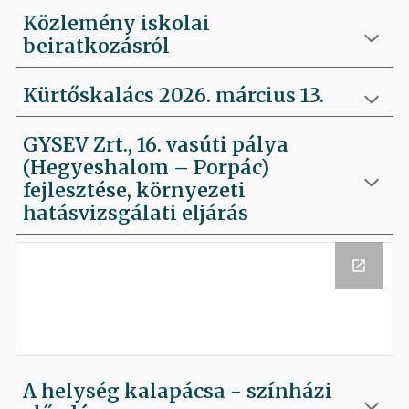
Közlemény iskolai
beiratkozásról
Kürtőskalács 2026. március 13.
GYSEV Zrt., 16. vasúti pálya
(Hegyeshalom – Porpác)
fejlesztése, környezeti
hatásvizsgálati eljárás
A helység kalapácsa - színházi