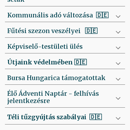
Kommunális adó változása 🇩🇪
Fűtési szezon veszélyei
🇩🇪
Képviselő-testületi ülés
Útjaink védelmében
🇩🇪
Bursa Hungarica támogatottak
Élő Ádventi Naptár - felhívás
jelentkezésre
Téli tűzgyújtás szabályai
🇩🇪