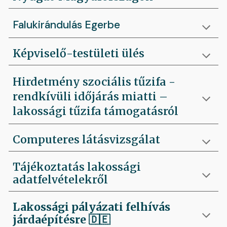
Falukirándulás Egerbe
Képviselő-testületi ülés
Hirdetmény szociális tűzifa -
rendkívüli időjárás miatti –
lakossági tűzifa támogatásról
Computeres látásvizsgálat
Tájékoztatás lakossági
adatfelvételekről
Lakossági pályázati felhívás
járdaépítésre
🇩🇪