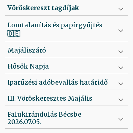
Vöröskereszt tagdíjak
Lomtalanítás és papírgyűjtés
🇩🇪
Majáliszáró
Hősök Napja
Iparűzési adóbevallás határidő
III. Vöröskeresztes Majális
Falukirándulás Bécsbe
2026.07.05.