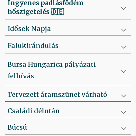
Ingyenes padlásfödém
hőszigetelés
🇩🇪
Idősek Napja
Falukirándulás
Bursa Hungarica pályázati
felhívás
Tervezett áramszünet várható
Családi délután
Búcsú