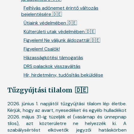
Felhívás adónemet érintő változás
bejelentésére 🇩🇪
Útjaink védelmében 🇩🇪
Külterületi utak védelmében 🇩🇪
Figyelem! Ne váljunk áldozattá! 🇩🇪
Figyelem! Csalók!
Házasságkötési támogatás
DRS palackok visszaváltás
Hír, hirdetmény, tudósítás beküldése
Tűzgyújtási tilalom
🇩🇪
2026. június 1. napjától tűzgyújtási tilalom lép életbe.
Kérjük, hogy az avart, nyesedéket és egyéb hulladékot
2026. május 31-ig tüzeljék el (vasárnap és ünnepnap
tilos), azt közterületre ne helyezzék ki. A
szabálysértést elkövetők jegyzői hatáskörben