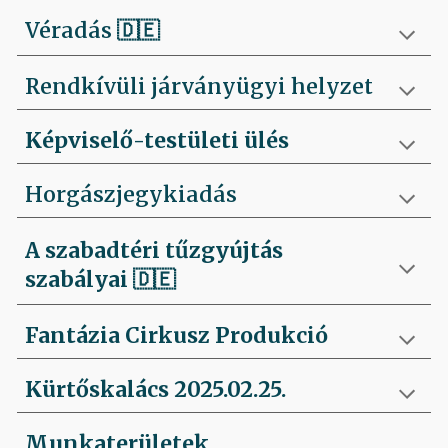
Véradás
🇩🇪
Rendkívüli járványügyi helyzet
Képviselő-testületi ülés
Horgászjegykiadás
A szabadtéri tűzgyújtás
szabályai
🇩🇪
Fantázia Cirkusz Produkció
Kürtőskalács 2025.02.25.
Munkaterületek,