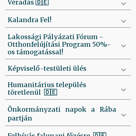
Véradás
🇩🇪
Kalandra Fel!
Lakossági Pályázati Fórum -
Otthonfelújítási Program 50%-
os támogatással!
Képviselő-testületi ülés
Humanitárius település
töretlenül
🇩🇪
Önkormányzati napok a Rába
partján
Felhívás falunapi főzésre
🇩🇪