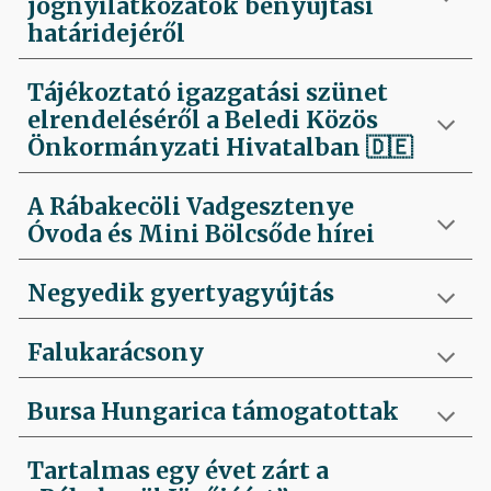
jognyilatkozatok benyújtási
határidejéről
Tájékoztató igazgatási szünet
elrendeléséről a Beledi Közös
Önkormányzati Hivatalban
🇩🇪
A Rábakecöli Vadgesztenye
Óvoda és Mini Bölcsőde hírei
Negyedik
gyertyagyújtás
Falukarácsony
Bursa Hungarica támogatottak
Tartalmas egy évet zárt a