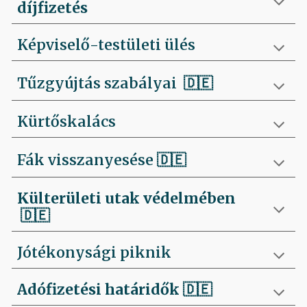
díjfizetés
Képviselő-testületi ülés
Tűzgyújtás szabályai
🇩🇪
Kürtőskalács
Fák visszanyesése
🇩🇪
Külterületi utak védelmében
🇩🇪
Jótékonysági piknik
Adófizetési határidők
🇩🇪