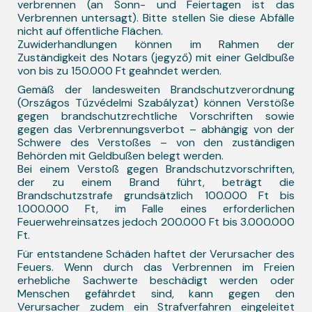
verbrennen (an Sonn- und Feiertagen ist das
Verbrennen untersagt). Bitte stellen Sie diese Abfälle
nicht auf öffentliche Flächen.
Zuwiderhandlungen können im Rahmen der
Zuständigkeit des Notars (jegyző) mit einer Geldbuße
von bis zu 150.000 Ft geahndet werden.
Gemäß der landesweiten Brandschutzverordnung
(Országos Tűzvédelmi Szabályzat) können Verstöße
gegen brandschutzrechtliche Vorschriften sowie
gegen das Verbrennungsverbot – abhängig von der
Schwere des Verstoßes – von den zuständigen
Behörden mit Geldbußen belegt werden.
Bei einem Verstoß gegen Brandschutzvorschriften,
der zu einem Brand führt, beträgt die
Brandschutzstrafe grundsätzlich 100.000 Ft bis
1.000.000 Ft, im Falle eines erforderlichen
Feuerwehreinsatzes jedoch 200.000 Ft bis 3.000.000
Ft.
Für entstandene Schäden haftet der Verursacher des
Feuers. Wenn durch das Verbrennen im Freien
erhebliche Sachwerte beschädigt werden oder
Menschen gefährdet sind, kann gegen den
Verursacher zudem ein Strafverfahren eingeleitet