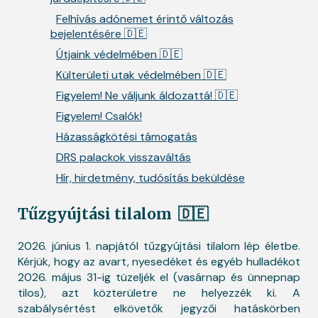
Felhívás adónemet érintő változás
bejelentésére 🇩🇪
Útjaink védelmében 🇩🇪
Külterületi utak védelmében 🇩🇪
Figyelem! Ne váljunk áldozattá! 🇩🇪
Figyelem! Csalók!
Házasságkötési támogatás
DRS palackok visszaváltás
Hír, hirdetmény, tudósítás beküldése
Tűzgyújtási tilalom
🇩🇪
2026. június 1. napjától tűzgyújtási tilalom lép életbe.
Kérjük, hogy az avart, nyesedéket és egyéb hulladékot
2026. május 31-ig tüzeljék el (vasárnap és ünnepnap
tilos), azt közterületre ne helyezzék ki. A
szabálysértést elkövetők jegyzői hatáskörben