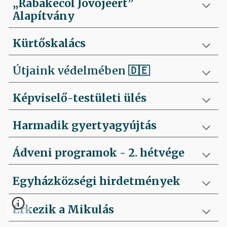
„Rábakecöl Jövőjéért”
Alapítvány
Kürtőskalács
Útjaink védelmében
🇩🇪
Képviselő-testületi ülés
Harmadik gyertyagyújtás
Ádveni programok - 2. hétvége
Egyházközségi hirdetmények
Érkezik a Mikulás