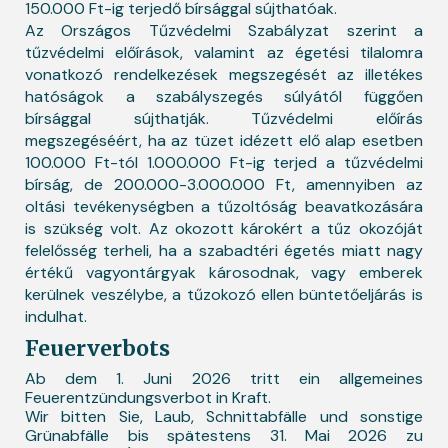
150.000 Ft-ig terjedő bírsággal sújthatóak.
Az Országos Tűzvédelmi Szabályzat szerint a
tűzvédelmi előírások, valamint az égetési tilalomra
vonatkozó rendelkezések megszegését az illetékes
hatóságok a szabályszegés súlyától függően
bírsággal sújthatják. Tűzvédelmi előírás
megszegéséért, ha az tüzet idézett elő alap esetben
100.000 Ft-tól 1.000.000 Ft-ig terjed a tűzvédelmi
bírság, de 200.000-3.000.000 Ft, amennyiben az
oltási tevékenységben a tűzoltóság beavatkozására
is szükség volt. Az okozott károkért a tűz okozóját
felelősség terheli, ha a szabadtéri égetés miatt nagy
értékű vagyontárgyak károsodnak, vagy emberek
kerülnek veszélybe, a tűzokozó ellen büntetőeljárás is
indulhat.
Feuerverbots
Ab dem 1. Juni 2026 tritt ein allgemeines
Feuerentzündungsverbot in Kraft.
Wir bitten Sie, Laub, Schnittabfälle und sonstige
Grünabfälle bis spätestens 31. Mai 2026 zu