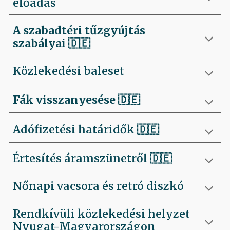
előadás
A szabadtéri tűzgyújtás
szabályai
🇩🇪
Közlekedési baleset
Fák visszanyesése
🇩🇪
Adófizetési határidők 🇩🇪
Értesítés áramszünetről 🇩🇪
Nőnapi vacsora és retró diszkó
Rendkívüli közlekedési helyzet
Nyugat-Magyarországon