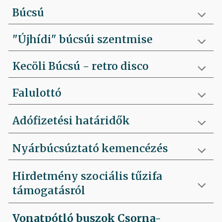
Búcsú
"Újhídi" búcsúi szentmise
Kecöli Búcsú - retro disco
Falulottó
Adófizetési határidők
Nyárbúcsúztató kemencézés
Hirdetmény szociális tűzifa
támogatásról
Vonatpótló buszok Csorna-