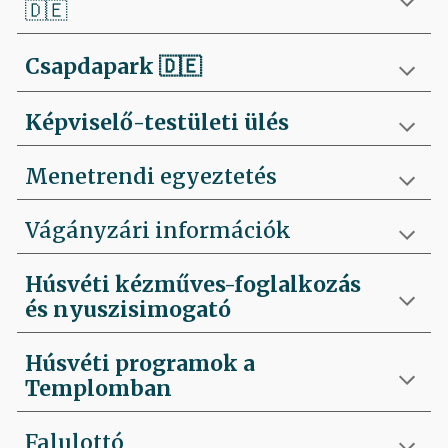
🇩🇪
Csapdapark
🇩🇪
Képviselő-testületi ülés
Menetrendi egyeztetés
Vágányzári információk
Húsvéti kézműves-foglalkozás
és nyuszisimogató
Húsvéti programok a
Templomban
Falulottó