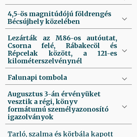
4,5-ös magnitúdójú földrengés
Bécsújhely közelében
Lezárták az M86-os autóutat,
Csorna felé, Rábakecöl és
Répcelak között, a 121-es
kilométerszelvénynél
Falunapi tombola
Augusztus 3-án érvényüket
vesztik a régi, könyv
formátumú személyazonosító
igazolványok
Tarló, szalma és körbála kapott