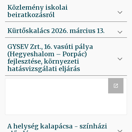
Közlemény iskolai
beiratkozásról
Kürtőskalács 2026. március 13.
GYSEV Zrt., 16. vasúti pálya
(Hegyeshalom – Porpác)
fejlesztése, környezeti
hatásvizsgálati eljárás
A helység kalapácsa - színházi