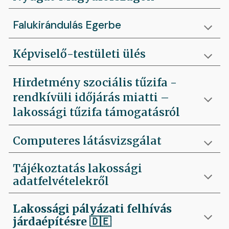
Falukirándulás Egerbe
Képviselő-testületi ülés
Hirdetmény szociális tűzifa -
rendkívüli időjárás miatti –
lakossági tűzifa támogatásról
Computeres látásvizsgálat
Tájékoztatás lakossági
adatfelvételekről
Lakossági pályázati felhívás
járdaépítésre
🇩🇪