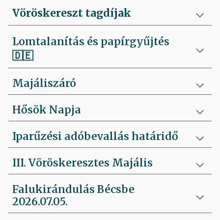
Vöröskereszt tagdíjak
Lomtalanítás és papírgyűjtés
🇩🇪
Majáliszáró
Hősök Napja
Iparűzési adóbevallás határidő
III. Vöröskeresztes Majális
Falukirándulás Bécsbe
2026.07.05.