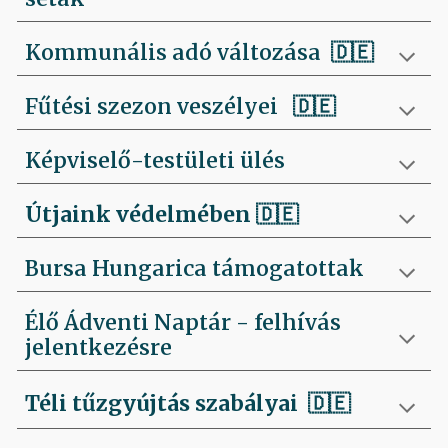
Kommunális adó változása 🇩🇪
Fűtési szezon veszélyei
🇩🇪
Képviselő-testületi ülés
Útjaink védelmében
🇩🇪
Bursa Hungarica támogatottak
Élő Ádventi Naptár - felhívás
jelentkezésre
Téli tűzgyújtás szabályai
🇩🇪