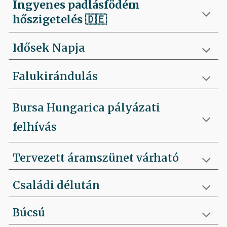
Ingyenes padlásfödém
hőszigetelés
🇩🇪
Idősek Napja
Falukirándulás
Bursa Hungarica pályázati
felhívás
Tervezett áramszünet várható
Családi délután
Búcsú