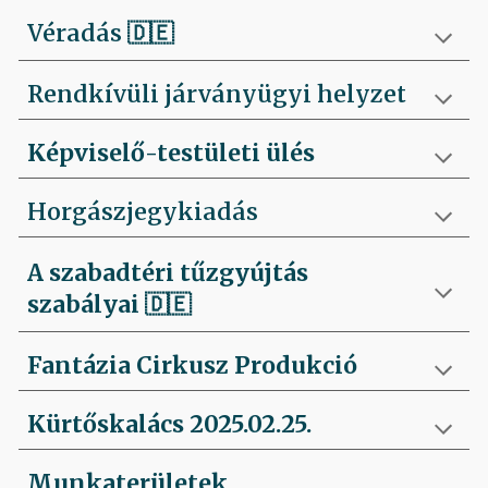
Véradás
🇩🇪
Rendkívüli járványügyi helyzet
Képviselő-testületi ülés
Horgászjegykiadás
A szabadtéri tűzgyújtás
szabályai
🇩🇪
Fantázia Cirkusz Produkció
Kürtőskalács 2025.02.25.
Munkaterületek,