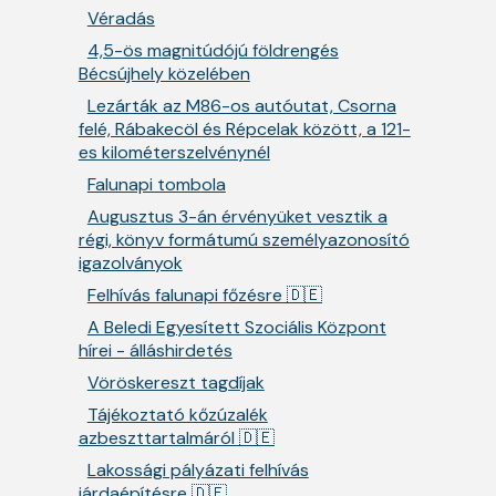
Véradás
4,5-ös magnitúdójú földrengés
Bécsújhely közelében
Lezárták az M86-os autóutat, Csorna
felé, Rábakecöl és Répcelak között, a 121-
es kilométerszelvénynél
Falunapi tombola
Augusztus 3-án érvényüket vesztik a
régi, könyv formátumú személyazonosító
igazolványok
Felhívás falunapi főzésre 🇩🇪
A Beledi Egyesített Szociális Központ
hírei - álláshirdetés
Vöröskereszt tagdíjak
Tájékoztató kőzúzalék
azbeszttartalmáról 🇩🇪
Lakossági pályázati felhívás
járdaépítésre 🇩🇪