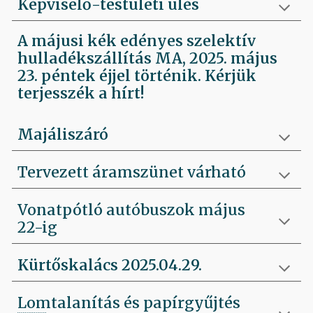
Képviselő-testületi ülés
A májusi kék edényes szelektív
hulladékszállítás MA, 2025. május
23. péntek éjjel történik. Kérjük
terjesszék a hírt!
Majáliszáró
Tervezett áramszünet várható
Vonatpótló autóbuszok május
22-ig
Kürtőskalács 2025.04.29.
Lomtalanítás és papírgyűjtés