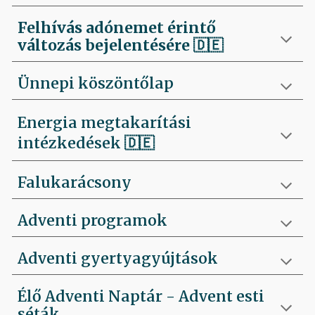
Felhívás
adónemet érintő
változás bejelentésére 🇩🇪
Ünnepi köszöntőlap
Energia megtakarítási
intézkedések 🇩🇪
Falukarácsony
Adventi programok
Adventi gyertyagyújtások
Élő Adventi Naptár - Advent esti
séták