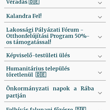
Véradás
🇩🇪
Kalandra Fel!
Lakossági Pályázati Fórum -
Otthonfelújítási Program 50%-
os támogatással!
Képviselő-testületi ülés
Humanitárius település
töretlenül
🇩🇪
Önkormányzati napok a Rába
partján
Felhívás falunapi főzésre
🇩🇪