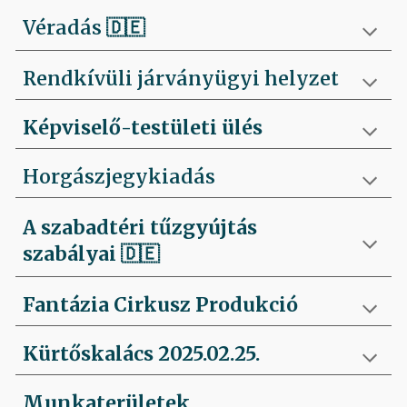
Véradás
🇩🇪
Rendkívüli járványügyi helyzet
Képviselő-testületi ülés
Horgászjegykiadás
A szabadtéri tűzgyújtás
szabályai
🇩🇪
Fantázia Cirkusz Produkció
Kürtőskalács 2025.02.25.
Munkaterületek,