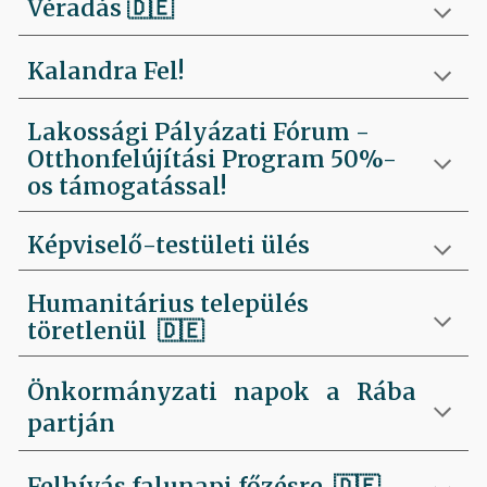
Véradás
🇩🇪
Kalandra Fel!
Lakossági Pályázati Fórum -
Otthonfelújítási Program 50%-
os támogatással!
Képviselő-testületi ülés
Humanitárius település
töretlenül
🇩🇪
Önkormányzati napok a Rába
partján
Felhívás falunapi főzésre
🇩🇪