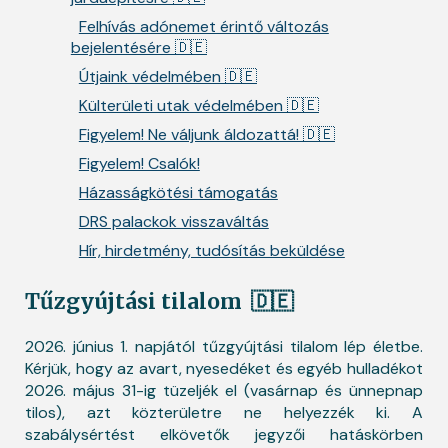
Felhívás adónemet érintő változás
bejelentésére 🇩🇪
Útjaink védelmében 🇩🇪
Külterületi utak védelmében 🇩🇪
Figyelem! Ne váljunk áldozattá! 🇩🇪
Figyelem! Csalók!
Házasságkötési támogatás
DRS palackok visszaváltás
Hír, hirdetmény, tudósítás beküldése
Tűzgyújtási tilalom
🇩🇪
2026. június 1. napjától tűzgyújtási tilalom lép életbe.
Kérjük, hogy az avart, nyesedéket és egyéb hulladékot
2026. május 31-ig tüzeljék el (vasárnap és ünnepnap
tilos), azt közterületre ne helyezzék ki. A
szabálysértést elkövetők jegyzői hatáskörben