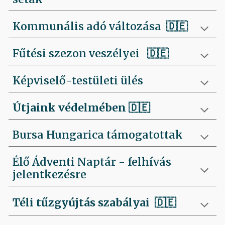
Kommunális adó változása 🇩🇪
Fűtési szezon veszélyei
🇩🇪
Képviselő-testületi ülés
Útjaink védelmében
🇩🇪
Bursa Hungarica támogatottak
Élő Ádventi Naptár - felhívás
jelentkezésre
Téli tűzgyújtás szabályai
🇩🇪