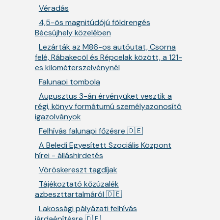
Véradás
4,5-ös magnitúdójú földrengés
Bécsújhely közelében
Lezárták az M86-os autóutat, Csorna
felé, Rábakecöl és Répcelak között, a 121-
es kilométerszelvénynél
Falunapi tombola
Augusztus 3-án érvényüket vesztik a
régi, könyv formátumú személyazonosító
igazolványok
Felhívás falunapi főzésre 🇩🇪
A Beledi Egyesített Szociális Központ
hírei - álláshirdetés
Vöröskereszt tagdíjak
Tájékoztató kőzúzalék
azbeszttartalmáról 🇩🇪
Lakossági pályázati felhívás
járdaépítésre 🇩🇪