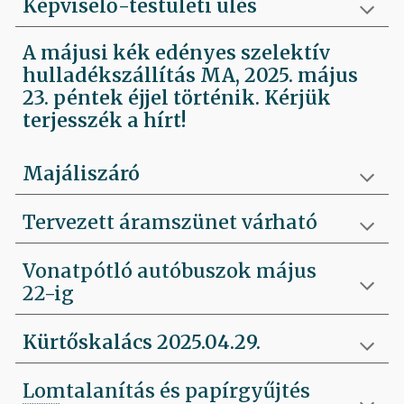
Képviselő-testületi ülés
A májusi kék edényes szelektív
hulladékszállítás MA, 2025. május
23. péntek éjjel történik. Kérjük
terjesszék a hírt!
Majáliszáró
Tervezett áramszünet várható
Vonatpótló autóbuszok május
22-ig
Kürtőskalács 2025.04.29.
Lomtalanítás és papírgyűjtés