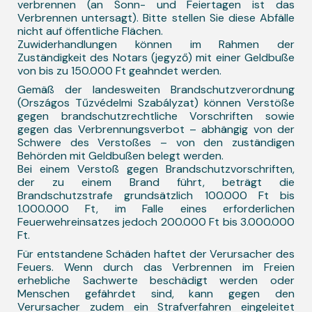
verbrennen (an Sonn- und Feiertagen ist das
Verbrennen untersagt). Bitte stellen Sie diese Abfälle
nicht auf öffentliche Flächen.
Zuwiderhandlungen können im Rahmen der
Zuständigkeit des Notars (jegyző) mit einer Geldbuße
von bis zu 150.000 Ft geahndet werden.
Gemäß der landesweiten Brandschutzverordnung
(Országos Tűzvédelmi Szabályzat) können Verstöße
gegen brandschutzrechtliche Vorschriften sowie
gegen das Verbrennungsverbot – abhängig von der
Schwere des Verstoßes – von den zuständigen
Behörden mit Geldbußen belegt werden.
Bei einem Verstoß gegen Brandschutzvorschriften,
der zu einem Brand führt, beträgt die
Brandschutzstrafe grundsätzlich 100.000 Ft bis
1.000.000 Ft, im Falle eines erforderlichen
Feuerwehreinsatzes jedoch 200.000 Ft bis 3.000.000
Ft.
Für entstandene Schäden haftet der Verursacher des
Feuers. Wenn durch das Verbrennen im Freien
erhebliche Sachwerte beschädigt werden oder
Menschen gefährdet sind, kann gegen den
Verursacher zudem ein Strafverfahren eingeleitet