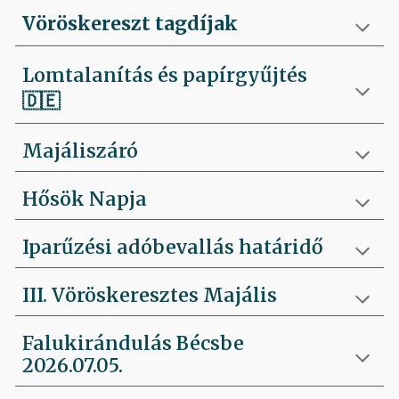
Vöröskereszt tagdíjak
Lomtalanítás és papírgyűjtés
🇩🇪
Majáliszáró
Hősök Napja
Iparűzési adóbevallás határidő
III. Vöröskeresztes Majális
Falukirándulás Bécsbe
2026.07.05.