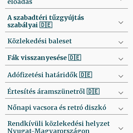
előadás
A szabadtéri tűzgyújtás
szabályai
🇩🇪
Közlekedési baleset
Fák visszanyesése
🇩🇪
Adófizetési határidők 🇩🇪
Értesítés áramszünetről 🇩🇪
Nőnapi vacsora és retró diszkó
Rendkívüli közlekedési helyzet
Nyugat-Magyarországon