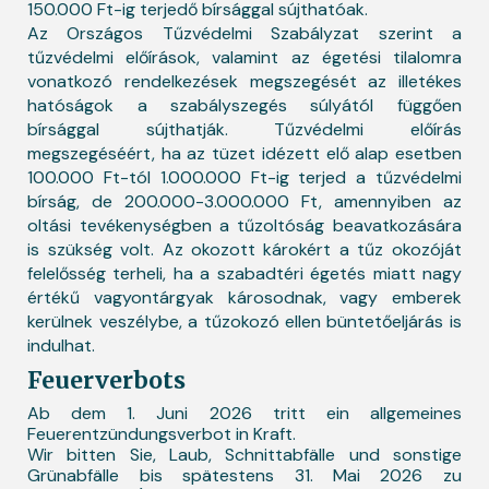
150.000 Ft-ig terjedő bírsággal sújthatóak.
Az Országos Tűzvédelmi Szabályzat szerint a
tűzvédelmi előírások, valamint az égetési tilalomra
vonatkozó rendelkezések megszegését az illetékes
hatóságok a szabályszegés súlyától függően
bírsággal sújthatják. Tűzvédelmi előírás
megszegéséért, ha az tüzet idézett elő alap esetben
100.000 Ft-tól 1.000.000 Ft-ig terjed a tűzvédelmi
bírság, de 200.000-3.000.000 Ft, amennyiben az
oltási tevékenységben a tűzoltóság beavatkozására
is szükség volt. Az okozott károkért a tűz okozóját
felelősség terheli, ha a szabadtéri égetés miatt nagy
értékű vagyontárgyak károsodnak, vagy emberek
kerülnek veszélybe, a tűzokozó ellen büntetőeljárás is
indulhat.
Feuerverbots
Ab dem 1. Juni 2026 tritt ein allgemeines
Feuerentzündungsverbot in Kraft.
Wir bitten Sie, Laub, Schnittabfälle und sonstige
Grünabfälle bis spätestens 31. Mai 2026 zu