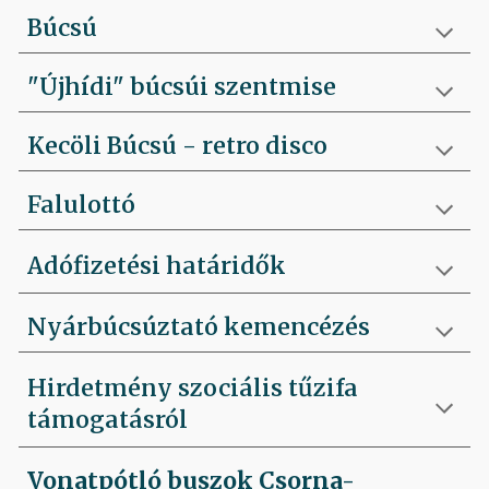
Búcsú
"Újhídi" búcsúi szentmise
Kecöli Búcsú - retro disco
Falulottó
Adófizetési határidők
Nyárbúcsúztató kemencézés
Hirdetmény szociális tűzifa
támogatásról
Vonatpótló buszok Csorna-