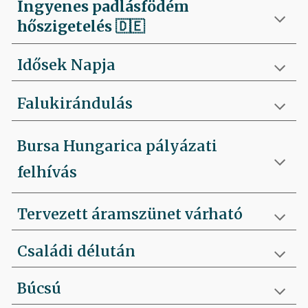
Ingyenes padlásfödém
hőszigetelés
🇩🇪
Idősek Napja
Falukirándulás
Bursa Hungarica pályázati
felhívás
Tervezett áramszünet várható
Családi délután
Búcsú