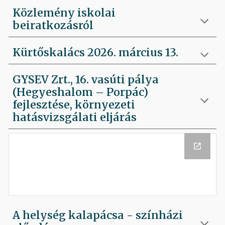
Közlemény iskolai
beiratkozásról
Kürtőskalács 2026. március 13.
GYSEV Zrt., 16. vasúti pálya
(Hegyeshalom – Porpác)
fejlesztése, környezeti
hatásvizsgálati eljárás
A helység kalapácsa - színházi