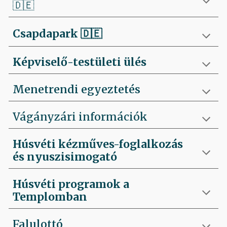
🇩🇪
Csapdapark
🇩🇪
Képviselő-testületi ülés
Menetrendi egyeztetés
Vágányzári információk
Húsvéti kézműves-foglalkozás
és nyuszisimogató
Húsvéti programok a
Templomban
Falulottó