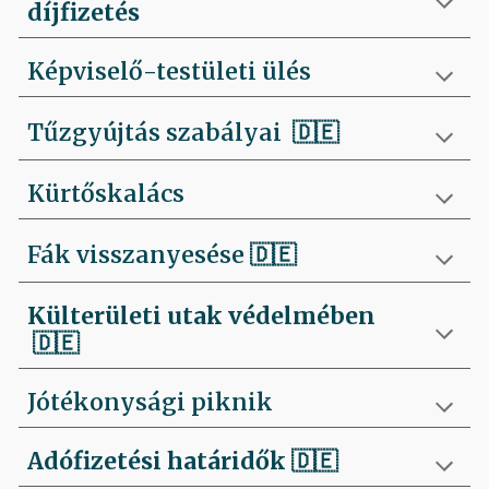
díjfizetés
Képviselő-testületi ülés
Tűzgyújtás szabályai
🇩🇪
Kürtőskalács
Fák visszanyesése
🇩🇪
Külterületi utak védelmében
🇩🇪
Jótékonysági piknik
Adófizetési határidők
🇩🇪