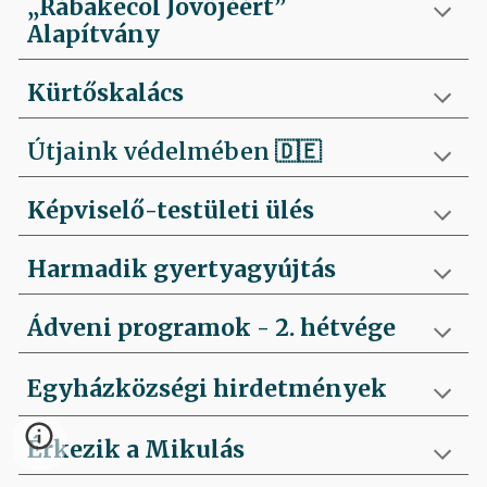
„Rábakecöl Jövőjéért”
Alapítvány
Kürtőskalács
Útjaink védelmében
🇩🇪
Képviselő-testületi ülés
Harmadik gyertyagyújtás
Ádveni programok - 2. hétvége
Egyházközségi hirdetmények
Érkezik a Mikulás