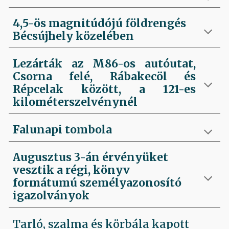
4,5-ös magnitúdójú földrengés
Bécsújhely közelében
Lezárták az M86-os autóutat,
Csorna felé, Rábakecöl és
Répcelak között, a 121-es
kilométerszelvénynél
Falunapi tombola
Augusztus 3-án érvényüket
vesztik a régi, könyv
formátumú személyazonosító
igazolványok
Tarló, szalma és körbála kapott