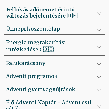
Felhívás
adónemet érintő
változás bejelentésére 🇩🇪
Ünnepi köszöntőlap
Energia megtakarítási
intézkedések 🇩🇪
Falukarácsony
Adventi programok
Adventi gyertyagyújtások
Élő Adventi Naptár - Advent esti
séták