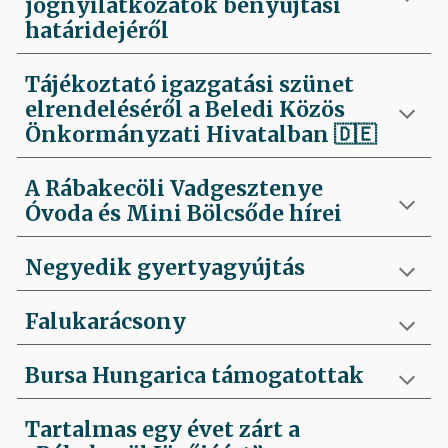
jognyilatkozatok benyújtási
határidejéről
Tájékoztató igazgatási szünet
elrendeléséről a Beledi Közös
Önkormányzati Hivatalban
🇩🇪
A Rábakecöli Vadgesztenye
Óvoda és Mini Bölcsőde hírei
Negyedik
gyertyagyújtás
Falukarácsony
Bursa Hungarica támogatottak
Tartalmas egy évet zárt a