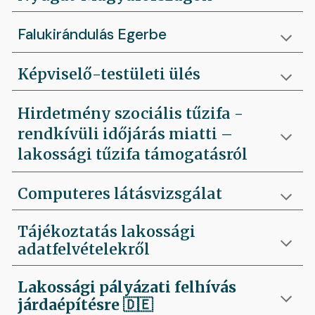
Falukirándulás Egerbe
Képviselő-testületi ülés
Hirdetmény szociális tűzifa -
rendkívüli időjárás miatti –
lakossági tűzifa támogatásról
Computeres látásvizsgálat
Tájékoztatás lakossági
adatfelvételekről
Lakossági pályázati felhívás
járdaépítésre
🇩🇪