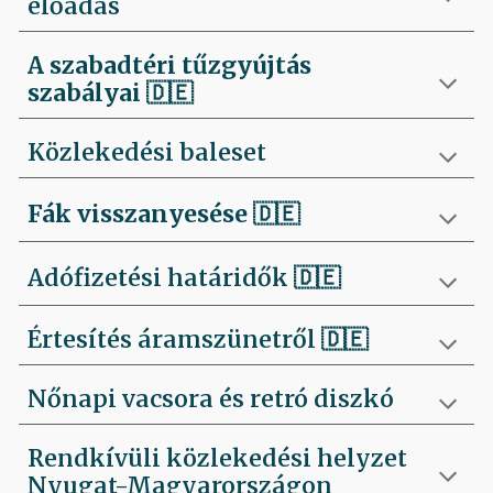
előadás
A szabadtéri tűzgyújtás
szabályai
🇩🇪
Közlekedési baleset
Fák visszanyesése
🇩🇪
Adófizetési határidők 🇩🇪
Értesítés áramszünetről 🇩🇪
Nőnapi vacsora és retró diszkó
Rendkívüli közlekedési helyzet
Nyugat-Magyarországon