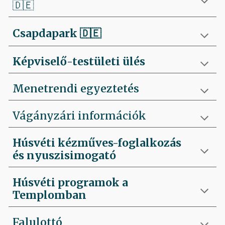
🇩🇪
Csapdapark
🇩🇪
Képviselő-testületi ülés
Menetrendi egyeztetés
Vágányzári információk
Húsvéti kézműves-foglalkozás
és nyuszisimogató
Húsvéti programok a
Templomban
Falulottó