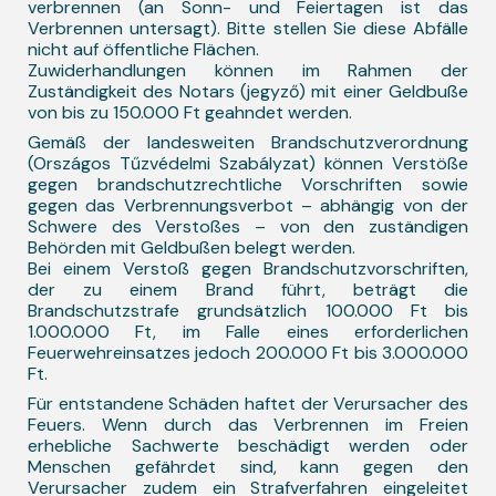
verbrennen (an Sonn- und Feiertagen ist das
Verbrennen untersagt). Bitte stellen Sie diese Abfälle
nicht auf öffentliche Flächen.
Zuwiderhandlungen können im Rahmen der
Zuständigkeit des Notars (jegyző) mit einer Geldbuße
von bis zu 150.000 Ft geahndet werden.
Gemäß der landesweiten Brandschutzverordnung
(Országos Tűzvédelmi Szabályzat) können Verstöße
gegen brandschutzrechtliche Vorschriften sowie
gegen das Verbrennungsverbot – abhängig von der
Schwere des Verstoßes – von den zuständigen
Behörden mit Geldbußen belegt werden.
Bei einem Verstoß gegen Brandschutzvorschriften,
der zu einem Brand führt, beträgt die
Brandschutzstrafe grundsätzlich 100.000 Ft bis
1.000.000 Ft, im Falle eines erforderlichen
Feuerwehreinsatzes jedoch 200.000 Ft bis 3.000.000
Ft.
Für entstandene Schäden haftet der Verursacher des
Feuers. Wenn durch das Verbrennen im Freien
erhebliche Sachwerte beschädigt werden oder
Menschen gefährdet sind, kann gegen den
Verursacher zudem ein Strafverfahren eingeleitet