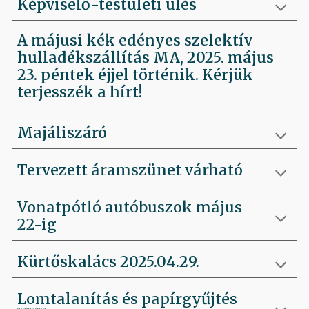
Képviselő-testületi ülés
A májusi kék edényes szelektív
hulladékszállítás MA, 2025. május
23. péntek éjjel történik. Kérjük
terjesszék a hírt!
Majáliszáró
Tervezett áramszünet várható
Vonatpótló autóbuszok május
22-ig
Kürtőskalács 2025.04.29.
Lomtalanítás és papírgyűjtés