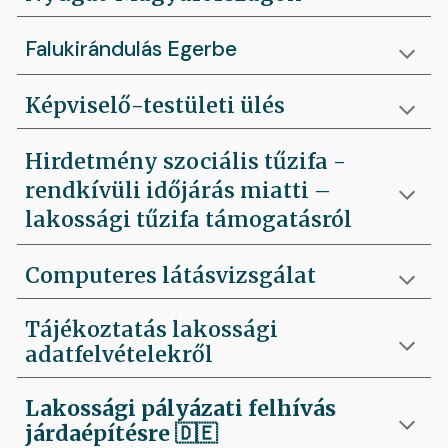
Falukirándulás Egerbe
Képviselő-testületi ülés
Hirdetmény szociális tűzifa -
rendkívüli időjárás miatti –
lakossági tűzifa támogatásról
Computeres látásvizsgálat
Tájékoztatás lakossági
adatfelvételekről
Lakossági pályázati felhívás
járdaépítésre
🇩🇪