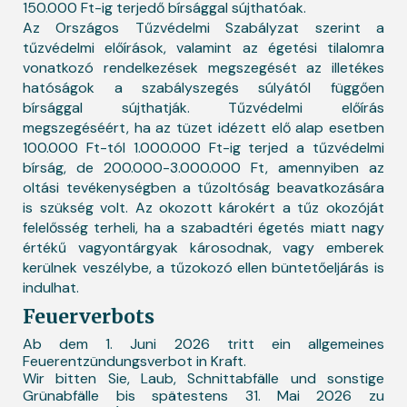
150.000 Ft-ig terjedő bírsággal sújthatóak.
Az Országos Tűzvédelmi Szabályzat szerint a
tűzvédelmi előírások, valamint az égetési tilalomra
vonatkozó rendelkezések megszegését az illetékes
hatóságok a szabályszegés súlyától függően
bírsággal sújthatják. Tűzvédelmi előírás
megszegéséért, ha az tüzet idézett elő alap esetben
100.000 Ft-tól 1.000.000 Ft-ig terjed a tűzvédelmi
bírság, de 200.000-3.000.000 Ft, amennyiben az
oltási tevékenységben a tűzoltóság beavatkozására
is szükség volt. Az okozott károkért a tűz okozóját
felelősség terheli, ha a szabadtéri égetés miatt nagy
értékű vagyontárgyak károsodnak, vagy emberek
kerülnek veszélybe, a tűzokozó ellen büntetőeljárás is
indulhat.
Feuerverbots
Ab dem 1. Juni 2026 tritt ein allgemeines
Feuerentzündungsverbot in Kraft.
Wir bitten Sie, Laub, Schnittabfälle und sonstige
Grünabfälle bis spätestens 31. Mai 2026 zu