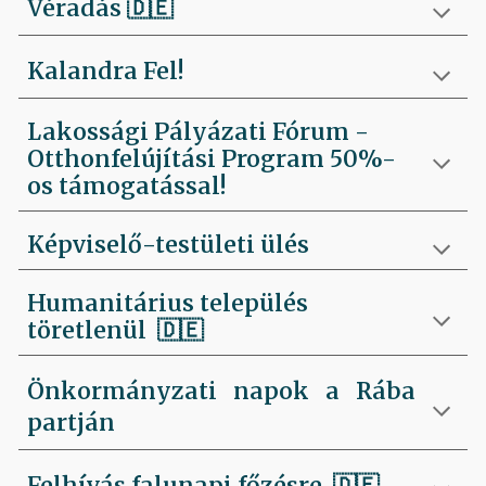
Véradás
🇩🇪
Kalandra Fel!
Lakossági Pályázati Fórum -
Otthonfelújítási Program 50%-
os támogatással!
Képviselő-testületi ülés
Humanitárius település
töretlenül
🇩🇪
Önkormányzati napok a Rába
partján
Felhívás falunapi főzésre
🇩🇪