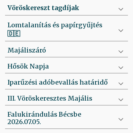
Vöröskereszt tagdíjak
Lomtalanítás és papírgyűjtés
🇩🇪
Majáliszáró
Hősök Napja
Iparűzési adóbevallás határidő
III. Vöröskeresztes Majális
Falukirándulás Bécsbe
2026.07.05.