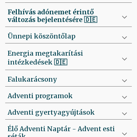
Felhívás
adónemet érintő
változás bejelentésére 🇩🇪
Ünnepi köszöntőlap
Energia megtakarítási
intézkedések 🇩🇪
Falukarácsony
Adventi programok
Adventi gyertyagyújtások
Élő Adventi Naptár - Advent esti
séták