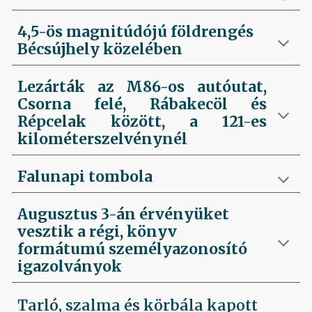
4,5-ös magnitúdójú földrengés
Bécsújhely közelében
Lezárták az M86-os autóutat,
Csorna felé, Rábakecöl és
Répcelak között, a 121-es
kilométerszelvénynél
Falunapi tombola
Augusztus 3-án érvényüket
vesztik a régi, könyv
formátumú személyazonosító
igazolványok
Tarló, szalma és körbála kapott