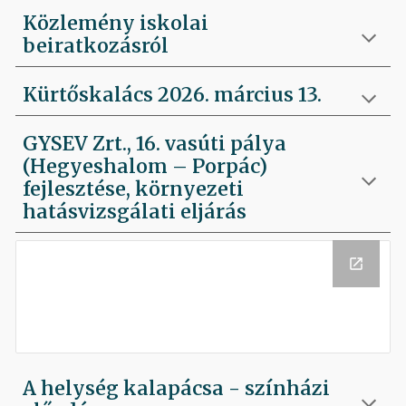
Közlemény iskolai
beiratkozásról
Kürtőskalács 2026. március 13.
GYSEV Zrt., 16. vasúti pálya
(Hegyeshalom – Porpác)
fejlesztése, környezeti
hatásvizsgálati eljárás
A helység kalapácsa - színházi