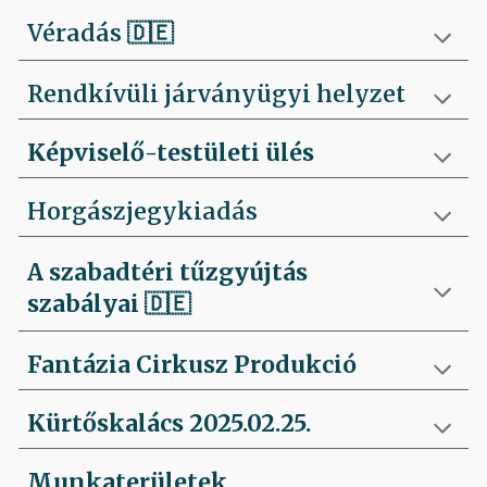
Véradás
🇩🇪
Rendkívüli járványügyi helyzet
Képviselő-testületi ülés
Horgászjegykiadás
A szabadtéri tűzgyújtás
szabályai
🇩🇪
Fantázia Cirkusz Produkció
Kürtőskalács 2025.02.25.
Munkaterületek,