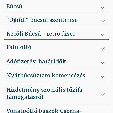
Búcsú
"Újhídi" búcsúi szentmise
Kecöli Búcsú - retro disco
Falulottó
Adófizetési határidők
Nyárbúcsúztató kemencézés
Hirdetmény szociális tűzifa
támogatásról
Vonatpótló buszok Csorna-