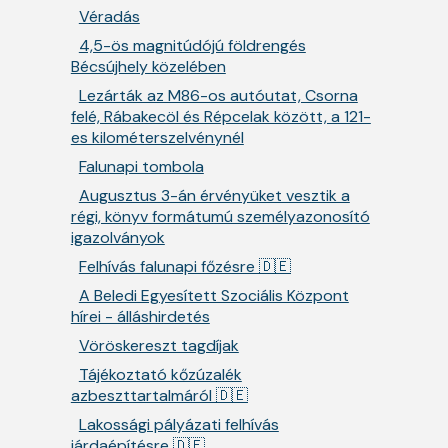
Véradás
4,5-ös magnitúdójú földrengés
Bécsújhely közelében
Lezárták az M86-os autóutat, Csorna
felé, Rábakecöl és Répcelak között, a 121-
es kilométerszelvénynél
Falunapi tombola
Augusztus 3-án érvényüket vesztik a
régi, könyv formátumú személyazonosító
igazolványok
Felhívás falunapi főzésre 🇩🇪
A Beledi Egyesített Szociális Központ
hírei - álláshirdetés
Vöröskereszt tagdíjak
Tájékoztató kőzúzalék
azbeszttartalmáról 🇩🇪
Lakossági pályázati felhívás
járdaépítésre 🇩🇪