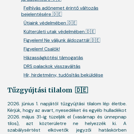
Felhívás adónemet érintő változás
bejelentésére 🇩🇪
Útjaink védelmében 🇩🇪
Külterületi utak védelmében 🇩🇪
Figyelem! Ne váljunk áldozattá! 🇩🇪
Figyelem! Csalók!
Házasságkötési támogatás
DRS palackok visszaváltás
Hír, hirdetmény, tudósítás beküldése
Tűzgyújtási tilalom
🇩🇪
2026. június 1. napjától tűzgyújtási tilalom lép életbe.
Kérjük, hogy az avart, nyesedéket és egyéb hulladékot
2026. május 31-ig tüzeljék el (vasárnap és ünnepnap
tilos), azt közterületre ne helyezzék ki. A
szabálysértést elkövetők jegyzői hatáskörben