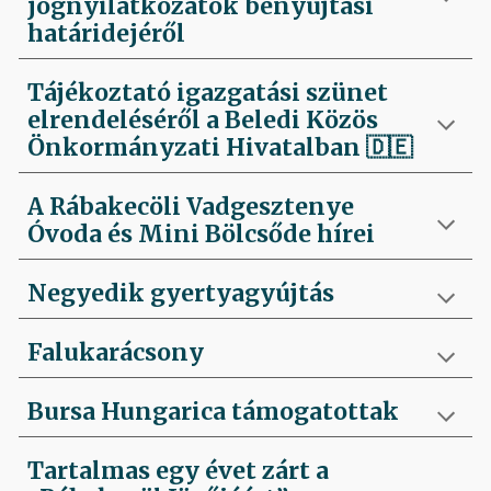
jognyilatkozatok benyújtási
határidejéről
Tájékoztató igazgatási szünet
elrendeléséről a Beledi Közös
Önkormányzati Hivatalban
🇩🇪
A Rábakecöli Vadgesztenye
Óvoda és Mini Bölcsőde hírei
Negyedik
gyertyagyújtás
Falukarácsony
Bursa Hungarica támogatottak
Tartalmas egy évet zárt a