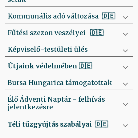
Kommunális adó változása 🇩🇪
Fűtési szezon veszélyei
🇩🇪
Képviselő-testületi ülés
Útjaink védelmében
🇩🇪
Bursa Hungarica támogatottak
Élő Ádventi Naptár - felhívás
jelentkezésre
Téli tűzgyújtás szabályai
🇩🇪