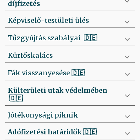
díjfizetés
Képviselő-testületi ülés
Tűzgyújtás szabályai
🇩🇪
Kürtőskalács
Fák visszanyesése
🇩🇪
Külterületi utak védelmében
🇩🇪
Jótékonysági piknik
Adófizetési határidők
🇩🇪