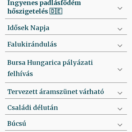
Ingyenes padlásfödém
hőszigetelés
🇩🇪
Idősek Napja
Falukirándulás
Bursa Hungarica pályázati
felhívás
Tervezett áramszünet várható
Családi délután
Búcsú