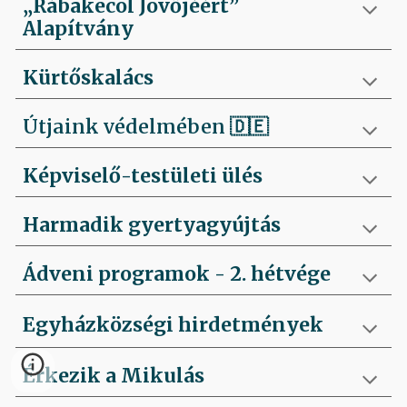
„Rábakecöl Jövőjéért”
Alapítvány
Kürtőskalács
Útjaink védelmében
🇩🇪
Képviselő-testületi ülés
Harmadik gyertyagyújtás
Ádveni programok - 2. hétvége
Egyházközségi hirdetmények
Érkezik a Mikulás