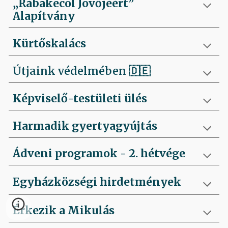
„Rábakecöl Jövőjéért”
Alapítvány
Kürtőskalács
Útjaink védelmében
🇩🇪
Képviselő-testületi ülés
Harmadik gyertyagyújtás
Ádveni programok - 2. hétvége
Egyházközségi hirdetmények
Érkezik a Mikulás