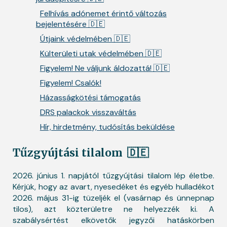
Felhívás adónemet érintő változás
bejelentésére 🇩🇪
Útjaink védelmében 🇩🇪
Külterületi utak védelmében 🇩🇪
Figyelem! Ne váljunk áldozattá! 🇩🇪
Figyelem! Csalók!
Házasságkötési támogatás
DRS palackok visszaváltás
Hír, hirdetmény, tudósítás beküldése
Tűzgyújtási tilalom
🇩🇪
2026. június 1. napjától tűzgyújtási tilalom lép életbe.
Kérjük, hogy az avart, nyesedéket és egyéb hulladékot
2026. május 31-ig tüzeljék el (vasárnap és ünnepnap
tilos), azt közterületre ne helyezzék ki. A
szabálysértést elkövetők jegyzői hatáskörben