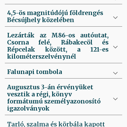
4,5-ös magnitúdójú földrengés
Bécsújhely közelében
Lezárták az M86-os autóutat,
Csorna felé, Rábakecöl és
Répcelak között, a 121-es
kilométerszelvénynél
Falunapi tombola
Augusztus 3-án érvényüket
vesztik a régi, könyv
formátumú személyazonosító
igazolványok
Tarló, szalma és körbála kapott