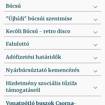
Búcsú
"Újhídi" búcsúi szentmise
Kecöli Búcsú - retro disco
Falulottó
Adófizetési határidők
Nyárbúcsúztató kemencézés
Hirdetmény szociális tűzifa
támogatásról
Vonatpótló buszok Csorna-