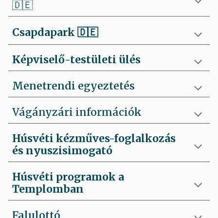
🇩🇪
Csapdapark
🇩🇪
Képviselő-testületi ülés
Menetrendi egyeztetés
Vágányzári információk
Húsvéti kézműves-foglalkozás
és nyuszisimogató
Húsvéti programok a
Templomban
Falulottó