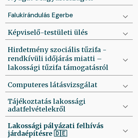
Falukirándulás Egerbe
Képviselő-testületi ülés
Hirdetmény szociális tűzifa -
rendkívüli időjárás miatti –
lakossági tűzifa támogatásról
Computeres látásvizsgálat
Tájékoztatás lakossági
adatfelvételekről
Lakossági pályázati felhívás
járdaépítésre
🇩🇪