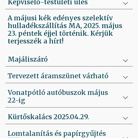
Képviselő-testületi ülés
A májusi kék edényes szelektív
hulladékszállítás MA, 2025. május
23. péntek éjjel történik. Kérjük
terjesszék a hírt!
Majáliszáró
Tervezett áramszünet várható
Vonatpótló autóbuszok május
22-ig
Kürtőskalács 2025.04.29.
Lomtalanítás és papírgyűjtés