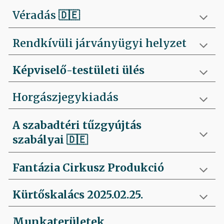
Véradás
🇩🇪
Rendkívüli járványügyi helyzet
Képviselő-testületi ülés
Horgászjegykiadás
A szabadtéri tűzgyújtás
szabályai
🇩🇪
Fantázia Cirkusz Produkció
Kürtőskalács 2025.02.25.
Munkaterületek,