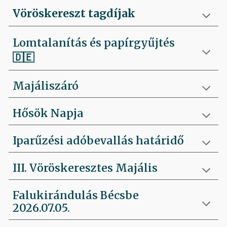
Vöröskereszt tagdíjak
Lomtalanítás és papírgyűjtés
🇩🇪
Majáliszáró
Hősök Napja
Iparűzési adóbevallás határidő
III. Vöröskeresztes Majális
Falukirándulás Bécsbe
2026.07.05.