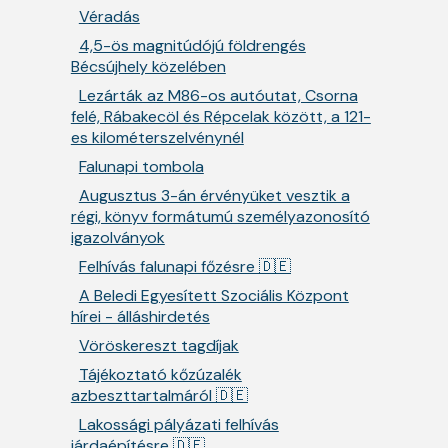
Véradás
4,5-ös magnitúdójú földrengés
Bécsújhely közelében
Lezárták az M86-os autóutat, Csorna
felé, Rábakecöl és Répcelak között, a 121-
es kilométerszelvénynél
Falunapi tombola
Augusztus 3-án érvényüket vesztik a
régi, könyv formátumú személyazonosító
igazolványok
Felhívás falunapi főzésre 🇩🇪
A Beledi Egyesített Szociális Központ
hírei - álláshirdetés
Vöröskereszt tagdíjak
Tájékoztató kőzúzalék
azbeszttartalmáról 🇩🇪
Lakossági pályázati felhívás
járdaépítésre 🇩🇪