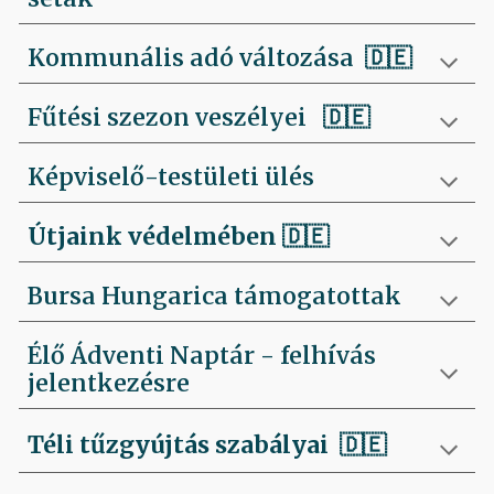
Kommunális adó változása 🇩🇪
Fűtési szezon veszélyei
🇩🇪
Képviselő-testületi ülés
Útjaink védelmében
🇩🇪
Bursa Hungarica támogatottak
Élő Ádventi Naptár - felhívás
jelentkezésre
Téli tűzgyújtás szabályai
🇩🇪