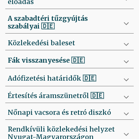
előadás
A szabadtéri tűzgyújtás
szabályai
🇩🇪
Közlekedési baleset
Fák visszanyesése
🇩🇪
Adófizetési határidők 🇩🇪
Értesítés áramszünetről 🇩🇪
Nőnapi vacsora és retró diszkó
Rendkívüli közlekedési helyzet
Nyugat-Magyarországon