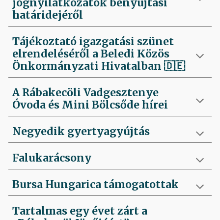
jognyilatkozatok benyújtási
határidejéről
Tájékoztató igazgatási szünet
elrendeléséről a Beledi Közös
Önkormányzati Hivatalban
🇩🇪
A Rábakecöli Vadgesztenye
Óvoda és Mini Bölcsőde hírei
Negyedik
gyertyagyújtás
Falukarácsony
Bursa Hungarica támogatottak
Tartalmas egy évet zárt a