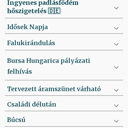
Ingyenes padlásfödém
hőszigetelés
🇩🇪
Idősek Napja
Falukirándulás
Bursa Hungarica pályázati
felhívás
Tervezett áramszünet várható
Családi délután
Búcsú