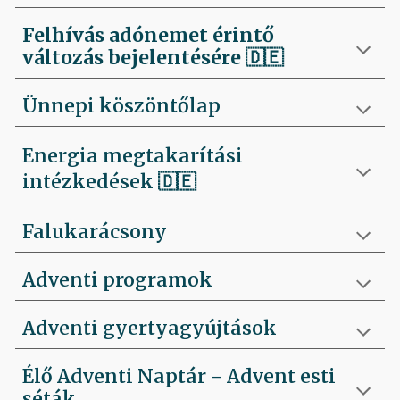
Felhívás
adónemet érintő
változás bejelentésére 🇩🇪
Ünnepi köszöntőlap
Energia megtakarítási
intézkedések 🇩🇪
Falukarácsony
Adventi programok
Adventi gyertyagyújtások
Élő Adventi Naptár - Advent esti
séták