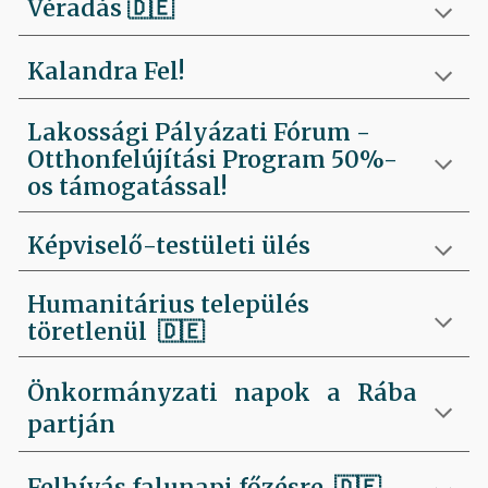
Véradás
🇩🇪
Kalandra Fel!
Lakossági Pályázati Fórum -
Otthonfelújítási Program 50%-
os támogatással!
Képviselő-testületi ülés
Humanitárius település
töretlenül
🇩🇪
Önkormányzati napok a Rába
partján
Felhívás falunapi főzésre
🇩🇪