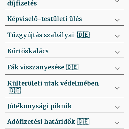
díjfizetés
Képviselő-testületi ülés
Tűzgyújtás szabályai
🇩🇪
Kürtőskalács
Fák visszanyesése
🇩🇪
Külterületi utak védelmében
🇩🇪
Jótékonysági piknik
Adófizetési határidők
🇩🇪