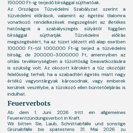
150.000 Ft-ig terjedő bírsággal sújthatóak.
Az Országos Tűzvédelmi Szabályzat szerint a
tűzvédelmi előírások, valamint az égetési tilalomra
vonatkozó rendelkezések megszegését az illetékes
hatóságok a szabályszegés súlyától függően
bírsággal sújthatják. Tűzvédelmi előírás
megszegéséért, ha az tüzet idézett elő alap esetben
100.000 Ft-tól 1.000.000 Ft-ig terjed a tűzvédelmi
bírság, de 200.000-3.000.000 Ft, amennyiben az
oltási tevékenységben a tűzoltóság beavatkozására
is szükség volt. Az okozott károkért a tűz okozóját
felelősség terheli, ha a szabadtéri égetés miatt nagy
értékű vagyontárgyak károsodnak, vagy emberek
kerülnek veszélybe, a tűzokozó ellen büntetőeljárás is
indulhat.
Feuerverbots
Ab dem 1. Juni 2026 tritt ein allgemeines
Feuerentzündungsverbot in Kraft.
Wir bitten Sie, Laub, Schnittabfälle und sonstige
Grünabfälle bis spätestens 31. Mai 2026 zu