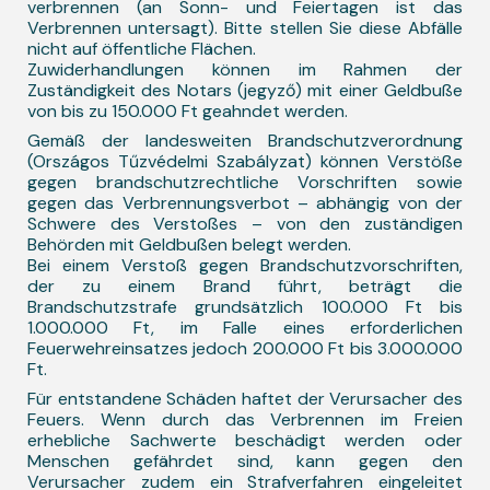
verbrennen (an Sonn- und Feiertagen ist das
Verbrennen untersagt). Bitte stellen Sie diese Abfälle
nicht auf öffentliche Flächen.
Zuwiderhandlungen können im Rahmen der
Zuständigkeit des Notars (jegyző) mit einer Geldbuße
von bis zu 150.000 Ft geahndet werden.
Gemäß der landesweiten Brandschutzverordnung
(Országos Tűzvédelmi Szabályzat) können Verstöße
gegen brandschutzrechtliche Vorschriften sowie
gegen das Verbrennungsverbot – abhängig von der
Schwere des Verstoßes – von den zuständigen
Behörden mit Geldbußen belegt werden.
Bei einem Verstoß gegen Brandschutzvorschriften,
der zu einem Brand führt, beträgt die
Brandschutzstrafe grundsätzlich 100.000 Ft bis
1.000.000 Ft, im Falle eines erforderlichen
Feuerwehreinsatzes jedoch 200.000 Ft bis 3.000.000
Ft.
Für entstandene Schäden haftet der Verursacher des
Feuers. Wenn durch das Verbrennen im Freien
erhebliche Sachwerte beschädigt werden oder
Menschen gefährdet sind, kann gegen den
Verursacher zudem ein Strafverfahren eingeleitet