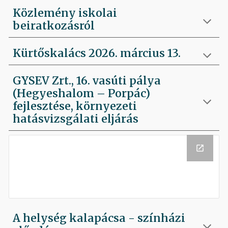
Közlemény iskolai
beiratkozásról
Kürtőskalács 2026. március 13.
GYSEV Zrt., 16. vasúti pálya
(Hegyeshalom – Porpác)
fejlesztése, környezeti
hatásvizsgálati eljárás
A helység kalapácsa - színházi