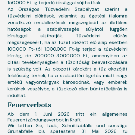
150.000 Ft-ig terjedő bírsággal sújthatóak.
Az Országos Tűzvédelmi Szabályzat szerint a
tűzvédelmi előírások, valamint az égetési tilalomra
vonatkozó rendelkezések megszegését az illetékes
hatóságok a szabályszegés súlyától függően
bírsággal sújthatják. Tűzvédelmi előírás
megszegéséért, ha az tüzet idézett elő alap esetben
100.000 Ft-tól 1.000.000 Ft-ig terjed a tűzvédelmi
bírság, de 200.000-3.000.000 Ft, amennyiben az
oltási tevékenységben a tűzoltóság beavatkozására
is szükség volt. Az okozott károkért a tűz okozóját
felelősség terheli, ha a szabadtéri égetés miatt nagy
értékű vagyontárgyak károsodnak, vagy emberek
kerülnek veszélybe, a tűzokozó ellen büntetőeljárás is
indulhat.
Feuerverbots
Ab dem 1. Juni 2026 tritt ein allgemeines
Feuerentzündungsverbot in Kraft.
Wir bitten Sie, Laub, Schnittabfälle und sonstige
Grünabfälle bis spätestens 31. Mai 2026 zu