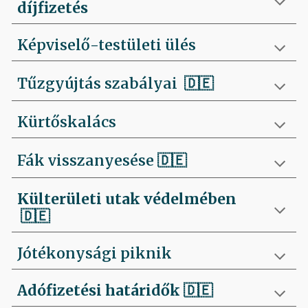
díjfizetés
Képviselő-testületi ülés
Tűzgyújtás szabályai
🇩🇪
Kürtőskalács
Fák visszanyesése
🇩🇪
Külterületi utak védelmében
🇩🇪
Jótékonysági piknik
Adófizetési határidők
🇩🇪