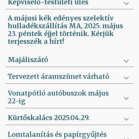
Képviselő-testületi ülés
A májusi kék edényes szelektív
hulladékszállítás MA, 2025. május
23. péntek éjjel történik. Kérjük
terjesszék a hírt!
Majáliszáró
Tervezett áramszünet várható
Vonatpótló autóbuszok május
22-ig
Kürtőskalács 2025.04.29.
Lomtalanítás és papírgyűjtés