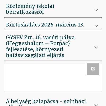
Közlemény iskolai
beiratkozásról
Kürtőskalács 2026. március 13.
GYSEV Zrt., 16. vasúti pálya
(Hegyeshalom – Porpác)
fejlesztése, környezeti
hatásvizsgálati eljárás
A helység kalapácsa - színházi