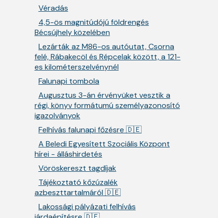
Véradás
4,5-ös magnitúdójú földrengés
Bécsújhely közelében
Lezárták az M86-os autóutat, Csorna
felé, Rábakecöl és Répcelak között, a 121-
es kilométerszelvénynél
Falunapi tombola
Augusztus 3-án érvényüket vesztik a
régi, könyv formátumú személyazonosító
igazolványok
Felhívás falunapi főzésre 🇩🇪
A Beledi Egyesített Szociális Központ
hírei - álláshirdetés
Vöröskereszt tagdíjak
Tájékoztató kőzúzalék
azbeszttartalmáról 🇩🇪
Lakossági pályázati felhívás
járdaépítésre 🇩🇪