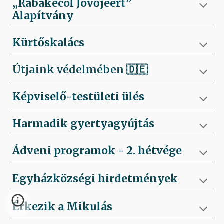
„Rábakecöl Jövőjéért”
Alapítvány
Kürtőskalács
Útjaink védelmében
🇩🇪
Képviselő-testületi ülés
Harmadik gyertyagyújtás
Ádveni programok - 2. hétvége
Egyházközségi hirdetmények
Érkezik a Mikulás