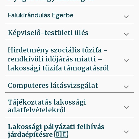
Falukirándulás Egerbe
Képviselő-testületi ülés
Hirdetmény szociális tűzifa -
rendkívüli időjárás miatti –
lakossági tűzifa támogatásról
Computeres látásvizsgálat
Tájékoztatás lakossági
adatfelvételekről
Lakossági pályázati felhívás
járdaépítésre
🇩🇪