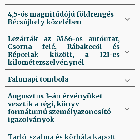
4,5-ös magnitúdójú földrengés
Bécsújhely közelében
Lezárták az M86-os autóutat,
Csorna felé, Rábakecöl és
Répcelak között, a 121-es
kilométerszelvénynél
Falunapi tombola
Augusztus 3-án érvényüket
vesztik a régi, könyv
formátumú személyazonosító
igazolványok
Tarló, szalma és körbála kapott