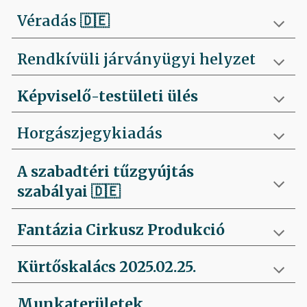
Véradás
🇩🇪
Rendkívüli járványügyi helyzet
Képviselő-testületi ülés
Horgászjegykiadás
A szabadtéri tűzgyújtás
szabályai
🇩🇪
Fantázia Cirkusz Produkció
Kürtőskalács 2025.02.25.
Munkaterületek,