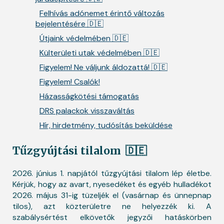
Felhívás adónemet érintő változás
bejelentésére 🇩🇪
Útjaink védelmében 🇩🇪
Külterületi utak védelmében 🇩🇪
Figyelem! Ne váljunk áldozattá! 🇩🇪
Figyelem! Csalók!
Házasságkötési támogatás
DRS palackok visszaváltás
Hír, hirdetmény, tudósítás beküldése
Tűzgyújtási tilalom
🇩🇪
2026. június 1. napjától tűzgyújtási tilalom lép életbe.
Kérjük, hogy az avart, nyesedéket és egyéb hulladékot
2026. május 31-ig tüzeljék el (vasárnap és ünnepnap
tilos), azt közterületre ne helyezzék ki. A
szabálysértést elkövetők jegyzői hatáskörben