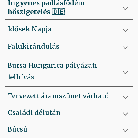
Ingyenes padlásfödém
hőszigetelés
🇩🇪
Idősek Napja
Falukirándulás
Bursa Hungarica pályázati
felhívás
Tervezett áramszünet várható
Családi délután
Búcsú