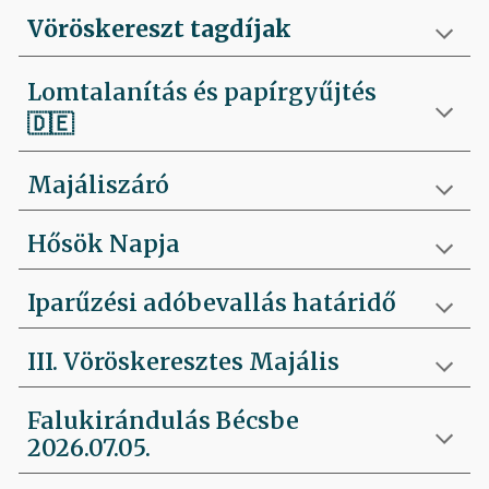
Vöröskereszt tagdíjak
Lomtalanítás és papírgyűjtés
🇩🇪
Majáliszáró
Hősök Napja
Iparűzési adóbevallás határidő
III. Vöröskeresztes Majális
Falukirándulás Bécsbe
2026.07.05.