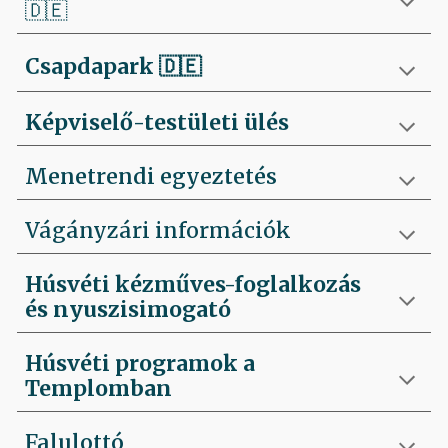
🇩🇪
Csapdapark
🇩🇪
Képviselő-testületi ülés
Menetrendi egyeztetés
Vágányzári információk
Húsvéti kézműves-foglalkozás
és nyuszisimogató
Húsvéti programok a
Templomban
Falulottó