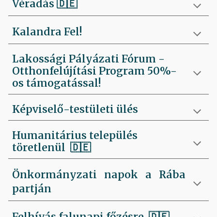
Véradás
🇩🇪
Kalandra Fel!
Lakossági Pályázati Fórum -
Otthonfelújítási Program 50%-
os támogatással!
Képviselő-testületi ülés
Humanitárius település
töretlenül
🇩🇪
Önkormányzati napok a Rába
partján
Felhívás falunapi főzésre
🇩🇪