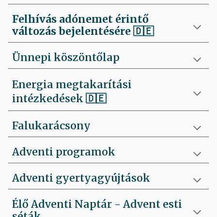
Felhívás
adónemet érintő
változás bejelentésére 🇩🇪
Ünnepi köszöntőlap
Energia megtakarítási
intézkedések 🇩🇪
Falukarácsony
Adventi programok
Adventi gyertyagyújtások
Élő Adventi Naptár - Advent esti
séták