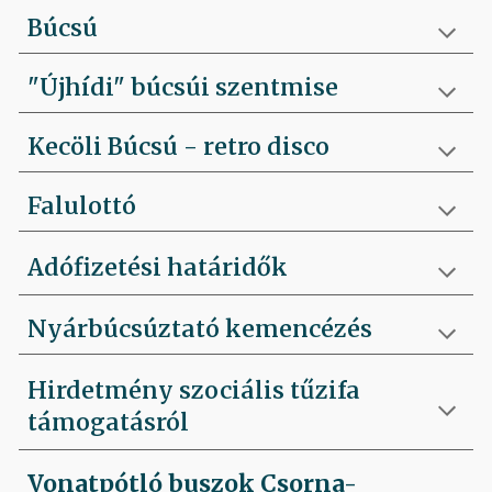
Búcsú
"Újhídi" búcsúi szentmise
Kecöli Búcsú - retro disco
Falulottó
Adófizetési határidők
Nyárbúcsúztató kemencézés
Hirdetmény szociális tűzifa
támogatásról
Vonatpótló buszok Csorna-