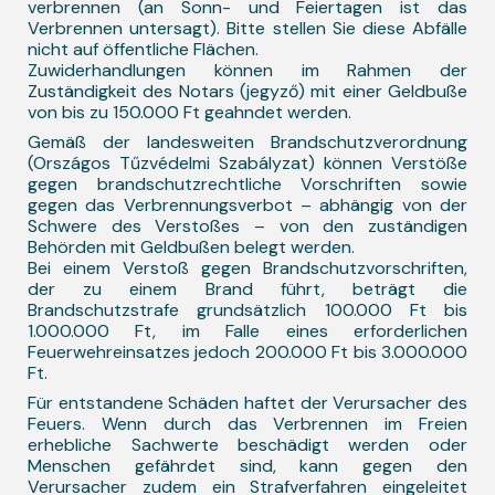
verbrennen (an Sonn- und Feiertagen ist das
Verbrennen untersagt). Bitte stellen Sie diese Abfälle
nicht auf öffentliche Flächen.
Zuwiderhandlungen können im Rahmen der
Zuständigkeit des Notars (jegyző) mit einer Geldbuße
von bis zu 150.000 Ft geahndet werden.
Gemäß der landesweiten Brandschutzverordnung
(Országos Tűzvédelmi Szabályzat) können Verstöße
gegen brandschutzrechtliche Vorschriften sowie
gegen das Verbrennungsverbot – abhängig von der
Schwere des Verstoßes – von den zuständigen
Behörden mit Geldbußen belegt werden.
Bei einem Verstoß gegen Brandschutzvorschriften,
der zu einem Brand führt, beträgt die
Brandschutzstrafe grundsätzlich 100.000 Ft bis
1.000.000 Ft, im Falle eines erforderlichen
Feuerwehreinsatzes jedoch 200.000 Ft bis 3.000.000
Ft.
Für entstandene Schäden haftet der Verursacher des
Feuers. Wenn durch das Verbrennen im Freien
erhebliche Sachwerte beschädigt werden oder
Menschen gefährdet sind, kann gegen den
Verursacher zudem ein Strafverfahren eingeleitet