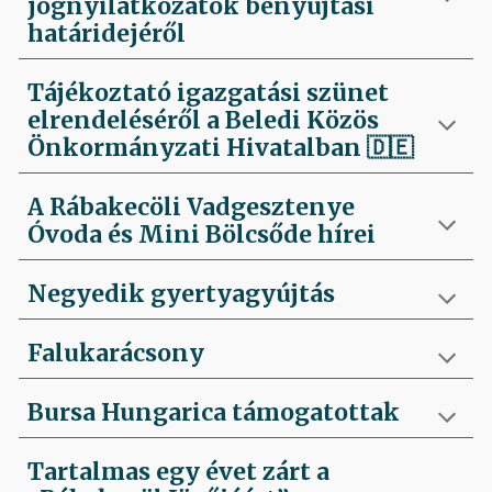
jognyilatkozatok benyújtási
határidejéről
Tájékoztató igazgatási szünet
elrendeléséről a Beledi Közös
Önkormányzati Hivatalban
🇩🇪
A Rábakecöli Vadgesztenye
Óvoda és Mini Bölcsőde hírei
Negyedik
gyertyagyújtás
Falukarácsony
Bursa Hungarica támogatottak
Tartalmas egy évet zárt a