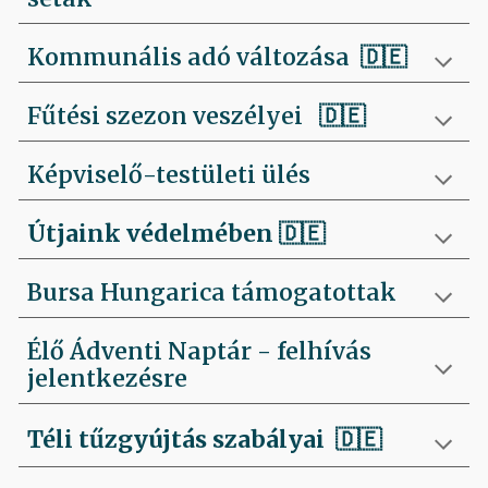
Kommunális adó változása 🇩🇪
Fűtési szezon veszélyei
🇩🇪
Képviselő-testületi ülés
Útjaink védelmében
🇩🇪
Bursa Hungarica támogatottak
Élő Ádventi Naptár - felhívás
jelentkezésre
Téli tűzgyújtás szabályai
🇩🇪