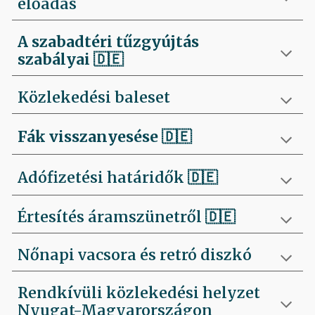
előadás
A szabadtéri tűzgyújtás
szabályai
🇩🇪
Közlekedési baleset
Fák visszanyesése
🇩🇪
Adófizetési határidők 🇩🇪
Értesítés áramszünetről 🇩🇪
Nőnapi vacsora és retró diszkó
Rendkívüli közlekedési helyzet
Nyugat-Magyarországon