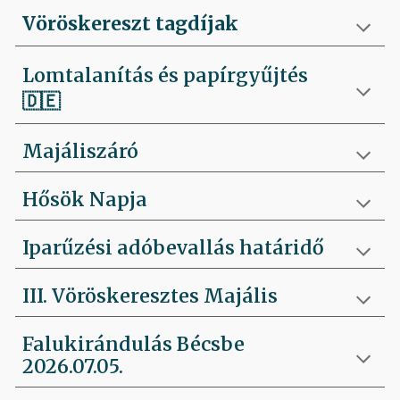
Vöröskereszt tagdíjak
Lomtalanítás és papírgyűjtés
🇩🇪
Majáliszáró
Hősök Napja
Iparűzési adóbevallás határidő
III. Vöröskeresztes Majális
Falukirándulás Bécsbe
2026.07.05.