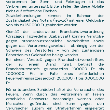
verbrennen (an Sonn- und Feiertagen ist das
Verbrennen untersagt). Bitte stellen Sie diese Abfälle
nicht auf öffentliche Flächen.
Zuwiderhandlungen können im Rahmen der
Zuständigkeit des Notars (jegyző) mit einer Geldbuße
von bis zu 150.000 Ft geahndet werden.
Gemäß der landesweiten Brandschutzverordnung
(Országos Tűzvédelmi Szabályzat) können Verstöße
gegen brandschutzrechtliche Vorschriften sowie
gegen das Verbrennungsverbot – abhängig von der
Schwere des Verstoßes – von den zuständigen
Behörden mit Geldbußen belegt werden.
Bei einem Verstoß gegen Brandschutzvorschriften,
der zu einem Brand führt, beträgt die
Brandschutzstrafe grundsätzlich 100.000 Ft bis
1.000.000 Ft, im Falle eines erforderlichen
Feuerwehreinsatzes jedoch 200.000 Ft bis 3.000.000
Ft.
Für entstandene Schäden haftet der Verursacher des
Feuers. Wenn durch das Verbrennen im Freien
erhebliche Sachwerte beschädigt werden oder
Menschen gefährdet sind, kann gegen den
Verursacher zudem ein Strafverfahren eingeleitet