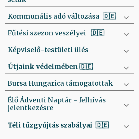
Kommunális adó változása 🇩🇪
Fűtési szezon veszélyei
🇩🇪
Képviselő-testületi ülés
Útjaink védelmében
🇩🇪
Bursa Hungarica támogatottak
Élő Ádventi Naptár - felhívás
jelentkezésre
Téli tűzgyújtás szabályai
🇩🇪