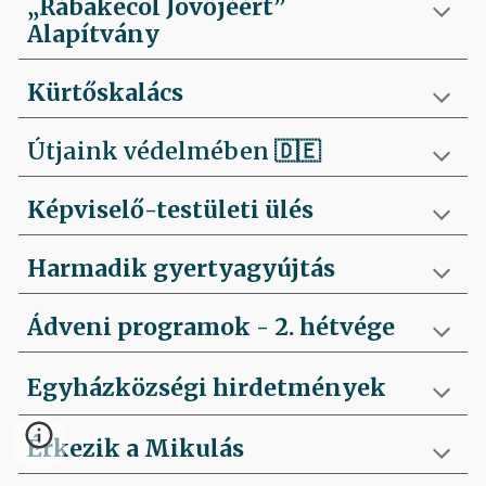
„Rábakecöl Jövőjéért”
Alapítvány
Kürtőskalács
Útjaink védelmében
🇩🇪
Képviselő-testületi ülés
Harmadik gyertyagyújtás
Ádveni programok - 2. hétvége
Egyházközségi hirdetmények
Érkezik a Mikulás