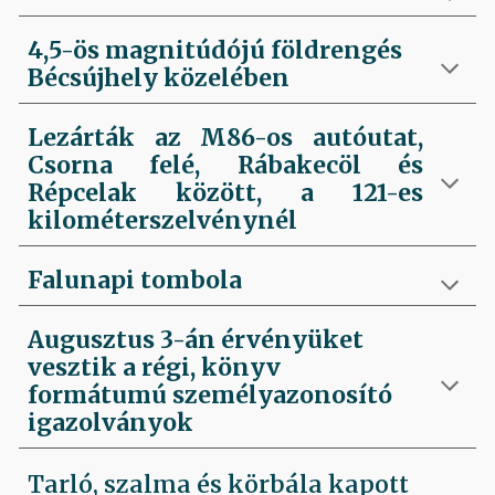
4,5-ös magnitúdójú földrengés
Bécsújhely közelében
Lezárták az M86-os autóutat,
Csorna felé, Rábakecöl és
Répcelak között, a 121-es
kilométerszelvénynél
Falunapi tombola
Augusztus 3-án érvényüket
vesztik a régi, könyv
formátumú személyazonosító
igazolványok
Tarló, szalma és körbála kapott