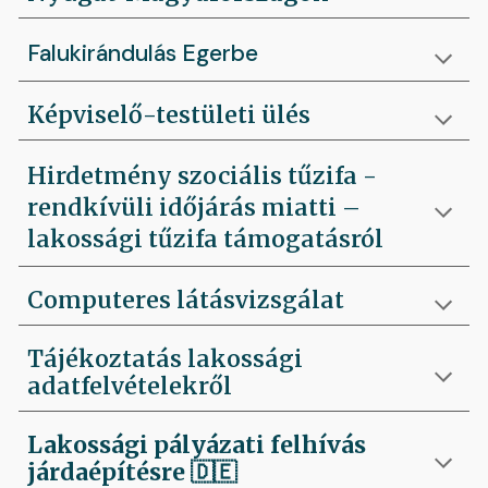
Falukirándulás Egerbe
Képviselő-testületi ülés
Hirdetmény szociális tűzifa -
rendkívüli időjárás miatti –
lakossági tűzifa támogatásról
Computeres látásvizsgálat
Tájékoztatás lakossági
adatfelvételekről
Lakossági pályázati felhívás
járdaépítésre
🇩🇪