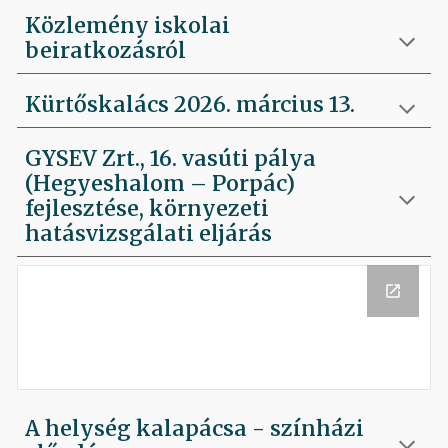
Közlemény iskolai
beiratkozásról
Kürtőskalács 2026. március 13.
GYSEV Zrt., 16. vasúti pálya
(Hegyeshalom – Porpác)
fejlesztése, környezeti
hatásvizsgálati eljárás
A helység kalapácsa - színházi