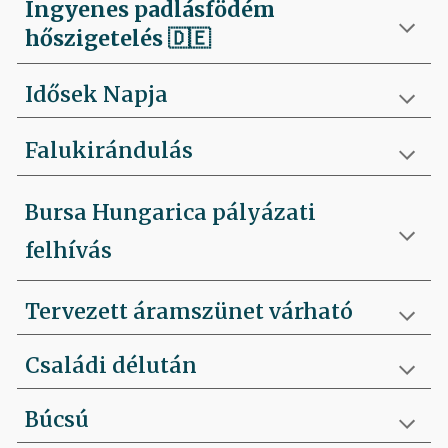
Ingyenes padlásfödém
hőszigetelés
🇩🇪
Idősek Napja
Falukirándulás
Bursa Hungarica pályázati
felhívás
Tervezett áramszünet várható
Családi délután
Búcsú