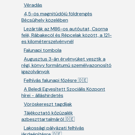
Véradás
4,5-ös magnitúdójú földrengés
Bécsújhely közelében
Lezárták az M86-os autóutat, Csorna
felé, Rábakecöl és Répcelak között, a 121-
es kilométerszelvénynél
Falunapi tombola
Augusztus 3-án érvényüket vesztik a
régi, könyv formátumú személyazonosító
igazolványok
Felhívás falunapi főzésre 🇩🇪
A Beledi Egyesített Szociális Központ
hírei - álláshirdetés
Vöröskereszt tagdíjak
Tájékoztató kőzúzalék
azbeszttartalmáról 🇩🇪
Lakossági pályázati felhívás
járdaépítésre 🇩🇪