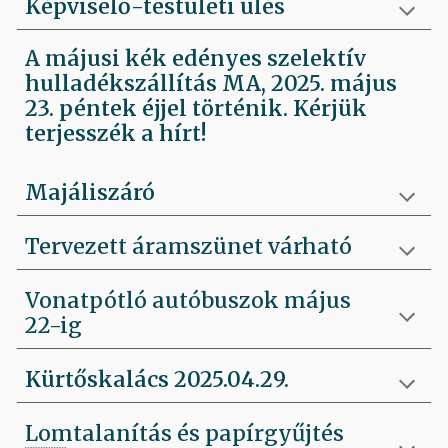
Képviselő-testületi ülés
A májusi kék edényes szelektív
hulladékszállítás MA, 2025. május
23. péntek éjjel történik. Kérjük
terjesszék a hírt!
Majáliszáró
Tervezett áramszünet várható
Vonatpótló autóbuszok május
22-ig
Kürtőskalács 2025.04.29.
Lomtalanítás és papírgyűjtés