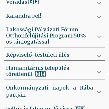
Véradás
🇩🇪
Kalandra Fel!
Lakossági Pályázati Fórum -
Otthonfelújítási Program 50%-
os támogatással!
Képviselő-testületi ülés
Humanitárius település
töretlenül
🇩🇪
Önkormányzati napok a Rába
partján
Felhívás falunapi főzésre
🇩🇪