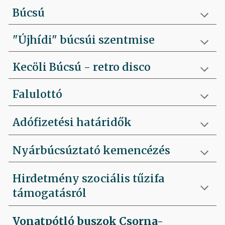
Búcsú
"Újhídi" búcsúi szentmise
Kecöli Búcsú - retro disco
Falulottó
Adófizetési határidők
Nyárbúcsúztató kemencézés
Hirdetmény szociális tűzifa
támogatásról
Vonatpótló buszok Csorna-