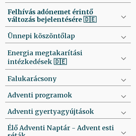
Felhívás
adónemet érintő
változás bejelentésére 🇩🇪
Ünnepi köszöntőlap
Energia megtakarítási
intézkedések 🇩🇪
Falukarácsony
Adventi programok
Adventi gyertyagyújtások
Élő Adventi Naptár - Advent esti
séták