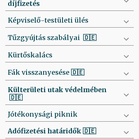
díjfizetés
Képviselő-testületi ülés
Tűzgyújtás szabályai
🇩🇪
Kürtőskalács
Fák visszanyesése
🇩🇪
Külterületi utak védelmében
🇩🇪
Jótékonysági piknik
Adófizetési határidők
🇩🇪