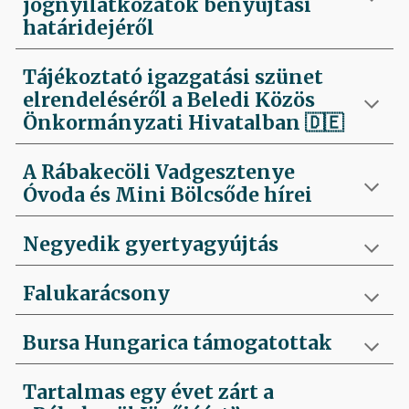
jognyilatkozatok benyújtási
határidejéről
Tájékoztató igazgatási szünet
elrendeléséről a Beledi Közös
Önkormányzati Hivatalban
🇩🇪
A Rábakecöli Vadgesztenye
Óvoda és Mini Bölcsőde hírei
Negyedik
gyertyagyújtás
Falukarácsony
Bursa Hungarica támogatottak
Tartalmas egy évet zárt a