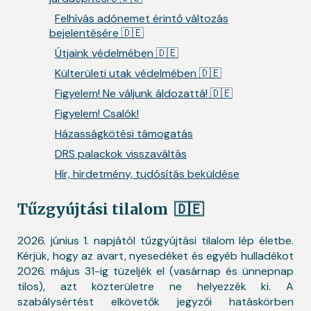
Felhívás adónemet érintő változás
bejelentésére 🇩🇪
Útjaink védelmében 🇩🇪
Külterületi utak védelmében 🇩🇪
Figyelem! Ne váljunk áldozattá! 🇩🇪
Figyelem! Csalók!
Házasságkötési támogatás
DRS palackok visszaváltás
Hír, hirdetmény, tudósítás beküldése
Tűzgyújtási tilalom
🇩🇪
2026. június 1. napjától tűzgyújtási tilalom lép életbe.
Kérjük, hogy az avart, nyesedéket és egyéb hulladékot
2026. május 31-ig tüzeljék el (vasárnap és ünnepnap
tilos), azt közterületre ne helyezzék ki. A
szabálysértést elkövetők jegyzői hatáskörben