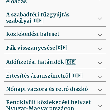
előadás
A szabadtéri tűzgyújtás
szabályai
🇩🇪
Közlekedési baleset
Fák visszanyesése
🇩🇪
Adófizetési határidők 🇩🇪
Értesítés áramszünetről 🇩🇪
Nőnapi vacsora és retró diszkó
Rendkívüli közlekedési helyzet
Nyugat-Magyarországon