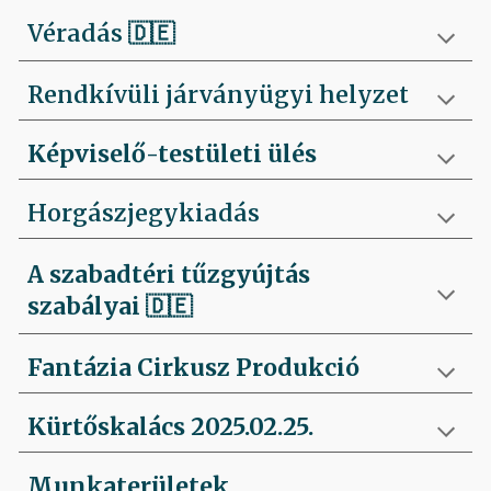
Véradás
🇩🇪
Rendkívüli járványügyi helyzet
Képviselő-testületi ülés
Horgászjegykiadás
A szabadtéri tűzgyújtás
szabályai
🇩🇪
Fantázia Cirkusz Produkció
Kürtőskalács 2025.02.25.
Munkaterületek,