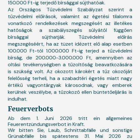
150.000 Ft-ig terjedő bírsággal sújthatóak.
Az Országos Tűzvédelmi Szabályzat szerint a
tűzvédelmi előírások, valamint az égetési tilalomra
vonatkozó rendelkezések megszegését az illetékes
hatóságok a szabályszegés súlyától függően
bírsággal sújthatják. Tűzvédelmi előírás
megszegéséért, ha az tüzet idézett elő alap esetben
100.000 Ft-tól 1.000.000 Ft-ig terjed a tűzvédelmi
bírság, de 200.000-3.000.000 Ft, amennyiben az
oltási tevékenységben a tűzoltóság beavatkozására
is szükség volt. Az okozott károkért a tűz okozóját
felelősség terheli, ha a szabadtéri égetés miatt nagy
értékű vagyontárgyak károsodnak, vagy emberek
kerülnek veszélybe, a tűzokozó ellen büntetőeljárás is
indulhat.
Feuerverbots
Ab dem 1. Juni 2026 tritt ein allgemeines
Feuerentzündungsverbot in Kraft.
Wir bitten Sie, Laub, Schnittabfälle und sonstige
Grünabfälle bis spätestens 31. Mai 2026 zu