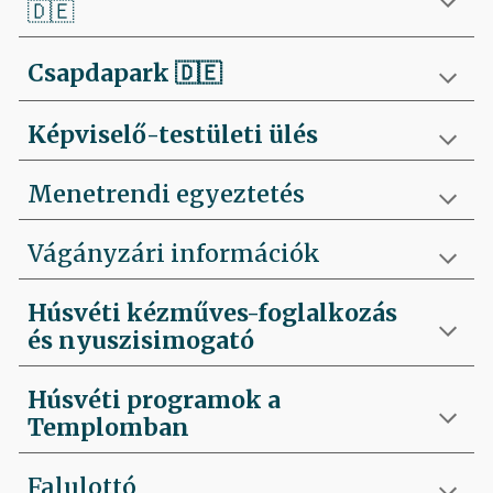
🇩🇪
Csapdapark
🇩🇪
Képviselő-testületi ülés
Menetrendi egyeztetés
Vágányzári információk
Húsvéti kézműves-foglalkozás
és nyuszisimogató
Húsvéti programok a
Templomban
Falulottó