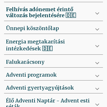
Felhívás
adónemet érintő
változás bejelentésére 🇩🇪
Ünnepi köszöntőlap
Energia megtakarítási
intézkedések 🇩🇪
Falukarácsony
Adventi programok
Adventi gyertyagyújtások
Élő Adventi Naptár - Advent esti
séták