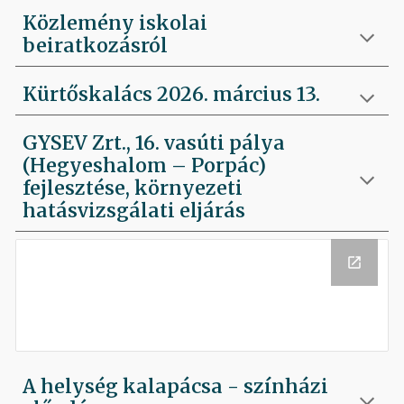
Közlemény iskolai
beiratkozásról
Kürtőskalács 2026. március 13.
GYSEV Zrt., 16. vasúti pálya
(Hegyeshalom – Porpác)
fejlesztése, környezeti
hatásvizsgálati eljárás
A helység kalapácsa - színházi