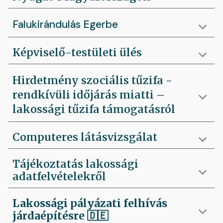
Falukirándulás Egerbe
Képviselő-testületi ülés
Hirdetmény szociális tűzifa -
rendkívüli időjárás miatti –
lakossági tűzifa támogatásról
Computeres látásvizsgálat
Tájékoztatás lakossági
adatfelvételekről
Lakossági pályázati felhívás
járdaépítésre
🇩🇪