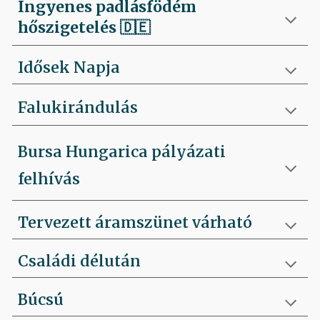
Ingyenes padlásfödém
hőszigetelés
🇩🇪
Idősek Napja
Falukirándulás
Bursa Hungarica pályázati
felhívás
Tervezett áramszünet várható
Családi délután
Búcsú