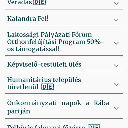
Véradás
🇩🇪
Kalandra Fel!
Lakossági Pályázati Fórum -
Otthonfelújítási Program 50%-
os támogatással!
Képviselő-testületi ülés
Humanitárius település
töretlenül
🇩🇪
Önkormányzati napok a Rába
partján
Felhívás falunapi főzésre
🇩🇪