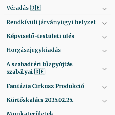
Véradás
🇩🇪
Rendkívüli járványügyi helyzet
Képviselő-testületi ülés
Horgászjegykiadás
A szabadtéri tűzgyújtás
szabályai
🇩🇪
Fantázia Cirkusz Produkció
Kürtőskalács 2025.02.25.
Munkaterületek,