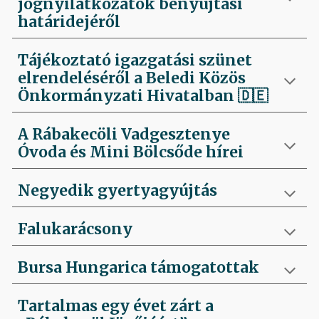
jognyilatkozatok benyújtási
határidejéről
Tájékoztató igazgatási szünet
elrendeléséről a Beledi Közös
Önkormányzati Hivatalban
🇩🇪
A Rábakecöli Vadgesztenye
Óvoda és Mini Bölcsőde hírei
Negyedik
gyertyagyújtás
Falukarácsony
Bursa Hungarica támogatottak
Tartalmas egy évet zárt a