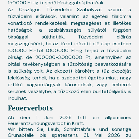
150.000 Ft-ig terjedő bírsággal sújthatóak.
Az Országos Tűzvédelmi Szabályzat szerint a
tűzvédelmi előírások, valamint az égetési tilalomra
vonatkozó rendelkezések megszegését az illetékes
hatóságok a szabályszegés súlyától függően
bírsággal sújthatják. Tűzvédelmi előírás
megszegéséért, ha az tüzet idézett elő alap esetben
100.000 Ft-tól 1.000.000 Ft-ig terjed a tűzvédelmi
bírság, de 200.000-3.000.000 Ft, amennyiben az
oltási tevékenységben a tűzoltóság beavatkozására
is szükség volt. Az okozott károkért a tűz okozóját
felelősség terheli, ha a szabadtéri égetés miatt nagy
értékű vagyontárgyak károsodnak, vagy emberek
kerülnek veszélybe, a tűzokozó ellen büntetőeljárás is
indulhat.
Feuerverbots
Ab dem 1. Juni 2026 tritt ein allgemeines
Feuerentzündungsverbot in Kraft.
Wir bitten Sie, Laub, Schnittabfälle und sonstige
Grünabfälle bis spätestens 31. Mai 2026 zu