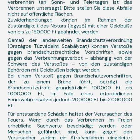
verbrennen (an Sonn- und Feiertagen ist das
Verbrennen untersagt). Bitte stellen Sie diese Abfälle
nicht auf öffentliche Flächen.
Zuwiderhandlungen können im Rahmen der
Zuständigkeit des Notars (jegyző) mit einer Geldbuße
von bis zu 150.000 Ft geahndet werden.
Gemäß der landesweiten Brandschutzverordnung
(Országos Tűzvédelmi Szabályzat) können Verstöße
gegen brandschutzrechtliche Vorschriften sowie
gegen das Verbrennungsverbot – abhängig von der
Schwere des Verstoßes – von den zuständigen
Behörden mit Geldbußen belegt werden.
Bei einem Verstoß gegen Brandschutzvorschriften,
der zu einem Brand führt, beträgt die
Brandschutzstrafe grundsätzlich 100.000 Ft bis
1.000.000 Ft, im Falle eines erforderlichen
Feuerwehreinsatzes jedoch 200.000 Ft bis 3.000.000
Ft.
Für entstandene Schäden haftet der Verursacher des
Feuers. Wenn durch das Verbrennen im Freien
erhebliche Sachwerte beschädigt werden oder
Menschen gefährdet sind, kann gegen den
Verursacher zudem ein Strafverfahren eingeleitet