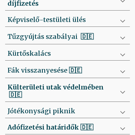
díjfizetés
Képviselő-testületi ülés
Tűzgyújtás szabályai
🇩🇪
Kürtőskalács
Fák visszanyesése
🇩🇪
Külterületi utak védelmében
🇩🇪
Jótékonysági piknik
Adófizetési határidők
🇩🇪