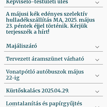
Képviselő-testületi ülés
A májusi kék edényes szelektív
hulladékszállítás MA, 2025. május
23. péntek éjjel történik. Kérjük
terjesszék a hírt!
Majáliszáró
Tervezett áramszünet várható
Vonatpótló autóbuszok május
22-ig
Kürtőskalács 2025.04.29.
Lomtalanítás és papírgyűjtés