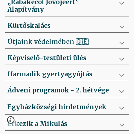
„Rábakecöl Jövőjéért”
Alapítvány
Kürtőskalács
Útjaink védelmében
🇩🇪
Képviselő-testületi ülés
Harmadik gyertyagyújtás
Ádveni programok - 2. hétvége
Egyházközségi hirdetmények
Érkezik a Mikulás