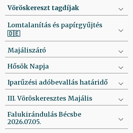
Vöröskereszt tagdíjak
Lomtalanítás és papírgyűjtés
🇩🇪
Majáliszáró
Hősök Napja
Iparűzési adóbevallás határidő
III. Vöröskeresztes Majális
Falukirándulás Bécsbe
2026.07.05.