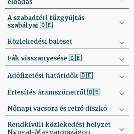
előadás
A szabadtéri tűzgyújtás
szabályai
🇩🇪
Közlekedési baleset
Fák visszanyesése
🇩🇪
Adófizetési határidők 🇩🇪
Értesítés áramszünetről 🇩🇪
Nőnapi vacsora és retró diszkó
Rendkívüli közlekedési helyzet
Nyugat-Magyarországon