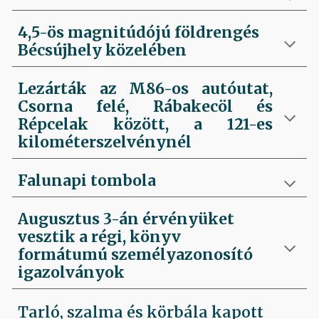
4,5-ös magnitúdójú földrengés
Bécsújhely közelében
Lezárták az M86-os autóutat,
Csorna felé, Rábakecöl és
Répcelak között, a 121-es
kilométerszelvénynél
Falunapi tombola
Augusztus 3-án érvényüket
vesztik a régi, könyv
formátumú személyazonosító
igazolványok
Tarló, szalma és körbála kapott