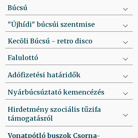
Búcsú
"Újhídi" búcsúi szentmise
Kecöli Búcsú - retro disco
Falulottó
Adófizetési határidők
Nyárbúcsúztató kemencézés
Hirdetmény szociális tűzifa
támogatásról
Vonatpótló buszok Csorna-