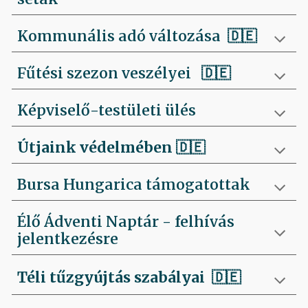
Kommunális adó változása 🇩🇪
Fűtési szezon veszélyei
🇩🇪
Képviselő-testületi ülés
Útjaink védelmében
🇩🇪
Bursa Hungarica támogatottak
Élő Ádventi Naptár - felhívás
jelentkezésre
Téli tűzgyújtás szabályai
🇩🇪