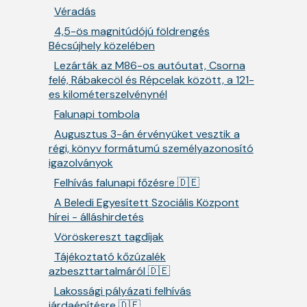
Véradás
4,5-ös magnitúdójú földrengés
Bécsújhely közelében
Lezárták az M86-os autóutat, Csorna
felé, Rábakecöl és Répcelak között, a 121-
es kilométerszelvénynél
Falunapi tombola
Augusztus 3-án érvényüket vesztik a
régi, könyv formátumú személyazonosító
igazolványok
Felhívás falunapi főzésre 🇩🇪
A Beledi Egyesített Szociális Központ
hírei - álláshirdetés
Vöröskereszt tagdíjak
Tájékoztató kőzúzalék
azbeszttartalmáról 🇩🇪
Lakossági pályázati felhívás
járdaépítésre 🇩🇪