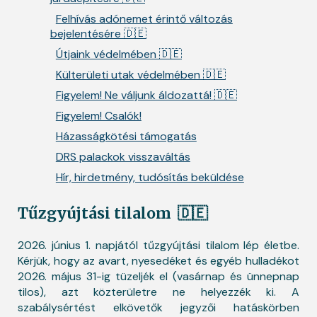
Felhívás adónemet érintő változás
bejelentésére 🇩🇪
Útjaink védelmében 🇩🇪
Külterületi utak védelmében 🇩🇪
Figyelem! Ne váljunk áldozattá! 🇩🇪
Figyelem! Csalók!
Házasságkötési támogatás
DRS palackok visszaváltás
Hír, hirdetmény, tudósítás beküldése
Tűzgyújtási tilalom
🇩🇪
2026. június 1. napjától tűzgyújtási tilalom lép életbe.
Kérjük, hogy az avart, nyesedéket és egyéb hulladékot
2026. május 31-ig tüzeljék el (vasárnap és ünnepnap
tilos), azt közterületre ne helyezzék ki. A
szabálysértést elkövetők jegyzői hatáskörben