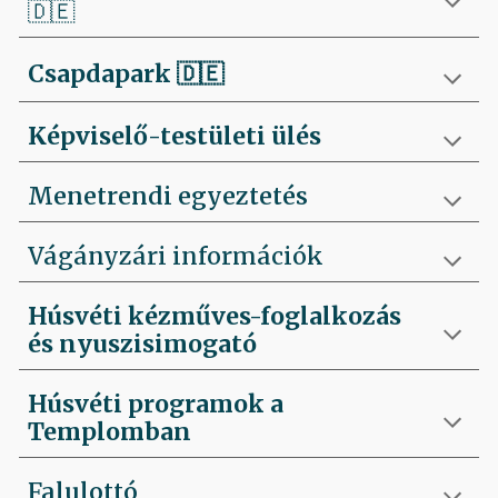
🇩🇪
Csapdapark
🇩🇪
Képviselő-testületi ülés
Menetrendi egyeztetés
Vágányzári információk
Húsvéti kézműves-foglalkozás
és nyuszisimogató
Húsvéti programok a
Templomban
Falulottó