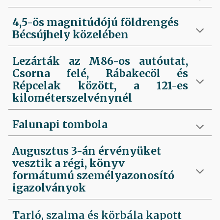
4,5-ös magnitúdójú földrengés
Bécsújhely közelében
Lezárták az M86-os autóutat,
Csorna felé, Rábakecöl és
Répcelak között, a 121-es
kilométerszelvénynél
Falunapi tombola
Augusztus 3-án érvényüket
vesztik a régi, könyv
formátumú személyazonosító
igazolványok
Tarló, szalma és körbála kapott