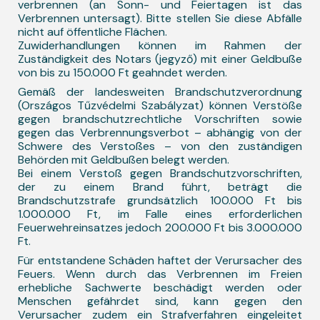
verbrennen (an Sonn- und Feiertagen ist das
Verbrennen untersagt). Bitte stellen Sie diese Abfälle
nicht auf öffentliche Flächen.
Zuwiderhandlungen können im Rahmen der
Zuständigkeit des Notars (jegyző) mit einer Geldbuße
von bis zu 150.000 Ft geahndet werden.
Gemäß der landesweiten Brandschutzverordnung
(Országos Tűzvédelmi Szabályzat) können Verstöße
gegen brandschutzrechtliche Vorschriften sowie
gegen das Verbrennungsverbot – abhängig von der
Schwere des Verstoßes – von den zuständigen
Behörden mit Geldbußen belegt werden.
Bei einem Verstoß gegen Brandschutzvorschriften,
der zu einem Brand führt, beträgt die
Brandschutzstrafe grundsätzlich 100.000 Ft bis
1.000.000 Ft, im Falle eines erforderlichen
Feuerwehreinsatzes jedoch 200.000 Ft bis 3.000.000
Ft.
Für entstandene Schäden haftet der Verursacher des
Feuers. Wenn durch das Verbrennen im Freien
erhebliche Sachwerte beschädigt werden oder
Menschen gefährdet sind, kann gegen den
Verursacher zudem ein Strafverfahren eingeleitet