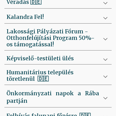
Véradás
🇩🇪
Kalandra Fel!
Lakossági Pályázati Fórum -
Otthonfelújítási Program 50%-
os támogatással!
Képviselő-testületi ülés
Humanitárius település
töretlenül
🇩🇪
Önkormányzati napok a Rába
partján
Felhívás falunapi főzésre
🇩🇪