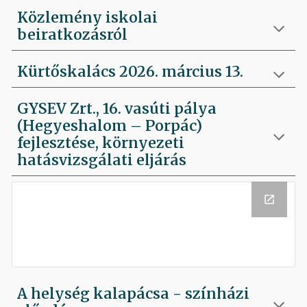
Közlemény iskolai
beiratkozásról
Kürtőskalács 2026. március 13.
GYSEV Zrt., 16. vasúti pálya
(Hegyeshalom – Porpác)
fejlesztése, környezeti
hatásvizsgálati eljárás
A helység kalapácsa - színházi