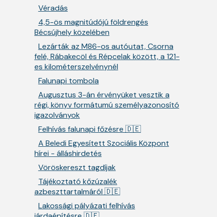
Véradás
4,5-ös magnitúdójú földrengés
Bécsújhely közelében
Lezárták az M86-os autóutat, Csorna
felé, Rábakecöl és Répcelak között, a 121-
es kilométerszelvénynél
Falunapi tombola
Augusztus 3-án érvényüket vesztik a
régi, könyv formátumú személyazonosító
igazolványok
Felhívás falunapi főzésre 🇩🇪
A Beledi Egyesített Szociális Központ
hírei - álláshirdetés
Vöröskereszt tagdíjak
Tájékoztató kőzúzalék
azbeszttartalmáról 🇩🇪
Lakossági pályázati felhívás
járdaépítésre 🇩🇪