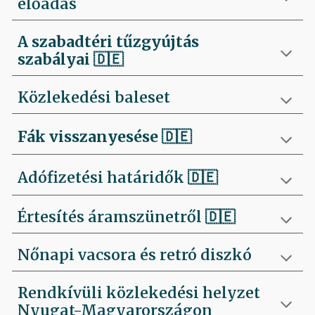
előadás
A szabadtéri tűzgyújtás
szabályai
🇩🇪
Közlekedési baleset
Fák visszanyesése
🇩🇪
Adófizetési határidők 🇩🇪
Értesítés áramszünetről 🇩🇪
Nőnapi vacsora és retró diszkó
Rendkívüli közlekedési helyzet
Nyugat-Magyarországon