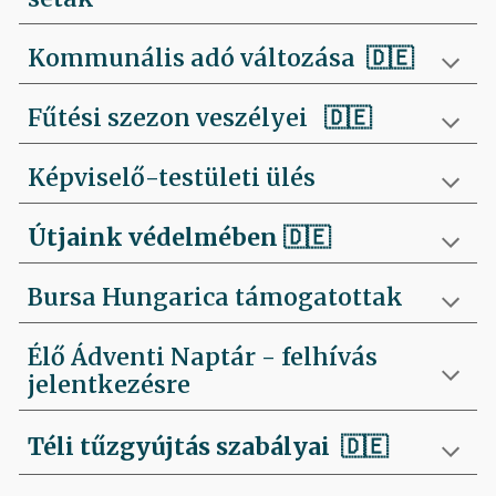
Kommunális adó változása 🇩🇪
Fűtési szezon veszélyei
🇩🇪
Képviselő-testületi ülés
Útjaink védelmében
🇩🇪
Bursa Hungarica támogatottak
Élő Ádventi Naptár - felhívás
jelentkezésre
Téli tűzgyújtás szabályai
🇩🇪