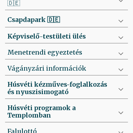
🇩🇪
Csapdapark
🇩🇪
Képviselő-testületi ülés
Menetrendi egyeztetés
Vágányzári információk
Húsvéti kézműves-foglalkozás
és nyuszisimogató
Húsvéti programok a
Templomban
Falulottó