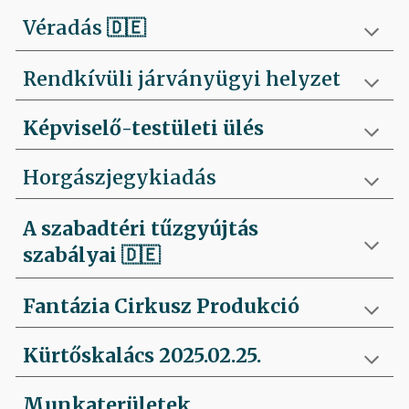
Véradás
🇩🇪
Rendkívüli járványügyi helyzet
Képviselő-testületi ülés
Horgászjegykiadás
A szabadtéri tűzgyújtás
szabályai
🇩🇪
Fantázia Cirkusz Produkció
Kürtőskalács 2025.02.25.
Munkaterületek,