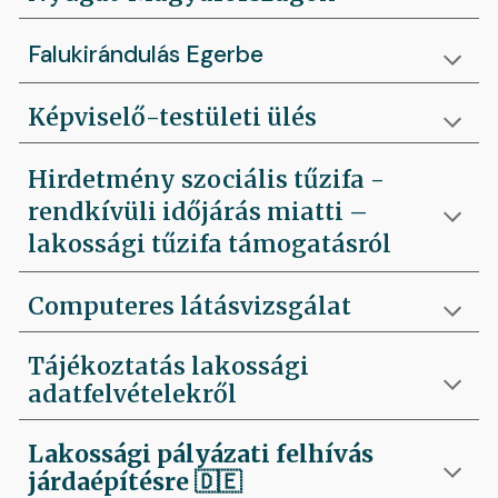
Falukirándulás Egerbe
Képviselő-testületi ülés
Hirdetmény szociális tűzifa -
rendkívüli időjárás miatti –
lakossági tűzifa támogatásról
Computeres látásvizsgálat
Tájékoztatás lakossági
adatfelvételekről
Lakossági pályázati felhívás
járdaépítésre
🇩🇪