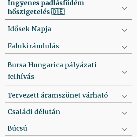
Ingyenes padlásfödém
hőszigetelés
🇩🇪
Idősek Napja
Falukirándulás
Bursa Hungarica pályázati
felhívás
Tervezett áramszünet várható
Családi délután
Búcsú