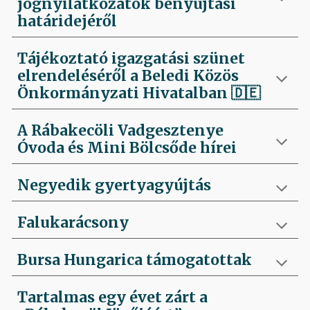
jognyilatkozatok benyújtási
határidejéről
Tájékoztató igazgatási szünet
elrendeléséről a Beledi Közös
Önkormányzati Hivatalban
🇩🇪
A Rábakecöli Vadgesztenye
Óvoda és Mini Bölcsőde hírei
Negyedik
gyertyagyújtás
Falukarácsony
Bursa Hungarica támogatottak
Tartalmas egy évet zárt a