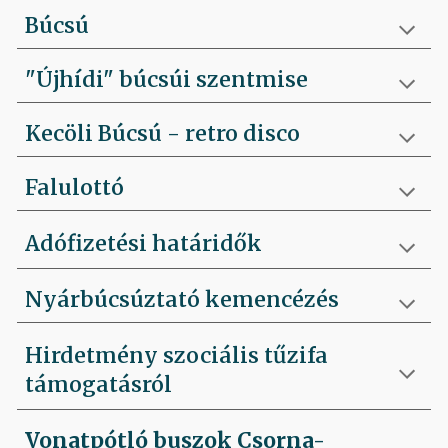
Búcsú
"Újhídi" búcsúi szentmise
Kecöli Búcsú - retro disco
Falulottó
Adófizetési határidők
Nyárbúcsúztató kemencézés
Hirdetmény szociális tűzifa
támogatásról
Vonatpótló buszok Csorna-