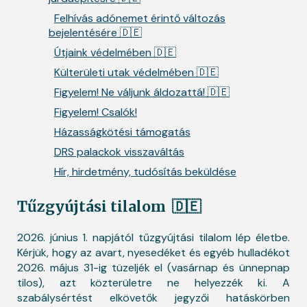
Felhívás adónemet érintő változás
bejelentésére 🇩🇪
Útjaink védelmében 🇩🇪
Külterületi utak védelmében 🇩🇪
Figyelem! Ne váljunk áldozattá! 🇩🇪
Figyelem! Csalók!
Házasságkötési támogatás
DRS palackok visszaváltás
Hír, hirdetmény, tudósítás beküldése
Tűzgyújtási tilalom
🇩🇪
2026. június 1. napjától tűzgyújtási tilalom lép életbe.
Kérjük, hogy az avart, nyesedéket és egyéb hulladékot
2026. május 31-ig tüzeljék el (vasárnap és ünnepnap
tilos), azt közterületre ne helyezzék ki. A
szabálysértést elkövetők jegyzői hatáskörben