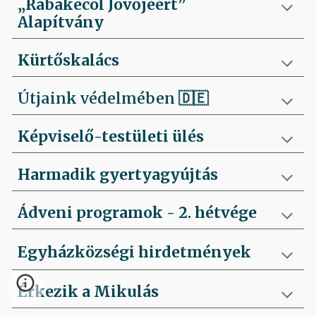
„Rábakecöl Jövőjéért”
Alapítvány
Kürtőskalács
Útjaink védelmében
🇩🇪
Képviselő-testületi ülés
Harmadik gyertyagyújtás
Ádveni programok - 2. hétvége
Egyházközségi hirdetmények
Érkezik a Mikulás