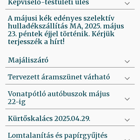
Képviselő-testületi ülés
A májusi kék edényes szelektív
hulladékszállítás MA, 2025. május
23. péntek éjjel történik. Kérjük
terjesszék a hírt!
Majáliszáró
Tervezett áramszünet várható
Vonatpótló autóbuszok május
22-ig
Kürtőskalács 2025.04.29.
Lomtalanítás és papírgyűjtés