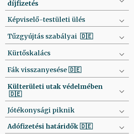
díjfizetés
Képviselő-testületi ülés
Tűzgyújtás szabályai
🇩🇪
Kürtőskalács
Fák visszanyesése
🇩🇪
Külterületi utak védelmében
🇩🇪
Jótékonysági piknik
Adófizetési határidők
🇩🇪