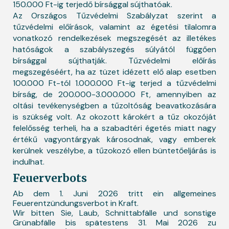
150.000 Ft-ig terjedő bírsággal sújthatóak.
Az Országos Tűzvédelmi Szabályzat szerint a
tűzvédelmi előírások, valamint az égetési tilalomra
vonatkozó rendelkezések megszegését az illetékes
hatóságok a szabályszegés súlyától függően
bírsággal sújthatják. Tűzvédelmi előírás
megszegéséért, ha az tüzet idézett elő alap esetben
100.000 Ft-tól 1.000.000 Ft-ig terjed a tűzvédelmi
bírság, de 200.000-3.000.000 Ft, amennyiben az
oltási tevékenységben a tűzoltóság beavatkozására
is szükség volt. Az okozott károkért a tűz okozóját
felelősség terheli, ha a szabadtéri égetés miatt nagy
értékű vagyontárgyak károsodnak, vagy emberek
kerülnek veszélybe, a tűzokozó ellen büntetőeljárás is
indulhat.
Feuerverbots
Ab dem 1. Juni 2026 tritt ein allgemeines
Feuerentzündungsverbot in Kraft.
Wir bitten Sie, Laub, Schnittabfälle und sonstige
Grünabfälle bis spätestens 31. Mai 2026 zu