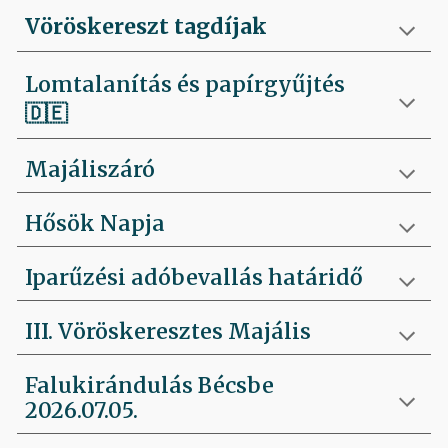
Vöröskereszt tagdíjak
Lomtalanítás és papírgyűjtés
🇩🇪
Majáliszáró
Hősök Napja
Iparűzési adóbevallás határidő
III. Vöröskeresztes Majális
Falukirándulás Bécsbe
2026.07.05.