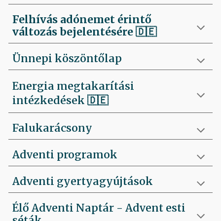
Felhívás
adónemet érintő
változás bejelentésére 🇩🇪
Ünnepi köszöntőlap
Energia megtakarítási
intézkedések 🇩🇪
Falukarácsony
Adventi programok
Adventi gyertyagyújtások
Élő Adventi Naptár - Advent esti
séták