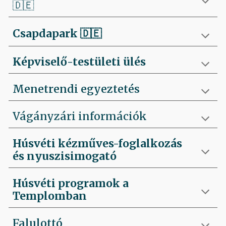
🇩🇪
Csapdapark
🇩🇪
Képviselő-testületi ülés
Menetrendi egyeztetés
Vágányzári információk
Húsvéti kézműves-foglalkozás
és nyuszisimogató
Húsvéti programok a
Templomban
Falulottó