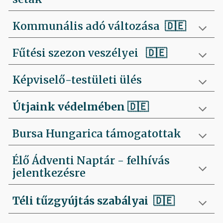
Kommunális adó változása 🇩🇪
Fűtési szezon veszélyei
🇩🇪
Képviselő-testületi ülés
Útjaink védelmében
🇩🇪
Bursa Hungarica támogatottak
Élő Ádventi Naptár - felhívás
jelentkezésre
Téli tűzgyújtás szabályai
🇩🇪