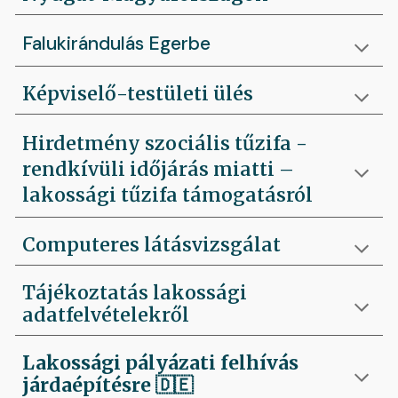
Falukirándulás Egerbe
Képviselő-testületi ülés
Hirdetmény szociális tűzifa -
rendkívüli időjárás miatti –
lakossági tűzifa támogatásról
Computeres látásvizsgálat
Tájékoztatás lakossági
adatfelvételekről
Lakossági pályázati felhívás
járdaépítésre
🇩🇪