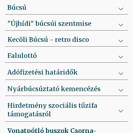
Búcsú
"Újhídi" búcsúi szentmise
Kecöli Búcsú - retro disco
Falulottó
Adófizetési határidők
Nyárbúcsúztató kemencézés
Hirdetmény szociális tűzifa
támogatásról
Vonatpótló buszok Csorna-