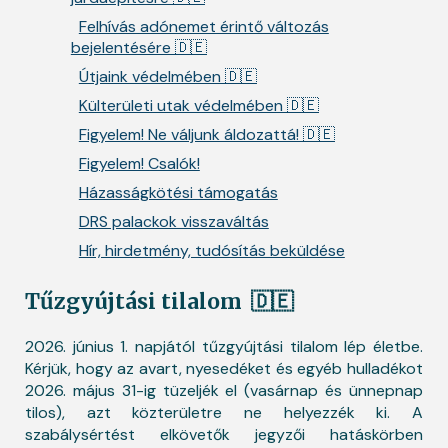
Felhívás adónemet érintő változás
bejelentésére 🇩🇪
Útjaink védelmében 🇩🇪
Külterületi utak védelmében 🇩🇪
Figyelem! Ne váljunk áldozattá! 🇩🇪
Figyelem! Csalók!
Házasságkötési támogatás
DRS palackok visszaváltás
Hír, hirdetmény, tudósítás beküldése
Tűzgyújtási tilalom
🇩🇪
2026. június 1. napjától tűzgyújtási tilalom lép életbe.
Kérjük, hogy az avart, nyesedéket és egyéb hulladékot
2026. május 31-ig tüzeljék el (vasárnap és ünnepnap
tilos), azt közterületre ne helyezzék ki. A
szabálysértést elkövetők jegyzői hatáskörben