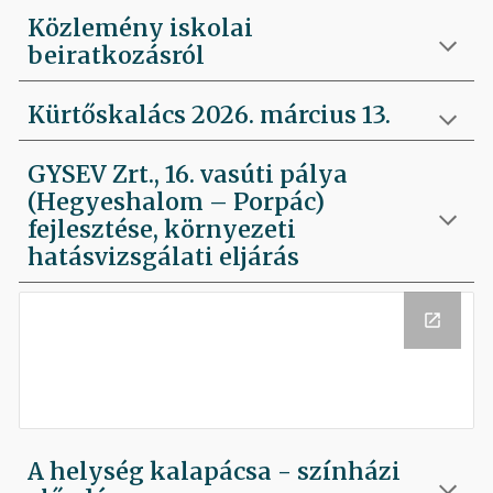
Közlemény iskolai
beiratkozásról
Kürtőskalács 2026. március 13.
GYSEV Zrt., 16. vasúti pálya
(Hegyeshalom – Porpác)
fejlesztése, környezeti
hatásvizsgálati eljárás
A helység kalapácsa - színházi