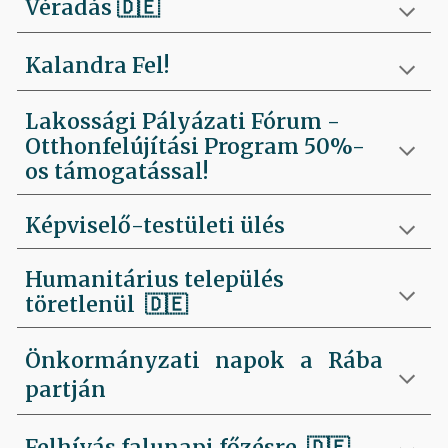
Véradás
🇩🇪
Kalandra Fel!
Lakossági Pályázati Fórum -
Otthonfelújítási Program 50%-
os támogatással!
Képviselő-testületi ülés
Humanitárius település
töretlenül
🇩🇪
Önkormányzati napok a Rába
partján
Felhívás falunapi főzésre
🇩🇪