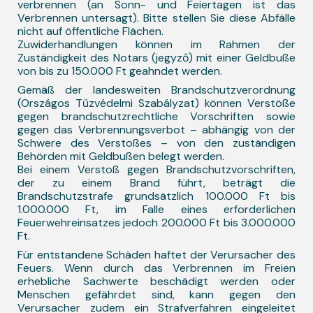
verbrennen (an Sonn- und Feiertagen ist das
Verbrennen untersagt). Bitte stellen Sie diese Abfälle
nicht auf öffentliche Flächen.
Zuwiderhandlungen können im Rahmen der
Zuständigkeit des Notars (jegyző) mit einer Geldbuße
von bis zu 150.000 Ft geahndet werden.
Gemäß der landesweiten Brandschutzverordnung
(Országos Tűzvédelmi Szabályzat) können Verstöße
gegen brandschutzrechtliche Vorschriften sowie
gegen das Verbrennungsverbot – abhängig von der
Schwere des Verstoßes – von den zuständigen
Behörden mit Geldbußen belegt werden.
Bei einem Verstoß gegen Brandschutzvorschriften,
der zu einem Brand führt, beträgt die
Brandschutzstrafe grundsätzlich 100.000 Ft bis
1.000.000 Ft, im Falle eines erforderlichen
Feuerwehreinsatzes jedoch 200.000 Ft bis 3.000.000
Ft.
Für entstandene Schäden haftet der Verursacher des
Feuers. Wenn durch das Verbrennen im Freien
erhebliche Sachwerte beschädigt werden oder
Menschen gefährdet sind, kann gegen den
Verursacher zudem ein Strafverfahren eingeleitet