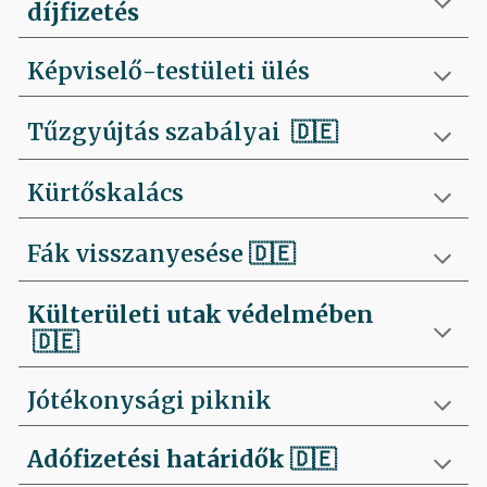
díjfizetés
Képviselő-testületi ülés
Tűzgyújtás szabályai
🇩🇪
Kürtőskalács
Fák visszanyesése
🇩🇪
Külterületi utak védelmében
🇩🇪
Jótékonysági piknik
Adófizetési határidők
🇩🇪