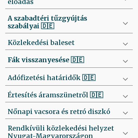
előadás
A szabadtéri tűzgyújtás
szabályai
🇩🇪
Közlekedési baleset
Fák visszanyesése
🇩🇪
Adófizetési határidők 🇩🇪
Értesítés áramszünetről 🇩🇪
Nőnapi vacsora és retró diszkó
Rendkívüli közlekedési helyzet
Nyugat-Magyarországon