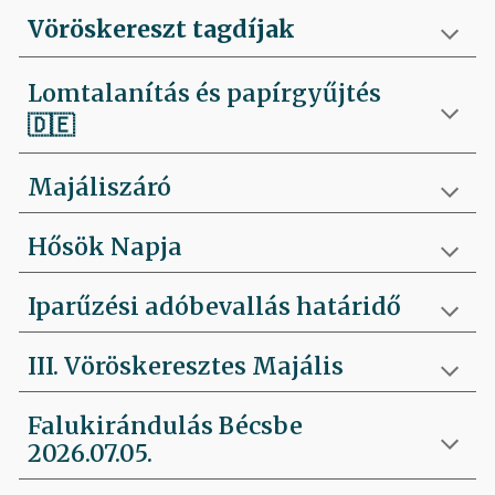
Vöröskereszt tagdíjak
Lomtalanítás és papírgyűjtés
🇩🇪
Majáliszáró
Hősök Napja
Iparűzési adóbevallás határidő
III. Vöröskeresztes Majális
Falukirándulás Bécsbe
2026.07.05.