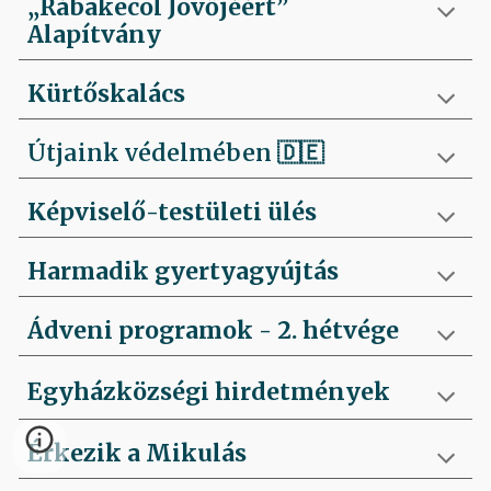
„Rábakecöl Jövőjéért”
Alapítvány
Kürtőskalács
Útjaink védelmében
🇩🇪
Képviselő-testületi ülés
Harmadik gyertyagyújtás
Ádveni programok - 2. hétvége
Egyházközségi hirdetmények
Érkezik a Mikulás