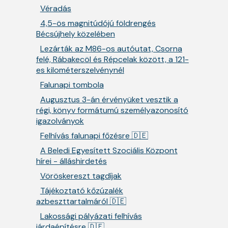
Véradás
4,5-ös magnitúdójú földrengés
Bécsújhely közelében
Lezárták az M86-os autóutat, Csorna
felé, Rábakecöl és Répcelak között, a 121-
es kilométerszelvénynél
Falunapi tombola
Augusztus 3-án érvényüket vesztik a
régi, könyv formátumú személyazonosító
igazolványok
Felhívás falunapi főzésre 🇩🇪
A Beledi Egyesített Szociális Központ
hírei - álláshirdetés
Vöröskereszt tagdíjak
Tájékoztató kőzúzalék
azbeszttartalmáról 🇩🇪
Lakossági pályázati felhívás
járdaépítésre 🇩🇪