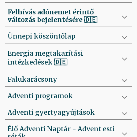
Felhívás
adónemet érintő
változás bejelentésére 🇩🇪
Ünnepi köszöntőlap
Energia megtakarítási
intézkedések 🇩🇪
Falukarácsony
Adventi programok
Adventi gyertyagyújtások
Élő Adventi Naptár - Advent esti
séták