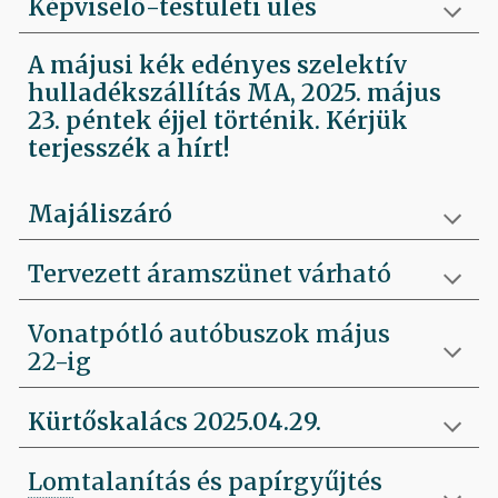
Képviselő-testületi ülés
A májusi kék edényes szelektív
hulladékszállítás MA, 2025. május
23. péntek éjjel történik. Kérjük
terjesszék a hírt!
Majáliszáró
Tervezett áramszünet várható
Vonatpótló autóbuszok május
22-ig
Kürtőskalács 2025.04.29.
Lomtalanítás és papírgyűjtés