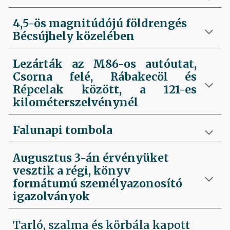
4,5-ös magnitúdójú földrengés
Bécsújhely közelében
Lezárták az M86-os autóutat,
Csorna felé, Rábakecöl és
Répcelak között, a 121-es
kilométerszelvénynél
Falunapi tombola
Augusztus 3-án érvényüket
vesztik a régi, könyv
formátumú személyazonosító
igazolványok
Tarló, szalma és körbála kapott