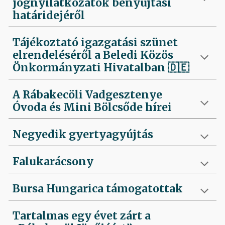
jognyilatkozatok benyújtási
határidejéről
Tájékoztató igazgatási szünet
elrendeléséről a Beledi Közös
Önkormányzati Hivatalban
🇩🇪
A Rábakecöli Vadgesztenye
Óvoda és Mini Bölcsőde hírei
Negyedik
gyertyagyújtás
Falukarácsony
Bursa Hungarica támogatottak
Tartalmas egy évet zárt a