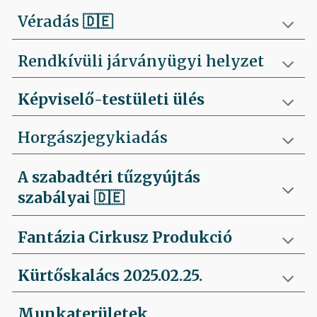
Véradás
🇩🇪
Rendkívüli járványügyi helyzet
Képviselő-testületi ülés
Horgászjegykiadás
A szabadtéri tűzgyújtás
szabályai
🇩🇪
Fantázia Cirkusz Produkció
Kürtőskalács 2025.02.25.
Munkaterületek,