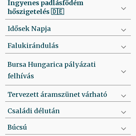
Ingyenes padlásfödém
hőszigetelés
🇩🇪
Idősek Napja
Falukirándulás
Bursa Hungarica pályázati
felhívás
Tervezett áramszünet várható
Családi délután
Búcsú