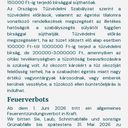
150.000 Ft-ig terjedő bírsággal sújthatóak.
Az Országos Tűzvédelmi Szabályzat szerint a
tűzvédelmi előírások, valamint az égetési tilalomra
vonatkozó rendelkezések megszegését az illetékes
hatóságok a szabályszegés súlyától függően
bírsággal sújthatják. Tűzvédelmi előírás
megszegéséért, ha az tüzet idézett elő alap esetben
100.000 Ft-tól 1.000.000 Ft-ig terjed a tűzvédelmi
bírság, de 200.000-3.000.000 Ft, amennyiben az
oltási tevékenységben a tűzoltóság beavatkozására
is szükség volt. Az okozott károkért a tűz okozóját
felelősség terheli, ha a szabadtéri égetés miatt nagy
értékű vagyontárgyak károsodnak, vagy emberek
kerülnek veszélybe, a tűzokozó ellen büntetőeljárás is
indulhat.
Feuerverbots
Ab dem 1. Juni 2026 tritt ein allgemeines
Feuerentzündungsverbot in Kraft.
Wir bitten Sie, Laub, Schnittabfälle und sonstige
Grünabfälle bis spätestens 31. Mai 2026 zu