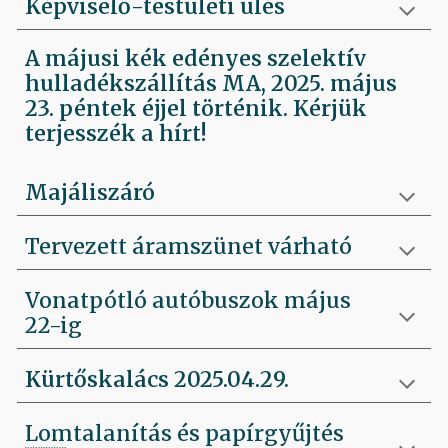
Képviselő-testületi ülés
A májusi kék edényes szelektív
hulladékszállítás MA, 2025. május
23. péntek éjjel történik. Kérjük
terjesszék a hírt!
Majáliszáró
Tervezett áramszünet várható
Vonatpótló autóbuszok május
22-ig
Kürtőskalács 2025.04.29.
Lomtalanítás és papírgyűjtés