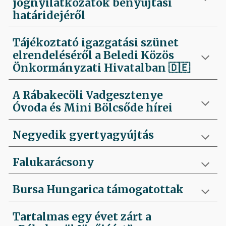
jognyilatkozatok benyújtási
határidejéről
Tájékoztató igazgatási szünet
elrendeléséről a Beledi Közös
Önkormányzati Hivatalban
🇩🇪
A Rábakecöli Vadgesztenye
Óvoda és Mini Bölcsőde hírei
Negyedik
gyertyagyújtás
Falukarácsony
Bursa Hungarica támogatottak
Tartalmas egy évet zárt a