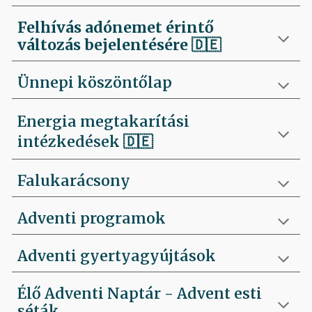
Felhívás
adónemet érintő
változás bejelentésére 🇩🇪
Ünnepi köszöntőlap
Energia megtakarítási
intézkedések 🇩🇪
Falukarácsony
Adventi programok
Adventi gyertyagyújtások
Élő Adventi Naptár - Advent esti
séták