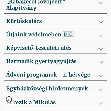
„Rábakecöl Jövőjéért”
Alapítvány
Kürtőskalács
Útjaink védelmében
🇩🇪
Képviselő-testületi ülés
Harmadik gyertyagyújtás
Ádveni programok - 2. hétvége
Egyházközségi hirdetmények
Érkezik a Mikulás