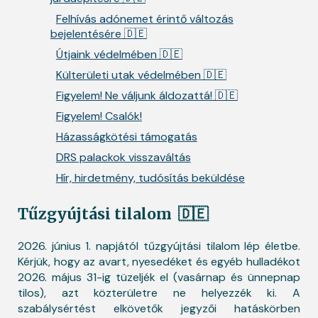
Felhívás adónemet érintő változás
bejelentésére 🇩🇪
Útjaink védelmében 🇩🇪
Külterületi utak védelmében 🇩🇪
Figyelem! Ne váljunk áldozattá! 🇩🇪
Figyelem! Csalók!
Házasságkötési támogatás
DRS palackok visszaváltás
Hír, hirdetmény, tudósítás beküldése
Tűzgyújtási tilalom
🇩🇪
2026. június 1. napjától tűzgyújtási tilalom lép életbe.
Kérjük, hogy az avart, nyesedéket és egyéb hulladékot
2026. május 31-ig tüzeljék el (vasárnap és ünnepnap
tilos), azt közterületre ne helyezzék ki. A
szabálysértést elkövetők jegyzői hatáskörben