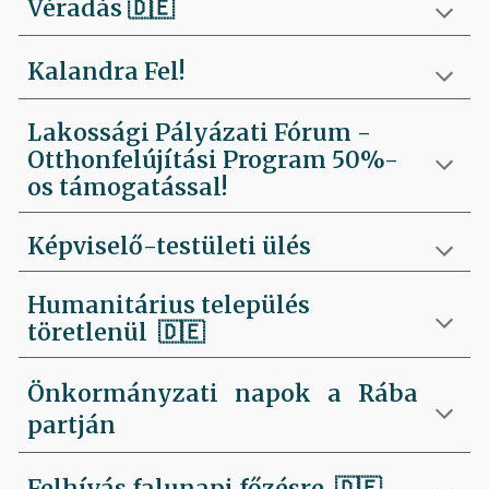
Véradás
🇩🇪
Kalandra Fel!
Lakossági Pályázati Fórum -
Otthonfelújítási Program 50%-
os támogatással!
Képviselő-testületi ülés
Humanitárius település
töretlenül
🇩🇪
Önkormányzati napok a Rába
partján
Felhívás falunapi főzésre
🇩🇪