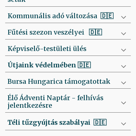
Kommunális adó változása 🇩🇪
Fűtési szezon veszélyei
🇩🇪
Képviselő-testületi ülés
Útjaink védelmében
🇩🇪
Bursa Hungarica támogatottak
Élő Ádventi Naptár - felhívás
jelentkezésre
Téli tűzgyújtás szabályai
🇩🇪