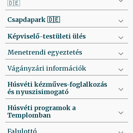
🇩🇪
Csapdapark
🇩🇪
Képviselő-testületi ülés
Menetrendi egyeztetés
Vágányzári információk
Húsvéti kézműves-foglalkozás
és nyuszisimogató
Húsvéti programok a
Templomban
Falulottó