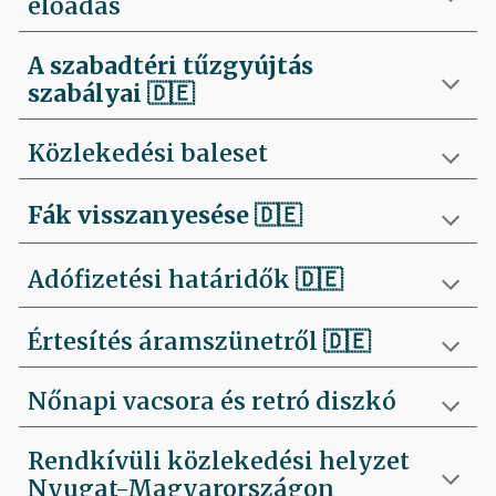
előadás
A szabadtéri tűzgyújtás
szabályai
🇩🇪
Közlekedési baleset
Fák visszanyesése
🇩🇪
Adófizetési határidők 🇩🇪
Értesítés áramszünetről 🇩🇪
Nőnapi vacsora és retró diszkó
Rendkívüli közlekedési helyzet
Nyugat-Magyarországon