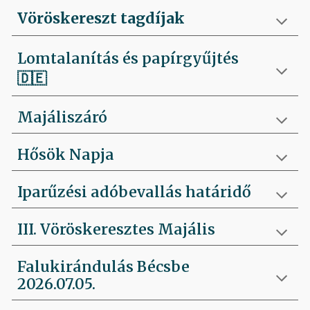
Vöröskereszt tagdíjak
Lomtalanítás és papírgyűjtés
🇩🇪
Majáliszáró
Hősök Napja
Iparűzési adóbevallás határidő
III. Vöröskeresztes Majális
Falukirándulás Bécsbe
2026.07.05.