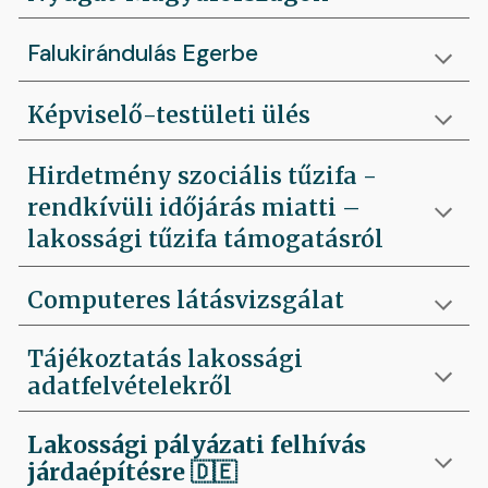
Falukirándulás Egerbe
Képviselő-testületi ülés
Hirdetmény szociális tűzifa -
rendkívüli időjárás miatti –
lakossági tűzifa támogatásról
Computeres látásvizsgálat
Tájékoztatás lakossági
adatfelvételekről
Lakossági pályázati felhívás
járdaépítésre
🇩🇪