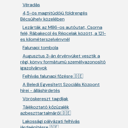
Véradás
4,5-ös magnitúdójú földrengés
Bécsújhely közelében
Lezárták az M86-os autóutat, Csorna
felé, Rábakecöl és Répcelak között, a 121-
es kilométerszelvénynél
Falunapi tombola
Augusztus 3-án érvényüket vesztik a
régi, könyv formátumú személyazonosító
igazolványok
Felhívás falunapi főzésre 🇩🇪
A Beledi Egyesített Szociális Központ
hírei - álláshirdetés
Vöröskereszt tagdíjak
Tájékoztató kőzúzalék
azbeszttartalmáról 🇩🇪
Lakossági pályázati felhívás
járdaépítésre 🇩🇪