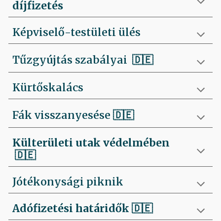
díjfizetés
Képviselő-testületi ülés
Tűzgyújtás szabályai
🇩🇪
Kürtőskalács
Fák visszanyesése
🇩🇪
Külterületi utak védelmében
🇩🇪
Jótékonysági piknik
Adófizetési határidők
🇩🇪