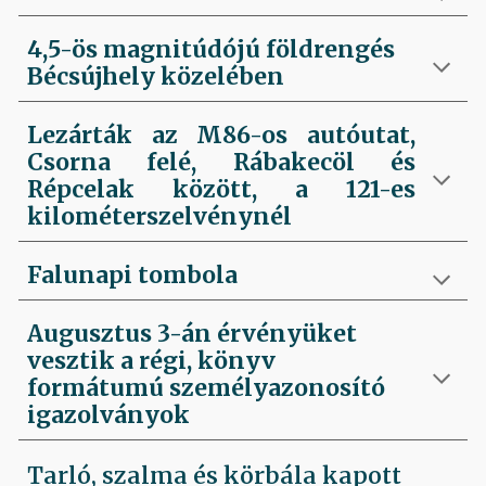
4,5-ös magnitúdójú földrengés
Bécsújhely közelében
Lezárták az M86-os autóutat,
Csorna felé, Rábakecöl és
Répcelak között, a 121-es
kilométerszelvénynél
Falunapi tombola
Augusztus 3-án érvényüket
vesztik a régi, könyv
formátumú személyazonosító
igazolványok
Tarló, szalma és körbála kapott