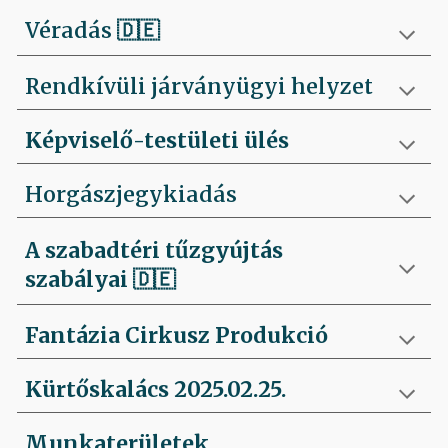
Véradás
🇩🇪
Rendkívüli járványügyi helyzet
Képviselő-testületi ülés
Horgászjegykiadás
A szabadtéri tűzgyújtás
szabályai
🇩🇪
Fantázia Cirkusz Produkció
Kürtőskalács 2025.02.25.
Munkaterületek,