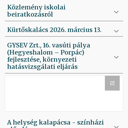
Közlemény iskolai
beiratkozásról
Kürtőskalács 2026. március 13.
GYSEV Zrt., 16. vasúti pálya
(Hegyeshalom – Porpác)
fejlesztése, környezeti
hatásvizsgálati eljárás
A helység kalapácsa - színházi