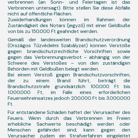
verbrennen (an Sonn- und Feiertagen ist das
Verbrennen untersagt). Bitte stellen Sie diese Abfälle
nicht auf öffentliche Flächen.
Zuwiderhandlungen können im Rahmen der
Zuständigkeit des Notars (jegyző) mit einer Geldbuße
von bis zu 150.000 Ft geahndet werden.
Gemäß der landesweiten Brandschutzverordnung
(Országos Tűzvédelmi Szabályzat) können Verstöße
gegen brandschutzrechtliche Vorschriften sowie
gegen das Verbrennungsverbot – abhängig von der
Schwere des Verstoßes – von den zuständigen
Behörden mit Geldbußen belegt werden.
Bei einem Verstoß gegen Brandschutzvorschriften,
der zu einem Brand führt, beträgt die
Brandschutzstrafe grundsätzlich 100.000 Ft bis
1.000.000 Ft, im Falle eines erforderlichen
Feuerwehreinsatzes jedoch 200.000 Ft bis 3.000.000
Ft.
Für entstandene Schäden haftet der Verursacher des
Feuers. Wenn durch das Verbrennen im Freien
erhebliche Sachwerte beschädigt werden oder
Menschen gefährdet sind, kann gegen den
Verursacher zudem ein Strafverfahren eingeleitet