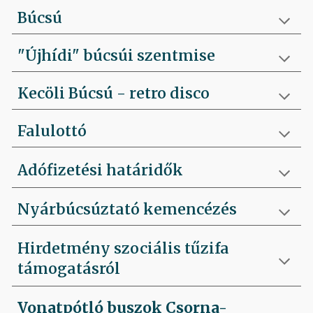
Búcsú
"Újhídi" búcsúi szentmise
Kecöli Búcsú - retro disco
Falulottó
Adófizetési határidők
Nyárbúcsúztató kemencézés
Hirdetmény szociális tűzifa
támogatásról
Vonatpótló buszok Csorna-