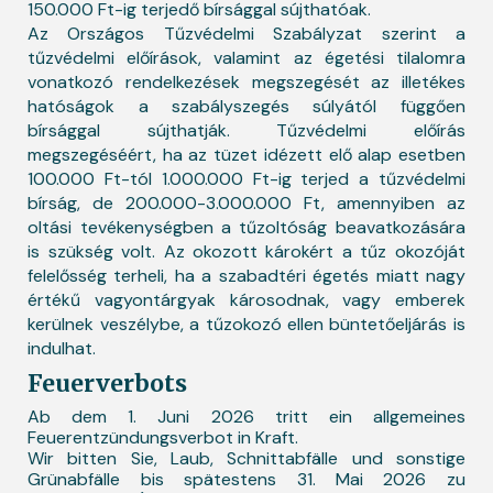
150.000 Ft-ig terjedő bírsággal sújthatóak.
Az Országos Tűzvédelmi Szabályzat szerint a
tűzvédelmi előírások, valamint az égetési tilalomra
vonatkozó rendelkezések megszegését az illetékes
hatóságok a szabályszegés súlyától függően
bírsággal sújthatják. Tűzvédelmi előírás
megszegéséért, ha az tüzet idézett elő alap esetben
100.000 Ft-tól 1.000.000 Ft-ig terjed a tűzvédelmi
bírság, de 200.000-3.000.000 Ft, amennyiben az
oltási tevékenységben a tűzoltóság beavatkozására
is szükség volt. Az okozott károkért a tűz okozóját
felelősség terheli, ha a szabadtéri égetés miatt nagy
értékű vagyontárgyak károsodnak, vagy emberek
kerülnek veszélybe, a tűzokozó ellen büntetőeljárás is
indulhat.
Feuerverbots
Ab dem 1. Juni 2026 tritt ein allgemeines
Feuerentzündungsverbot in Kraft.
Wir bitten Sie, Laub, Schnittabfälle und sonstige
Grünabfälle bis spätestens 31. Mai 2026 zu