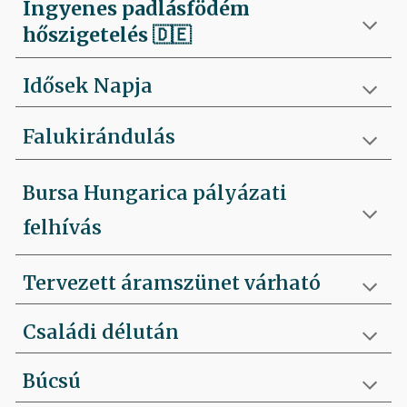
Ingyenes padlásfödém
hőszigetelés
🇩🇪
Idősek Napja
Falukirándulás
Bursa Hungarica pályázati
felhívás
Tervezett áramszünet várható
Családi délután
Búcsú