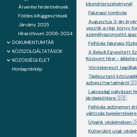
kilométerszelvénynél
Árverési hirdetmények
Falunapi tombola
Földes kifüggesztések
Augusztus 3-án érvé
Járvány 2025
vesztik a régi, könyv 
Hírarchívum 2006-2024
személyazonosító igaz
DOKUMENTUMTÁR
Felhívás falunapi főzé
KÖZSZOLGÁLTATÁSOK
A Beledi Egyesített Sz
Központ hírei - álláshi
KÖZÖSSÉGI ÉLET
Vöröskereszt tagdíja
Honlaptérkép
Tájékoztató kőzúzalé
azbeszttartalmáról 🇩
Lakossági pályázati fe
járdaépítésre 🇩🇪
Felhívás adónemet ér
változás bejelentésére
Útjaink védelmében 
Külterületi utak véde