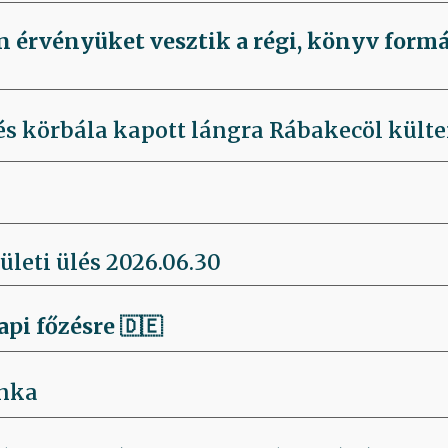
n érvényüket vesztik a régi, könyv for
és körbála kapott lángra Rábakecöl külte
ületi ülés 2026.06.30
api főzésre
🇩🇪
nka