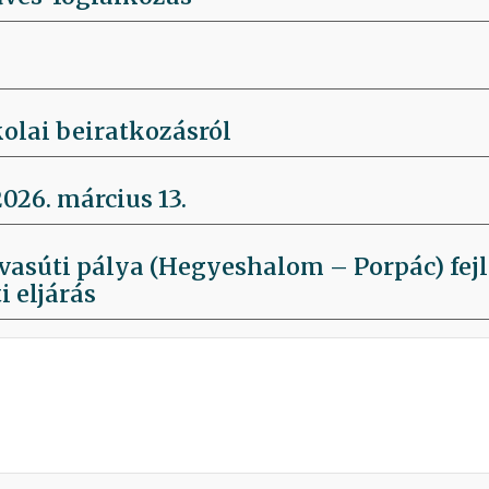
olai beiratkozásról
026. március 13.
. vasúti pálya (Hegyeshalom – Porpác) fej
i eljárás