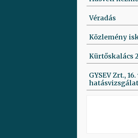
Véradás
Közlemény isk
Kürtőskalács 2
GYSEV Zrt., 16
hatásvizsgálat