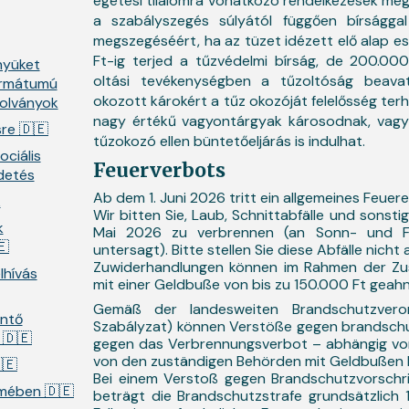
égetési tilalomra vonatkozó rendelkezések meg
a szabályszegés súlyától függően bírsággal 
megszegéséért, ha az tüzet idézett elő alap e
Ft-ig terjed a tűzvédelmi bírság, de 200.0
nyüket
oltási tevékenységben a tűzoltóság beavat
formátumú
okozott károkért a tűz okozóját felelősség terh
olványok
nagy értékű vagyontárgyak károsodnak, vagy
sre 🇩🇪
tűzokozó ellen büntetőeljárás is indulhat.
ociális
Feuerverbots
rdetés
Ab dem 1. Juni 2026 tritt ein allgemeines Feuer
k
Wir bitten Sie, Laub, Schnittabfälle und sonsti
k
Mai 2026 zu verbrennen (an Sonn- und Fe
🇪
untersagt). Bitte stellen Sie diese Abfälle nicht 
Zuwiderhandlungen können im Rahmen der Zus
lhívás
mit einer Geldbuße von bis zu 150.000 Ft geah
Gemäß der landesweiten Brandschutzvero
intő
Szabályzat) können Verstöße gegen brandschut
 🇩🇪
gegen das Verbrennungsverbot – abhängig vo
von den zuständigen Behörden mit Geldbußen 
🇪
Bei einem Verstoß gegen Brandschutzvorschrif
lmében 🇩🇪
beträgt die Brandschutzstrafe grundsätzlich 