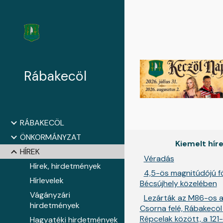
Sk
Rábakecöl
RÁBAKECÖL
ÖNKORMÁNYZAT
Kiemelt hír
HÍREK
Véradás
Hírek, hirdetmények
4,5-ös magnitúdójú f
Hírlevelek
Bécsújhely közelében
Vágányzári
Lezárták az M86-os a
hirdetmények
Csorna felé, Rábakecöl
Répcelak között, a 121
Hagyatéki hirdetmények