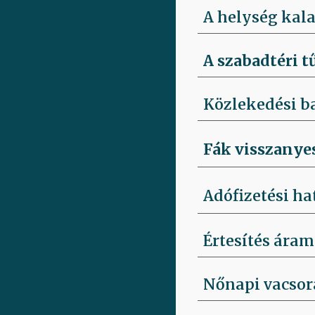
A helység kala
A szabadtéri t
Közlekedési b
Fák visszanye
Adófizetési ha
Értesítés áram
Nőnapi vacsora