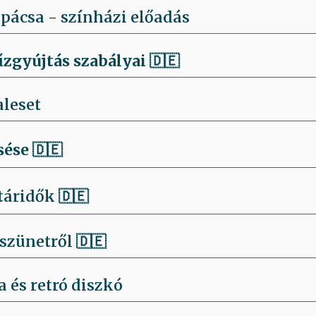
pácsa - színházi előadás
űzgyújtás szabályai
🇩🇪
aleset
sése
🇩🇪
táridők 🇩🇪
szünetről 🇩🇪
 és retró diszkó