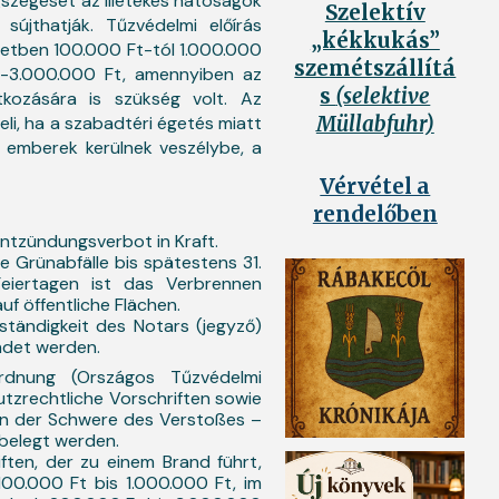
szegését az illetékes hatóságok
Szelektív
sújthatják. Tűzvédelmi előírás
„kékkukás”
setben 100.000 Ft-tól 1.000.000
szemétszállítá
00-3.000.000 Ft, amennyiben az
s
(selektive
kozására is szükség volt. Az
eli, ha a szabadtéri égetés miatt
Müllabfuhr)
 emberek kerülnek veszélybe, a
Vérvétel a
rendelőben
entzündungsverbot in Kraft.
ge Grünabfälle bis spätestens 31.
iertagen ist das Verbrennen
auf öffentliche Flächen.
tändigkeit des Notars (jegyző)
ndet werden.
rdnung (Országos Tűzvédelmi
zrechtliche Vorschriften sowie
n der Schwere des Verstoßes –
belegt werden.
ten, der zu einem Brand führt,
100.000 Ft bis 1.000.000 Ft, im