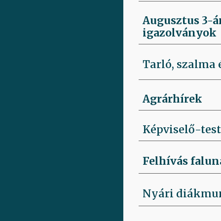
Augusztus 3-á
igazolványok
Tarló, szalma 
Agrárhírek
Képviselő-test
Felhívás falun
Nyári diákmu