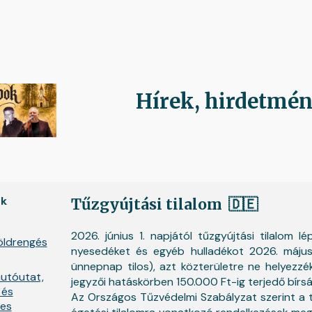
ip to main content
Skip to navigat
Hírek, hirdetmé
ek
Tűzgyújtási tilalom
🇩🇪
2026. június 1. napjától tűzgyújtási tilalom lé
öldrengés
nyesedéket és egyéb hulladékot 2026. május 
ünnepnap tilos), azt közterületre ne helyezzé
utóutat,
jegyzői hatáskörben 150.000 Ft-ig terjedő bírsá
 és
Az Országos Tűzvédelmi Szabályzat szerint a t
-es