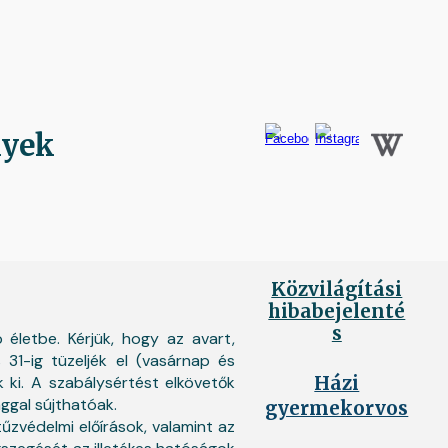
ion
nyek
Közvilágítási
hibabejelenté
s
p életbe. Kérjük, hogy az avart,
31-ig tüzeljék el (vasárnap és
k ki. A szabálysértést elkövetők
Házi
ggal sújthatóak.
gyermekorvos
űzvédelmi előírások, valamint az