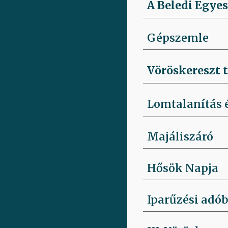
A Beledi Egyes
Gépszemle
Vöröskereszt 
Lomtalanítás é
Majáliszáró
Hősök Napja
Iparűzési adób