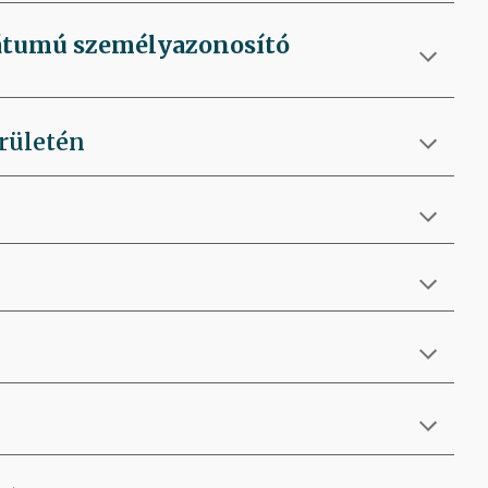
mátumú személyazonosító
rületén