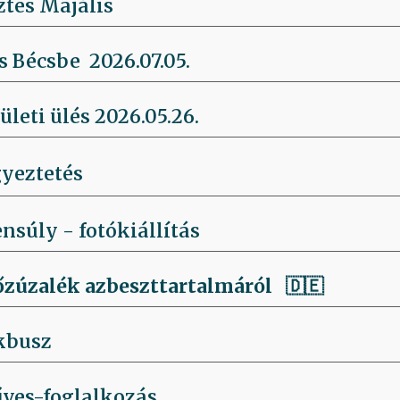
ztes Majális
 Bécsbe 2026.07.05.
leti ülés 2026.05.26.
yeztetés
súly - fotókiállítás
őzúzalék azbeszttartalmáról 🇩🇪
kbusz
ves-foglalkozás