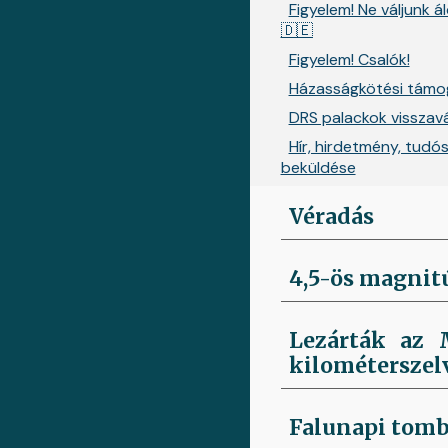
Figyelem! Ne váljunk á
🇩🇪
Figyelem! Csalók!
Házasságkötési támo
DRS palackok visszav
Hír, hirdetmény, tudós
beküldése
Véradás
4,5-ös magnit
Lezárták az M
kilométerszel
Falunapi tomb