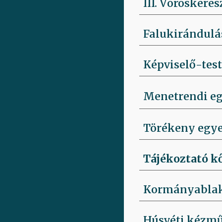
III. Vöröskeres
Falukirándulás
Képviselő-testü
Menetrendi eg
Törékeny egyen
Tájékoztató k
Kormányabla
Húsvéti kézmű