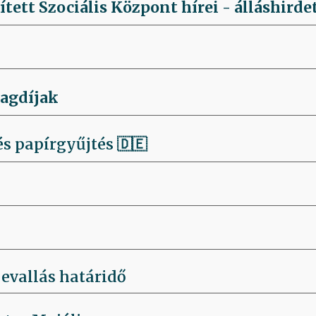
ített Szociális Központ hírei - álláshirde
tagdíjak
s papírgyűjtés 🇩🇪
evallás határidő