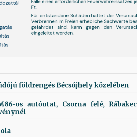
Falle eines erforderlichen Feuerwehreinsatzes
ldozattá!
Ft.
Für entstandene Schäden haftet der Verursac
Verbrennen im Freien erhebliche Sachwerte b
gatás
gefährdet sind, kann gegen den Verursac
eingeleitet werden.
áltás
ítás
údójú földrengés Bécsújhely közelében
86-os autóutat, Csorna felé, Rábakec
vénynél
ola