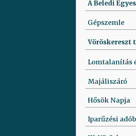
A Beledi Egyes
Gépszemle
Vöröskereszt 
Lomtalanítás é
Majáliszáró
Hősök Napja
Iparűzési adób