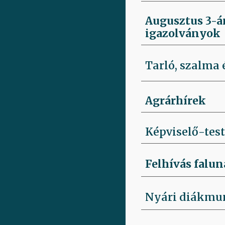
Augusztus 3-á
igazolványok
Tarló, szalma 
Agrárhírek
Képviselő-test
Felhívás falun
Nyári diákmu