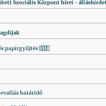
ített Szociális Központ hírei - álláshirde
tagdíjak
s papírgyűjtés 🇩🇪
evallás határidő