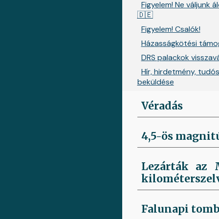
Figyelem! Ne váljunk á
🇩🇪
Figyelem! Csalók!
Házasságkötési támo
DRS palackok visszav
Hír, hirdetmény, tudós
beküldése
Véradás
4,5-ös magnit
Lezárták az M
kilométerszel
Falunapi tomb