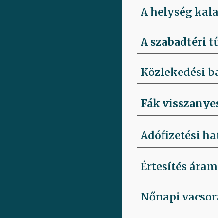
A helység kala
A szabadtéri t
Közlekedési b
Fák visszanye
Adófizetési ha
Értesítés áram
Nőnapi vacsora