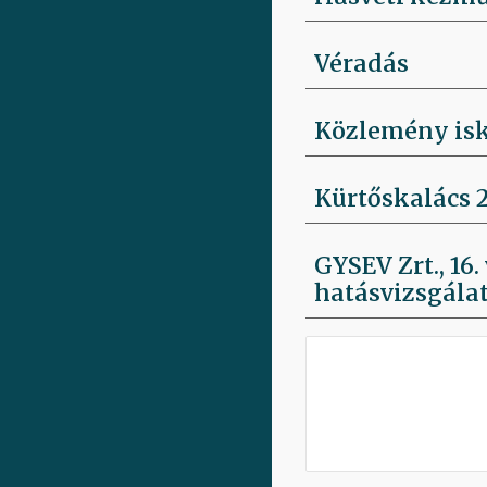
Véradás
Közlemény isk
Kürtőskalács 2
GYSEV Zrt., 16
hatásvizsgálat