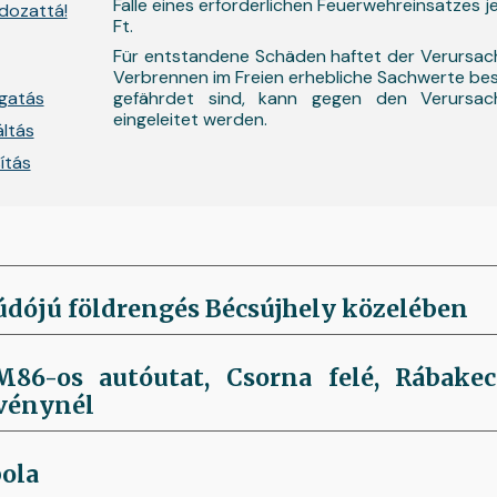
Falle eines erforderlichen Feuerwehreinsatzes
ldozattá!
Ft.
Für entstandene Schäden haftet der Verursac
Verbrennen im Freien erhebliche Sachwerte b
gatás
gefährdet sind, kann gegen den Verursac
eingeleitet werden.
áltás
ítás
údójú földrengés Bécsújhely közelében
86-os autóutat, Csorna felé, Rábakec
vénynél
ola