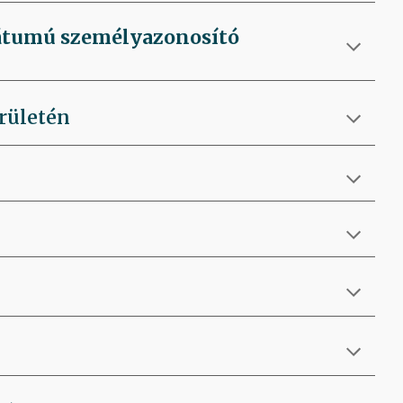
mátumú személyazonosító
rületén