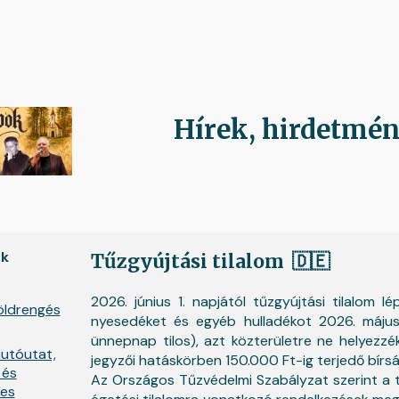
ip to main content
Skip to navigat
Hírek, hirdetmé
ek
Tűzgyújtási tilalom
🇩🇪
2026. június 1. napjától tűzgyújtási tilalom lé
öldrengés
nyesedéket és egyéb hulladékot 2026. május 
ünnepnap tilos), azt közterületre ne helyezzé
utóutat,
jegyzői hatáskörben 150.000 Ft-ig terjedő bírsá
 és
Az Országos Tűzvédelmi Szabályzat szerint a t
-es