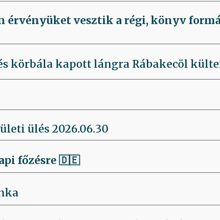
n érvényüket vesztik a régi, könyv for
és körbála kapott lángra Rábakecöl külte
ületi ülés 2026.06.30
api főzésre
🇩🇪
nka