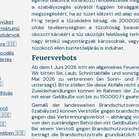
égetési tilalomra vonatkozó rendelkezések meg
a szabályszegés súlyától függően bírsággal 
megszegéséért, ha az tüzet idézett elő alap e
Ft-ig terjed a tűzvédelmi bírság, de 200.0
nyüket
oltási tevékenységben a tűzoltóság beavat
formátumú
okozott károkért a tűz okozóját felelősség terh
olványok
nagy értékű vagyontárgyak károsodnak, vagy
sre 🇩🇪
tűzokozó ellen büntetőeljárás is indulhat.
ociális
Feuerverbots
rdetés
Ab dem 1. Juni 2026 tritt ein allgemeines Feuer
k
Wir bitten Sie, Laub, Schnittabfälle und sonsti
k
Mai 2026 zu verbrennen (an Sonn- und Fe
🇪
untersagt). Bitte stellen Sie diese Abfälle nicht 
Zuwiderhandlungen können im Rahmen der Zus
lhívás
mit einer Geldbuße von bis zu 150.000 Ft geah
Gemäß der landesweiten Brandschutzvero
intő
Szabályzat) können Verstöße gegen brandschut
 🇩🇪
gegen das Verbrennungsverbot – abhängig vo
von den zuständigen Behörden mit Geldbußen 
🇪
Bei einem Verstoß gegen Brandschutzvorschrif
lmében 🇩🇪
beträgt die Brandschutzstrafe grundsätzlich 