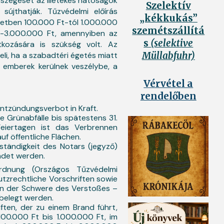
szegését az illetékes hatóságok
Szelektív
sújthatják. Tűzvédelmi előírás
„kékkukás”
setben 100.000 Ft-tól 1.000.000
szemétszállítá
00-3.000.000 Ft, amennyiben az
s
(selektive
kozására is szükség volt. Az
eli, ha a szabadtéri égetés miatt
Müllabfuhr)
 emberek kerülnek veszélybe, a
Vérvétel a
rendelőben
entzündungsverbot in Kraft.
ge Grünabfälle bis spätestens 31.
iertagen ist das Verbrennen
auf öffentliche Flächen.
tändigkeit des Notars (jegyző)
ndet werden.
rdnung (Országos Tűzvédelmi
zrechtliche Vorschriften sowie
n der Schwere des Verstoßes –
belegt werden.
ten, der zu einem Brand führt,
100.000 Ft bis 1.000.000 Ft, im