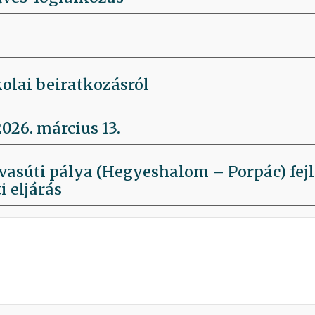
olai beiratkozásról
026. március 13.
. vasúti pálya (Hegyeshalom – Porpác) fej
i eljárás