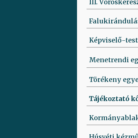
III. Vöröskeres
Falukirándulás
Képviselő-testü
Menetrendi eg
Törékeny egyen
Tájékoztató k
Kormányabla
Húsvéti kézmű