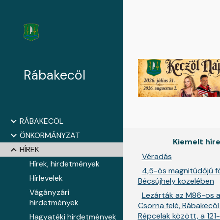
Sk
Rábakecöl
RÁBAKECÖL
ÖNKORMÁNYZAT
Kiemelt hír
HÍREK
Véradás
Hírek, hirdetmények
4,5-ös magnitúdójú f
Hírlevelek
Bécsújhely közelében
Vágányzári
Lezárták az M86-os a
hirdetmények
Csorna felé, Rábakecöl
Répcelak között, a 121
Hagyatéki hirdetmények