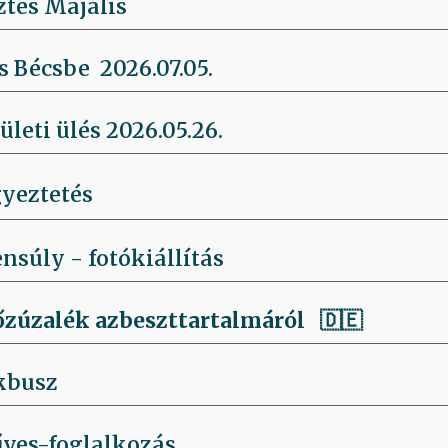
ztes Majális
 Bécsbe 2026.07.05.
leti ülés 2026.05.26.
yeztetés
súly - fotókiállítás
őzúzalék azbeszttartalmáról 🇩🇪
kbusz
ves-foglalkozás