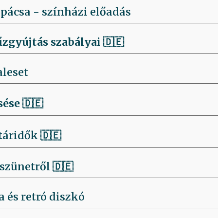
pácsa - színházi előadás
űzgyújtás szabályai
🇩🇪
aleset
sése
🇩🇪
táridők 🇩🇪
szünetről 🇩🇪
 és retró diszkó