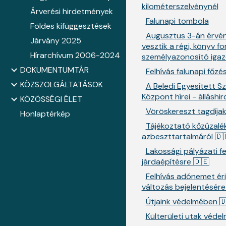
kilométerszelvénynél
Árverési hirdetmények
Falunapi tombola
Földes kifüggesztések
Augusztus 3-án érvé
Járvány 2025
vesztik a régi, könyv 
Hírarchívum 2006-2024
személyazonosító igaz
DOKUMENTUMTÁR
Felhívás falunapi főzé
KÖZSZOLGÁLTATÁSOK
A Beledi Egyesített Sz
Központ hírei - álláshi
KÖZÖSSÉGI ÉLET
Vöröskereszt tagdíja
Honlaptérkép
Tájékoztató kőzúzalé
azbeszttartalmáról 🇩
Lakossági pályázati fe
járdaépítésre 🇩🇪
Felhívás adónemet ér
változás bejelentésére
Útjaink védelmében 
Külterületi utak véde