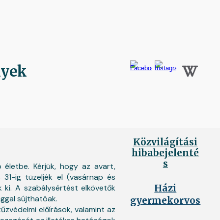
ion
nyek
Közvilágítási
hibabejelenté
s
p életbe. Kérjük, hogy az avart,
31-ig tüzeljék el (vasárnap és
k ki. A szabálysértést elkövetők
Házi
ggal sújthatóak.
gyermekorvos
űzvédelmi előírások, valamint az