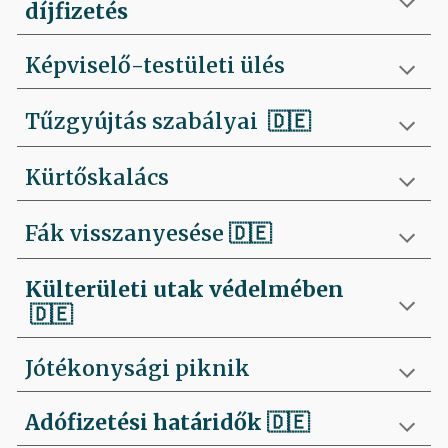
díjfizetés
Képviselő-testületi ülés
Tűzgyújtás szabályai
🇩🇪
Kürtőskalács
Fák visszanyesése
🇩🇪
Külterületi utak védelmében
🇩🇪
Jótékonysági piknik
Adófizetési határidők
🇩🇪