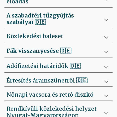
előadás
A szabadtéri tűzgyújtás
szabályai
🇩🇪
Közlekedési baleset
Fák visszanyesése
🇩🇪
Adófizetési határidők 🇩🇪
Értesítés áramszünetről 🇩🇪
Nőnapi vacsora és retró diszkó
Rendkívüli közlekedési helyzet
Nyugat-Magyarországon