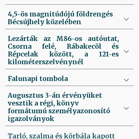
4,5-ös magnitúdójú földrengés
Bécsújhely közelében
Lezárták az M86-os autóutat,
Csorna felé, Rábakecöl és
Répcelak között, a 121-es
kilométerszelvénynél
Falunapi tombola
Augusztus 3-án érvényüket
vesztik a régi, könyv
formátumú személyazonosító
igazolványok
Tarló, szalma és körbála kapott