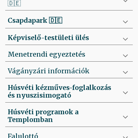
🇩🇪
Csapdapark
🇩🇪
Képviselő-testületi ülés
Menetrendi egyeztetés
Vágányzári információk
Húsvéti kézműves-foglalkozás
és nyuszisimogató
Húsvéti programok a
Templomban
Falulottó