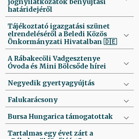
jognyilatkozatok benyújtási
határidejéről
Tájékoztató igazgatási szünet
elrendeléséről a Beledi Közös
Önkormányzati Hivatalban
🇩🇪
A Rábakecöli Vadgesztenye
Óvoda és Mini Bölcsőde hírei
Negyedik
gyertyagyújtás
Falukarácsony
Bursa Hungarica támogatottak
Tartalmas egy évet zárt a