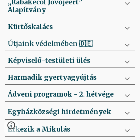
„Rábakecöl Jövőjéért”
Alapítvány
Kürtőskalács
Útjaink védelmében
🇩🇪
Képviselő-testületi ülés
Harmadik gyertyagyújtás
Ádveni programok - 2. hétvége
Egyházközségi hirdetmények
Érkezik a Mikulás