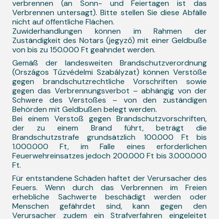
verbrennen (an Sonn- und Feiertagen ist das
Verbrennen untersagt). Bitte stellen Sie diese Abfälle
nicht auf öffentliche Flächen.
Zuwiderhandlungen können im Rahmen der
Zuständigkeit des Notars (jegyző) mit einer Geldbuße
von bis zu 150.000 Ft geahndet werden.
Gemäß der landesweiten Brandschutzverordnung
(Országos Tűzvédelmi Szabályzat) können Verstöße
gegen brandschutzrechtliche Vorschriften sowie
gegen das Verbrennungsverbot – abhängig von der
Schwere des Verstoßes – von den zuständigen
Behörden mit Geldbußen belegt werden.
Bei einem Verstoß gegen Brandschutzvorschriften,
der zu einem Brand führt, beträgt die
Brandschutzstrafe grundsätzlich 100.000 Ft bis
1.000.000 Ft, im Falle eines erforderlichen
Feuerwehreinsatzes jedoch 200.000 Ft bis 3.000.000
Ft.
Für entstandene Schäden haftet der Verursacher des
Feuers. Wenn durch das Verbrennen im Freien
erhebliche Sachwerte beschädigt werden oder
Menschen gefährdet sind, kann gegen den
Verursacher zudem ein Strafverfahren eingeleitet