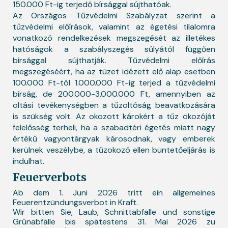
150.000 Ft-ig terjedő bírsággal sújthatóak.
Az Országos Tűzvédelmi Szabályzat szerint a
tűzvédelmi előírások, valamint az égetési tilalomra
vonatkozó rendelkezések megszegését az illetékes
hatóságok a szabályszegés súlyától függően
bírsággal sújthatják. Tűzvédelmi előírás
megszegéséért, ha az tüzet idézett elő alap esetben
100.000 Ft-tól 1.000.000 Ft-ig terjed a tűzvédelmi
bírság, de 200.000-3.000.000 Ft, amennyiben az
oltási tevékenységben a tűzoltóság beavatkozására
is szükség volt. Az okozott károkért a tűz okozóját
felelősség terheli, ha a szabadtéri égetés miatt nagy
értékű vagyontárgyak károsodnak, vagy emberek
kerülnek veszélybe, a tűzokozó ellen büntetőeljárás is
indulhat.
Feuerverbots
Ab dem 1. Juni 2026 tritt ein allgemeines
Feuerentzündungsverbot in Kraft.
Wir bitten Sie, Laub, Schnittabfälle und sonstige
Grünabfälle bis spätestens 31. Mai 2026 zu