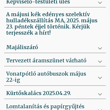
Képviselő-testületi ülés
A májusi kék edényes szelektív
hulladékszállítás MA, 2025. május
23. péntek éjjel történik. Kérjük
terjesszék a hírt!
Majáliszáró
Tervezett áramszünet várható
Vonatpótló autóbuszok május
22-ig
Kürtőskalács 2025.04.29.
Lomtalanítás és papírgyűjtés