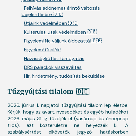
Felhívás adónemet érintő változás
bejelentésére 🇩🇪
Útjaink védelmében 🇩🇪
Külterületi utak védelmében 🇩🇪
Figyelem! Ne váljunk áldozattá! 🇩🇪
Figyelem! Csalók!
Házasságkötési támogatás
DRS palackok visszaváltás
Hír, hirdetmény, tudósítás beküldése
Tűzgyújtási tilalom
🇩🇪
2026. június 1. napjától tűzgyújtási tilalom lép életbe.
Kérjük, hogy az avart, nyesedéket és egyéb hulladékot
2026. május 31-ig tüzeljék el (vasárnap és ünnepnap
tilos), azt közterületre ne helyezzék ki. A
szabálysértést elkövetők jegyzői hatáskörben