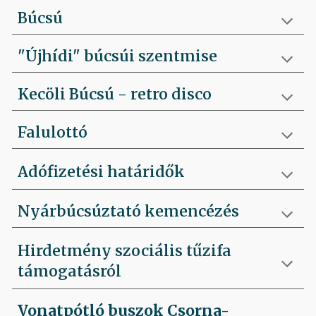
Búcsú
"Újhídi" búcsúi szentmise
Kecöli Búcsú - retro disco
Falulottó
Adófizetési határidők
Nyárbúcsúztató kemencézés
Hirdetmény szociális tűzifa
támogatásról
Vonatpótló buszok Csorna-