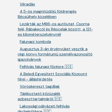
Véradás
4,5-ös magnitúdójú földrengés
Bécsújhely közelében
Lezárták az M86-os autóutat, Csorna
felé, Rábakecöl és Répcelak között, a 121-
es kilométerszelvénynél
Falunapi tombola
Augusztus 3-án érvényüket vesztik a
régi, könyv formátumú személyazonosító
igazolványok
Felhívás falunapi főzésre 🇩🇪
A Beledi Egyesített Szociális Központ
hírei - álláshirdetés
Vöröskereszt tagdíjak
Tájékoztató kőzúzalék
azbeszttartalmáról 🇩🇪
Lakossági pályázati felhívás
járdaépítésre 🇩🇪