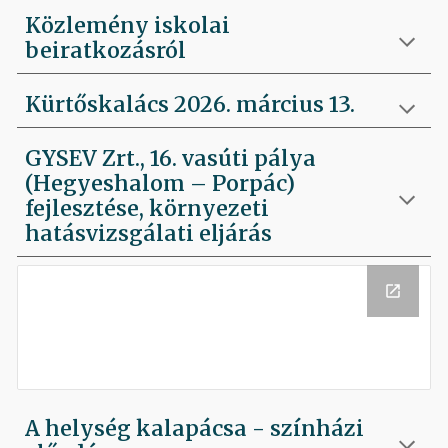
Közlemény iskolai
beiratkozásról
Kürtőskalács 2026. március 13.
GYSEV Zrt., 16. vasúti pálya
(Hegyeshalom – Porpác)
fejlesztése, környezeti
hatásvizsgálati eljárás
A helység kalapácsa - színházi