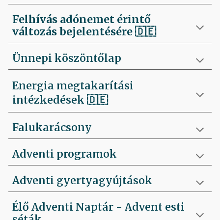
Felhívás
adónemet érintő
változás bejelentésére 🇩🇪
Ünnepi köszöntőlap
Energia megtakarítási
intézkedések 🇩🇪
Falukarácsony
Adventi programok
Adventi gyertyagyújtások
Élő Adventi Naptár - Advent esti
séták