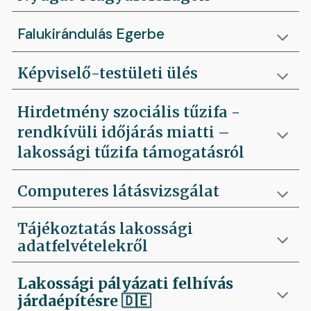
Falukirándulás Egerbe
Képviselő-testületi ülés
Hirdetmény szociális tűzifa -
rendkívüli időjárás miatti –
lakossági tűzifa támogatásról
Computeres látásvizsgálat
Tájékoztatás lakossági
adatfelvételekről
Lakossági pályázati felhívás
járdaépítésre
🇩🇪