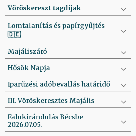
Vöröskereszt tagdíjak
Lomtalanítás és papírgyűjtés
🇩🇪
Majáliszáró
Hősök Napja
Iparűzési adóbevallás határidő
III. Vöröskeresztes Majális
Falukirándulás Bécsbe
2026.07.05.