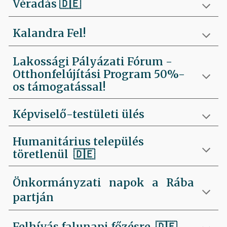
Véradás
🇩🇪
Kalandra Fel!
Lakossági Pályázati Fórum -
Otthonfelújítási Program 50%-
os támogatással!
Képviselő-testületi ülés
Humanitárius település
töretlenül
🇩🇪
Önkormányzati napok a Rába
partján
Felhívás falunapi főzésre
🇩🇪