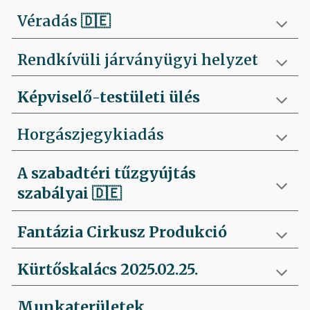
Véradás
🇩🇪
Rendkívüli járványügyi helyzet
Képviselő-testületi ülés
Horgászjegykiadás
A szabadtéri tűzgyújtás
szabályai
🇩🇪
Fantázia Cirkusz Produkció
Kürtőskalács 2025.02.25.
Munkaterületek,