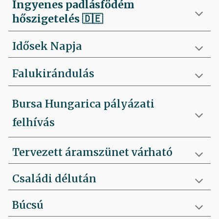
Ingyenes padlásfödém
hőszigetelés
🇩🇪
Idősek Napja
Falukirándulás
Bursa Hungarica pályázati
felhívás
Tervezett áramszünet várható
Családi délután
Búcsú