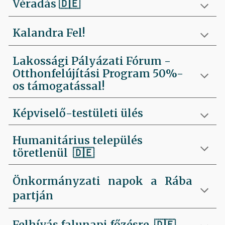
Véradás
🇩🇪
Kalandra Fel!
Lakossági Pályázati Fórum -
Otthonfelújítási Program 50%-
os támogatással!
Képviselő-testületi ülés
Humanitárius település
töretlenül
🇩🇪
Önkormányzati napok a Rába
partján
Felhívás falunapi főzésre
🇩🇪