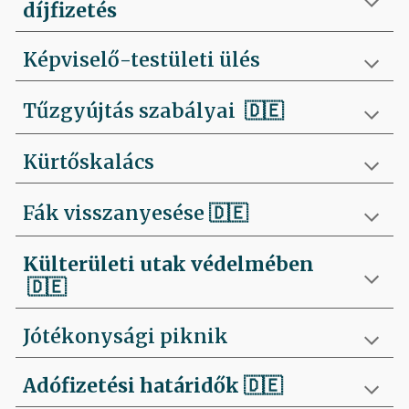
díjfizetés
Képviselő-testületi ülés
Tűzgyújtás szabályai
🇩🇪
Kürtőskalács
Fák visszanyesése
🇩🇪
Külterületi utak védelmében
🇩🇪
Jótékonysági piknik
Adófizetési határidők
🇩🇪