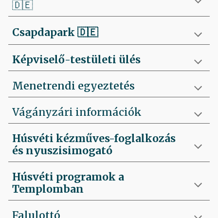
🇩🇪
Csapdapark
🇩🇪
Képviselő-testületi ülés
Menetrendi egyeztetés
Vágányzári információk
Húsvéti kézműves-foglalkozás
és nyuszisimogató
Húsvéti programok a
Templomban
Falulottó