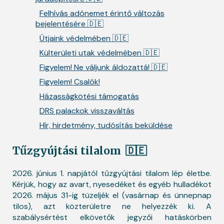
Felhívás adónemet érintő változás
bejelentésére 🇩🇪
Útjaink védelmében 🇩🇪
Külterületi utak védelmében 🇩🇪
Figyelem! Ne váljunk áldozattá! 🇩🇪
Figyelem! Csalók!
Házasságkötési támogatás
DRS palackok visszaváltás
Hír, hirdetmény, tudósítás beküldése
Tűzgyújtási tilalom
🇩🇪
2026. június 1. napjától tűzgyújtási tilalom lép életbe.
Kérjük, hogy az avart, nyesedéket és egyéb hulladékot
2026. május 31-ig tüzeljék el (vasárnap és ünnepnap
tilos), azt közterületre ne helyezzék ki. A
szabálysértést elkövetők jegyzői hatáskörben