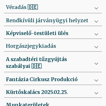
Véradás
🇩🇪
Rendkívüli járványügyi helyzet
Képviselő-testületi ülés
Horgászjegykiadás
A szabadtéri tűzgyújtás
szabályai
🇩🇪
Fantázia Cirkusz Produkció
Kürtőskalács 2025.02.25.
Munkaterületek,