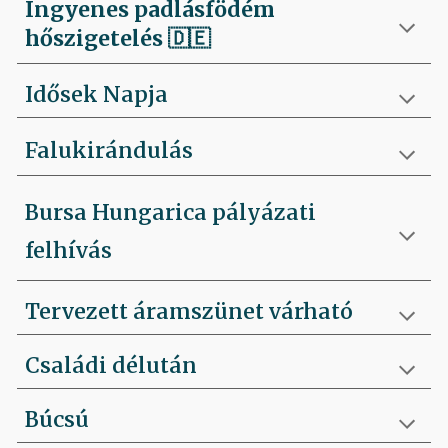
Ingyenes padlásfödém
hőszigetelés
🇩🇪
Idősek Napja
Falukirándulás
Bursa Hungarica pályázati
felhívás
Tervezett áramszünet várható
Családi délután
Búcsú