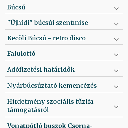
Búcsú
"Újhídi" búcsúi szentmise
Kecöli Búcsú - retro disco
Falulottó
Adófizetési határidők
Nyárbúcsúztató kemencézés
Hirdetmény szociális tűzifa
támogatásról
Vonatpótló buszok Csorna-