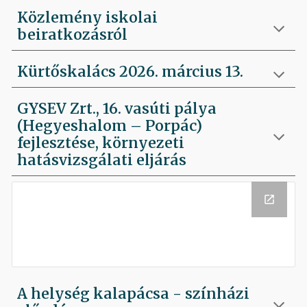
Közlemény iskolai
beiratkozásról
Kürtőskalács 2026. március 13.
GYSEV Zrt., 16. vasúti pálya
(Hegyeshalom – Porpác)
fejlesztése, környezeti
hatásvizsgálati eljárás
A helység kalapácsa - színházi