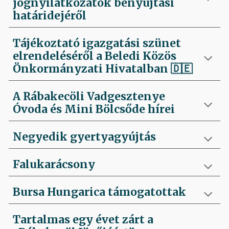
jognyilatkozatok benyújtási
határidejéről
Tájékoztató igazgatási szünet
elrendeléséről a Beledi Közös
Önkormányzati Hivatalban
🇩🇪
A Rábakecöli Vadgesztenye
Óvoda és Mini Bölcsőde hírei
Negyedik
gyertyagyújtás
Falukarácsony
Bursa Hungarica támogatottak
Tartalmas egy évet zárt a