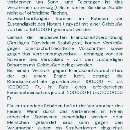
verbrennen (an Sonn- und Feiertagen ist das
Verbrennen untersagt). Bitte stellen Sie diese Abfälle
nicht auf öffentliche Flächen.
Zuwiderhandlungen können im Rahmen der
Zuständigkeit des Notars (jegyző) mit einer Geldbuße
von bis zu 150.000 Ft geahndet werden.
Gemäß der landesweiten Brandschutzverordnung
(Országos Tűzvédelmi Szabályzat) können Verstöße
gegen brandschutzrechtliche Vorschriften sowie
gegen das Verbrennungsverbot – abhängig von der
Schwere des Verstoßes – von den zuständigen
Behörden mit Geldbußen belegt werden.
Bei einem Verstoß gegen Brandschutzvorschriften,
der zu einem Brand führt, beträgt die
Brandschutzstrafe grundsätzlich 100.000 Ft bis
1.000.000 Ft, im Falle eines erforderlichen
Feuerwehreinsatzes jedoch 200.000 Ft bis 3.000.000
Ft.
Für entstandene Schäden haftet der Verursacher des
Feuers. Wenn durch das Verbrennen im Freien
erhebliche Sachwerte beschädigt werden oder
Menschen gefährdet sind, kann gegen den
Verursacher zudem ein Strafverfahren eingeleitet