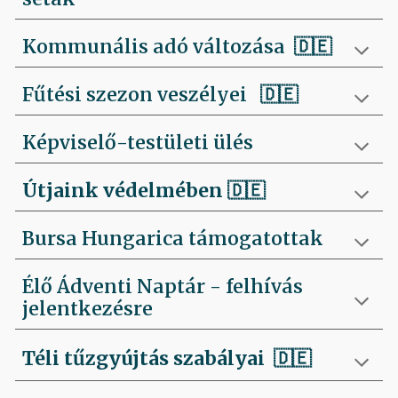
Kommunális adó változása 🇩🇪
Fűtési szezon veszélyei
🇩🇪
Képviselő-testületi ülés
Útjaink védelmében
🇩🇪
Bursa Hungarica támogatottak
Élő Ádventi Naptár - felhívás
jelentkezésre
Téli tűzgyújtás szabályai
🇩🇪