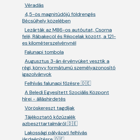
Véradás
4,5-ös magnitúdójú földrengés
Bécsújhely közelében
Lezárták az M86-os autóutat, Csorna
felé, Rábakecöl és Répcelak között, a 121-
es kilométerszelvénynél
Falunapi tombola
Augusztus 3-án érvényüket vesztik a
régi, könyv formátumú személyazonosító
igazolványok
Felhívás falunapi főzésre 🇩🇪
A Beledi Egyesített Szociális Központ
hírei - álláshirdetés
Vöröskereszt tagdíjak
Tájékoztató kőzúzalék
azbeszttartalmáról 🇩🇪
Lakossági pályázati felhívás
járdaépítésre 🇩🇪