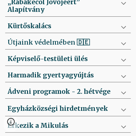
„Rábakecöl Jövőjéért”
Alapítvány
Kürtőskalács
Útjaink védelmében
🇩🇪
Képviselő-testületi ülés
Harmadik gyertyagyújtás
Ádveni programok - 2. hétvége
Egyházközségi hirdetmények
Érkezik a Mikulás