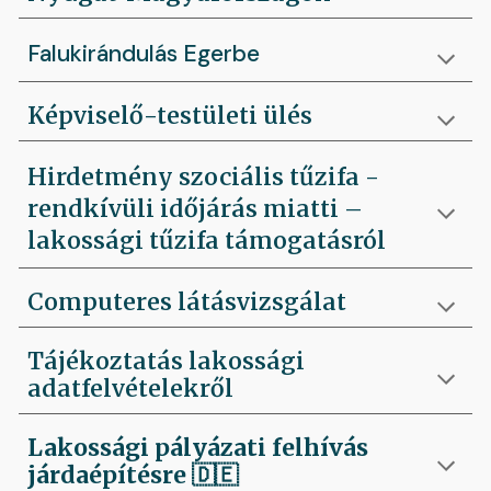
Falukirándulás Egerbe
Képviselő-testületi ülés
Hirdetmény szociális tűzifa -
rendkívüli időjárás miatti –
lakossági tűzifa támogatásról
Computeres látásvizsgálat
Tájékoztatás lakossági
adatfelvételekről
Lakossági pályázati felhívás
járdaépítésre
🇩🇪