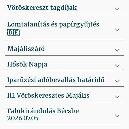
Vöröskereszt tagdíjak
Lomtalanítás és papírgyűjtés
🇩🇪
Majáliszáró
Hősök Napja
Iparűzési adóbevallás határidő
III. Vöröskeresztes Majális
Falukirándulás Bécsbe
2026.07.05.