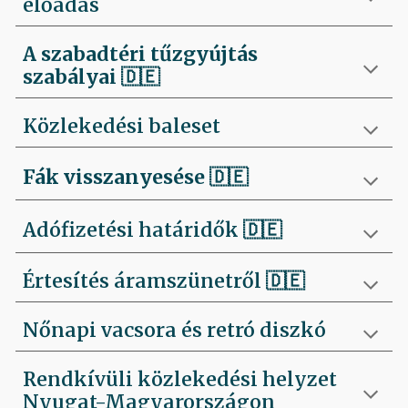
előadás
A szabadtéri tűzgyújtás
szabályai
🇩🇪
Közlekedési baleset
Fák visszanyesése
🇩🇪
Adófizetési határidők 🇩🇪
Értesítés áramszünetről 🇩🇪
Nőnapi vacsora és retró diszkó
Rendkívüli közlekedési helyzet
Nyugat-Magyarországon