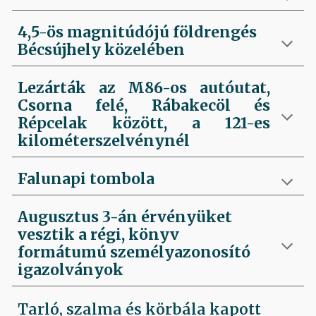
4,5-ös magnitúdójú földrengés
Bécsújhely közelében
Lezárták az M86-os autóutat,
Csorna felé, Rábakecöl és
Répcelak között, a 121-es
kilométerszelvénynél
Falunapi tombola
Augusztus 3-án érvényüket
vesztik a régi, könyv
formátumú személyazonosító
igazolványok
Tarló, szalma és körbála kapott