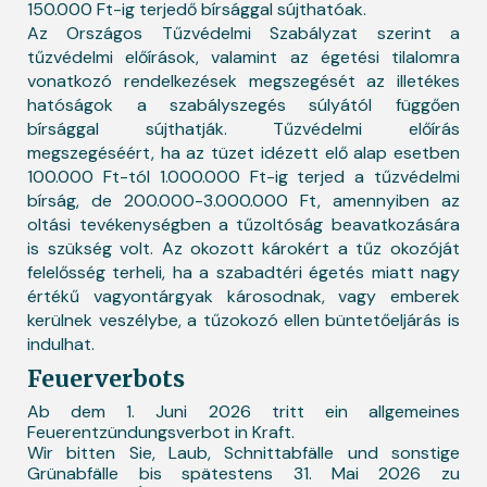
150.000 Ft-ig terjedő bírsággal sújthatóak.
Az Országos Tűzvédelmi Szabályzat szerint a
tűzvédelmi előírások, valamint az égetési tilalomra
vonatkozó rendelkezések megszegését az illetékes
hatóságok a szabályszegés súlyától függően
bírsággal sújthatják. Tűzvédelmi előírás
megszegéséért, ha az tüzet idézett elő alap esetben
100.000 Ft-tól 1.000.000 Ft-ig terjed a tűzvédelmi
bírság, de 200.000-3.000.000 Ft, amennyiben az
oltási tevékenységben a tűzoltóság beavatkozására
is szükség volt. Az okozott károkért a tűz okozóját
felelősség terheli, ha a szabadtéri égetés miatt nagy
értékű vagyontárgyak károsodnak, vagy emberek
kerülnek veszélybe, a tűzokozó ellen büntetőeljárás is
indulhat.
Feuerverbots
Ab dem 1. Juni 2026 tritt ein allgemeines
Feuerentzündungsverbot in Kraft.
Wir bitten Sie, Laub, Schnittabfälle und sonstige
Grünabfälle bis spätestens 31. Mai 2026 zu