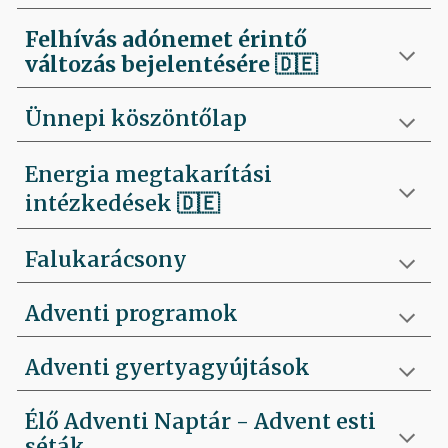
Felhívás
adónemet érintő
változás bejelentésére 🇩🇪
Ünnepi köszöntőlap
Energia megtakarítási
intézkedések 🇩🇪
Falukarácsony
Adventi programok
Adventi gyertyagyújtások
Élő Adventi Naptár - Advent esti
séták