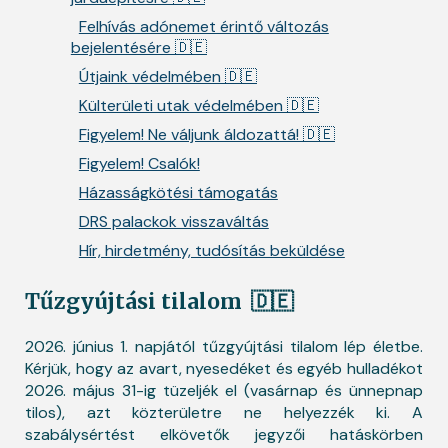
Felhívás adónemet érintő változás
bejelentésére 🇩🇪
Útjaink védelmében 🇩🇪
Külterületi utak védelmében 🇩🇪
Figyelem! Ne váljunk áldozattá! 🇩🇪
Figyelem! Csalók!
Házasságkötési támogatás
DRS palackok visszaváltás
Hír, hirdetmény, tudósítás beküldése
Tűzgyújtási tilalom
🇩🇪
2026. június 1. napjától tűzgyújtási tilalom lép életbe.
Kérjük, hogy az avart, nyesedéket és egyéb hulladékot
2026. május 31-ig tüzeljék el (vasárnap és ünnepnap
tilos), azt közterületre ne helyezzék ki. A
szabálysértést elkövetők jegyzői hatáskörben