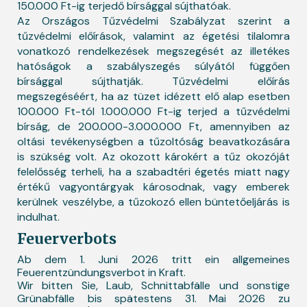
150.000 Ft-ig terjedő bírsággal sújthatóak.
Az Országos Tűzvédelmi Szabályzat szerint a
tűzvédelmi előírások, valamint az égetési tilalomra
vonatkozó rendelkezések megszegését az illetékes
hatóságok a szabályszegés súlyától függően
bírsággal sújthatják. Tűzvédelmi előírás
megszegéséért, ha az tüzet idézett elő alap esetben
100.000 Ft-tól 1.000.000 Ft-ig terjed a tűzvédelmi
bírság, de 200.000-3.000.000 Ft, amennyiben az
oltási tevékenységben a tűzoltóság beavatkozására
is szükség volt. Az okozott károkért a tűz okozóját
felelősség terheli, ha a szabadtéri égetés miatt nagy
értékű vagyontárgyak károsodnak, vagy emberek
kerülnek veszélybe, a tűzokozó ellen büntetőeljárás is
indulhat.
Feuerverbots
Ab dem 1. Juni 2026 tritt ein allgemeines
Feuerentzündungsverbot in Kraft.
Wir bitten Sie, Laub, Schnittabfälle und sonstige
Grünabfälle bis spätestens 31. Mai 2026 zu