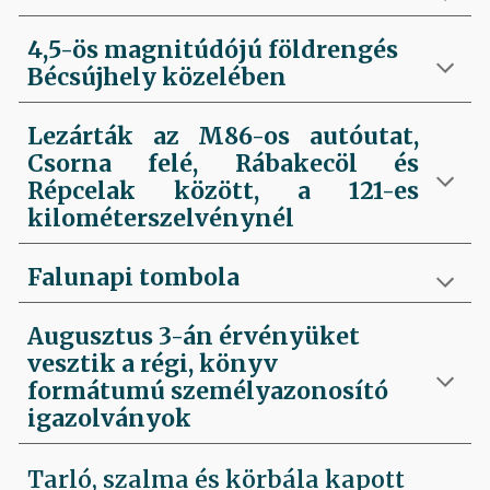
4,5-ös magnitúdójú földrengés
Bécsújhely közelében
Lezárták az M86-os autóutat,
Csorna felé, Rábakecöl és
Répcelak között, a 121-es
kilométerszelvénynél
Falunapi tombola
Augusztus 3-án érvényüket
vesztik a régi, könyv
formátumú személyazonosító
igazolványok
Tarló, szalma és körbála kapott