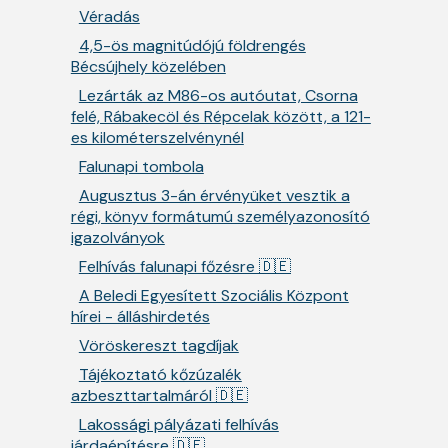
Véradás
4,5-ös magnitúdójú földrengés
Bécsújhely közelében
Lezárták az M86-os autóutat, Csorna
felé, Rábakecöl és Répcelak között, a 121-
es kilométerszelvénynél
Falunapi tombola
Augusztus 3-án érvényüket vesztik a
régi, könyv formátumú személyazonosító
igazolványok
Felhívás falunapi főzésre 🇩🇪
A Beledi Egyesített Szociális Központ
hírei - álláshirdetés
Vöröskereszt tagdíjak
Tájékoztató kőzúzalék
azbeszttartalmáról 🇩🇪
Lakossági pályázati felhívás
járdaépítésre 🇩🇪