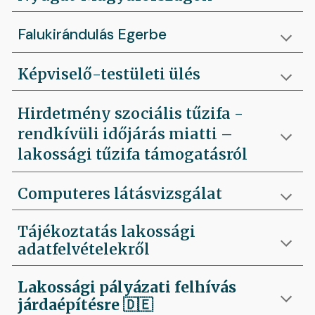
Falukirándulás Egerbe
Képviselő-testületi ülés
Hirdetmény szociális tűzifa -
rendkívüli időjárás miatti –
lakossági tűzifa támogatásról
Computeres látásvizsgálat
Tájékoztatás lakossági
adatfelvételekről
Lakossági pályázati felhívás
járdaépítésre
🇩🇪