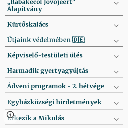
„Rábakecöl Jövőjéért”
Alapítvány
Kürtőskalács
Útjaink védelmében
🇩🇪
Képviselő-testületi ülés
Harmadik gyertyagyújtás
Ádveni programok - 2. hétvége
Egyházközségi hirdetmények
Érkezik a Mikulás