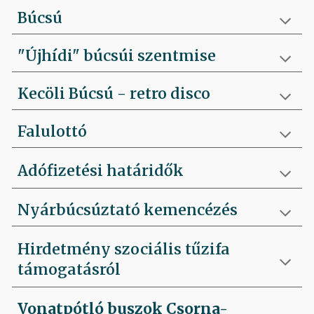
Búcsú
"Újhídi" búcsúi szentmise
Kecöli Búcsú - retro disco
Falulottó
Adófizetési határidők
Nyárbúcsúztató kemencézés
Hirdetmény szociális tűzifa
támogatásról
Vonatpótló buszok Csorna-