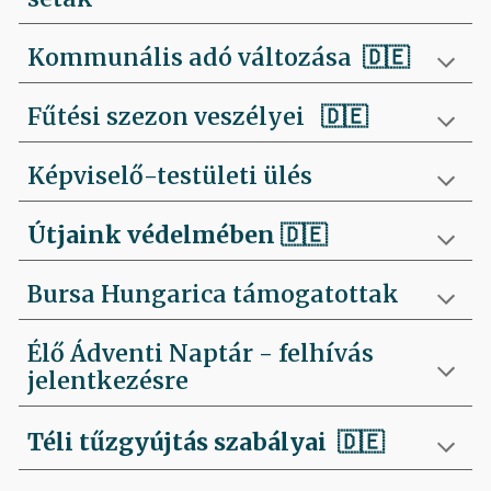
Kommunális adó változása 🇩🇪
Fűtési szezon veszélyei
🇩🇪
Képviselő-testületi ülés
Útjaink védelmében
🇩🇪
Bursa Hungarica támogatottak
Élő Ádventi Naptár - felhívás
jelentkezésre
Téli tűzgyújtás szabályai
🇩🇪