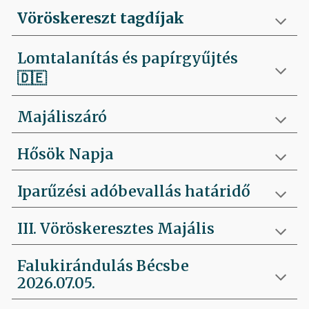
Vöröskereszt tagdíjak
Lomtalanítás és papírgyűjtés
🇩🇪
Majáliszáró
Hősök Napja
Iparűzési adóbevallás határidő
III. Vöröskeresztes Majális
Falukirándulás Bécsbe
2026.07.05.