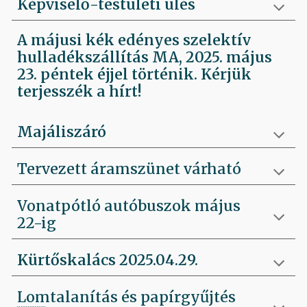
Képviselő-testületi ülés
A májusi kék edényes szelektív
hulladékszállítás MA, 2025. május
23. péntek éjjel történik. Kérjük
terjesszék a hírt!
Majáliszáró
Tervezett áramszünet várható
Vonatpótló autóbuszok május
22-ig
Kürtőskalács 2025.04.29.
Lomtalanítás és papírgyűjtés