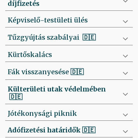
díjfizetés
Képviselő-testületi ülés
Tűzgyújtás szabályai
🇩🇪
Kürtőskalács
Fák visszanyesése
🇩🇪
Külterületi utak védelmében
🇩🇪
Jótékonysági piknik
Adófizetési határidők
🇩🇪