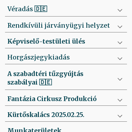
Véradás
🇩🇪
Rendkívüli járványügyi helyzet
Képviselő-testületi ülés
Horgászjegykiadás
A szabadtéri tűzgyújtás
szabályai
🇩🇪
Fantázia Cirkusz Produkció
Kürtőskalács 2025.02.25.
Munkaterületek,