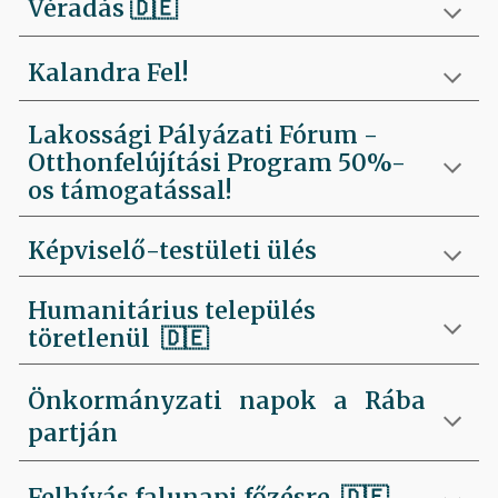
Véradás
🇩🇪
Kalandra Fel!
Lakossági Pályázati Fórum -
Otthonfelújítási Program 50%-
os támogatással!
Képviselő-testületi ülés
Humanitárius település
töretlenül
🇩🇪
Önkormányzati napok a Rába
partján
Felhívás falunapi főzésre
🇩🇪