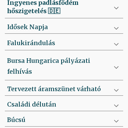
Ingyenes padlásfödém
hőszigetelés
🇩🇪
Idősek Napja
Falukirándulás
Bursa Hungarica pályázati
felhívás
Tervezett áramszünet várható
Családi délután
Búcsú