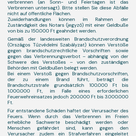
verbrennen (an Sonn- und Feiertagen ist das
Verbrennen untersagt). Bitte stellen Sie diese Abfälle
nicht auf öffentliche Flächen.
Zuwiderhandlungen können im Rahmen der
Zuständigkeit des Notars (jegyző) mit einer Geldbuße
von bis zu 150.000 Ft geahndet werden.
Gemäß der landesweiten Brandschutzverordnung
(Országos Tűzvédelmi Szabályzat) können Verstöße
gegen brandschutzrechtliche Vorschriften sowie
gegen das Verbrennungsverbot – abhängig von der
Schwere des Verstoßes – von den zuständigen
Behörden mit Geldbußen belegt werden.
Bei einem Verstoß gegen Brandschutzvorschriften,
der zu einem Brand führt, beträgt die
Brandschutzstrafe grundsätzlich 100.000 Ft bis
1.000.000 Ft, im Falle eines erforderlichen
Feuerwehreinsatzes jedoch 200.000 Ft bis 3.000.000
Ft.
Für entstandene Schäden haftet der Verursacher des
Feuers. Wenn durch das Verbrennen im Freien
erhebliche Sachwerte beschädigt werden oder
Menschen gefährdet sind, kann gegen den
Verursacher zudem ein Strafverfahren eingeleitet