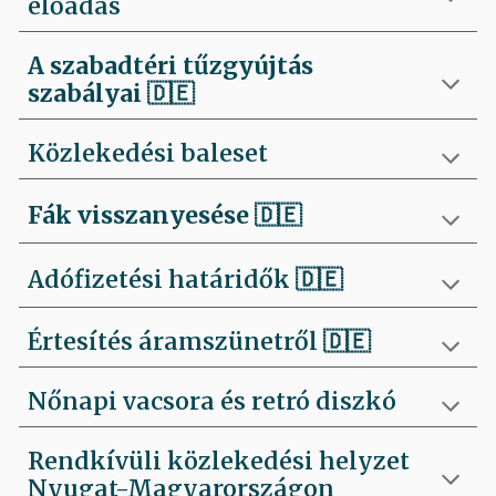
előadás
A szabadtéri tűzgyújtás
szabályai
🇩🇪
Közlekedési baleset
Fák visszanyesése
🇩🇪
Adófizetési határidők 🇩🇪
Értesítés áramszünetről 🇩🇪
Nőnapi vacsora és retró diszkó
Rendkívüli közlekedési helyzet
Nyugat-Magyarországon