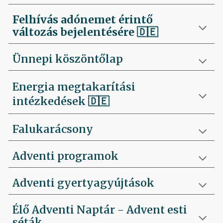
Felhívás
adónemet érintő
változás bejelentésére 🇩🇪
Ünnepi köszöntőlap
Energia megtakarítási
intézkedések 🇩🇪
Falukarácsony
Adventi programok
Adventi gyertyagyújtások
Élő Adventi Naptár - Advent esti
séták