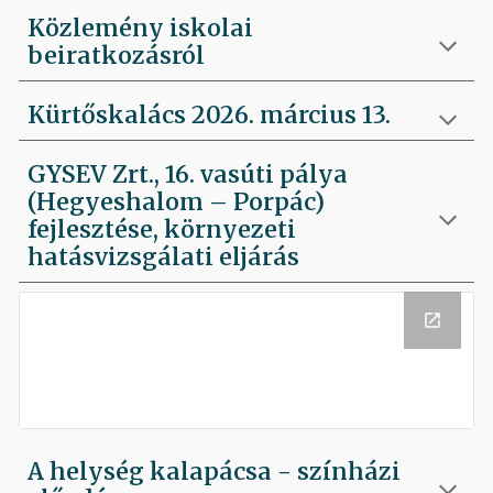
Közlemény iskolai
beiratkozásról
Kürtőskalács 2026. március 13.
GYSEV Zrt., 16. vasúti pálya
(Hegyeshalom – Porpác)
fejlesztése, környezeti
hatásvizsgálati eljárás
A helység kalapácsa - színházi