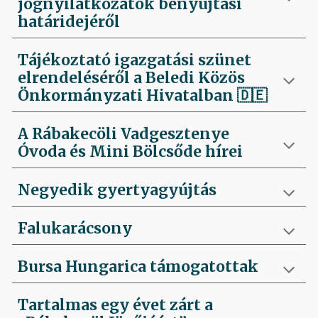
jognyilatkozatok benyújtási
határidejéről
Tájékoztató igazgatási szünet
elrendeléséről a Beledi Közös
Önkormányzati Hivatalban
🇩🇪
A Rábakecöli Vadgesztenye
Óvoda és Mini Bölcsőde hírei
Negyedik
gyertyagyújtás
Falukarácsony
Bursa Hungarica támogatottak
Tartalmas egy évet zárt a