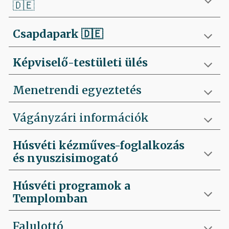
🇩🇪
Csapdapark
🇩🇪
Képviselő-testületi ülés
Menetrendi egyeztetés
Vágányzári információk
Húsvéti kézműves-foglalkozás
és nyuszisimogató
Húsvéti programok a
Templomban
Falulottó