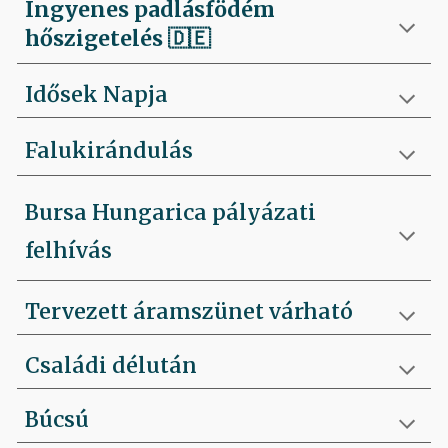
Ingyenes padlásfödém
hőszigetelés
🇩🇪
Idősek Napja
Falukirándulás
Bursa Hungarica pályázati
felhívás
Tervezett áramszünet várható
Családi délután
Búcsú