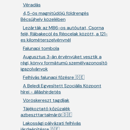
Véradás
4,5-ös magnitúdójú földrengés
Bécsújhely közelében
Lezárták az M86-os autóutat, Csorna
felé, Rábakecöl és Répcelak között, a 121-
es kilométerszelvénynél
Falunapi tombola
Augusztus 3-án érvényüket vesztik a
régi, könyv formátumú személyazonosító
igazolványok
Felhívás falunapi főzésre 🇩🇪
A Beledi Egyesített Szociális Központ
hírei - álláshirdetés
Vöröskereszt tagdíjak
Tájékoztató kőzúzalék
azbeszttartalmáról 🇩🇪
Lakossági pályázati felhívás
járdaépítésre 🇩🇪