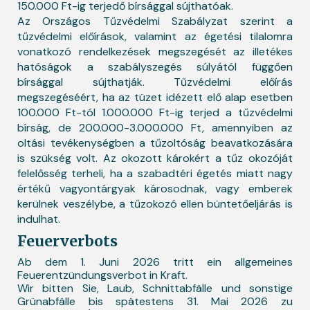
150.000 Ft-ig terjedő bírsággal sújthatóak.
Az Országos Tűzvédelmi Szabályzat szerint a
tűzvédelmi előírások, valamint az égetési tilalomra
vonatkozó rendelkezések megszegését az illetékes
hatóságok a szabályszegés súlyától függően
bírsággal sújthatják. Tűzvédelmi előírás
megszegéséért, ha az tüzet idézett elő alap esetben
100.000 Ft-tól 1.000.000 Ft-ig terjed a tűzvédelmi
bírság, de 200.000-3.000.000 Ft, amennyiben az
oltási tevékenységben a tűzoltóság beavatkozására
is szükség volt. Az okozott károkért a tűz okozóját
felelősség terheli, ha a szabadtéri égetés miatt nagy
értékű vagyontárgyak károsodnak, vagy emberek
kerülnek veszélybe, a tűzokozó ellen büntetőeljárás is
indulhat.
Feuerverbots
Ab dem 1. Juni 2026 tritt ein allgemeines
Feuerentzündungsverbot in Kraft.
Wir bitten Sie, Laub, Schnittabfälle und sonstige
Grünabfälle bis spätestens 31. Mai 2026 zu