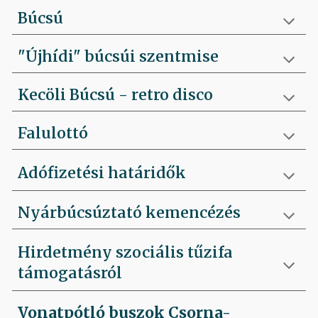
Búcsú
"Újhídi" búcsúi szentmise
Kecöli Búcsú - retro disco
Falulottó
Adófizetési határidők
Nyárbúcsúztató kemencézés
Hirdetmény szociális tűzifa
támogatásról
Vonatpótló buszok Csorna-