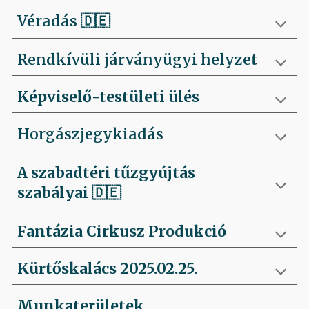
Véradás
🇩🇪
Rendkívüli járványügyi helyzet
Képviselő-testületi ülés
Horgászjegykiadás
A szabadtéri tűzgyújtás
szabályai
🇩🇪
Fantázia Cirkusz Produkció
Kürtőskalács 2025.02.25.
Munkaterületek,