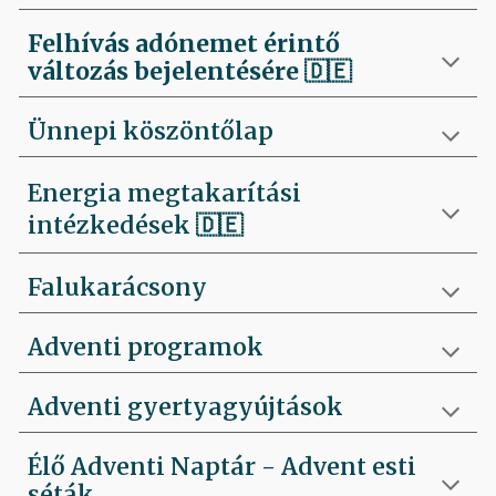
Felhívás
adónemet érintő
változás bejelentésére 🇩🇪
Ünnepi köszöntőlap
Energia megtakarítási
intézkedések 🇩🇪
Falukarácsony
Adventi programok
Adventi gyertyagyújtások
Élő Adventi Naptár - Advent esti
séták