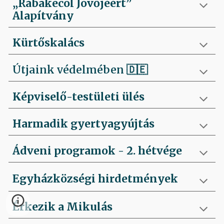
„Rábakecöl Jövőjéért”
Alapítvány
Kürtőskalács
Útjaink védelmében
🇩🇪
Képviselő-testületi ülés
Harmadik gyertyagyújtás
Ádveni programok - 2. hétvége
Egyházközségi hirdetmények
Érkezik a Mikulás