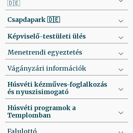
🇩🇪
Csapdapark
🇩🇪
Képviselő-testületi ülés
Menetrendi egyeztetés
Vágányzári információk
Húsvéti kézműves-foglalkozás
és nyuszisimogató
Húsvéti programok a
Templomban
Falulottó