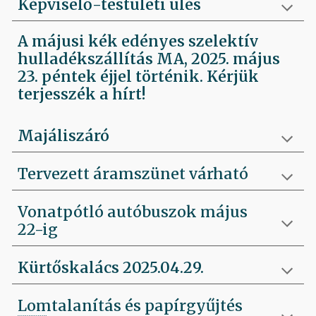
Képviselő-testületi ülés
A májusi kék edényes szelektív
hulladékszállítás MA, 2025. május
23. péntek éjjel történik. Kérjük
terjesszék a hírt!
Majáliszáró
Tervezett áramszünet várható
Vonatpótló autóbuszok május
22-ig
Kürtőskalács 2025.04.29.
Lomtalanítás és papírgyűjtés