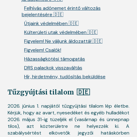
Felhívás adónemet érintő változás
bejelentésére 🇩🇪
Útjaink védelmében 🇩🇪
Külterületi utak védelmében 🇩🇪
Figyelem! Ne váljunk áldozattá! 🇩🇪
Figyelem! Csalók!
Házasságkötési támogatás
DRS palackok visszaváltás
Hír, hirdetmény, tudósítás beküldése
Tűzgyújtási tilalom
🇩🇪
2026. június 1. napjától tűzgyújtási tilalom lép életbe.
Kérjük, hogy az avart, nyesedéket és egyéb hulladékot
2026. május 31-ig tüzeljék el (vasárnap és ünnepnap
tilos), azt közterületre ne helyezzék ki. A
szabálysértést elkövetők jegyzői hatáskörben