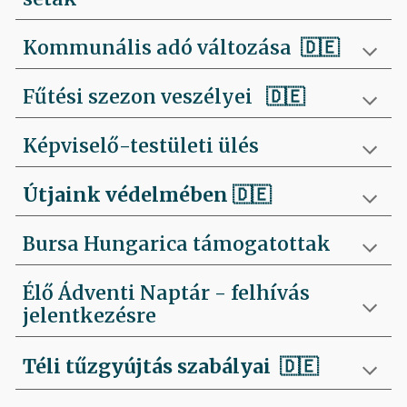
Kommunális adó változása 🇩🇪
Fűtési szezon veszélyei
🇩🇪
Képviselő-testületi ülés
Útjaink védelmében
🇩🇪
Bursa Hungarica támogatottak
Élő Ádventi Naptár - felhívás
jelentkezésre
Téli tűzgyújtás szabályai
🇩🇪