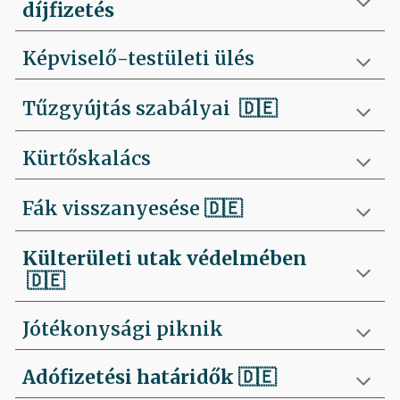
díjfizetés
Képviselő-testületi ülés
Tűzgyújtás szabályai
🇩🇪
Kürtőskalács
Fák visszanyesése
🇩🇪
Külterületi utak védelmében
🇩🇪
Jótékonysági piknik
Adófizetési határidők
🇩🇪