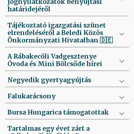
jognyilatkozatok benyújtási
határidejéről
Tájékoztató igazgatási szünet
elrendeléséről a Beledi Közös
Önkormányzati Hivatalban
🇩🇪
A Rábakecöli Vadgesztenye
Óvoda és Mini Bölcsőde hírei
Negyedik
gyertyagyújtás
Falukarácsony
Bursa Hungarica támogatottak
Tartalmas egy évet zárt a