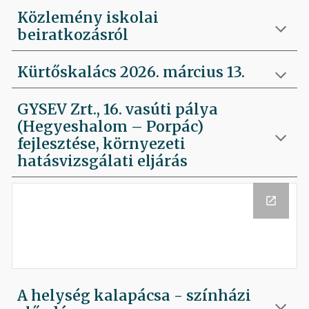
Közlemény iskolai
beiratkozásról
Kürtőskalács 2026. március 13.
GYSEV Zrt., 16. vasúti pálya
(Hegyeshalom – Porpác)
fejlesztése, környezeti
hatásvizsgálati eljárás
A helység kalapácsa - színházi