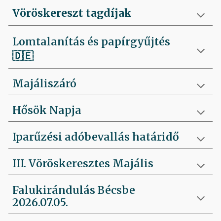
Vöröskereszt tagdíjak
Lomtalanítás és papírgyűjtés
🇩🇪
Majáliszáró
Hősök Napja
Iparűzési adóbevallás határidő
III. Vöröskeresztes Majális
Falukirándulás Bécsbe
2026.07.05.