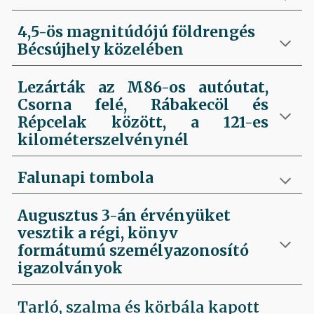
4,5-ös magnitúdójú földrengés
Bécsújhely közelében
Lezárták az M86-os autóutat,
Csorna felé, Rábakecöl és
Répcelak között, a 121-es
kilométerszelvénynél
Falunapi tombola
Augusztus 3-án érvényüket
vesztik a régi, könyv
formátumú személyazonosító
igazolványok
Tarló, szalma és körbála kapott