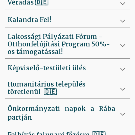
Véradás
🇩🇪
Kalandra Fel!
Lakossági Pályázati Fórum -
Otthonfelújítási Program 50%-
os támogatással!
Képviselő-testületi ülés
Humanitárius település
töretlenül
🇩🇪
Önkormányzati napok a Rába
partján
Felhívás falunapi főzésre
🇩🇪