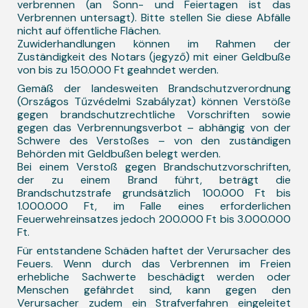
verbrennen (an Sonn- und Feiertagen ist das
Verbrennen untersagt). Bitte stellen Sie diese Abfälle
nicht auf öffentliche Flächen.
Zuwiderhandlungen können im Rahmen der
Zuständigkeit des Notars (jegyző) mit einer Geldbuße
von bis zu 150.000 Ft geahndet werden.
Gemäß der landesweiten Brandschutzverordnung
(Országos Tűzvédelmi Szabályzat) können Verstöße
gegen brandschutzrechtliche Vorschriften sowie
gegen das Verbrennungsverbot – abhängig von der
Schwere des Verstoßes – von den zuständigen
Behörden mit Geldbußen belegt werden.
Bei einem Verstoß gegen Brandschutzvorschriften,
der zu einem Brand führt, beträgt die
Brandschutzstrafe grundsätzlich 100.000 Ft bis
1.000.000 Ft, im Falle eines erforderlichen
Feuerwehreinsatzes jedoch 200.000 Ft bis 3.000.000
Ft.
Für entstandene Schäden haftet der Verursacher des
Feuers. Wenn durch das Verbrennen im Freien
erhebliche Sachwerte beschädigt werden oder
Menschen gefährdet sind, kann gegen den
Verursacher zudem ein Strafverfahren eingeleitet