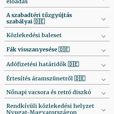
előadás
A szabadtéri tűzgyújtás
szabályai
🇩🇪
Közlekedési baleset
Fák visszanyesése
🇩🇪
Adófizetési határidők 🇩🇪
Értesítés áramszünetről 🇩🇪
Nőnapi vacsora és retró diszkó
Rendkívüli közlekedési helyzet
Nyugat-Magyarországon