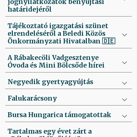
jognyilatkozatok benyújtási
határidejéről
Tájékoztató igazgatási szünet
elrendeléséről a Beledi Közös
Önkormányzati Hivatalban
🇩🇪
A Rábakecöli Vadgesztenye
Óvoda és Mini Bölcsőde hírei
Negyedik
gyertyagyújtás
Falukarácsony
Bursa Hungarica támogatottak
Tartalmas egy évet zárt a