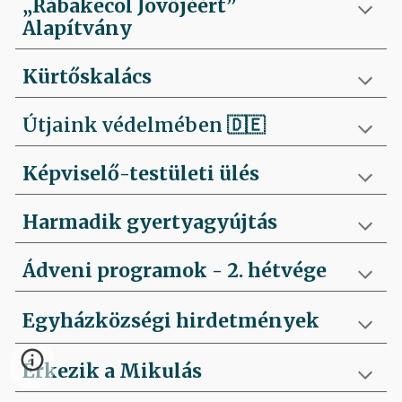
„Rábakecöl Jövőjéért”
Alapítvány
Kürtőskalács
Útjaink védelmében
🇩🇪
Képviselő-testületi ülés
Harmadik gyertyagyújtás
Ádveni programok - 2. hétvége
Egyházközségi hirdetmények
Érkezik a Mikulás