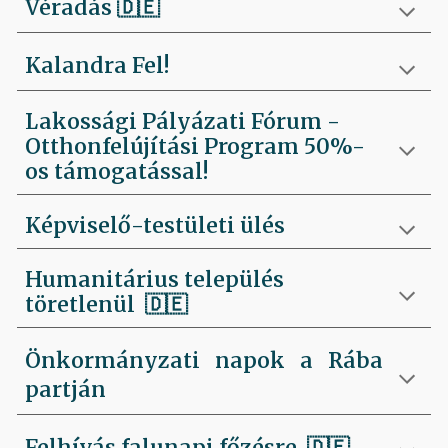
Véradás
🇩🇪
Kalandra Fel!
Lakossági Pályázati Fórum -
Otthonfelújítási Program 50%-
os támogatással!
Képviselő-testületi ülés
Humanitárius település
töretlenül
🇩🇪
Önkormányzati napok a Rába
partján
Felhívás falunapi főzésre
🇩🇪