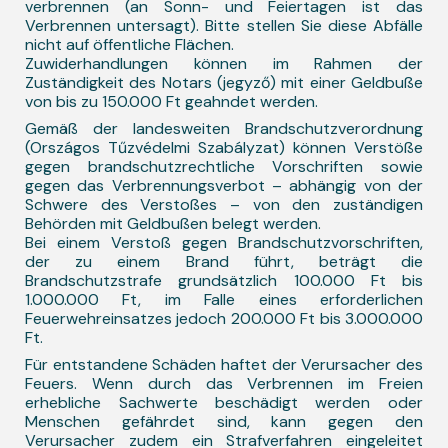
verbrennen (an Sonn- und Feiertagen ist das
Verbrennen untersagt). Bitte stellen Sie diese Abfälle
nicht auf öffentliche Flächen.
Zuwiderhandlungen können im Rahmen der
Zuständigkeit des Notars (jegyző) mit einer Geldbuße
von bis zu 150.000 Ft geahndet werden.
Gemäß der landesweiten Brandschutzverordnung
(Országos Tűzvédelmi Szabályzat) können Verstöße
gegen brandschutzrechtliche Vorschriften sowie
gegen das Verbrennungsverbot – abhängig von der
Schwere des Verstoßes – von den zuständigen
Behörden mit Geldbußen belegt werden.
Bei einem Verstoß gegen Brandschutzvorschriften,
der zu einem Brand führt, beträgt die
Brandschutzstrafe grundsätzlich 100.000 Ft bis
1.000.000 Ft, im Falle eines erforderlichen
Feuerwehreinsatzes jedoch 200.000 Ft bis 3.000.000
Ft.
Für entstandene Schäden haftet der Verursacher des
Feuers. Wenn durch das Verbrennen im Freien
erhebliche Sachwerte beschädigt werden oder
Menschen gefährdet sind, kann gegen den
Verursacher zudem ein Strafverfahren eingeleitet