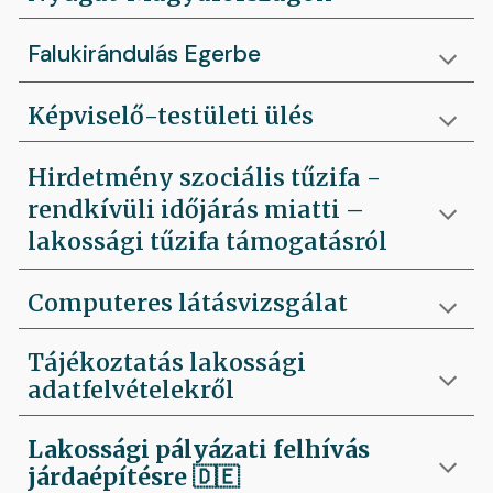
Falukirándulás Egerbe
Képviselő-testületi ülés
Hirdetmény szociális tűzifa -
rendkívüli időjárás miatti –
lakossági tűzifa támogatásról
Computeres látásvizsgálat
Tájékoztatás lakossági
adatfelvételekről
Lakossági pályázati felhívás
járdaépítésre
🇩🇪