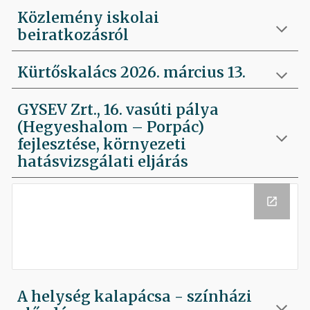
Közlemény iskolai
beiratkozásról
Kürtőskalács 2026. március 13.
GYSEV Zrt., 16. vasúti pálya
(Hegyeshalom – Porpác)
fejlesztése, környezeti
hatásvizsgálati eljárás
A helység kalapácsa - színházi