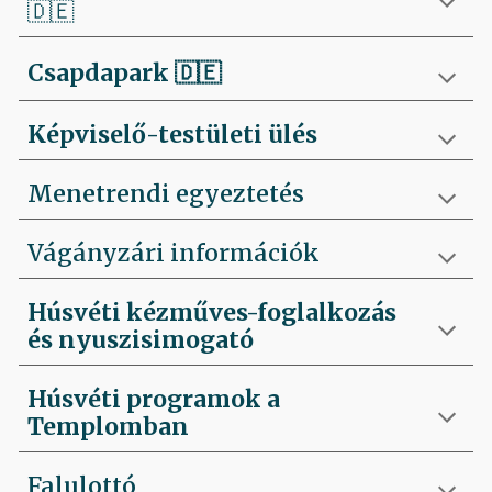
🇩🇪
Csapdapark
🇩🇪
Képviselő-testületi ülés
Menetrendi egyeztetés
Vágányzári információk
Húsvéti kézműves-foglalkozás
és nyuszisimogató
Húsvéti programok a
Templomban
Falulottó