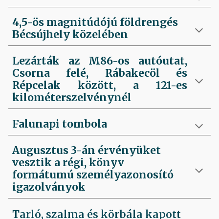
4,5-ös magnitúdójú földrengés
Bécsújhely közelében
Lezárták az M86-os autóutat,
Csorna felé, Rábakecöl és
Répcelak között, a 121-es
kilométerszelvénynél
Falunapi tombola
Augusztus 3-án érvényüket
vesztik a régi, könyv
formátumú személyazonosító
igazolványok
Tarló, szalma és körbála kapott