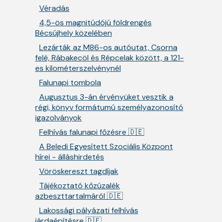
Véradás
4,5-ös magnitúdójú földrengés
Bécsújhely közelében
Lezárták az M86-os autóutat, Csorna
felé, Rábakecöl és Répcelak között, a 121-
es kilométerszelvénynél
Falunapi tombola
Augusztus 3-án érvényüket vesztik a
régi, könyv formátumú személyazonosító
igazolványok
Felhívás falunapi főzésre 🇩🇪
A Beledi Egyesített Szociális Központ
hírei - álláshirdetés
Vöröskereszt tagdíjak
Tájékoztató kőzúzalék
azbeszttartalmáról 🇩🇪
Lakossági pályázati felhívás
járdaépítésre 🇩🇪