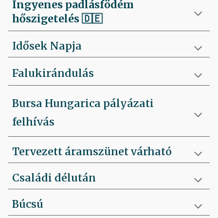
Ingyenes padlásfödém
hőszigetelés
🇩🇪
Idősek Napja
Falukirándulás
Bursa Hungarica pályázati
felhívás
Tervezett áramszünet várható
Családi délután
Búcsú