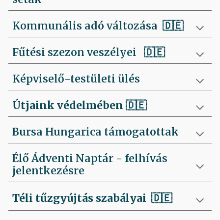
Kommunális adó változása 🇩🇪
Fűtési szezon veszélyei
🇩🇪
Képviselő-testületi ülés
Útjaink védelmében
🇩🇪
Bursa Hungarica támogatottak
Élő Ádventi Naptár - felhívás
jelentkezésre
Téli tűzgyújtás szabályai
🇩🇪