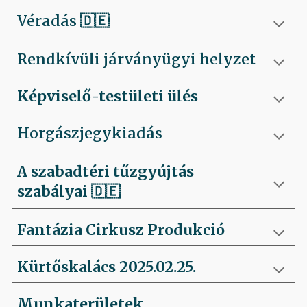
Véradás
🇩🇪
Rendkívüli járványügyi helyzet
Képviselő-testületi ülés
Horgászjegykiadás
A szabadtéri tűzgyújtás
szabályai
🇩🇪
Fantázia Cirkusz Produkció
Kürtőskalács 2025.02.25.
Munkaterületek,