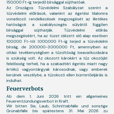
150.000 Ft-ig terjedő bírsággal sújthatóak.
Az Országos Tűzvédelmi Szabályzat szerint a
tűzvédelmi előírások, valamint az égetési tilalomra
vonatkozó rendelkezések megszegését az illetékes
hatóságok a szabályszegés súlyától függően
bírsággal sújthatják. Tűzvédelmi előírás
megszegéséért, ha az tüzet idézett elő alap esetben
100.000 Ft-tól 1.000.000 Ft-ig terjed a tűzvédelmi
bírság, de 200.000-3.000.000 Ft, amennyiben az
oltási tevékenységben a tűzoltóság beavatkozására
is szükség volt. Az okozott károkért a tűz okozóját
felelősség terheli, ha a szabadtéri égetés miatt nagy
értékű vagyontárgyak károsodnak, vagy emberek
kerülnek veszélybe, a tűzokozó ellen büntetőeljárás is
indulhat.
Feuerverbots
Ab dem 1. Juni 2026 tritt ein allgemeines
Feuerentzündungsverbot in Kraft.
Wir bitten Sie, Laub, Schnittabfälle und sonstige
Grünabfälle bis spätestens 31. Mai 2026 zu