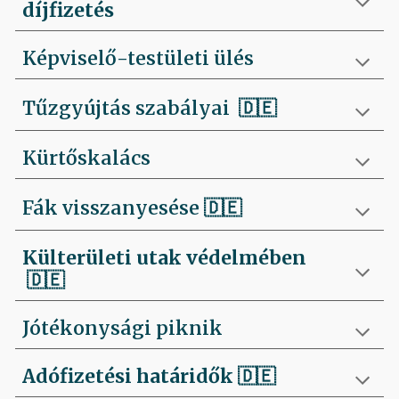
díjfizetés
Képviselő-testületi ülés
Tűzgyújtás szabályai
🇩🇪
Kürtőskalács
Fák visszanyesése
🇩🇪
Külterületi utak védelmében
🇩🇪
Jótékonysági piknik
Adófizetési határidők
🇩🇪