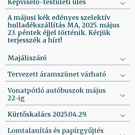
Képviselő-testületi ülés
A májusi kék edényes szelektív
hulladékszállítás MA, 2025. május
23. péntek éjjel történik. Kérjük
terjesszék a hírt!
Majáliszáró
Tervezett áramszünet várható
Vonatpótló autóbuszok május
22-ig
Kürtőskalács 2025.04.29.
Lomtalanítás és papírgyűjtés