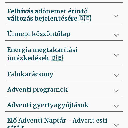
Felhívás
adónemet érintő
változás bejelentésére 🇩🇪
Ünnepi köszöntőlap
Energia megtakarítási
intézkedések 🇩🇪
Falukarácsony
Adventi programok
Adventi gyertyagyújtások
Élő Adventi Naptár - Advent esti
séták