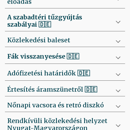
előadás
A szabadtéri tűzgyújtás
szabályai
🇩🇪
Közlekedési baleset
Fák visszanyesése
🇩🇪
Adófizetési határidők 🇩🇪
Értesítés áramszünetről 🇩🇪
Nőnapi vacsora és retró diszkó
Rendkívüli közlekedési helyzet
Nyugat-Magyarországon