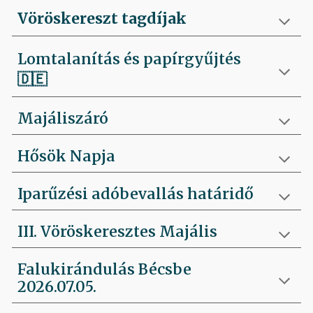
Vöröskereszt tagdíjak
Lomtalanítás és papírgyűjtés
🇩🇪
Majáliszáró
Hősök Napja
Iparűzési adóbevallás határidő
III. Vöröskeresztes Majális
Falukirándulás Bécsbe
2026.07.05.