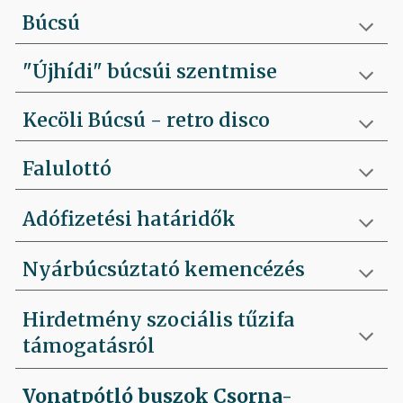
Búcsú
"Újhídi" búcsúi szentmise
Kecöli Búcsú - retro disco
Falulottó
Adófizetési határidők
Nyárbúcsúztató kemencézés
Hirdetmény szociális tűzifa
támogatásról
Vonatpótló buszok Csorna-