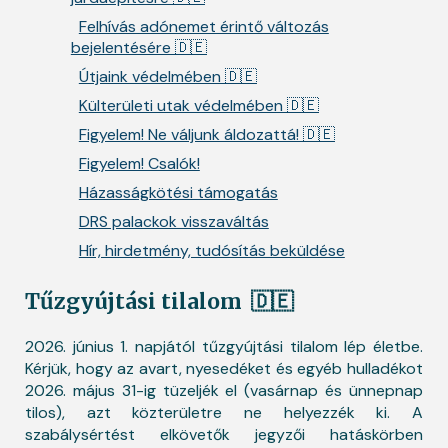
Felhívás adónemet érintő változás
bejelentésére 🇩🇪
Útjaink védelmében 🇩🇪
Külterületi utak védelmében 🇩🇪
Figyelem! Ne váljunk áldozattá! 🇩🇪
Figyelem! Csalók!
Házasságkötési támogatás
DRS palackok visszaváltás
Hír, hirdetmény, tudósítás beküldése
Tűzgyújtási tilalom
🇩🇪
2026. június 1. napjától tűzgyújtási tilalom lép életbe.
Kérjük, hogy az avart, nyesedéket és egyéb hulladékot
2026. május 31-ig tüzeljék el (vasárnap és ünnepnap
tilos), azt közterületre ne helyezzék ki. A
szabálysértést elkövetők jegyzői hatáskörben