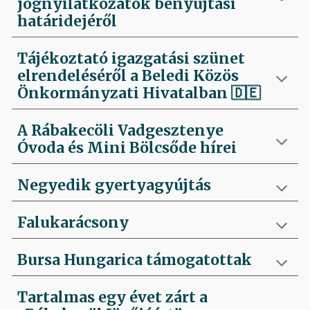
jognyilatkozatok benyújtási
határidejéről
Tájékoztató igazgatási szünet
elrendeléséről a Beledi Közös
Önkormányzati Hivatalban
🇩🇪
A Rábakecöli Vadgesztenye
Óvoda és Mini Bölcsőde hírei
Negyedik
gyertyagyújtás
Falukarácsony
Bursa Hungarica támogatottak
Tartalmas egy évet zárt a