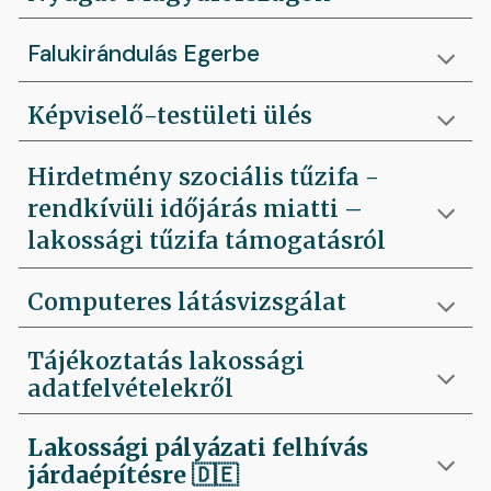
Falukirándulás Egerbe
Képviselő-testületi ülés
Hirdetmény szociális tűzifa -
rendkívüli időjárás miatti –
lakossági tűzifa támogatásról
Computeres látásvizsgálat
Tájékoztatás lakossági
adatfelvételekről
Lakossági pályázati felhívás
járdaépítésre
🇩🇪