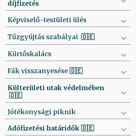
díjfizetés
Képviselő-testületi ülés
Tűzgyújtás szabályai
🇩🇪
Kürtőskalács
Fák visszanyesése
🇩🇪
Külterületi utak védelmében
🇩🇪
Jótékonysági piknik
Adófizetési határidők
🇩🇪