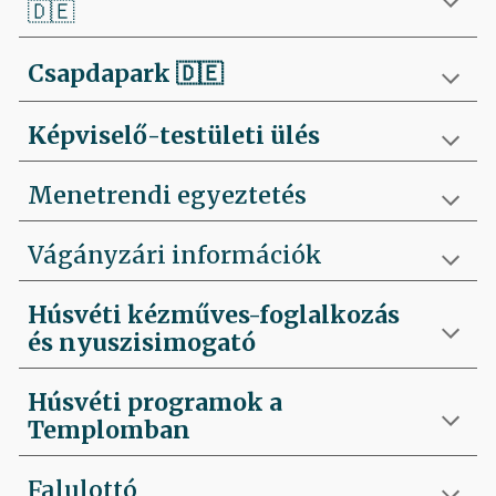
🇩🇪
Csapdapark
🇩🇪
Képviselő-testületi ülés
Menetrendi egyeztetés
Vágányzári információk
Húsvéti kézműves-foglalkozás
és nyuszisimogató
Húsvéti programok a
Templomban
Falulottó