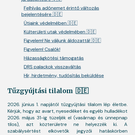
Felhívás adónemet érintő változás
bejelentésére 🇩🇪
Útjaink védelmében 🇩🇪
Külterületi utak védelmében 🇩🇪
Figyelem! Ne váljunk áldozattá! 🇩🇪
Figyelem! Csalók!
Házasságkötési támogatás
DRS palackok visszaváltás
Hír, hirdetmény, tudósítás beküldése
Tűzgyújtási tilalom
🇩🇪
2026. június 1. napjától tűzgyújtási tilalom lép életbe.
Kérjük, hogy az avart, nyesedéket és egyéb hulladékot
2026. május 31-ig tüzeljék el (vasárnap és ünnepnap
tilos), azt közterületre ne helyezzék ki. A
szabálysértést elkövetők jegyzői hatáskörben