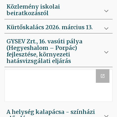
Közlemény iskolai
beiratkozásról
Kürtőskalács 2026. március 13.
GYSEV Zrt., 16. vasúti pálya
(Hegyeshalom – Porpác)
fejlesztése, környezeti
hatásvizsgálati eljárás
A helység kalapácsa - színházi