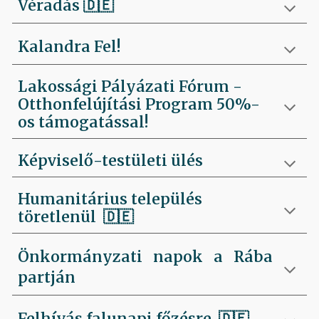
Véradás
🇩🇪
Kalandra Fel!
Lakossági Pályázati Fórum -
Otthonfelújítási Program 50%-
os támogatással!
Képviselő-testületi ülés
Humanitárius település
töretlenül
🇩🇪
Önkormányzati napok a Rába
partján
Felhívás falunapi főzésre
🇩🇪