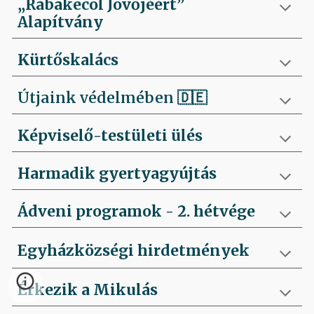
„Rábakecöl Jövőjéért”
Alapítvány
Kürtőskalács
Útjaink védelmében
🇩🇪
Képviselő-testületi ülés
Harmadik gyertyagyújtás
Ádveni programok - 2. hétvége
Egyházközségi hirdetmények
Érkezik a Mikulás