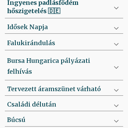
Ingyenes padlásfödém
hőszigetelés
🇩🇪
Idősek Napja
Falukirándulás
Bursa Hungarica pályázati
felhívás
Tervezett áramszünet várható
Családi délután
Búcsú