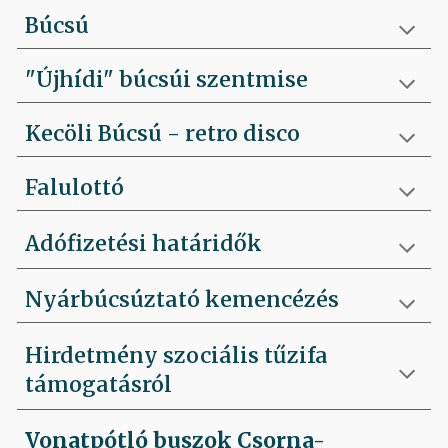
Búcsú
"Újhídi" búcsúi szentmise
Kecöli Búcsú - retro disco
Falulottó
Adófizetési határidők
Nyárbúcsúztató kemencézés
Hirdetmény szociális tűzifa
támogatásról
Vonatpótló buszok Csorna-