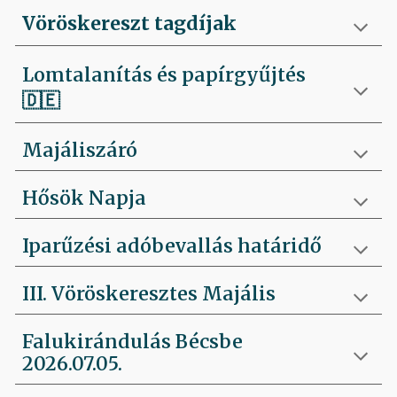
Vöröskereszt tagdíjak
Lomtalanítás és papírgyűjtés
🇩🇪
Majáliszáró
Hősök Napja
Iparűzési adóbevallás határidő
III. Vöröskeresztes Majális
Falukirándulás Bécsbe
2026.07.05.