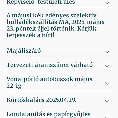
Képviselő-testületi ülés
A májusi kék edényes szelektív
hulladékszállítás MA, 2025. május
23. péntek éjjel történik. Kérjük
terjesszék a hírt!
Majáliszáró
Tervezett áramszünet várható
Vonatpótló autóbuszok május
22-ig
Kürtőskalács 2025.04.29.
Lomtalanítás és papírgyűjtés