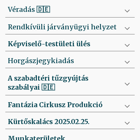
Véradás
🇩🇪
Rendkívüli járványügyi helyzet
Képviselő-testületi ülés
Horgászjegykiadás
A szabadtéri tűzgyújtás
szabályai
🇩🇪
Fantázia Cirkusz Produkció
Kürtőskalács 2025.02.25.
Munkaterületek,