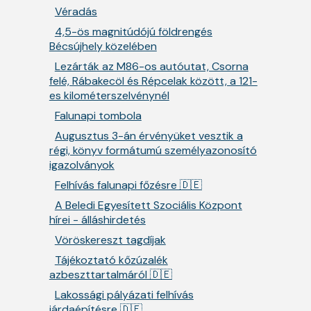
Véradás
4,5-ös magnitúdójú földrengés
Bécsújhely közelében
Lezárták az M86-os autóutat, Csorna
felé, Rábakecöl és Répcelak között, a 121-
es kilométerszelvénynél
Falunapi tombola
Augusztus 3-án érvényüket vesztik a
régi, könyv formátumú személyazonosító
igazolványok
Felhívás falunapi főzésre 🇩🇪
A Beledi Egyesített Szociális Központ
hírei - álláshirdetés
Vöröskereszt tagdíjak
Tájékoztató kőzúzalék
azbeszttartalmáról 🇩🇪
Lakossági pályázati felhívás
járdaépítésre 🇩🇪