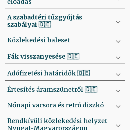
előadás
A szabadtéri tűzgyújtás
szabályai
🇩🇪
Közlekedési baleset
Fák visszanyesése
🇩🇪
Adófizetési határidők 🇩🇪
Értesítés áramszünetről 🇩🇪
Nőnapi vacsora és retró diszkó
Rendkívüli közlekedési helyzet
Nyugat-Magyarországon