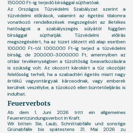
150.000 Ft-ig terjedő bírsággal sújthatóak.
Az Országos Tűzvédelmi Szabályzat szerint a
tűzvédelmi előírások, valamint az égetési tilalomra
vonatkozó rendelkezések megszegését az illetékes
hatóságok a szabályszegés súlyától függően
bírsággal sújthatják. Tűzvédelmi előírás
megszegéséért, ha az tüzet idézett elő alap esetben
100.000 Ft-tól 1.000.000 Ft-ig terjed a tűzvédelmi
bírság, de 200.000-3.000.000 Ft, amennyiben az
oltási tevékenységben a tűzoltóság beavatkozására
is szükség volt. Az okozott károkért a tűz okozóját
felelősség terheli, ha a szabadtéri égetés miatt nagy
értékű vagyontárgyak károsodnak, vagy emberek
kerülnek veszélybe, a tűzokozó ellen büntetőeljárás is
indulhat.
Feuerverbots
Ab dem 1. Juni 2026 tritt ein allgemeines
Feuerentzündungsverbot in Kraft.
Wir bitten Sie, Laub, Schnittabfälle und sonstige
Grünabfälle bis spätestens 31. Mai 2026 zu