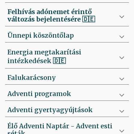
Felhívás
adónemet érintő
változás bejelentésére 🇩🇪
Ünnepi köszöntőlap
Energia megtakarítási
intézkedések 🇩🇪
Falukarácsony
Adventi programok
Adventi gyertyagyújtások
Élő Adventi Naptár - Advent esti
séták