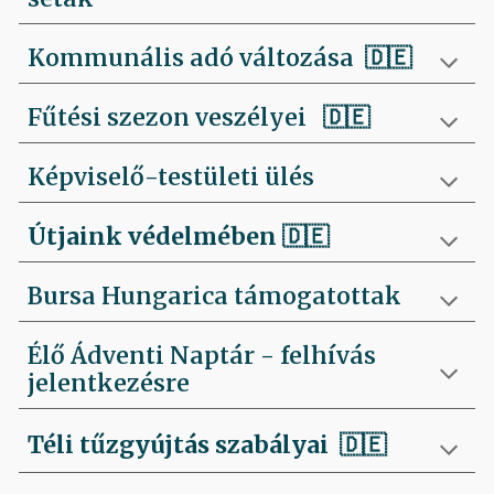
Kommunális adó változása 🇩🇪
Fűtési szezon veszélyei
🇩🇪
Képviselő-testületi ülés
Útjaink védelmében
🇩🇪
Bursa Hungarica támogatottak
Élő Ádventi Naptár - felhívás
jelentkezésre
Téli tűzgyújtás szabályai
🇩🇪