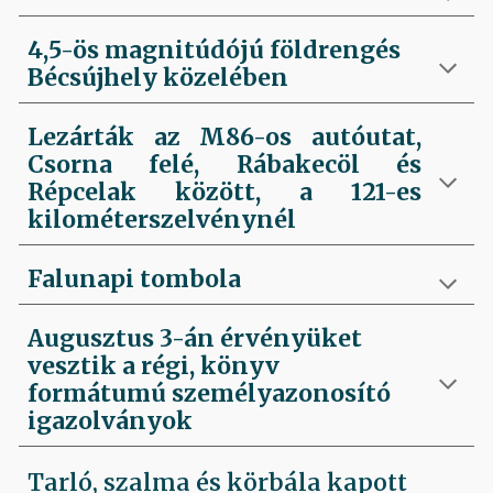
4,5-ös magnitúdójú földrengés
Bécsújhely közelében
Lezárták az M86-os autóutat,
Csorna felé, Rábakecöl és
Répcelak között, a 121-es
kilométerszelvénynél
Falunapi tombola
Augusztus 3-án érvényüket
vesztik a régi, könyv
formátumú személyazonosító
igazolványok
Tarló, szalma és körbála kapott