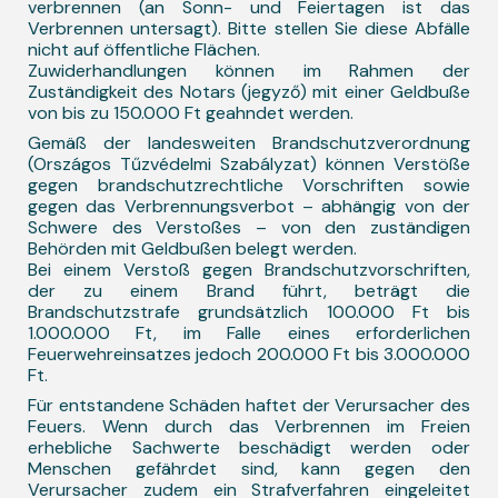
verbrennen (an Sonn- und Feiertagen ist das
Verbrennen untersagt). Bitte stellen Sie diese Abfälle
nicht auf öffentliche Flächen.
Zuwiderhandlungen können im Rahmen der
Zuständigkeit des Notars (jegyző) mit einer Geldbuße
von bis zu 150.000 Ft geahndet werden.
Gemäß der landesweiten Brandschutzverordnung
(Országos Tűzvédelmi Szabályzat) können Verstöße
gegen brandschutzrechtliche Vorschriften sowie
gegen das Verbrennungsverbot – abhängig von der
Schwere des Verstoßes – von den zuständigen
Behörden mit Geldbußen belegt werden.
Bei einem Verstoß gegen Brandschutzvorschriften,
der zu einem Brand führt, beträgt die
Brandschutzstrafe grundsätzlich 100.000 Ft bis
1.000.000 Ft, im Falle eines erforderlichen
Feuerwehreinsatzes jedoch 200.000 Ft bis 3.000.000
Ft.
Für entstandene Schäden haftet der Verursacher des
Feuers. Wenn durch das Verbrennen im Freien
erhebliche Sachwerte beschädigt werden oder
Menschen gefährdet sind, kann gegen den
Verursacher zudem ein Strafverfahren eingeleitet