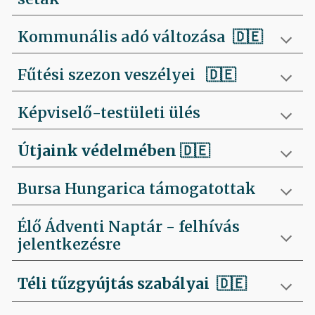
Kommunális adó változása 🇩🇪
Fűtési szezon veszélyei
🇩🇪
Képviselő-testületi ülés
Útjaink védelmében
🇩🇪
Bursa Hungarica támogatottak
Élő Ádventi Naptár - felhívás
jelentkezésre
Téli tűzgyújtás szabályai
🇩🇪