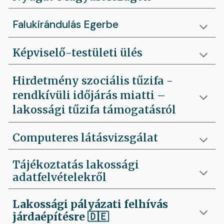
Falukirándulás Egerbe
Képviselő-testületi ülés
Hirdetmény szociális tűzifa -
rendkívüli időjárás miatti –
lakossági tűzifa támogatásról
Computeres látásvizsgálat
Tájékoztatás lakossági
adatfelvételekről
Lakossági pályázati felhívás
járdaépítésre
🇩🇪