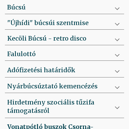
Búcsú
"Újhídi" búcsúi szentmise
Kecöli Búcsú - retro disco
Falulottó
Adófizetési határidők
Nyárbúcsúztató kemencézés
Hirdetmény szociális tűzifa
támogatásról
Vonatpótló buszok Csorna-