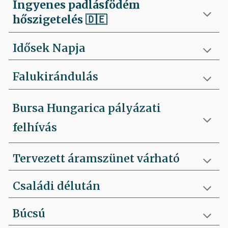
Ingyenes padlásfödém
hőszigetelés
🇩🇪
Idősek Napja
Falukirándulás
Bursa Hungarica pályázati
felhívás
Tervezett áramszünet várható
Családi délután
Búcsú