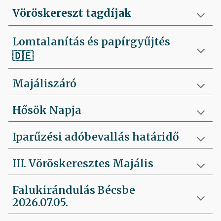
Vöröskereszt tagdíjak
Lomtalanítás és papírgyűjtés
🇩🇪
Majáliszáró
Hősök Napja
Iparűzési adóbevallás határidő
III. Vöröskeresztes Majális
Falukirándulás Bécsbe
2026.07.05.