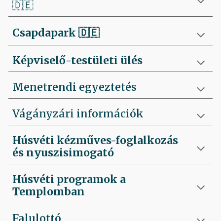
🇩🇪
Csapdapark
🇩🇪
Képviselő-testületi ülés
Menetrendi egyeztetés
Vágányzári információk
Húsvéti kézműves-foglalkozás
és nyuszisimogató
Húsvéti programok a
Templomban
Falulottó