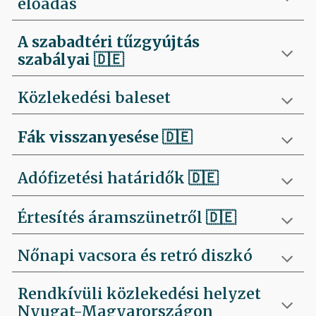
előadás
A szabadtéri tűzgyújtás
szabályai
🇩🇪
Közlekedési baleset
Fák visszanyesése
🇩🇪
Adófizetési határidők 🇩🇪
Értesítés áramszünetről 🇩🇪
Nőnapi vacsora és retró diszkó
Rendkívüli közlekedési helyzet
Nyugat-Magyarországon