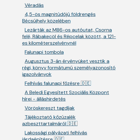
Véradás
4,5-ös magnitúdójú földrengés
Bécsújhely közelében
Lezárták az M86-os autóutat, Csorna
felé, Rábakecöl és Répcelak között, a 121-
es kilométerszelvénynél
Falunapi tombola
Augusztus 3-án érvényüket vesztik a
régi, könyv formátumú személyazonosító
igazolványok
Felhívás falunapi főzésre 🇩🇪
A Beledi Egyesített Szociális Központ
hírei - álláshirdetés
Vöröskereszt tagdíjak
Tájékoztató kőzúzalék
azbeszttartalmáról 🇩🇪
Lakossági pályázati felhívás
járdaépítésre 🇩🇪