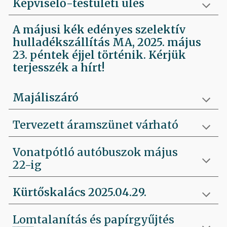
Képviselő-testületi ülés
A májusi kék edényes szelektív
hulladékszállítás MA, 2025. május
23. péntek éjjel történik. Kérjük
terjesszék a hírt!
Majáliszáró
Tervezett áramszünet várható
Vonatpótló autóbuszok május
22-ig
Kürtőskalács 2025.04.29.
Lomtalanítás és papírgyűjtés