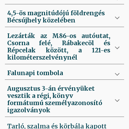
4,5-ös magnitúdójú földrengés
Bécsújhely közelében
Lezárták az M86-os autóutat,
Csorna felé, Rábakecöl és
Répcelak között, a 121-es
kilométerszelvénynél
Falunapi tombola
Augusztus 3-án érvényüket
vesztik a régi, könyv
formátumú személyazonosító
igazolványok
Tarló, szalma és körbála kapott