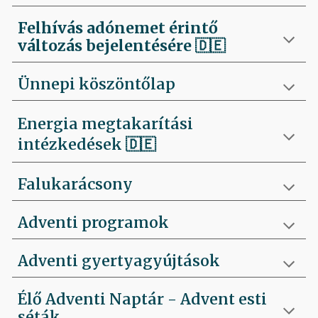
Felhívás
adónemet érintő
változás bejelentésére 🇩🇪
Ünnepi köszöntőlap
Energia megtakarítási
intézkedések 🇩🇪
Falukarácsony
Adventi programok
Adventi gyertyagyújtások
Élő Adventi Naptár - Advent esti
séták