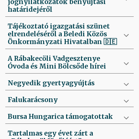
jognyilatkozatok benyújtási
határidejéről
Tájékoztató igazgatási szünet
elrendeléséről a Beledi Közös
Önkormányzati Hivatalban
🇩🇪
A Rábakecöli Vadgesztenye
Óvoda és Mini Bölcsőde hírei
Negyedik
gyertyagyújtás
Falukarácsony
Bursa Hungarica támogatottak
Tartalmas egy évet zárt a