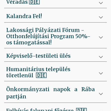
Véradás
🇩🇪
Kalandra Fel!
Lakossági Pályázati Fórum -
Otthonfelújítási Program 50%-
os támogatással!
Képviselő-testületi ülés
Humanitárius település
töretlenül
🇩🇪
Önkormányzati napok a Rába
partján
Felhívás falunapi főzésre
🇩🇪