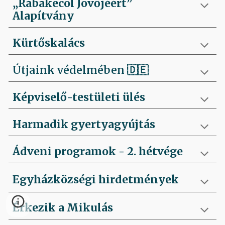
„Rábakecöl Jövőjéért”
Alapítvány
Kürtőskalács
Útjaink védelmében
🇩🇪
Képviselő-testületi ülés
Harmadik gyertyagyújtás
Ádveni programok - 2. hétvége
Egyházközségi hirdetmények
Érkezik a Mikulás