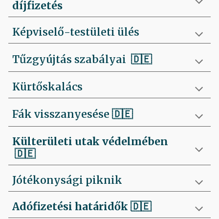
díjfizetés
Képviselő-testületi ülés
Tűzgyújtás szabályai
🇩🇪
Kürtőskalács
Fák visszanyesése
🇩🇪
Külterületi utak védelmében
🇩🇪
Jótékonysági piknik
Adófizetési határidők
🇩🇪