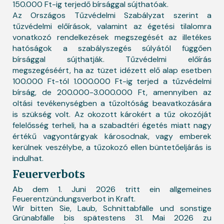
150.000 Ft-ig terjedő bírsággal sújthatóak.
Az Országos Tűzvédelmi Szabályzat szerint a
tűzvédelmi előírások, valamint az égetési tilalomra
vonatkozó rendelkezések megszegését az illetékes
hatóságok a szabályszegés súlyától függően
bírsággal sújthatják. Tűzvédelmi előírás
megszegéséért, ha az tüzet idézett elő alap esetben
100.000 Ft-tól 1.000.000 Ft-ig terjed a tűzvédelmi
bírság, de 200.000-3.000.000 Ft, amennyiben az
oltási tevékenységben a tűzoltóság beavatkozására
is szükség volt. Az okozott károkért a tűz okozóját
felelősség terheli, ha a szabadtéri égetés miatt nagy
értékű vagyontárgyak károsodnak, vagy emberek
kerülnek veszélybe, a tűzokozó ellen büntetőeljárás is
indulhat.
Feuerverbots
Ab dem 1. Juni 2026 tritt ein allgemeines
Feuerentzündungsverbot in Kraft.
Wir bitten Sie, Laub, Schnittabfälle und sonstige
Grünabfälle bis spätestens 31. Mai 2026 zu