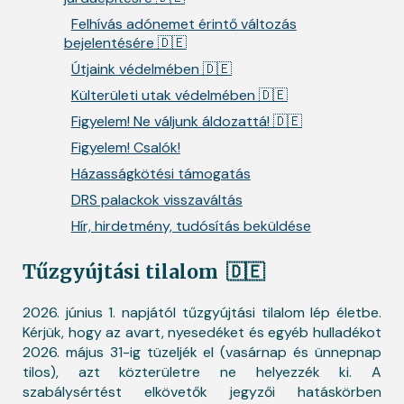
Felhívás adónemet érintő változás
bejelentésére 🇩🇪
Útjaink védelmében 🇩🇪
Külterületi utak védelmében 🇩🇪
Figyelem! Ne váljunk áldozattá! 🇩🇪
Figyelem! Csalók!
Házasságkötési támogatás
DRS palackok visszaváltás
Hír, hirdetmény, tudósítás beküldése
Tűzgyújtási tilalom
🇩🇪
2026. június 1. napjától tűzgyújtási tilalom lép életbe.
Kérjük, hogy az avart, nyesedéket és egyéb hulladékot
2026. május 31-ig tüzeljék el (vasárnap és ünnepnap
tilos), azt közterületre ne helyezzék ki. A
szabálysértést elkövetők jegyzői hatáskörben