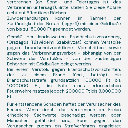
verbrennen (an Sonn- und Feiertagen ist das
Verbrennen untersagt). Bitte stellen Sie diese Abfälle
nicht auf öffentliche Flächen.
Zuwiderhandlungen können im Rahmen der
Zuständigkeit des Notars (jegyző) mit einer Geldbuße
von bis zu 150.000 Ft geahndet werden.
Gemäß der landesweiten Brandschutzverordnung
(Országos Tűzvédelmi Szabályzat) können Verstöße
gegen brandschutzrechtliche Vorschriften sowie
gegen das Verbrennungsverbot – abhängig von der
Schwere des Verstoßes – von den zuständigen
Behörden mit Geldbußen belegt werden.
Bei einem Verstoß gegen Brandschutzvorschriften,
der zu einem Brand führt, beträgt die
Brandschutzstrafe grundsätzlich 100.000 Ft bis
1.000.000 Ft, im Falle eines erforderlichen
Feuerwehreinsatzes jedoch 200.000 Ft bis 3.000.000
Ft.
Für entstandene Schäden haftet der Verursacher des
Feuers. Wenn durch das Verbrennen im Freien
erhebliche Sachwerte beschädigt werden oder
Menschen gefährdet sind, kann gegen den
Verursacher zudem ein Strafverfahren eingeleitet