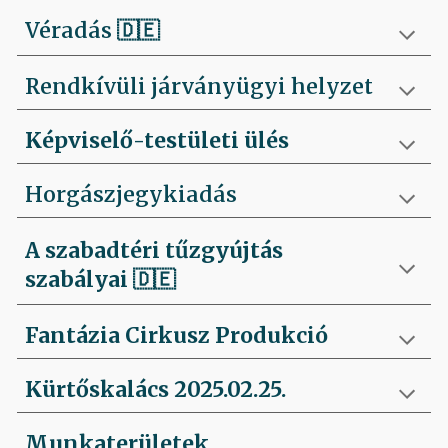
Véradás
🇩🇪
Rendkívüli járványügyi helyzet
Képviselő-testületi ülés
Horgászjegykiadás
A szabadtéri tűzgyújtás
szabályai
🇩🇪
Fantázia Cirkusz Produkció
Kürtőskalács 2025.02.25.
Munkaterületek,