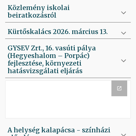
Közlemény iskolai
beiratkozásról
Kürtőskalács 2026. március 13.
GYSEV Zrt., 16. vasúti pálya
(Hegyeshalom – Porpác)
fejlesztése, környezeti
hatásvizsgálati eljárás
A helység kalapácsa - színházi