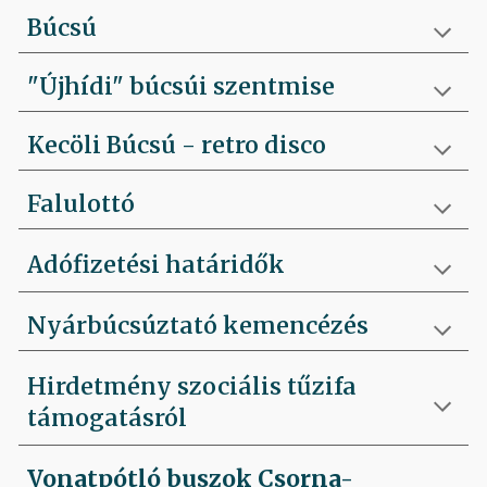
Búcsú
"Újhídi" búcsúi szentmise
Kecöli Búcsú - retro disco
Falulottó
Adófizetési határidők
Nyárbúcsúztató kemencézés
Hirdetmény szociális tűzifa
támogatásról
Vonatpótló buszok Csorna-