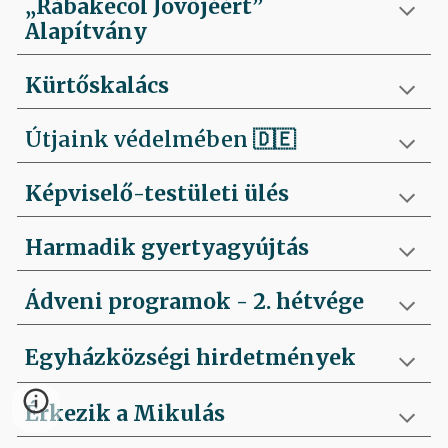
„Rábakecöl Jövőjéért”
Alapítvány
Kürtőskalács
Útjaink védelmében
🇩🇪
Képviselő-testületi ülés
Harmadik gyertyagyújtás
Ádveni programok - 2. hétvége
Egyházközségi hirdetmények
Érkezik a Mikulás