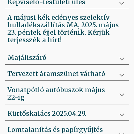
Képviselő-testületi ülés
A májusi kék edényes szelektív
hulladékszállítás MA, 2025. május
23. péntek éjjel történik. Kérjük
terjesszék a hírt!
Majáliszáró
Tervezett áramszünet várható
Vonatpótló autóbuszok május
22-ig
Kürtőskalács 2025.04.29.
Lomtalanítás és papírgyűjtés