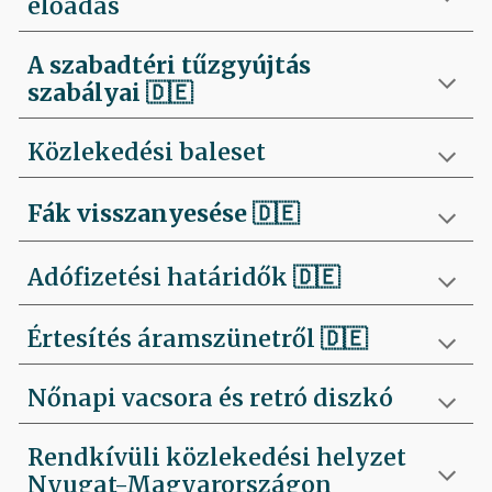
előadás
A szabadtéri tűzgyújtás
szabályai
🇩🇪
Közlekedési baleset
Fák visszanyesése
🇩🇪
Adófizetési határidők 🇩🇪
Értesítés áramszünetről 🇩🇪
Nőnapi vacsora és retró diszkó
Rendkívüli közlekedési helyzet
Nyugat-Magyarországon