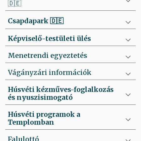
🇩🇪
Csapdapark
🇩🇪
Képviselő-testületi ülés
Menetrendi egyeztetés
Vágányzári információk
Húsvéti kézműves-foglalkozás
és nyuszisimogató
Húsvéti programok a
Templomban
Falulottó