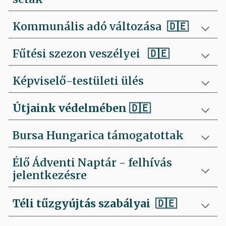
Kommunális adó változása 🇩🇪
Fűtési szezon veszélyei
🇩🇪
Képviselő-testületi ülés
Útjaink védelmében
🇩🇪
Bursa Hungarica támogatottak
Élő Ádventi Naptár - felhívás
jelentkezésre
Téli tűzgyújtás szabályai
🇩🇪