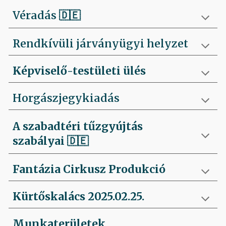
Véradás
🇩🇪
Rendkívüli járványügyi helyzet
Képviselő-testületi ülés
Horgászjegykiadás
A szabadtéri tűzgyújtás
szabályai
🇩🇪
Fantázia Cirkusz Produkció
Kürtőskalács 2025.02.25.
Munkaterületek,