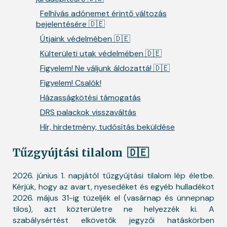
Felhívás adónemet érintő változás
bejelentésére 🇩🇪
Útjaink védelmében 🇩🇪
Külterületi utak védelmében 🇩🇪
Figyelem! Ne váljunk áldozattá! 🇩🇪
Figyelem! Csalók!
Házasságkötési támogatás
DRS palackok visszaváltás
Hír, hirdetmény, tudósítás beküldése
Tűzgyújtási tilalom
🇩🇪
2026. június 1. napjától tűzgyújtási tilalom lép életbe.
Kérjük, hogy az avart, nyesedéket és egyéb hulladékot
2026. május 31-ig tüzeljék el (vasárnap és ünnepnap
tilos), azt közterületre ne helyezzék ki. A
szabálysértést elkövetők jegyzői hatáskörben