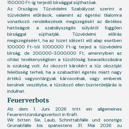
150.000 Ft-ig terjedő bírsággal sújthatóak.
Az Országos Tűzvédelmi Szabályzat szerint a
tűzvédelmi előírások, valamint az égetési tilalomra
vonatkozó rendelkezések megszegését az illetékes
hatóságok a szabályszegés súlyától függően
bírsággal sújthatják. Tűzvédelmi előírás
megszegéséért, ha az tüzet idézett elő alap esetben
100.000 Ft-tól 1.000.000 Ft-ig terjed a tűzvédelmi
bírság, de 200.000-3.000.000 Ft, amennyiben az
oltási tevékenységben a tűzoltóság beavatkozására
is szükség volt. Az okozott károkért a tűz okozóját
felelősség terheli, ha a szabadtéri égetés miatt nagy
értékű vagyontárgyak károsodnak, vagy emberek
kerülnek veszélybe, a tűzokozó ellen büntetőeljárás is
indulhat.
Feuerverbots
Ab dem 1. Juni 2026 tritt ein allgemeines
Feuerentzündungsverbot in Kraft.
Wir bitten Sie, Laub, Schnittabfälle und sonstige
Grünabfälle bis spätestens 31. Mai 2026 zu