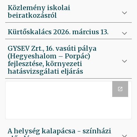
Közlemény iskolai
beiratkozásról
Kürtőskalács 2026. március 13.
GYSEV Zrt., 16. vasúti pálya
(Hegyeshalom – Porpác)
fejlesztése, környezeti
hatásvizsgálati eljárás
A helység kalapácsa - színházi