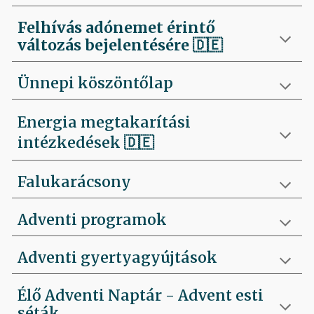
Felhívás
adónemet érintő
változás bejelentésére 🇩🇪
Ünnepi köszöntőlap
Energia megtakarítási
intézkedések 🇩🇪
Falukarácsony
Adventi programok
Adventi gyertyagyújtások
Élő Adventi Naptár - Advent esti
séták