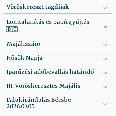
Vöröskereszt tagdíjak
Lomtalanítás és papírgyűjtés
🇩🇪
Majáliszáró
Hősök Napja
Iparűzési adóbevallás határidő
III. Vöröskeresztes Majális
Falukirándulás Bécsbe
2026.07.05.