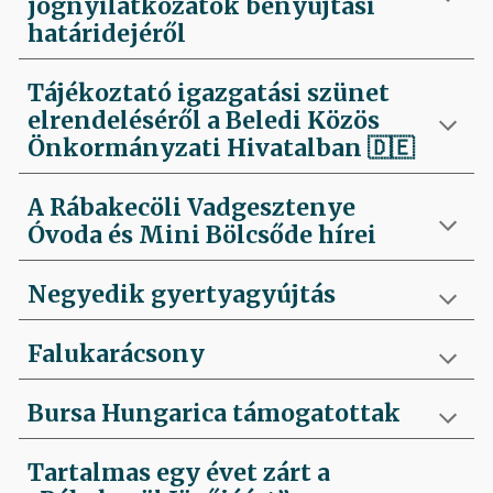
jognyilatkozatok benyújtási
határidejéről
Tájékoztató igazgatási szünet
elrendeléséről a Beledi Közös
Önkormányzati Hivatalban
🇩🇪
A Rábakecöli Vadgesztenye
Óvoda és Mini Bölcsőde hírei
Negyedik
gyertyagyújtás
Falukarácsony
Bursa Hungarica támogatottak
Tartalmas egy évet zárt a