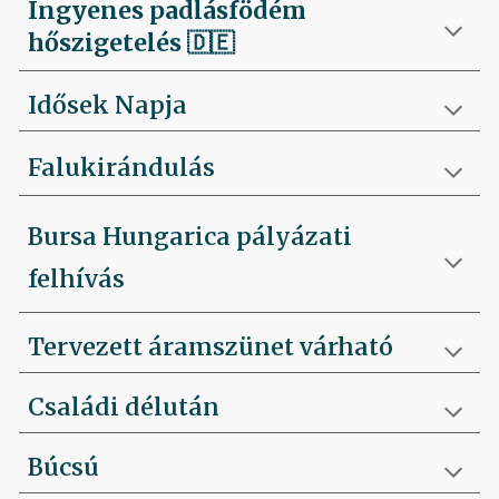
Ingyenes padlásfödém
hőszigetelés
🇩🇪
Idősek Napja
Falukirándulás
Bursa Hungarica pályázati
felhívás
Tervezett áramszünet várható
Családi délután
Búcsú