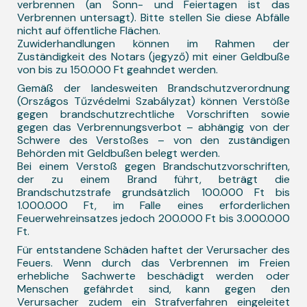
verbrennen (an Sonn- und Feiertagen ist das
Verbrennen untersagt). Bitte stellen Sie diese Abfälle
nicht auf öffentliche Flächen.
Zuwiderhandlungen können im Rahmen der
Zuständigkeit des Notars (jegyző) mit einer Geldbuße
von bis zu 150.000 Ft geahndet werden.
Gemäß der landesweiten Brandschutzverordnung
(Országos Tűzvédelmi Szabályzat) können Verstöße
gegen brandschutzrechtliche Vorschriften sowie
gegen das Verbrennungsverbot – abhängig von der
Schwere des Verstoßes – von den zuständigen
Behörden mit Geldbußen belegt werden.
Bei einem Verstoß gegen Brandschutzvorschriften,
der zu einem Brand führt, beträgt die
Brandschutzstrafe grundsätzlich 100.000 Ft bis
1.000.000 Ft, im Falle eines erforderlichen
Feuerwehreinsatzes jedoch 200.000 Ft bis 3.000.000
Ft.
Für entstandene Schäden haftet der Verursacher des
Feuers. Wenn durch das Verbrennen im Freien
erhebliche Sachwerte beschädigt werden oder
Menschen gefährdet sind, kann gegen den
Verursacher zudem ein Strafverfahren eingeleitet