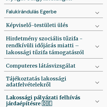
Falukirándulás Egerbe
Képviselő-testületi ülés
Hirdetmény szociális tűzifa -
rendkívüli időjárás miatti –
lakossági tűzifa támogatásról
Computeres látásvizsgálat
Tájékoztatás lakossági
adatfelvételekről
Lakossági pályázati felhívás
járdaépítésre
🇩🇪