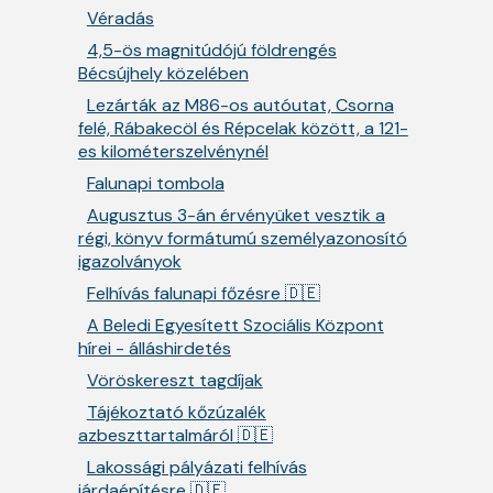
Véradás
4,5-ös magnitúdójú földrengés
Bécsújhely közelében
Lezárták az M86-os autóutat, Csorna
felé, Rábakecöl és Répcelak között, a 121-
es kilométerszelvénynél
Falunapi tombola
Augusztus 3-án érvényüket vesztik a
régi, könyv formátumú személyazonosító
igazolványok
Felhívás falunapi főzésre 🇩🇪
A Beledi Egyesített Szociális Központ
hírei - álláshirdetés
Vöröskereszt tagdíjak
Tájékoztató kőzúzalék
azbeszttartalmáról 🇩🇪
Lakossági pályázati felhívás
járdaépítésre 🇩🇪