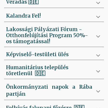
Véradás
🇩🇪
Kalandra Fel!
Lakossági Pályázati Fórum -
Otthonfelújítási Program 50%-
os támogatással!
Képviselő-testületi ülés
Humanitárius település
töretlenül
🇩🇪
Önkormányzati napok a Rába
partján
Felhívás falunapi főzésre
🇩🇪