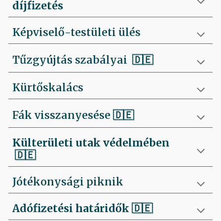
díjfizetés
Képviselő-testületi ülés
Tűzgyújtás szabályai
🇩🇪
Kürtőskalács
Fák visszanyesése
🇩🇪
Külterületi utak védelmében
🇩🇪
Jótékonysági piknik
Adófizetési határidők
🇩🇪