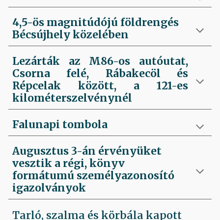
4,5-ös magnitúdójú földrengés
Bécsújhely közelében
Lezárták az M86-os autóutat,
Csorna felé, Rábakecöl és
Répcelak között, a 121-es
kilométerszelvénynél
Falunapi tombola
Augusztus 3-án érvényüket
vesztik a régi, könyv
formátumú személyazonosító
igazolványok
Tarló, szalma és körbála kapott