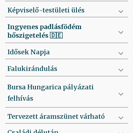
Képviselő-testületi ülés
Ingyenes padlásfödém
hőszigetelés
🇩🇪
Idősek Napja
Falukirándulás
Bursa Hungarica pályázati
felhívás
Tervezett áramszünet várható
Családi délután