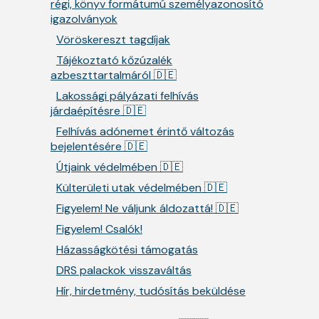
régi, könyv formátumú személyazonosító
igazolványok
Vöröskereszt tagdíjak
Tájékoztató kőzúzalék
azbeszttartalmáról 🇩🇪
Lakossági pályázati felhívás
járdaépítésre 🇩🇪
Felhívás adónemet érintő változás
bejelentésére 🇩🇪
Útjaink védelmében 🇩🇪
Külterületi utak védelmében 🇩🇪
Figyelem! Ne váljunk áldozattá! 🇩🇪
Figyelem! Csalók!
Házasságkötési támogatás
DRS palackok visszaváltás
Hír, hirdetmény, tudósítás beküldése