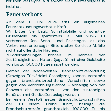
kerülnek veszélybe, a tűzokozó ellen büntetőeljárás is
indulhat.
Feuerverbots
Ab dem 1. Juni 2026 tritt ein allgemeines
Feuerentzündungsverbot in Kraft.
Wir bitten Sie, Laub, Schnittabfälle und sonstige
Grünabfälle bis spätestens 31. Mai 2026 zu
verbrennen (an Sonn- und Feiertagen ist das
Verbrennen untersagt). Bitte stellen Sie diese Abfälle
nicht auf öffentliche Flächen.
Zuwiderhandlungen können im Rahmen der
Zuständigkeit des Notars (jegyző) mit einer Geldbuße
von bis zu 150.000 Ft geahndet werden.
Gemäß der landesweiten Brandschutzverordnung
(Országos Tűzvédelmi Szabályzat) können Verstöße
gegen brandschutzrechtliche Vorschriften sowie
gegen das Verbrennungsverbot – abhängig von der
Schwere des Verstoßes – von den zuständigen
Behörden mit Geldbußen belegt werden.
Bei einem Verstoß gegen Brandschutzvorschriften,
der zu einem Brand führt, beträgt die
Brandschutzstrafe grundsätzlich 100.000 Ft bis