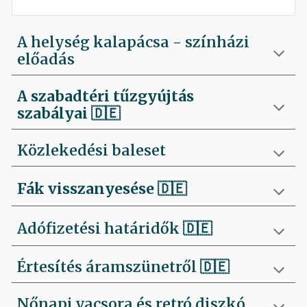
A helység kalapácsa - színházi
előadás
A szabadtéri tűzgyújtás
szabályai
🇩🇪
Közlekedési baleset
Fák visszanyesése
🇩🇪
Adófizetési határidők 🇩🇪
Értesítés áramszünetről 🇩🇪
Nőnapi vacsora és retró diszkó