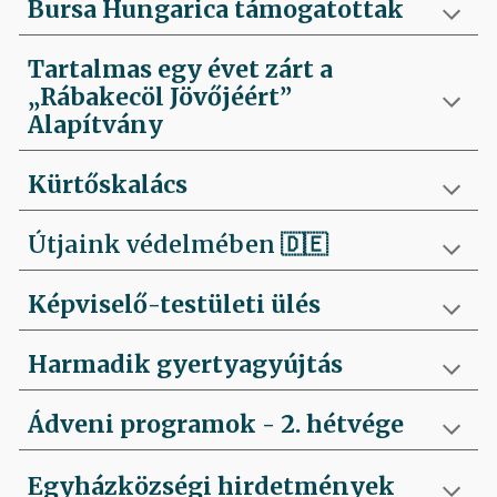
Bursa Hungarica támogatottak
Tartalmas egy évet zárt a
„Rábakecöl Jövőjéért”
Alapítvány
Kürtőskalács
Útjaink védelmében
🇩🇪
Képviselő-testületi ülés
Harmadik gyertyagyújtás
Ádveni programok - 2. hétvége
Egyházközségi hirdetmények