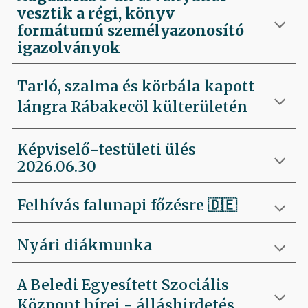
vesztik a régi, könyv
formátumú személyazonosító
igazolványok
Tarló, szalma és körbála kapott
lángra Rábakecöl külterületén
Képviselő-testületi ülés
2026.06.30
Felhívás falunapi főzésre 🇩🇪
Nyári diákmunka
A Beledi Egyesített Szociális
Központ hírei - álláshirdetés