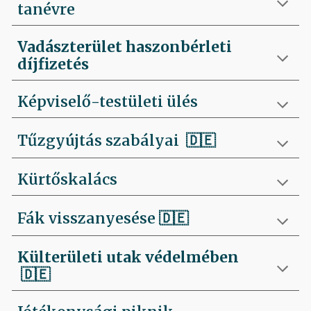
tanévre
Vadászterület haszonbérleti
díjfizetés
Képviselő-testületi ülés
Tűzgyújtás szabályai
🇩🇪
Kürtőskalács
Fák visszanyesése
🇩🇪
Külterületi utak védelmében
🇩🇪