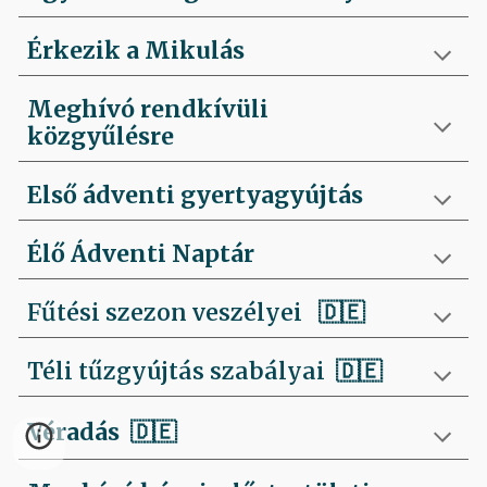
Érkezik a Mikulás
Meghívó rendkívüli
közgyűlésre
Első ádventi gyertyagyújtás
Élő Ádventi Naptár
Fűtési szezon veszélyei
🇩🇪
Téli tűzgyújtás szabályai
🇩🇪
Véradás
🇩🇪