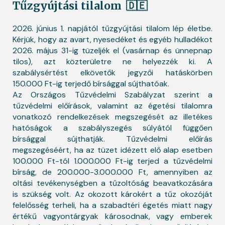
Tűzgyújtási tilalom
🇩🇪
2026. június 1. napjától tűzgyújtási tilalom lép életbe.
Kérjük, hogy az avart, nyesedéket és egyéb hulladékot
2026. május 31-ig tüzeljék el (vasárnap és ünnepnap
tilos), azt közterületre ne helyezzék ki. A
szabálysértést elkövetők jegyzői hatáskörben
150.000 Ft-ig terjedő bírsággal sújthatóak.
Az Országos Tűzvédelmi Szabályzat szerint a
tűzvédelmi előírások, valamint az égetési tilalomra
vonatkozó rendelkezések megszegését az illetékes
hatóságok a szabályszegés súlyától függően
bírsággal sújthatják. Tűzvédelmi előírás
megszegéséért, ha az tüzet idézett elő alap esetben
100.000 Ft-tól 1.000.000 Ft-ig terjed a tűzvédelmi
bírság, de 200.000-3.000.000 Ft, amennyiben az
oltási tevékenységben a tűzoltóság beavatkozására
is szükség volt. Az okozott károkért a tűz okozóját
felelősség terheli, ha a szabadtéri égetés miatt nagy
értékű vagyontárgyak károsodnak, vagy emberek