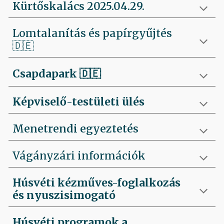
Kürtőskalács 2025.04.29.
Lomtalanítás és papírgyűjtés
🇩🇪
Csapdapark
🇩🇪
Képviselő-testületi ülés
Menetrendi egyeztetés
Vágányzári információk
Húsvéti kézműves-foglalkozás
és nyuszisimogató
Húsvéti programok a