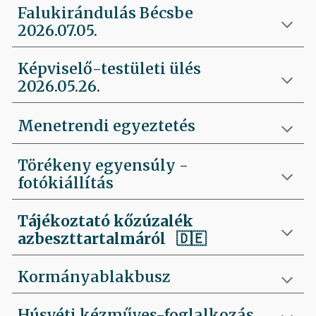
Falukirándulás Bécsbe
2026.07.05.
Képviselő-testületi ülés
2026.05.26.
Menetrendi egyeztetés
Törékeny egyensúly -
fotókiállítás
Tájékoztató kőzúzalék
azbeszttartalmáról 🇩🇪
Kormányablakbusz
Húsvéti kézműves-foglalkozás