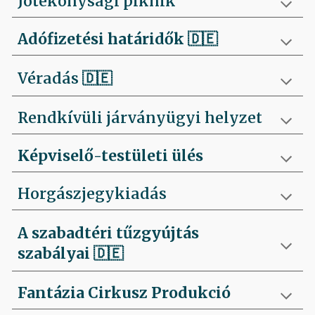
Jótékonysági piknik
Adófizetési határidők
🇩🇪
Véradás
🇩🇪
Rendkívüli járványügyi helyzet
Képviselő-testületi ülés
Horgászjegykiadás
A szabadtéri tűzgyújtás
szabályai
🇩🇪
Fantázia Cirkusz Produkció