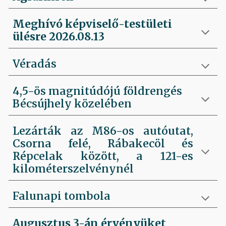
Meghívó képviselő-testületi
ülésre 2026.08.13
Véradás
4,5-ös magnitúdójú földrengés
Bécsújhely közelében
Lezárták az M86-os autóutat,
Csorna felé, Rábakecöl és
Répcelak között, a 121-es
kilométerszelvénynél
Falunapi tombola
Augusztus 3-án érvényüket