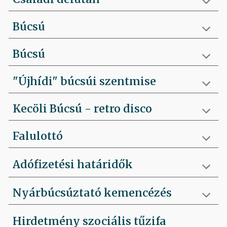
Búcsú
Búcsú
"Újhídi" búcsúi szentmise
Kecöli Búcsú - retro disco
Falulottó
Adófizetési határidők
Nyárbúcsúztató kemencézés
Hirdetmény szociális tűzifa