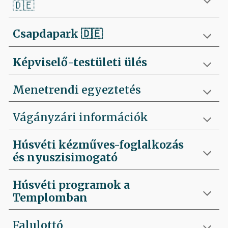
🇩🇪
Csapdapark
🇩🇪
Képviselő-testületi ülés
Menetrendi egyeztetés
Vágányzári információk
Húsvéti kézműves-foglalkozás
és nyuszisimogató
Húsvéti programok a
Templomban
Falulottó