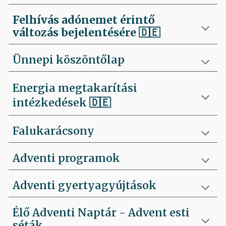
Felhívás
adónemet érintő
változás bejelentésére 🇩🇪
Ünnepi köszöntőlap
Energia megtakarítási
intézkedések 🇩🇪
Falukarácsony
Adventi programok
Adventi gyertyagyújtások
Élő Adventi Naptár - Advent esti
séták