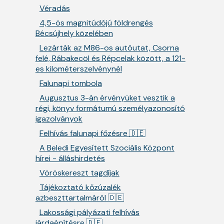
Véradás
4,5-ös magnitúdójú földrengés
Bécsújhely közelében
Lezárták az M86-os autóutat, Csorna
felé, Rábakecöl és Répcelak között, a 121-
es kilométerszelvénynél
Falunapi tombola
Augusztus 3-án érvényüket vesztik a
régi, könyv formátumú személyazonosító
igazolványok
Felhívás falunapi főzésre 🇩🇪
A Beledi Egyesített Szociális Központ
hírei - álláshirdetés
Vöröskereszt tagdíjak
Tájékoztató kőzúzalék
azbeszttartalmáról 🇩🇪
Lakossági pályázati felhívás
járdaépítésre 🇩🇪