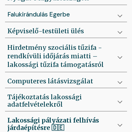
Falukirándulás Egerbe
Képviselő-testületi ülés
Hirdetmény szociális tűzifa -
rendkívüli időjárás miatti –
lakossági tűzifa támogatásról
Computeres látásvizsgálat
Tájékoztatás lakossági
adatfelvételekről
Lakossági pályázati felhívás
járdaépítésre
🇩🇪