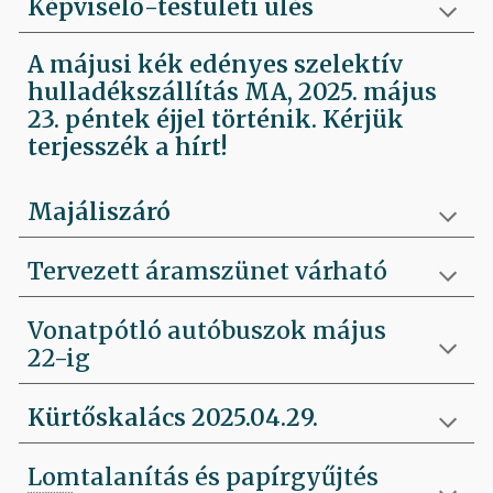
Képviselő-testületi ülés
A májusi kék edényes szelektív
hulladékszállítás MA, 2025. május
23. péntek éjjel történik. Kérjük
terjesszék a hírt!
Majáliszáró
Tervezett áramszünet várható
Vonatpótló autóbuszok május
22-ig
Kürtőskalács 2025.04.29.
Lomtalanítás és papírgyűjtés