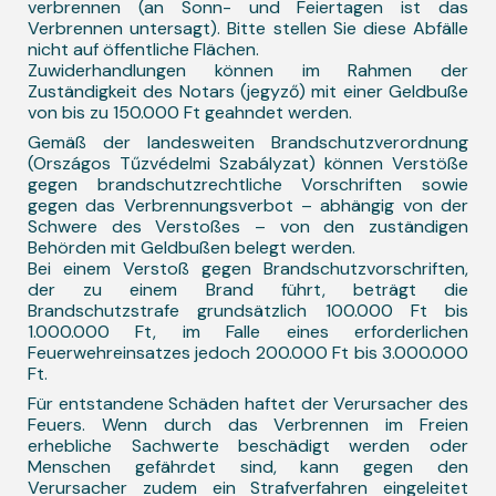
verbrennen (an Sonn- und Feiertagen ist das
Verbrennen untersagt). Bitte stellen Sie diese Abfälle
nicht auf öffentliche Flächen.
Zuwiderhandlungen können im Rahmen der
Zuständigkeit des Notars (jegyző) mit einer Geldbuße
von bis zu 150.000 Ft geahndet werden.
Gemäß der landesweiten Brandschutzverordnung
(Országos Tűzvédelmi Szabályzat) können Verstöße
gegen brandschutzrechtliche Vorschriften sowie
gegen das Verbrennungsverbot – abhängig von der
Schwere des Verstoßes – von den zuständigen
Behörden mit Geldbußen belegt werden.
Bei einem Verstoß gegen Brandschutzvorschriften,
der zu einem Brand führt, beträgt die
Brandschutzstrafe grundsätzlich 100.000 Ft bis
1.000.000 Ft, im Falle eines erforderlichen
Feuerwehreinsatzes jedoch 200.000 Ft bis 3.000.000
Ft.
Für entstandene Schäden haftet der Verursacher des
Feuers. Wenn durch das Verbrennen im Freien
erhebliche Sachwerte beschädigt werden oder
Menschen gefährdet sind, kann gegen den
Verursacher zudem ein Strafverfahren eingeleitet