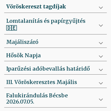
Vöröskereszt tagdíjak
Lomtalanítás és papírgyűjtés
🇩🇪
Majáliszáró
Hősök Napja
Iparűzési adóbevallás határidő
III. Vöröskeresztes Majális
Falukirándulás Bécsbe
2026.07.05.