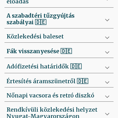
előadás
A szabadtéri tűzgyújtás
szabályai
🇩🇪
Közlekedési baleset
Fák visszanyesése
🇩🇪
Adófizetési határidők 🇩🇪
Értesítés áramszünetről 🇩🇪
Nőnapi vacsora és retró diszkó
Rendkívüli közlekedési helyzet
Nyugat-Magyarországon