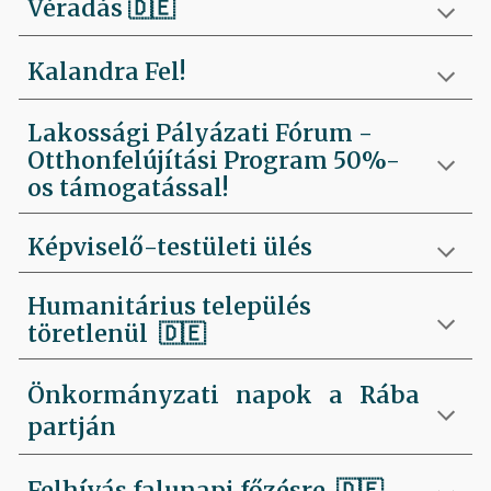
Véradás
🇩🇪
Kalandra Fel!
Lakossági Pályázati Fórum -
Otthonfelújítási Program 50%-
os támogatással!
Képviselő-testületi ülés
Humanitárius település
töretlenül
🇩🇪
Önkormányzati napok a Rába
partján
Felhívás falunapi főzésre
🇩🇪