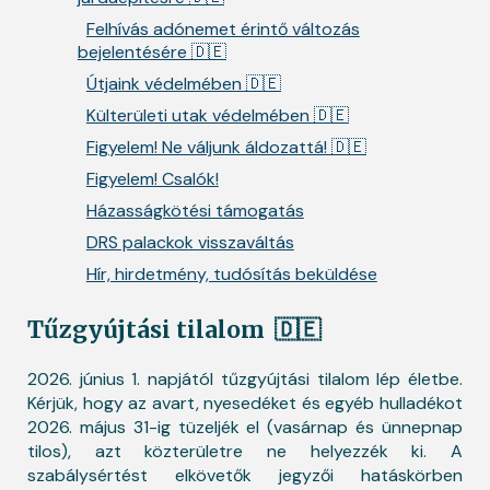
Felhívás adónemet érintő változás
bejelentésére 🇩🇪
Útjaink védelmében 🇩🇪
Külterületi utak védelmében 🇩🇪
Figyelem! Ne váljunk áldozattá! 🇩🇪
Figyelem! Csalók!
Házasságkötési támogatás
DRS palackok visszaváltás
Hír, hirdetmény, tudósítás beküldése
Tűzgyújtási tilalom
🇩🇪
2026. június 1. napjától tűzgyújtási tilalom lép életbe.
Kérjük, hogy az avart, nyesedéket és egyéb hulladékot
2026. május 31-ig tüzeljék el (vasárnap és ünnepnap
tilos), azt közterületre ne helyezzék ki. A
szabálysértést elkövetők jegyzői hatáskörben