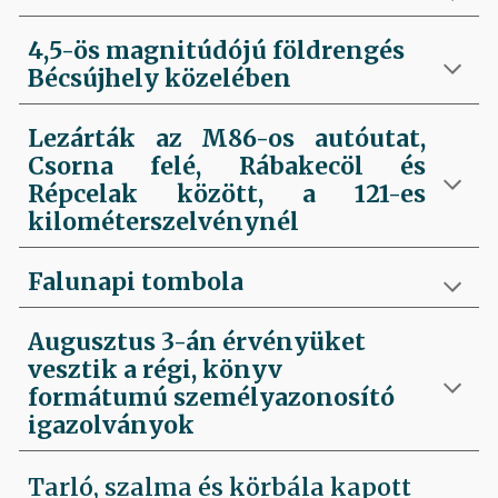
4,5-ös magnitúdójú földrengés
Bécsújhely közelében
Lezárták az M86-os autóutat,
Csorna felé, Rábakecöl és
Répcelak között, a 121-es
kilométerszelvénynél
Falunapi tombola
Augusztus 3-án érvényüket
vesztik a régi, könyv
formátumú személyazonosító
igazolványok
Tarló, szalma és körbála kapott