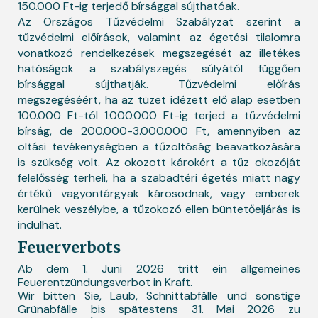
150.000 Ft-ig terjedő bírsággal sújthatóak.
Az Országos Tűzvédelmi Szabályzat szerint a
tűzvédelmi előírások, valamint az égetési tilalomra
vonatkozó rendelkezések megszegését az illetékes
hatóságok a szabályszegés súlyától függően
bírsággal sújthatják. Tűzvédelmi előírás
megszegéséért, ha az tüzet idézett elő alap esetben
100.000 Ft-tól 1.000.000 Ft-ig terjed a tűzvédelmi
bírság, de 200.000-3.000.000 Ft, amennyiben az
oltási tevékenységben a tűzoltóság beavatkozására
is szükség volt. Az okozott károkért a tűz okozóját
felelősség terheli, ha a szabadtéri égetés miatt nagy
értékű vagyontárgyak károsodnak, vagy emberek
kerülnek veszélybe, a tűzokozó ellen büntetőeljárás is
indulhat.
Feuerverbots
Ab dem 1. Juni 2026 tritt ein allgemeines
Feuerentzündungsverbot in Kraft.
Wir bitten Sie, Laub, Schnittabfälle und sonstige
Grünabfälle bis spätestens 31. Mai 2026 zu