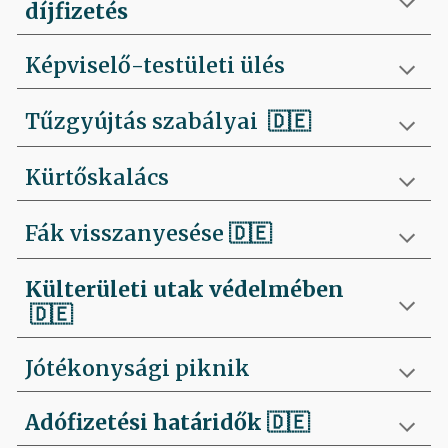
díjfizetés
Képviselő-testületi ülés
Tűzgyújtás szabályai
🇩🇪
Kürtőskalács
Fák visszanyesése
🇩🇪
Külterületi utak védelmében
🇩🇪
Jótékonysági piknik
Adófizetési határidők
🇩🇪