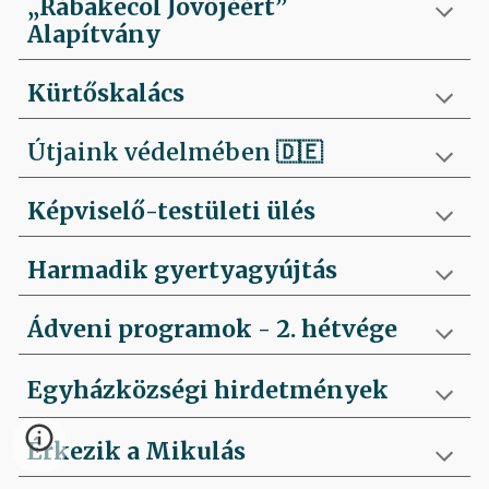
„Rábakecöl Jövőjéért”
Alapítvány
Kürtőskalács
Útjaink védelmében
🇩🇪
Képviselő-testületi ülés
Harmadik gyertyagyújtás
Ádveni programok - 2. hétvége
Egyházközségi hirdetmények
Érkezik a Mikulás