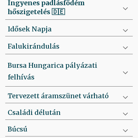
Ingyenes padlásfödém
hőszigetelés
🇩🇪
Idősek Napja
Falukirándulás
Bursa Hungarica pályázati
felhívás
Tervezett áramszünet várható
Családi délután
Búcsú