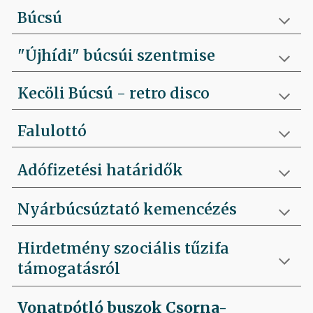
Búcsú
"Újhídi" búcsúi szentmise
Kecöli Búcsú - retro disco
Falulottó
Adófizetési határidők
Nyárbúcsúztató kemencézés
Hirdetmény szociális tűzifa
támogatásról
Vonatpótló buszok Csorna-