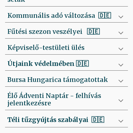
Kommunális adó változása 🇩🇪
Fűtési szezon veszélyei
🇩🇪
Képviselő-testületi ülés
Útjaink védelmében
🇩🇪
Bursa Hungarica támogatottak
Élő Ádventi Naptár - felhívás
jelentkezésre
Téli tűzgyújtás szabályai
🇩🇪