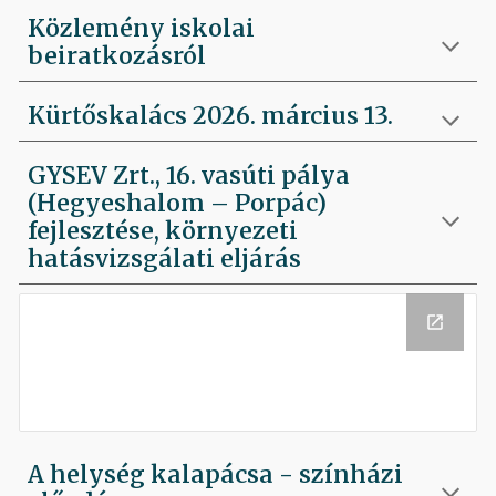
Közlemény iskolai
beiratkozásról
Kürtőskalács 2026. március 13.
GYSEV Zrt., 16. vasúti pálya
(Hegyeshalom – Porpác)
fejlesztése, környezeti
hatásvizsgálati eljárás
A helység kalapácsa - színházi