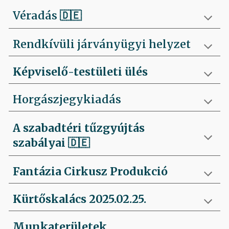
Véradás
🇩🇪
Rendkívüli járványügyi helyzet
Képviselő-testületi ülés
Horgászjegykiadás
A szabadtéri tűzgyújtás
szabályai
🇩🇪
Fantázia Cirkusz Produkció
Kürtőskalács 2025.02.25.
Munkaterületek,