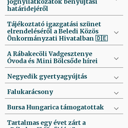
jognyilatkozatok benyújtási
határidejéről
Tájékoztató igazgatási szünet
elrendeléséről a Beledi Közös
Önkormányzati Hivatalban
🇩🇪
A Rábakecöli Vadgesztenye
Óvoda és Mini Bölcsőde hírei
Negyedik
gyertyagyújtás
Falukarácsony
Bursa Hungarica támogatottak
Tartalmas egy évet zárt a