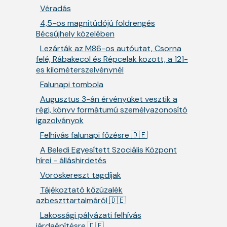
Véradás
4,5-ös magnitúdójú földrengés
Bécsújhely közelében
Lezárták az M86-os autóutat, Csorna
felé, Rábakecöl és Répcelak között, a 121-
es kilométerszelvénynél
Falunapi tombola
Augusztus 3-án érvényüket vesztik a
régi, könyv formátumú személyazonosító
igazolványok
Felhívás falunapi főzésre 🇩🇪
A Beledi Egyesített Szociális Központ
hírei - álláshirdetés
Vöröskereszt tagdíjak
Tájékoztató kőzúzalék
azbeszttartalmáról 🇩🇪
Lakossági pályázati felhívás
járdaépítésre 🇩🇪