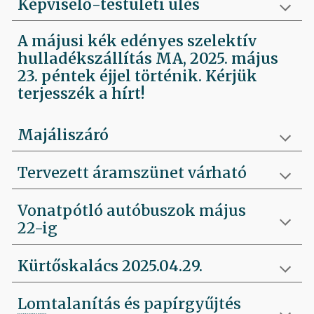
Képviselő-testületi ülés
A májusi kék edényes szelektív
hulladékszállítás MA, 2025. május
23. péntek éjjel történik. Kérjük
terjesszék a hírt!
Majáliszáró
Tervezett áramszünet várható
Vonatpótló autóbuszok május
22-ig
Kürtőskalács 2025.04.29.
Lomtalanítás és papírgyűjtés