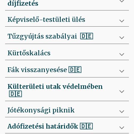
díjfizetés
Képviselő-testületi ülés
Tűzgyújtás szabályai
🇩🇪
Kürtőskalács
Fák visszanyesése
🇩🇪
Külterületi utak védelmében
🇩🇪
Jótékonysági piknik
Adófizetési határidők
🇩🇪