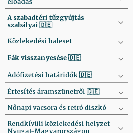
előadás
A szabadtéri tűzgyújtás
szabályai
🇩🇪
Közlekedési baleset
Fák visszanyesése
🇩🇪
Adófizetési határidők 🇩🇪
Értesítés áramszünetről 🇩🇪
Nőnapi vacsora és retró diszkó
Rendkívüli közlekedési helyzet
Nyugat-Magyarországon