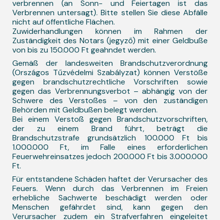
verbrennen (an Sonn- und Feiertagen ist das
Verbrennen untersagt). Bitte stellen Sie diese Abfälle
nicht auf öffentliche Flächen.
Zuwiderhandlungen können im Rahmen der
Zuständigkeit des Notars (jegyző) mit einer Geldbuße
von bis zu 150.000 Ft geahndet werden.
Gemäß der landesweiten Brandschutzverordnung
(Országos Tűzvédelmi Szabályzat) können Verstöße
gegen brandschutzrechtliche Vorschriften sowie
gegen das Verbrennungsverbot – abhängig von der
Schwere des Verstoßes – von den zuständigen
Behörden mit Geldbußen belegt werden.
Bei einem Verstoß gegen Brandschutzvorschriften,
der zu einem Brand führt, beträgt die
Brandschutzstrafe grundsätzlich 100.000 Ft bis
1.000.000 Ft, im Falle eines erforderlichen
Feuerwehreinsatzes jedoch 200.000 Ft bis 3.000.000
Ft.
Für entstandene Schäden haftet der Verursacher des
Feuers. Wenn durch das Verbrennen im Freien
erhebliche Sachwerte beschädigt werden oder
Menschen gefährdet sind, kann gegen den
Verursacher zudem ein Strafverfahren eingeleitet