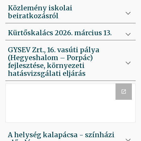
Közlemény iskolai
beiratkozásról
Kürtőskalács 2026. március 13.
GYSEV Zrt., 16. vasúti pálya
(Hegyeshalom – Porpác)
fejlesztése, környezeti
hatásvizsgálati eljárás
A helység kalapácsa - színházi