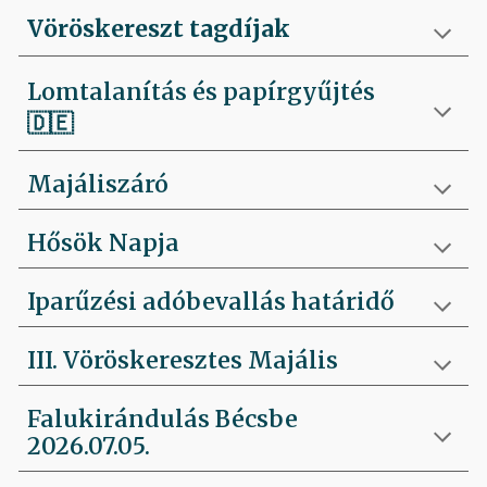
Vöröskereszt tagdíjak
Lomtalanítás és papírgyűjtés
🇩🇪
Majáliszáró
Hősök Napja
Iparűzési adóbevallás határidő
III. Vöröskeresztes Majális
Falukirándulás Bécsbe
2026.07.05.