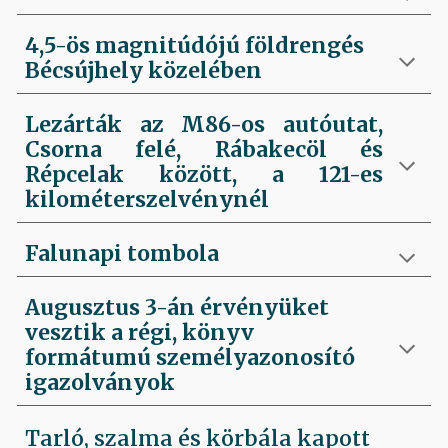
4,5-ös magnitúdójú földrengés
Bécsújhely közelében
Lezárták az M86-os autóutat,
Csorna felé, Rábakecöl és
Répcelak között, a 121-es
kilométerszelvénynél
Falunapi tombola
Augusztus 3-án érvényüket
vesztik a régi, könyv
formátumú személyazonosító
igazolványok
Tarló, szalma és körbála kapott