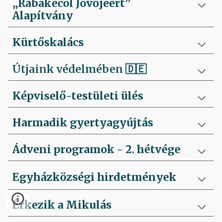
„Rábakecöl Jövőjéért”
Alapítvány
Kürtőskalács
Útjaink védelmében
🇩🇪
Képviselő-testületi ülés
Harmadik gyertyagyújtás
Ádveni programok - 2. hétvége
Egyházközségi hirdetmények
Érkezik a Mikulás