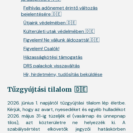
Felhívás adónemet érintő változás
bejelentésére 🇩🇪
Útjaink védelmében 🇩🇪
Külterületi utak védelmében 🇩🇪
Figyelem! Ne váljunk áldozattá! 🇩🇪
Figyelem! Csalók!
Házasságkötési támogatás
DRS palackok visszaváltás
Hír, hirdetmény, tudósítás beküldése
Tűzgyújtási tilalom
🇩🇪
2026. június 1. napjától tűzgyújtási tilalom lép életbe.
Kérjük, hogy az avart, nyesedéket és egyéb hulladékot
2026. május 31-ig tüzeljék el (vasárnap és ünnepnap
tilos), azt közterületre ne helyezzék ki. A
szabálysértést elkövetők jegyzői hatáskörben