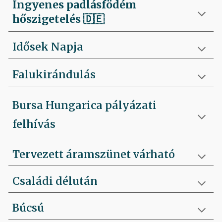
Ingyenes padlásfödém
hőszigetelés
🇩🇪
Idősek Napja
Falukirándulás
Bursa Hungarica pályázati
felhívás
Tervezett áramszünet várható
Családi délután
Búcsú