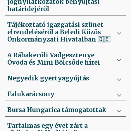
jognyilatkozatok benyújtási
határidejéről
Tájékoztató igazgatási szünet
elrendeléséről a Beledi Közös
Önkormányzati Hivatalban
🇩🇪
A Rábakecöli Vadgesztenye
Óvoda és Mini Bölcsőde hírei
Negyedik
gyertyagyújtás
Falukarácsony
Bursa Hungarica támogatottak
Tartalmas egy évet zárt a