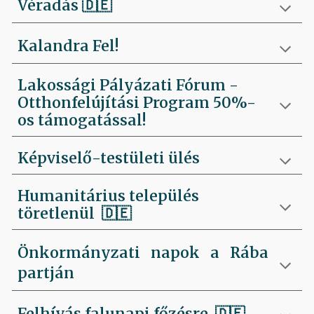
Véradás
🇩🇪
Kalandra Fel!
Lakossági Pályázati Fórum -
Otthonfelújítási Program 50%-
os támogatással!
Képviselő-testületi ülés
Humanitárius település
töretlenül
🇩🇪
Önkormányzati napok a Rába
partján
Felhívás falunapi főzésre
🇩🇪