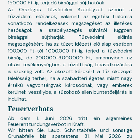
150.000 Ft-ig terjedő bírsággal sújthatóak.
Az Országos Tűzvédelmi Szabályzat szerint a
tűzvédelmi előírások, valamint az égetési tilalomra
vonatkozó rendelkezések megszegését az illetékes
hatóságok a szabályszegés súlyától függően
bírsággal sújthatják. Tűzvédelmi előírás
megszegéséért, ha az tüzet idézett elő alap esetben
100.000 Ft-tól 1.000.000 Ft-ig terjed a tűzvédelmi
bírság, de 200.000-3.000.000 Ft, amennyiben az
oltási tevékenységben a tűzoltóság beavatkozására
is szükség volt. Az okozott károkért a tűz okozóját
felelősség terheli, ha a szabadtéri égetés miatt nagy
értékű vagyontárgyak károsodnak, vagy emberek
kerülnek veszélybe, a tűzokozó ellen büntetőeljárás is
indulhat.
Feuerverbots
Ab dem 1. Juni 2026 tritt ein allgemeines
Feuerentzündungsverbot in Kraft.
Wir bitten Sie, Laub, Schnittabfälle und sonstige
Grünabfälle bis spätestens 31. Mai 2026 zu