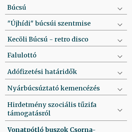
Búcsú
"Újhídi" búcsúi szentmise
Kecöli Búcsú - retro disco
Falulottó
Adófizetési határidők
Nyárbúcsúztató kemencézés
Hirdetmény szociális tűzifa
támogatásról
Vonatpótló buszok Csorna-