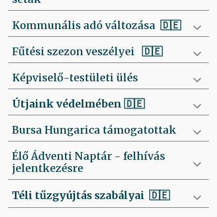
Kommunális adó változása 🇩🇪
Fűtési szezon veszélyei
🇩🇪
Képviselő-testületi ülés
Útjaink védelmében
🇩🇪
Bursa Hungarica támogatottak
Élő Ádventi Naptár - felhívás
jelentkezésre
Téli tűzgyújtás szabályai
🇩🇪