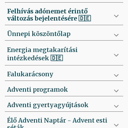
Felhívás
adónemet érintő
változás bejelentésére 🇩🇪
Ünnepi köszöntőlap
Energia megtakarítási
intézkedések 🇩🇪
Falukarácsony
Adventi programok
Adventi gyertyagyújtások
Élő Adventi Naptár - Advent esti
séták