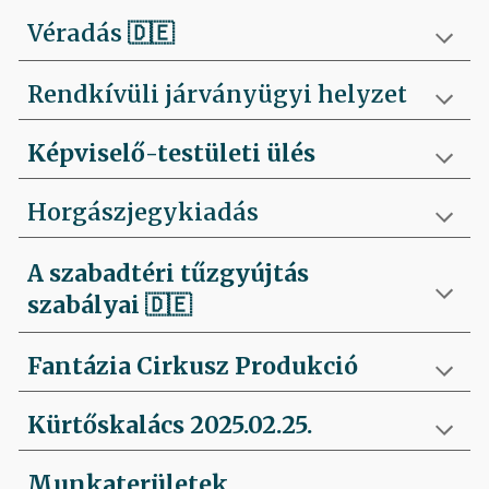
Véradás
🇩🇪
Rendkívüli járványügyi helyzet
Képviselő-testületi ülés
Horgászjegykiadás
A szabadtéri tűzgyújtás
szabályai
🇩🇪
Fantázia Cirkusz Produkció
Kürtőskalács 2025.02.25.
Munkaterületek,