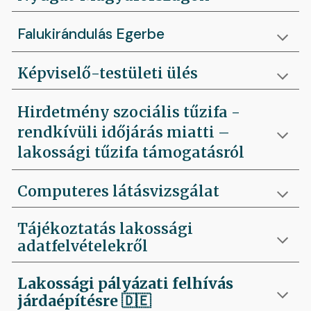
Falukirándulás Egerbe
Képviselő-testületi ülés
Hirdetmény szociális tűzifa -
rendkívüli időjárás miatti –
lakossági tűzifa támogatásról
Computeres látásvizsgálat
Tájékoztatás lakossági
adatfelvételekről
Lakossági pályázati felhívás
járdaépítésre
🇩🇪