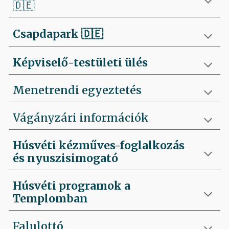
🇩🇪
Csapdapark
🇩🇪
Képviselő-testületi ülés
Menetrendi egyeztetés
Vágányzári információk
Húsvéti kézműves-foglalkozás
és nyuszisimogató
Húsvéti programok a
Templomban
Falulottó